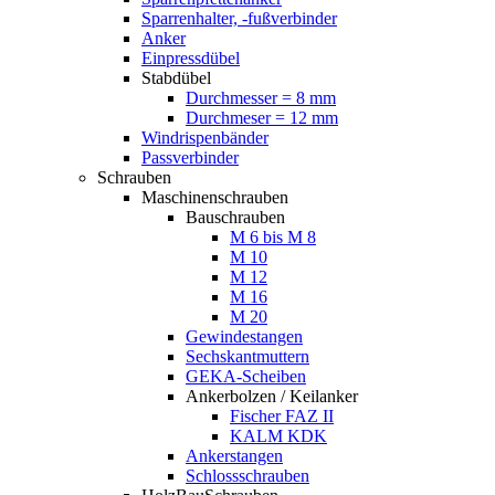
Sparrenhalter, -fußverbinder
Anker
Einpressdübel
Stabdübel
Durchmesser = 8 mm
Durchmeser = 12 mm
Windrispenbänder
Passverbinder
Schrauben
Maschinenschrauben
Bauschrauben
M 6 bis M 8
M 10
M 12
M 16
M 20
Gewindestangen
Sechskantmuttern
GEKA-Scheiben
Ankerbolzen / Keilanker
Fischer FAZ II
KALM KDK
Ankerstangen
Schlossschrauben