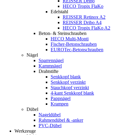
REISSER Dribo
HECO Tropix FlaKo
Edelstahl
REISSER Retinox A2
REISSER Dribo A4
HECO Tropix FlaKo A2
Beton- & Steinschrauben
HECO Multi-Monti
Fischer-Betonschrauben
EUROTec-Betonschrauben
Nägel
Sparrennägel
Kammnägel
Drahtstifte
Senkkopf blank
Senkkopf verzinkt
Stauchkopf verzinkt
4-kant Senkkopf blank
Pappnägel
Krampen
Dübel
Nageldübel
Rahmendübel & -anker
PVC-Dübel
Werkzeuge