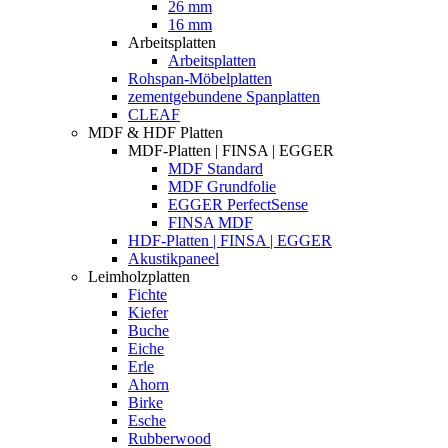
26 mm
16 mm
Arbeitsplatten
Arbeitsplatten
Rohspan-Möbelplatten
zementgebundene Spanplatten
CLEAF
MDF & HDF Platten
MDF-Platten | FINSA | EGGER
MDF Standard
MDF Grundfolie
EGGER PerfectSense
FINSA MDF
HDF-Platten | FINSA | EGGER
Akustikpaneel
Leimholzplatten
Fichte
Kiefer
Buche
Eiche
Erle
Ahorn
Birke
Esche
Rubberwood