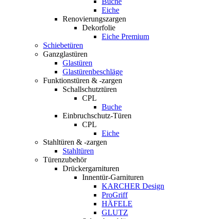
Buche
Eiche
Renovierungszargen
Dekorfolie
Eiche Premium
Schiebetüren
Ganzglastüren
Glastüren
Glastürenbeschläge
Funktionstüren & -zargen
Schallschutztüren
CPL
Buche
Einbruchschutz-Türen
CPL
Eiche
Stahltüren & -zargen
Stahltüren
Türenzubehör
Drückergarnituren
Innentür-Garnituren
KARCHER Design
ProGriff
HÄFELE
GLUTZ