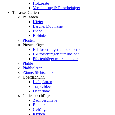
Holzpaste
Verdünnung & Pinselreiniger
Terrasse, Garten
Palisaden
Kiefer
Lärche, Douglasie
Eiche
Robinie
Pfosten
Pfostenträger
H-Pfostenträger einbetonierbar
H-Pfostenträger aufdübelbar
Pfostenträger mit Steindolle
Pfähle
Pfahlstützen
Zäune, Sichtschutz
Überdachung
Lichtplatten
Trapezblech
Dachrinne
Gartenbeschläge
Zaunbeschläge
Bänder
Gehänge
Kloben