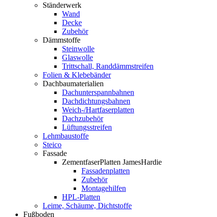
Ständerwerk
Wand
Decke
Zubehör
Dämmstoffe
Steinwolle
Glaswolle
Trittschall, Randdämmstreifen
Folien & Klebebänder
Dachbaumaterialien
Dachunterspannbahnen
Dachdichtungsbahnen
Weich-/Hartfaserplatten
Dachzubehör
Lüftungsstreifen
Lehmbaustoffe
Steico
Fassade
ZementfaserPlatten JamesHardie
Fassadenplatten
Zubehör
Montagehilfen
HPL-Platten
Leime, Schäume, Dichtstoffe
Fußboden