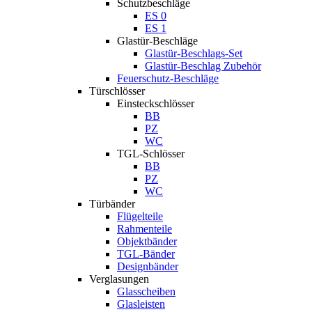
Schutzbeschläge
ES 0
ES 1
Glastür-Beschläge
Glastür-Beschlags-Set
Glastür-Beschlag Zubehör
Feuerschutz-Beschläge
Türschlösser
Einsteckschlösser
BB
PZ
WC
TGL-Schlösser
BB
PZ
WC
Türbänder
Flügelteile
Rahmenteile
Objektbänder
TGL-Bänder
Designbänder
Verglasungen
Glasscheiben
Glasleisten