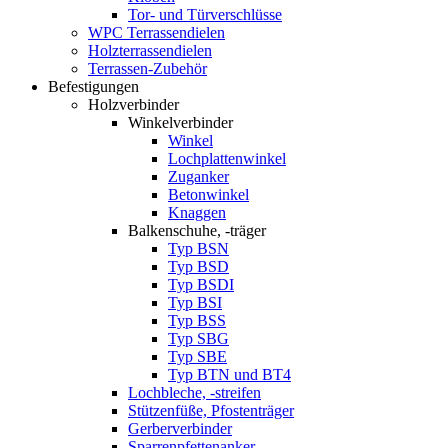
Tor- und Türverschlüsse
WPC Terrassendielen
Holzterrassendielen
Terrassen-Zubehör
Befestigungen
Holzverbinder
Winkelverbinder
Winkel
Lochplattenwinkel
Zuganker
Betonwinkel
Knaggen
Balkenschuhe, -träger
Typ BSN
Typ BSD
Typ BSDI
Typ BSI
Typ BSS
Typ SBG
Typ SBE
Typ BTN und BT4
Lochbleche, -streifen
Stützenfüße, Pfostenträger
Gerberverbinder
Sparrenpfettenanker