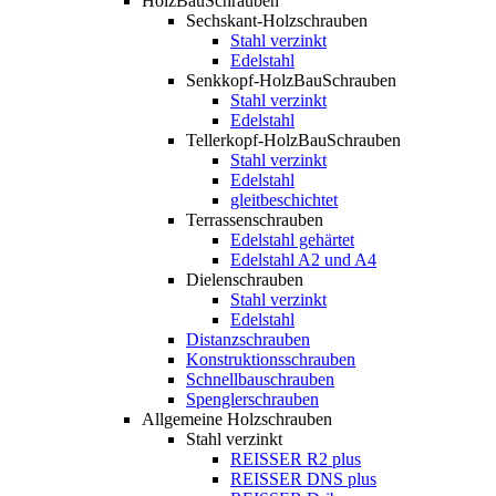
HolzBauSchrauben
Sechskant-Holzschrauben
Stahl verzinkt
Edelstahl
Senkkopf-HolzBauSchrauben
Stahl verzinkt
Edelstahl
Tellerkopf-HolzBauSchrauben
Stahl verzinkt
Edelstahl
gleitbeschichtet
Terrassenschrauben
Edelstahl gehärtet
Edelstahl A2 und A4
Dielenschrauben
Stahl verzinkt
Edelstahl
Distanzschrauben
Konstruktionsschrauben
Schnellbauschrauben
Spenglerschrauben
Allgemeine Holzschrauben
Stahl verzinkt
REISSER R2 plus
REISSER DNS plus