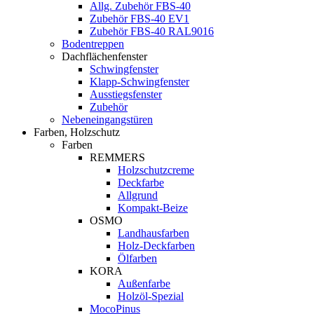
Allg. Zubehör FBS-40
Zubehör FBS-40 EV1
Zubehör FBS-40 RAL9016
Bodentreppen
Dachflächenfenster
Schwingfenster
Klapp-Schwingfenster
Ausstiegsfenster
Zubehör
Nebeneingangstüren
Farben, Holzschutz
Farben
REMMERS
Holzschutzcreme
Deckfarbe
Allgrund
Kompakt-Beize
OSMO
Landhausfarben
Holz-Deckfarben
Ölfarben
KORA
Außenfarbe
Holzöl-Spezial
MocoPinus