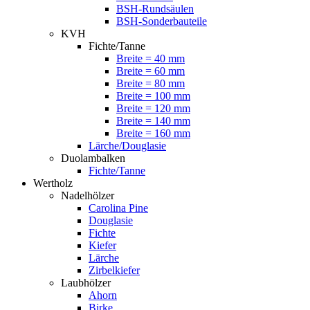
BSH-Rundsäulen
BSH-Sonderbauteile
KVH
Fichte/Tanne
Breite = 40 mm
Breite = 60 mm
Breite = 80 mm
Breite = 100 mm
Breite = 120 mm
Breite = 140 mm
Breite = 160 mm
Lärche/Douglasie
Duolambalken
Fichte/Tanne
Wertholz
Nadelhölzer
Carolina Pine
Douglasie
Fichte
Kiefer
Lärche
Zirbelkiefer
Laubhölzer
Ahorn
Birke