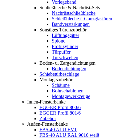
Vorlegeband
Schließbleche & Nachrüst-Sets
Nachrüstschließbleche
Schleißbleche f. Ganzglastüren
Bandverstärkungen
Sonstiges Türenzubehör
Lüftungsgitter
Spione
Profilzylinder
Türpuffer
Türschwellen
Boden- u. Zargendichtungen
Bodendichtungen
Schiebetürbeschläge
Montagezubehör
Schäume
Bohrschablonen
Montagewerkzeuge
Innen-Fensterbänke
EGGER Profil 800/6
EGGER Profil 801/6
Zubehör
Außen-Fensterbänke
FBS-40 ALU EV1
FBS-40 ALU RAL 9016 weiß