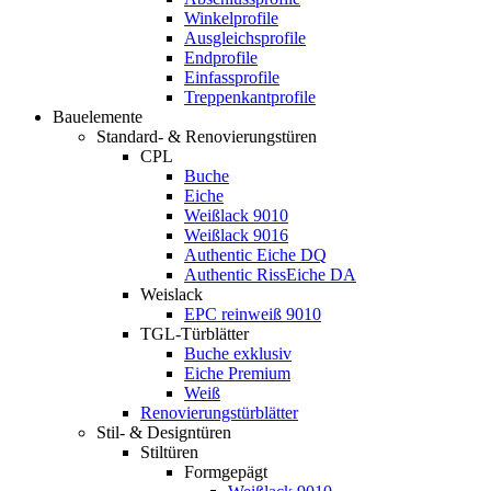
Winkelprofile
Ausgleichsprofile
Endprofile
Einfassprofile
Treppenkantprofile
Bauelemente
Standard- & Renovierungstüren
CPL
Buche
Eiche
Weißlack 9010
Weißlack 9016
Authentic Eiche DQ
Authentic RissEiche DA
Weislack
EPC reinweiß 9010
TGL-Türblätter
Buche exklusiv
Eiche Premium
Weiß
Renovierungstürblätter
Stil- & Designtüren
Stiltüren
Formgepägt