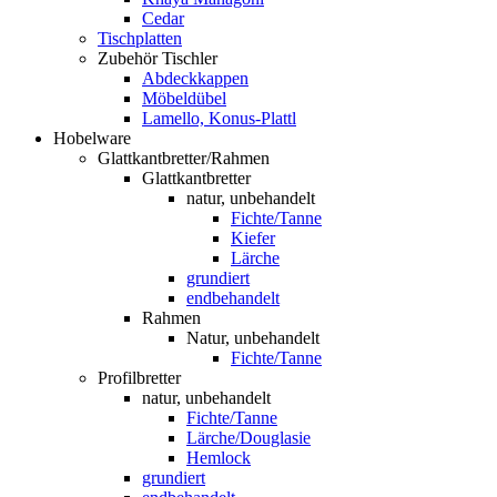
Cedar
Tischplatten
Zubehör Tischler
Abdeckkappen
Möbeldübel
Lamello, Konus-Plattl
Hobelware
Glattkantbretter/Rahmen
Glattkantbretter
natur, unbehandelt
Fichte/Tanne
Kiefer
Lärche
grundiert
endbehandelt
Rahmen
Natur, unbehandelt
Fichte/Tanne
Profilbretter
natur, unbehandelt
Fichte/Tanne
Lärche/Douglasie
Hemlock
grundiert