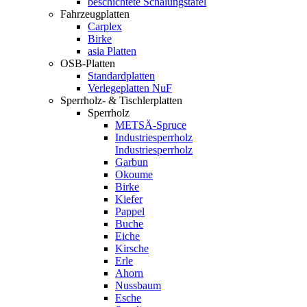
beschichtete Schalungstafel
Fahrzeugplatten
Carplex
Birke
asia Platten
OSB-Platten
Standardplatten
Verlegeplatten NuF
Sperrholz- & Tischlerplatten
Sperrholz
METSÄ-Spruce
Industriesperrholz
Industriesperrholz
Garbun
Okoume
Birke
Kiefer
Pappel
Buche
Eiche
Kirsche
Erle
Ahorn
Nussbaum
Esche