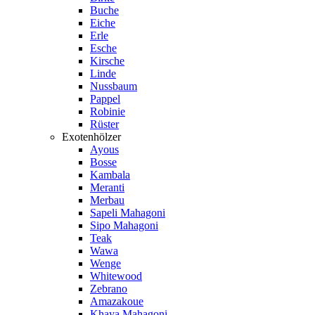
Buche
Eiche
Erle
Esche
Kirsche
Linde
Nussbaum
Pappel
Robinie
Rüster
Exotenhölzer
Ayous
Bosse
Kambala
Meranti
Merbau
Sapeli Mahagoni
Sipo Mahagoni
Teak
Wawa
Wenge
Whitewood
Zebrano
Amazakoue
Khaya Mahagoni