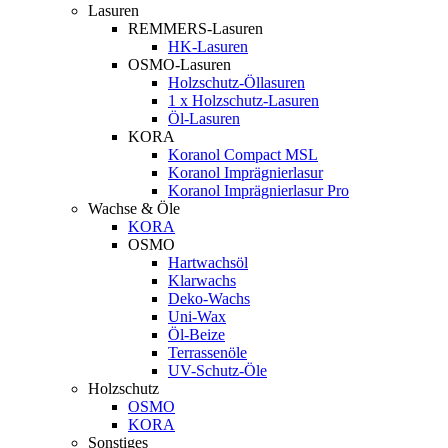
Lasuren
REMMERS-Lasuren
HK-Lasuren
OSMO-Lasuren
Holzschutz-Öllasuren
1 x Holzschutz-Lasuren
Öl-Lasuren
KORA
Koranol Compact MSL
Koranol Imprägnierlasur
Koranol Imprägnierlasur Pro
Wachse & Öle
KORA
OSMO
Hartwachsöl
Klarwachs
Deko-Wachs
Uni-Wax
Öl-Beize
Terrassenöle
UV-Schutz-Öle
Holzschutz
OSMO
KORA
Sonstiges