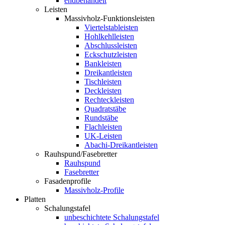
endbehandelt
Leisten
Massivholz-Funktionsleisten
Viertelstableisten
Hohlkehlleisten
Abschlussleisten
Eckschutzleisten
Bankleisten
Dreikantleisten
Tischleisten
Deckleisten
Rechteckleisten
Quadratstäbe
Rundstäbe
Flachleisten
UK-Leisten
Abachi-Dreikantleisten
Rauhspund/Fasebretter
Rauhspund
Fasebretter
Fasadenprofile
Massivholz-Profile
Platten
Schalungstafel
unbeschichtete Schalungstafel