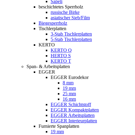
Sapeli
beschichtetes Sperrholz
russische Birke
asiatischer Sieb/Film
Biegesperrholz
Tischlerplatten
3-Stab Tischlerplatten
5-Stab Tischlerplatten
KERTO
KERTO Q
HERTO S
KERTO T
Span- & Arbeitsplatten
EGGER
EGGER Eurodekor
8 mm
19 mm
25 mm
16 mm
EGGER Schichtstoff
EGGER Kompaktplatten
EGGER Arbeitsplatten
EGGER Interieurplatten
Furnierte Spanplatten
19 mm