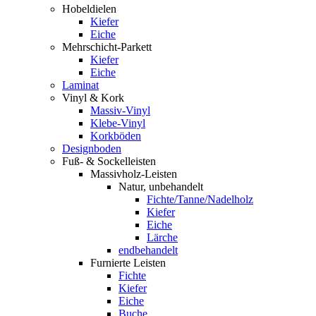
Hobeldielen
Kiefer
Eiche
Mehrschicht-Parkett
Kiefer
Eiche
Laminat
Vinyl & Kork
Massiv-Vinyl
Klebe-Vinyl
Korkböden
Designboden
Fuß- & Sockelleisten
Massivholz-Leisten
Natur, unbehandelt
Fichte/Tanne/Nadelholz
Kiefer
Eiche
Lärche
endbehandelt
Furnierte Leisten
Fichte
Kiefer
Eiche
Buche