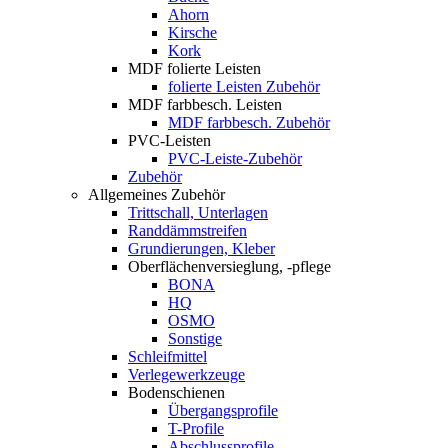
Ahorn
Kirsche
Kork
MDF folierte Leisten
folierte Leisten Zubehör
MDF farbbesch. Leisten
MDF farbbesch. Zubehör
PVC-Leisten
PVC-Leiste-Zubehör
Zubehör
Allgemeines Zubehör
Trittschall, Unterlagen
Randdämmstreifen
Grundierungen, Kleber
Oberflächenversieglung, -pflege
BONA
HQ
OSMO
Sonstige
Schleifmittel
Verlegewerkzeuge
Bodenschienen
Übergangsprofile
T-Profile
Abschlussprofile