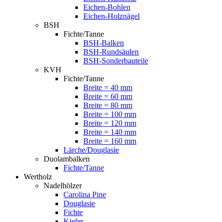
Eichen-Bohlen
Eichen-Holznägel
BSH
Fichte/Tanne
BSH-Balken
BSH-Rundsäulen
BSH-Sonderbauteile
KVH
Fichte/Tanne
Breite = 40 mm
Breite = 60 mm
Breite = 80 mm
Breite = 100 mm
Breite = 120 mm
Breite = 140 mm
Breite = 160 mm
Lärche/Douglasie
Duolambalken
Fichte/Tanne
Wertholz
Nadelhölzer
Carolina Pine
Douglasie
Fichte
Kiefer