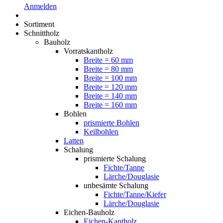
Anmelden
Sortiment
Schnittholz
Bauholz
Vorratskantholz
Breite = 60 mm
Breite = 80 mm
Breite = 100 mm
Breite = 120 mm
Breite = 140 mm
Breite = 160 mm
Bohlen
prismierte Bohlen
Keilbohlen
Latten
Schalung
prismierte Schalung
Fichte/Tanne
Lärche/Douglasie
unbesämte Schalung
Fichte/Tanne/Kiefer
Lärche/Douglasie
Eichen-Bauholz
Eichen-Kantholz