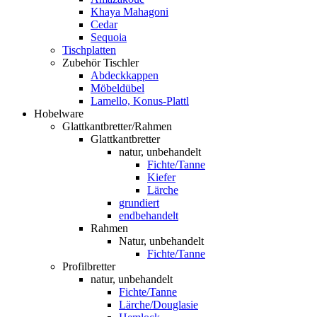
Khaya Mahagoni
Cedar
Sequoia
Tischplatten
Zubehör Tischler
Abdeckkappen
Möbeldübel
Lamello, Konus-Plattl
Hobelware
Glattkantbretter/Rahmen
Glattkantbretter
natur, unbehandelt
Fichte/Tanne
Kiefer
Lärche
grundiert
endbehandelt
Rahmen
Natur, unbehandelt
Fichte/Tanne
Profilbretter
natur, unbehandelt
Fichte/Tanne
Lärche/Douglasie