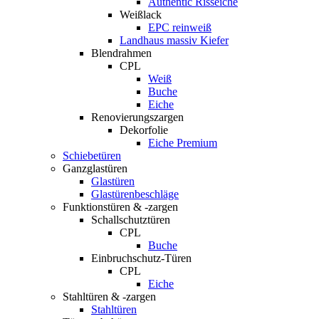
Authentic Risseiche
Weißlack
EPC reinweiß
Landhaus massiv Kiefer
Blendrahmen
CPL
Weiß
Buche
Eiche
Renovierungszargen
Dekorfolie
Eiche Premium
Schiebetüren
Ganzglastüren
Glastüren
Glastürenbeschläge
Funktionstüren & -zargen
Schallschutztüren
CPL
Buche
Einbruchschutz-Türen
CPL
Eiche
Stahltüren & -zargen
Stahltüren