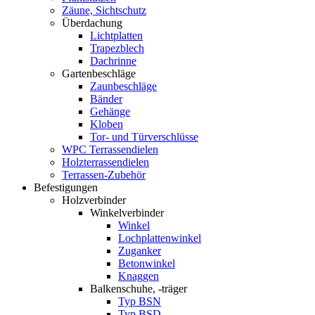
Zäune, Sichtschutz
Überdachung
Lichtplatten
Trapezblech
Dachrinne
Gartenbeschläge
Zaunbeschläge
Bänder
Gehänge
Kloben
Tor- und Türverschlüsse
WPC Terrassendielen
Holzterrassendielen
Terrassen-Zubehör
Befestigungen
Holzverbinder
Winkelverbinder
Winkel
Lochplattenwinkel
Zuganker
Betonwinkel
Knaggen
Balkenschuhe, -träger
Typ BSN
Typ BSD