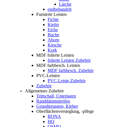
Lärche
endbehandelt
Furnierte Leisten
Fichte
Kiefer
Eiche
Buche
Ahorn
Kirsche
Kork
MDF folierte Leisten
folierte Leisten Zubehör
MDF farbbesch. Leisten
MDF farbbesch. Zubehör
PVC-Leisten
PVC-Leiste-Zubehör
Zubehör
Allgemeines Zubehör
Trittschall, Unterlagen
Randdämmstreifen
Grundierungen, Kleber
Oberflächenversieglung, -pflege
BONA
HQ
OSMO