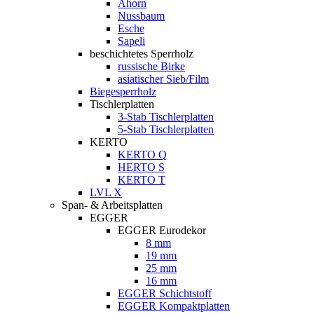
Ahorn
Nussbaum
Esche
Sapeli
beschichtetes Sperrholz
russische Birke
asiatischer Sieb/Film
Biegesperrholz
Tischlerplatten
3-Stab Tischlerplatten
5-Stab Tischlerplatten
KERTO
KERTO Q
HERTO S
KERTO T
LVL X
Span- & Arbeitsplatten
EGGER
EGGER Eurodekor
8 mm
19 mm
25 mm
16 mm
EGGER Schichtstoff
EGGER Kompaktplatten