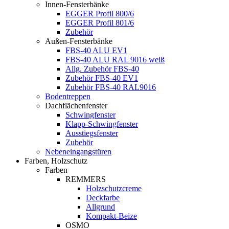
Innen-Fensterbänke
EGGER Profil 800/6
EGGER Profil 801/6
Zubehör
Außen-Fensterbänke
FBS-40 ALU EV1
FBS-40 ALU RAL 9016 weiß
Allg. Zubehör FBS-40
Zubehör FBS-40 EV1
Zubehör FBS-40 RAL9016
Bodentreppen
Dachflächenfenster
Schwingfenster
Klapp-Schwingfenster
Ausstiegsfenster
Zubehör
Nebeneingangstüren
Farben, Holzschutz
Farben
REMMERS
Holzschutzcreme
Deckfarbe
Allgrund
Kompakt-Beize
OSMO