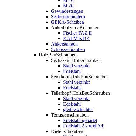
M 16
M 20
Gewindestangen
Sechskantmuttern
GEKA-Scheiben
Ankerbolzen / Keilanker
Fischer FAZ II
KALM KDK
Ankerstangen
Schlossschrauben
HolzBauSchrauben
Sechskant-Holzschrauben
Stahl verzinkt
Edelstahl
Senkkopf-HolzBauSchrauben
Stahl verzinkt
Edelstahl
Tellerkopf-HolzBauSchrauben
Stahl verzinkt
Edelstahl
gleitbeschichtet
Terrassenschrauben
Edelstahl gehärtet
Edelstahl A2 und A4
Dielenschrauben