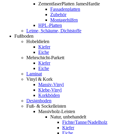
ZementfaserPlatten JamesHardie
Fassadenplatten
Zubehör
Montagehilfen
HPL-Platten
Leime, Schäume, Dichtstoffe
Fußboden
Hobeldielen
Kiefer
Eiche
Mehrschicht-Parkett
Kiefer
Eiche
Laminat
Vinyl & Kork
Massiv-Vinyl
Klebe-Vinyl
Korkböden
Designboden
Fuß- & Sockelleisten
Massivholz-Leisten
Natur, unbehandelt
Fichte/Tanne/Nadelholz
Kiefer
Eiche