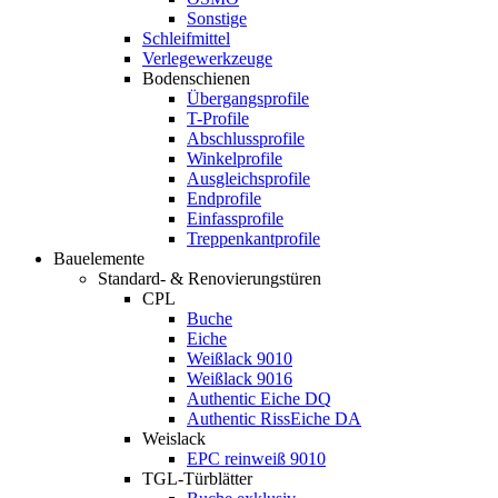
Sonstige
Schleifmittel
Verlegewerkzeuge
Bodenschienen
Übergangsprofile
T-Profile
Abschlussprofile
Winkelprofile
Ausgleichsprofile
Endprofile
Einfassprofile
Treppenkantprofile
Bauelemente
Standard- & Renovierungstüren
CPL
Buche
Eiche
Weißlack 9010
Weißlack 9016
Authentic Eiche DQ
Authentic RissEiche DA
Weislack
EPC reinweiß 9010
TGL-Türblätter