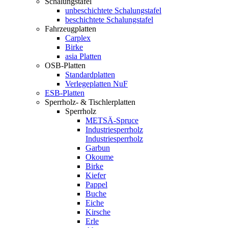
Schalungstafel
unbeschichtete Schalungstafel
beschichtete Schalungstafel
Fahrzeugplatten
Carplex
Birke
asia Platten
OSB-Platten
Standardplatten
Verlegeplatten NuF
ESB-Platten
Sperrholz- & Tischlerplatten
Sperrholz
METSÄ-Spruce
Industriesperrholz
Industriesperrholz
Garbun
Okoume
Birke
Kiefer
Pappel
Buche
Eiche
Kirsche
Erle