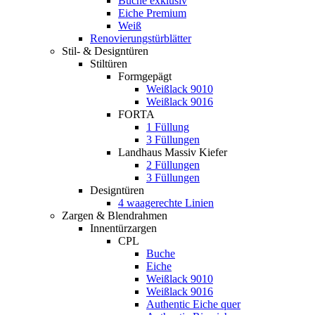
Buche exklusiv
Eiche Premium
Weiß
Renovierungstürblätter
Stil- & Designtüren
Stiltüren
Formgepägt
Weißlack 9010
Weißlack 9016
FORTA
1 Füllung
3 Füllungen
Landhaus Massiv Kiefer
2 Füllungen
3 Füllungen
Designtüren
4 waagerechte Linien
Zargen & Blendrahmen
Innentürzargen
CPL
Buche
Eiche
Weißlack 9010
Weißlack 9016
Authentic Eiche quer