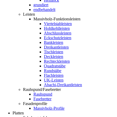
Hemlock
grundiert
endbehandelt
Leisten
Massivholz-Funktionsleisten
Viertelstableisten
Hohlkehlleisten
Abschlussleisten
Eckschutzleisten
Bankleisten
Dreikantleisten
Tischleisten
Deckleisten
Rechteckleisten
Quadratstäbe
Rundstäbe
Flachleisten
UK-Leisten
Abachi-Dreikantleisten
Rauhspund/Fasebretter
Rauhspund
Fasebretter
Fasadenprofile
Massivholz-Profile
Platten