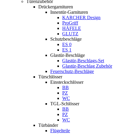
Türenzubehör
Drückergarnituren
Innentür-Garnituren
KARCHER Design
ProGriff
HÄFELE
GLUTZ
Schutzbeschläge
ES 0
ES 1
Glastür-Beschläge
Glastür-Beschlags-Set
Glastür-Beschlag Zubehör
Feuerschutz-Beschläge
Türschlösser
Einsteckschlösser
BB
PZ
WC
TGL-Schlösser
BB
PZ
WC
Türbänder
Flügelteile