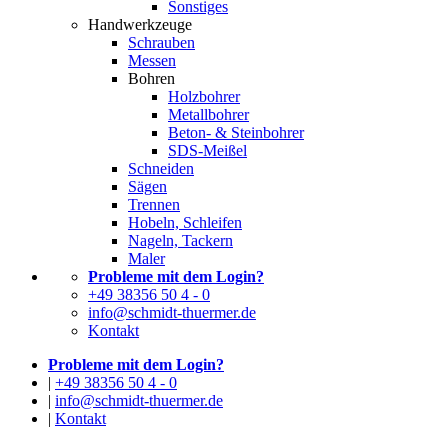
Sonstiges
Handwerkzeuge
Schrauben
Messen
Bohren
Holzbohrer
Metallbohrer
Beton- & Steinbohrer
SDS-Meißel
Schneiden
Sägen
Trennen
Hobeln, Schleifen
Nageln, Tackern
Maler
Probleme mit dem Login?
+49 38356 50 4 - 0
info@schmidt-thuermer.de
Kontakt
Probleme mit dem Login?
|
+49 38356 50 4 - 0
|
info@schmidt-thuermer.de
|
Kontakt