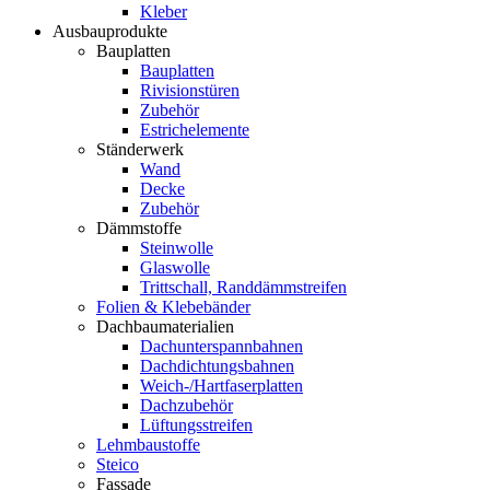
Kleber
Ausbauprodukte
Bauplatten
Bauplatten
Rivisionstüren
Zubehör
Estrichelemente
Ständerwerk
Wand
Decke
Zubehör
Dämmstoffe
Steinwolle
Glaswolle
Trittschall, Randdämmstreifen
Folien & Klebebänder
Dachbaumaterialien
Dachunterspannbahnen
Dachdichtungsbahnen
Weich-/Hartfaserplatten
Dachzubehör
Lüftungsstreifen
Lehmbaustoffe
Steico
Fassade