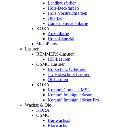
Landhausfarben
Holz-Deckfarben
Holz-Vorstreichfarben
Ölfarben
Garten- Fassadenfarbe
KORA
Außenfarbe
Holzöl-Spezial
MocoPinus
Lasuren
REMMERS-Lasuren
HK-Lasuren
OSMO-Lasuren
Holzschutz-Öllasuren
1 x Holzschutz-Lasuren
Öl-Lasuren
KORA
Koranol Compact MSL
Koranol Imprägnierlasur
Koranol Imprägnierlasur Pro
Wachse & Öle
KORA
OSMO
Hartwachsöl
Klarwachs