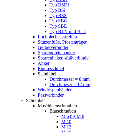
Typ BSDI
Typ BSI
Typ BSS
Typ SBG
Typ SBE
Typ BTN und BT4
Lochbleche, -streifen
Stützenfüße, Pfostenträger
Gerberverbinder
Sparrenpfettenanker
Sparrenhalter, -fußverbinder
Anker
Einpressdübel
Stabdübel
Durchmesser = 8 mm
Durchmeser = 12 mm
Windrispenbänder
Passverbinder
Schrauben
Maschinenschrauben
Bauschrauben
M 6 bis M 8
M 10
M 12