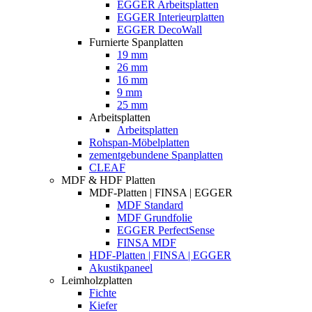
EGGER Arbeitsplatten
EGGER Interieurplatten
EGGER DecoWall
Furnierte Spanplatten
19 mm
26 mm
16 mm
9 mm
25 mm
Arbeitsplatten
Arbeitsplatten
Rohspan-Möbelplatten
zementgebundene Spanplatten
CLEAF
MDF & HDF Platten
MDF-Platten | FINSA | EGGER
MDF Standard
MDF Grundfolie
EGGER PerfectSense
FINSA MDF
HDF-Platten | FINSA | EGGER
Akustikpaneel
Leimholzplatten
Fichte
Kiefer