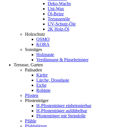
Deko-Wachs
Uni-Wax
Öl-Beize
Terrassenöle
UV-Schutz-Öle
2K Holz-Öl
Holzschutz
OSMO
KORA
Sonstiges
Holzpaste
Verdünnung & Pinselreiniger
Terrasse, Garten
Palisaden
Kiefer
Lärche, Douglasie
Eiche
Robinie
Pfosten
Pfostenträger
H-Pfostenträger einbetonierbar
H-Pfostenträger aufdübelbar
Pfostenträger mit Steindolle
Pfähle
Pfahlstützen