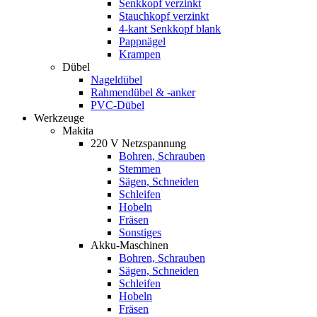
Senkkopf verzinkt
Stauchkopf verzinkt
4-kant Senkkopf blank
Pappnägel
Krampen
Dübel
Nageldübel
Rahmendübel & -anker
PVC-Dübel
Werkzeuge
Makita
220 V Netzspannung
Bohren, Schrauben
Stemmen
Sägen, Schneiden
Schleifen
Hobeln
Fräsen
Sonstiges
Akku-Maschinen
Bohren, Schrauben
Sägen, Schneiden
Schleifen
Hobeln
Fräsen