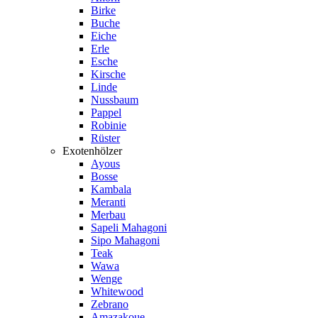
Birke
Buche
Eiche
Erle
Esche
Kirsche
Linde
Nussbaum
Pappel
Robinie
Rüster
Exotenhölzer
Ayous
Bosse
Kambala
Meranti
Merbau
Sapeli Mahagoni
Sipo Mahagoni
Teak
Wawa
Wenge
Whitewood
Zebrano
Amazakoue