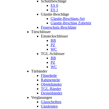
Schutzbeschläge
ES 0
ES 1
Glastür-Beschläge
Glastür-Beschlags-Set
Glastür-Beschlag Zubehör
Feuerschutz-Beschläge
Türschlösser
Einsteckschlösser
BB
PZ
WC
TGL-Schlösser
BB
PZ
WC
Türbänder
Flügelteile
Rahmenteile
Objektbänder
TGL-Bänder
Designbänder
Verglasungen
Glasscheiben
Glasleisten