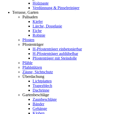
Holzpaste
Verdünnung & Pinselreiniger
Terrasse, Garten
Palisaden
Kiefer
Lärche, Douglasie
Eiche
Robinie
Pfosten
Pfostenträger
H-Pfostenträger einbetonierbar
H-Pfostenträger aufdübelbar
Pfostenträger mit Steindolle
Pfähle
Pfahlstützen
Zäune, Sichtschutz
Überdachung
Lichtplatten
Trapezblech
Dachrinne
Gartenbeschläge
Zaunbeschläge
Bänder
Gehänge
Kloben