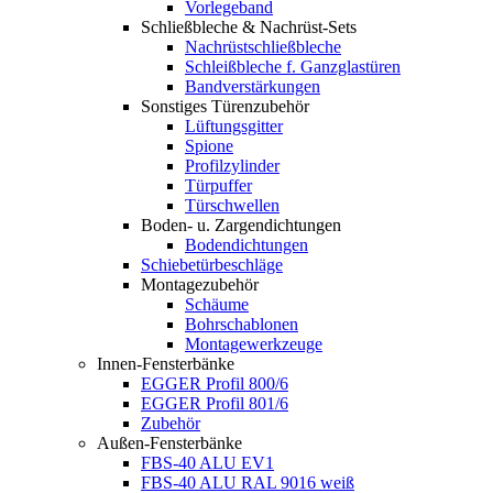
Vorlegeband
Schließbleche & Nachrüst-Sets
Nachrüstschließbleche
Schleißbleche f. Ganzglastüren
Bandverstärkungen
Sonstiges Türenzubehör
Lüftungsgitter
Spione
Profilzylinder
Türpuffer
Türschwellen
Boden- u. Zargendichtungen
Bodendichtungen
Schiebetürbeschläge
Montagezubehör
Schäume
Bohrschablonen
Montagewerkzeuge
Innen-Fensterbänke
EGGER Profil 800/6
EGGER Profil 801/6
Zubehör
Außen-Fensterbänke
FBS-40 ALU EV1
FBS-40 ALU RAL 9016 weiß