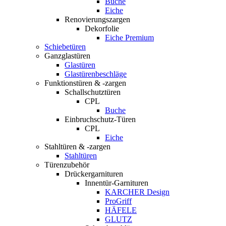
Buche
Eiche
Renovierungszargen
Dekorfolie
Eiche Premium
Schiebetüren
Ganzglastüren
Glastüren
Glastürenbeschläge
Funktionstüren & -zargen
Schallschutztüren
CPL
Buche
Einbruchschutz-Türen
CPL
Eiche
Stahltüren & -zargen
Stahltüren
Türenzubehör
Drückergarnituren
Innentür-Garnituren
KARCHER Design
ProGriff
HÄFELE
GLUTZ