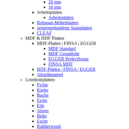
26 mm
16 mm
Arbeitsplatten
Arbeitsplatten
Rohspan-Möbelplatten
zementgebundene Spanplatten
CLEAF
MDF & HDF Platten
MDF-Platten | FINSA | EGGER
MDF Standard
MDF Grundfolie
EGGER PerfectSense
FINSA MDF
HDF-Platten | FINSA | EGGER
Akustikpaneel
Leimholzplatten
Fichte
Kiefer
Buche
Eiche
Erle
Ahorn
Birke
Esche
Rubberwood