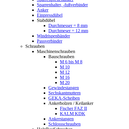
Sparrenhalter, -fußverbinder
Anker
Einpressdübel
Stabdübel
Durchmesser = 8 mm
Durchmeser = 12 mm
Windrispenbänder
Passverbinder
Schrauben
Maschinenschrauben
Bauschrauben
M 6 bis M 8
M 10
M 12
M 16
M 20
Gewindestangen
Sechskantmuttern
GEKA-Scheiben
Ankerbolzen / Keilanker
Fischer FAZ II
KALM KDK
Ankerstangen
Schlossschrauben