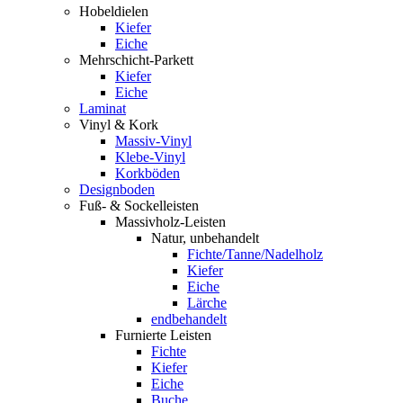
Hobeldielen
Kiefer
Eiche
Mehrschicht-Parkett
Kiefer
Eiche
Laminat
Vinyl & Kork
Massiv-Vinyl
Klebe-Vinyl
Korkböden
Designboden
Fuß- & Sockelleisten
Massivholz-Leisten
Natur, unbehandelt
Fichte/Tanne/Nadelholz
Kiefer
Eiche
Lärche
endbehandelt
Furnierte Leisten
Fichte
Kiefer
Eiche
Buche