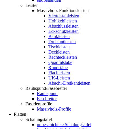
endbehandelt
Leisten
Massivholz-Funktionsleisten
Viertelstableisten
Hohlkehlleisten
Abschlussleisten
Eckschutzleisten
Bankleisten
Dreikantleisten
Tischleisten
Deckleisten
Rechteckleisten
Quadratstäbe
Rundstäbe
Flachleisten
UK-Leisten
Abachi-Dreikantleisten
Rauhspund/Fasebretter
Rauhspund
Fasebretter
Fasadenprofile
Massivholz-Profile
Platten
Schalungstafel
unbeschichtete Schalungstafel