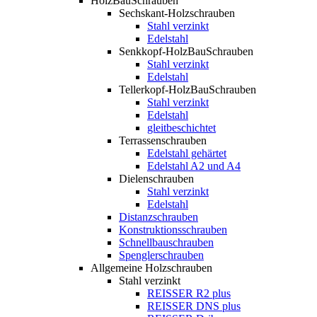
HolzBauSchrauben
Sechskant-Holzschrauben
Stahl verzinkt
Edelstahl
Senkkopf-HolzBauSchrauben
Stahl verzinkt
Edelstahl
Tellerkopf-HolzBauSchrauben
Stahl verzinkt
Edelstahl
gleitbeschichtet
Terrassenschrauben
Edelstahl gehärtet
Edelstahl A2 und A4
Dielenschrauben
Stahl verzinkt
Edelstahl
Distanzschrauben
Konstruktionsschrauben
Schnellbauschrauben
Spenglerschrauben
Allgemeine Holzschrauben
Stahl verzinkt
REISSER R2 plus
REISSER DNS plus