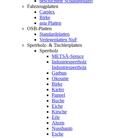
beschichtete Schalungstafel
Fahrzeugplatten
Carplex
Birke
asia Platten
OSB-Platten
Standardplatten
Verlegeplatten NuF
Sperrholz- & Tischlerplatten
Sperrholz
METSÄ-Spruce
Industriesperrholz
Industriesperrholz
Garbun
Okoume
Birke
Kiefer
Pappel
Buche
Eiche
Kirsche
Erle
Ahorn
Nussbaum
Esche