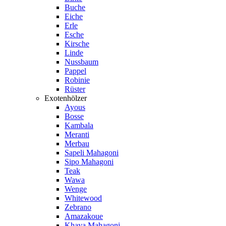
Buche
Eiche
Erle
Esche
Kirsche
Linde
Nussbaum
Pappel
Robinie
Rüster
Exotenhölzer
Ayous
Bosse
Kambala
Meranti
Merbau
Sapeli Mahagoni
Sipo Mahagoni
Teak
Wawa
Wenge
Whitewood
Zebrano
Amazakoue
Khaya Mahagoni