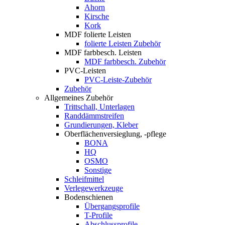
Ahorn
Kirsche
Kork
MDF folierte Leisten
folierte Leisten Zubehör
MDF farbbesch. Leisten
MDF farbbesch. Zubehör
PVC-Leisten
PVC-Leiste-Zubehör
Zubehör
Allgemeines Zubehör
Trittschall, Unterlagen
Randdämmstreifen
Grundierungen, Kleber
Oberflächenversieglung, -pflege
BONA
HQ
OSMO
Sonstige
Schleifmittel
Verlegewerkzeuge
Bodenschienen
Übergangsprofile
T-Profile
Abschlussprofile