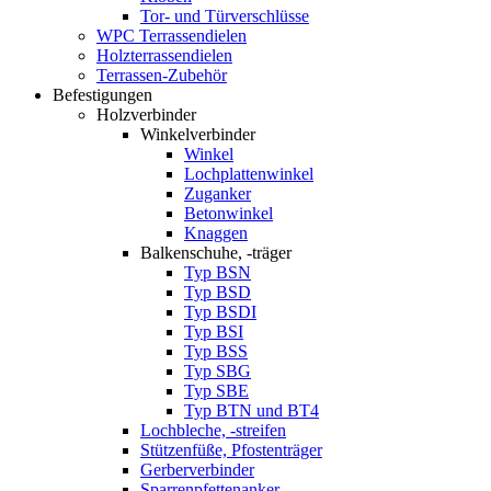
Tor- und Türverschlüsse
WPC Terrassendielen
Holzterrassendielen
Terrassen-Zubehör
Befestigungen
Holzverbinder
Winkelverbinder
Winkel
Lochplattenwinkel
Zuganker
Betonwinkel
Knaggen
Balkenschuhe, -träger
Typ BSN
Typ BSD
Typ BSDI
Typ BSI
Typ BSS
Typ SBG
Typ SBE
Typ BTN und BT4
Lochbleche, -streifen
Stützenfüße, Pfostenträger
Gerberverbinder
Sparrenpfettenanker