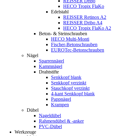
REISSER Dribo
HECO Tropix FlaKo
Edelstahl
REISSER Retinox A2
REISSER Dribo A4
HECO Tropix FlaKo A2
Beton- & Steinschrauben
HECO Multi-Monti
Fischer-Betonschrauben
EUROTec-Betonschrauben
Nägel
Sparrennägel
Kammnägel
Drahtstifte
Senkkopf blank
Senkkopf verzinkt
Stauchkopf verzinkt
4-kant Senkkopf blank
Pappnägel
Krampen
Dübel
Nageldübel
Rahmendübel & -anker
PVC-Dübel
Werkzeuge