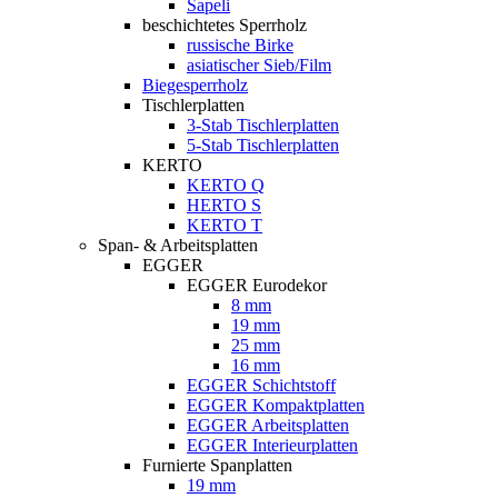
Sapeli
beschichtetes Sperrholz
russische Birke
asiatischer Sieb/Film
Biegesperrholz
Tischlerplatten
3-Stab Tischlerplatten
5-Stab Tischlerplatten
KERTO
KERTO Q
HERTO S
KERTO T
Span- & Arbeitsplatten
EGGER
EGGER Eurodekor
8 mm
19 mm
25 mm
16 mm
EGGER Schichtstoff
EGGER Kompaktplatten
EGGER Arbeitsplatten
EGGER Interieurplatten
Furnierte Spanplatten
19 mm