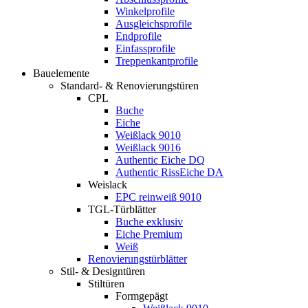
Winkelprofile
Ausgleichsprofile
Endprofile
Einfassprofile
Treppenkantprofile
Bauelemente
Standard- & Renovierungstüren
CPL
Buche
Eiche
Weißlack 9010
Weißlack 9016
Authentic Eiche DQ
Authentic RissEiche DA
Weislack
EPC reinweiß 9010
TGL-Türblätter
Buche exklusiv
Eiche Premium
Weiß
Renovierungstürblätter
Stil- & Designtüren
Stiltüren
Formgepägt