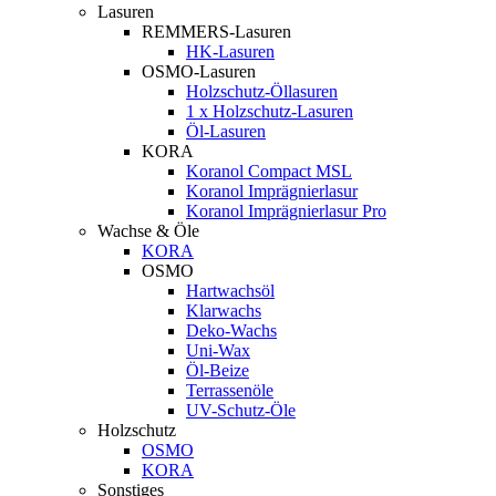
Lasuren
REMMERS-Lasuren
HK-Lasuren
OSMO-Lasuren
Holzschutz-Öllasuren
1 x Holzschutz-Lasuren
Öl-Lasuren
KORA
Koranol Compact MSL
Koranol Imprägnierlasur
Koranol Imprägnierlasur Pro
Wachse & Öle
KORA
OSMO
Hartwachsöl
Klarwachs
Deko-Wachs
Uni-Wax
Öl-Beize
Terrassenöle
UV-Schutz-Öle
Holzschutz
OSMO
KORA
Sonstiges