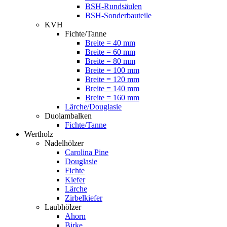
BSH-Rundsäulen
BSH-Sonderbauteile
KVH
Fichte/Tanne
Breite = 40 mm
Breite = 60 mm
Breite = 80 mm
Breite = 100 mm
Breite = 120 mm
Breite = 140 mm
Breite = 160 mm
Lärche/Douglasie
Duolambalken
Fichte/Tanne
Wertholz
Nadelhölzer
Carolina Pine
Douglasie
Fichte
Kiefer
Lärche
Zirbelkiefer
Laubhölzer
Ahorn
Birke