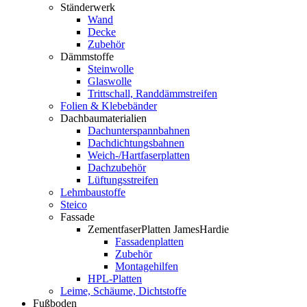
Ständerwerk
Wand
Decke
Zubehör
Dämmstoffe
Steinwolle
Glaswolle
Trittschall, Randdämmstreifen
Folien & Klebebänder
Dachbaumaterialien
Dachunterspannbahnen
Dachdichtungsbahnen
Weich-/Hartfaserplatten
Dachzubehör
Lüftungsstreifen
Lehmbaustoffe
Steico
Fassade
ZementfaserPlatten JamesHardie
Fassadenplatten
Zubehör
Montagehilfen
HPL-Platten
Leime, Schäume, Dichtstoffe
Fußboden