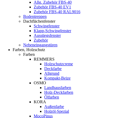
Allg. Zubehör FBS-40
Zubehör FBS-40 EV1
Zubehör FBS-40 RAL9016
Bodentreppen
Dachflächenfenster
Schwingfenster
Klapp-Schwingfenster
Ausstiegsfenster
Zubehör
Nebeneingangstüren
Farben, Holzschutz
Farben
REMMERS
Holzschutzcreme
Deckfarbe
Allgrund
Kompakt-Beize
OSMO
Landhausfarben
Holz-Deckfarben
Ölfarben
KORA
Außenfarbe
Holzöl-Spezial
MocoPinus