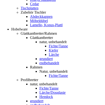
Cedar
Tischplatten
Zubehör Tischler
Abdeckkappen
Möbeldübel
Lamello, Konus-Plattl
Hobelware
Glattkantbretter/Rahmen
Glattkantbretter
natur, unbehandelt
Fichte/Tanne
Kiefer
Lärche
grundiert
endbehandelt
Rahmen
Natur, unbehandelt
Fichte/Tanne
Profilbretter
natur, unbehandelt
Fichte/Tanne
Lärche/Douglasie
Hemlock
grundiert