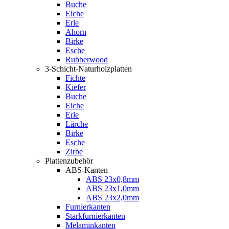
Buche
Eiche
Erle
Ahorn
Birke
Esche
Rubberwood
3-Schicht-Naturholzplatten
Fichte
Kiefer
Buche
Eiche
Erle
Lärche
Birke
Esche
Zirbe
Plattenzubehör
ABS-Kanten
ABS 23x0,8mm
ABS 23x1,0mm
ABS 23x2,0mm
Furnierkanten
Starkfurnierkanten
Melaminkanten