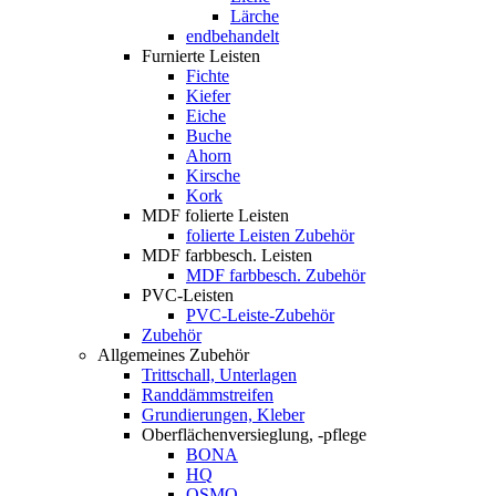
Lärche
endbehandelt
Furnierte Leisten
Fichte
Kiefer
Eiche
Buche
Ahorn
Kirsche
Kork
MDF folierte Leisten
folierte Leisten Zubehör
MDF farbbesch. Leisten
MDF farbbesch. Zubehör
PVC-Leisten
PVC-Leiste-Zubehör
Zubehör
Allgemeines Zubehör
Trittschall, Unterlagen
Randdämmstreifen
Grundierungen, Kleber
Oberflächenversieglung, -pflege
BONA
HQ
OSMO