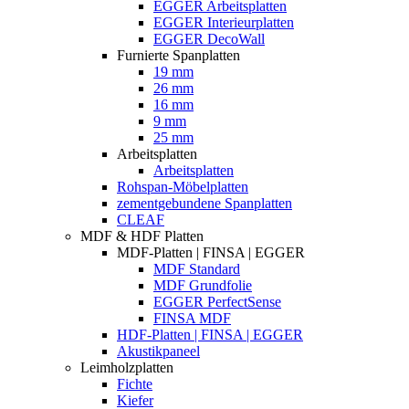
EGGER Arbeitsplatten
EGGER Interieurplatten
EGGER DecoWall
Furnierte Spanplatten
19 mm
26 mm
16 mm
9 mm
25 mm
Arbeitsplatten
Arbeitsplatten
Rohspan-Möbelplatten
zementgebundene Spanplatten
CLEAF
MDF & HDF Platten
MDF-Platten | FINSA | EGGER
MDF Standard
MDF Grundfolie
EGGER PerfectSense
FINSA MDF
HDF-Platten | FINSA | EGGER
Akustikpaneel
Leimholzplatten
Fichte
Kiefer