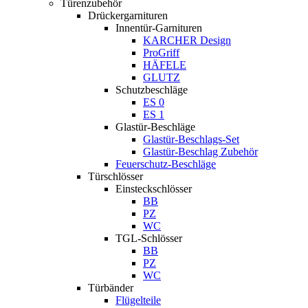
Türenzubehör
Drückergarnituren
Innentür-Garnituren
KARCHER Design
ProGriff
HÄFELE
GLUTZ
Schutzbeschläge
ES 0
ES 1
Glastür-Beschläge
Glastür-Beschlags-Set
Glastür-Beschlag Zubehör
Feuerschutz-Beschläge
Türschlösser
Einsteckschlösser
BB
PZ
WC
TGL-Schlösser
BB
PZ
WC
Türbänder
Flügelteile