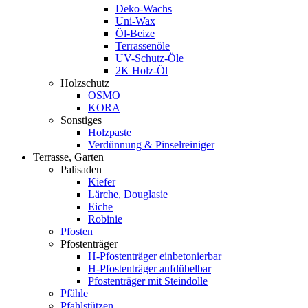
Deko-Wachs
Uni-Wax
Öl-Beize
Terrassenöle
UV-Schutz-Öle
2K Holz-Öl
Holzschutz
OSMO
KORA
Sonstiges
Holzpaste
Verdünnung & Pinselreiniger
Terrasse, Garten
Palisaden
Kiefer
Lärche, Douglasie
Eiche
Robinie
Pfosten
Pfostenträger
H-Pfostenträger einbetonierbar
H-Pfostenträger aufdübelbar
Pfostenträger mit Steindolle
Pfähle
Pfahlstützen