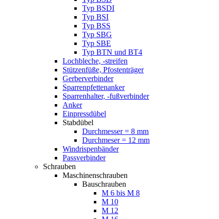
Typ BSDI
Typ BSI
Typ BSS
Typ SBG
Typ SBE
Typ BTN und BT4
Lochbleche, -streifen
Stützenfüße, Pfostenträger
Gerberverbinder
Sparrenpfettenanker
Sparrenhalter, -fußverbinder
Anker
Einpressdübel
Stabdübel
Durchmesser = 8 mm
Durchmeser = 12 mm
Windrispenbänder
Passverbinder
Schrauben
Maschinenschrauben
Bauschrauben
M 6 bis M 8
M 10
M 12