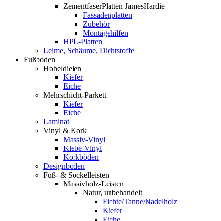
ZementfaserPlatten JamesHardie
Fassadenplatten
Zubehör
Montagehilfen
HPL-Platten
Leime, Schäume, Dichtstoffe
Fußboden
Hobeldielen
Kiefer
Eiche
Mehrschicht-Parkett
Kiefer
Eiche
Laminat
Vinyl & Kork
Massiv-Vinyl
Klebe-Vinyl
Korkböden
Designboden
Fuß- & Sockelleisten
Massivholz-Leisten
Natur, unbehandelt
Fichte/Tanne/Nadelholz
Kiefer
Eiche