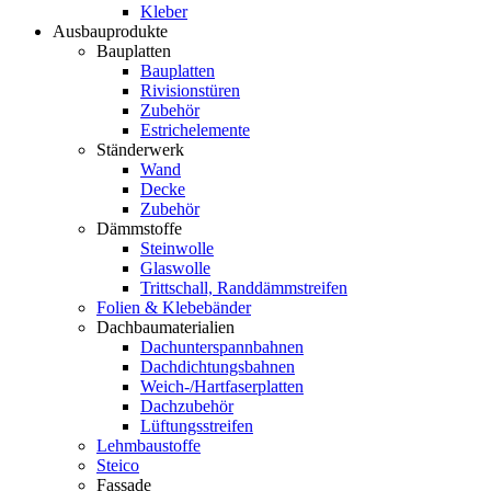
Kleber
Ausbauprodukte
Bauplatten
Bauplatten
Rivisionstüren
Zubehör
Estrichelemente
Ständerwerk
Wand
Decke
Zubehör
Dämmstoffe
Steinwolle
Glaswolle
Trittschall, Randdämmstreifen
Folien & Klebebänder
Dachbaumaterialien
Dachunterspannbahnen
Dachdichtungsbahnen
Weich-/Hartfaserplatten
Dachzubehör
Lüftungsstreifen
Lehmbaustoffe
Steico
Fassade