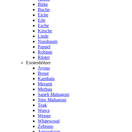
Birke
Buche
Eiche
Erle
Esche
Kirsche
Linde
Nussbaum
Pappel
Robinie
Rüster
Exotenhölzer
Ayous
Bosse
Kambala
Meranti
Merbau
Sapeli Mahagoni
Sipo Mahagoni
Teak
Wawa
Wenge
Whitewood
Zebrano
Amazakoue