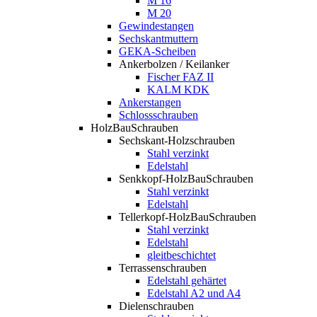
M 16
M 20
Gewindestangen
Sechskantmuttern
GEKA-Scheiben
Ankerbolzen / Keilanker
Fischer FAZ II
KALM KDK
Ankerstangen
Schlossschrauben
HolzBauSchrauben
Sechskant-Holzschrauben
Stahl verzinkt
Edelstahl
Senkkopf-HolzBauSchrauben
Stahl verzinkt
Edelstahl
Tellerkopf-HolzBauSchrauben
Stahl verzinkt
Edelstahl
gleitbeschichtet
Terrassenschrauben
Edelstahl gehärtet
Edelstahl A2 und A4
Dielenschrauben