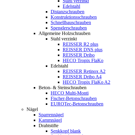
Stahl verzinkt
Edelstahl
Distanzschrauben
Konstruktionsschrauben
Schnellbauschrauben
Spenglerschrauben
Allgemeine Holzschrauben
Stahl verzinkt
REISSER R2 plus
REISSER DNS plus
REISSER Dribo
HECO Tropix FlaKo
Edelstahl
REISSER Retinox A2
REISSER Dribo A4
HECO Tropix FlaKo A2
Beton- & Steinschrauben
HECO Multi-Monti
Fischer-Betonschrauben
EUROTec-Betonschrauben
Nägel
Sparrennägel
Kammnägel
Drahtstifte
Senkkopf blank