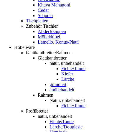
Khaya Mahagoni
Cedar
Sequoia
Tischplatten
Zubehör Tischler
Abdeckkappen
Möbeldübel
Lamello, Konus-Plattl
Hobelware
Glattkantbretter/Rahmen
Glattkantbretter
natur, unbehandelt
Fichte/Tanne
Kiefer
Lärche
grundiert
endbehandelt
Rahmen
Natur, unbehandelt
Fichte/Tanne
Profilbretter
natur, unbehandelt
Fichte/Tanne
Lärche/Douglasie