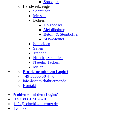
Sonstiges
Handwerkzeuge
Schrauben
Messen
Bohren
Holzbohrer
Metallbohrer
Beton- & Steinbohrer
SDS-Meißel
Schneiden
Sägen
Trennen
Hobeln, Schleifen
Nageln, Tackern
Maler
Probleme mit dem Login?
+49 38356 50 4 - 0
info@schmidt-thuermer.de
Kontakt
Probleme mit dem Login?
|
+49 38356 50 4 - 0
|
info@schmidt-thuermer.de
|
Kontakt