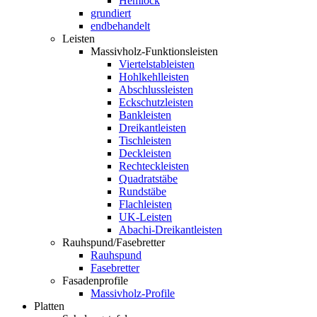
Hemlock
grundiert
endbehandelt
Leisten
Massivholz-Funktionsleisten
Viertelstableisten
Hohlkehlleisten
Abschlussleisten
Eckschutzleisten
Bankleisten
Dreikantleisten
Tischleisten
Deckleisten
Rechteckleisten
Quadratstäbe
Rundstäbe
Flachleisten
UK-Leisten
Abachi-Dreikantleisten
Rauhspund/Fasebretter
Rauhspund
Fasebretter
Fasadenprofile
Massivholz-Profile
Platten