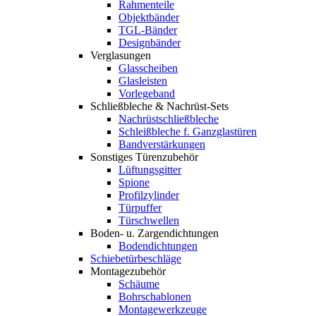
Rahmenteile
Objektbänder
TGL-Bänder
Designbänder
Verglasungen
Glasscheiben
Glasleisten
Vorlegeband
Schließbleche & Nachrüst-Sets
Nachrüstschließbleche
Schleißbleche f. Ganzglastüren
Bandverstärkungen
Sonstiges Türenzubehör
Lüftungsgitter
Spione
Profilzylinder
Türpuffer
Türschwellen
Boden- u. Zargendichtungen
Bodendichtungen
Schiebetürbeschläge
Montagezubehör
Schäume
Bohrschablonen
Montagewerkzeuge