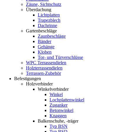
Zäune, Sichtschutz
Überdachung
Lichtplatten
Trapezblech
Dachrinne
Gartenbeschläge
Zaunbeschläge
Bänder
Gehänge
Kloben
Tor- und Türverschlüsse
WPC Terrassendielen
Holzterrassendielen
Terrassen-Zubehör
Befestigungen
Holzverbinder
Winkelverbinder
Winkel
Lochplattenwinkel
Zuganker
Betonwinkel
Knaggen
Balkenschuhe, -träger
Typ BSN
Typ BSD