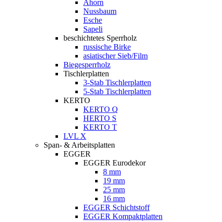
Ahorn
Nussbaum
Esche
Sapeli
beschichtetes Sperrholz
russische Birke
asiatischer Sieb/Film
Biegesperrholz
Tischlerplatten
3-Stab Tischlerplatten
5-Stab Tischlerplatten
KERTO
KERTO Q
HERTO S
KERTO T
LVL X
Span- & Arbeitsplatten
EGGER
EGGER Eurodekor
8 mm
19 mm
25 mm
16 mm
EGGER Schichtstoff
EGGER Kompaktplatten