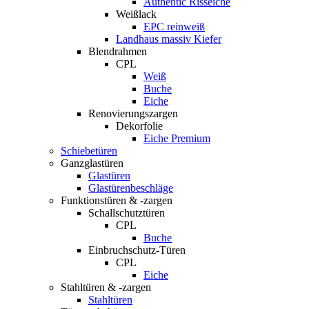
Authentic Risseiche
Weißlack
EPC reinweiß
Landhaus massiv Kiefer
Blendrahmen
CPL
Weiß
Buche
Eiche
Renovierungszargen
Dekorfolie
Eiche Premium
Schiebetüren
Ganzglastüren
Glastüren
Glastürenbeschläge
Funktionstüren & -zargen
Schallschutztüren
CPL
Buche
Einbruchschutz-Türen
CPL
Eiche
Stahltüren & -zargen
Stahltüren