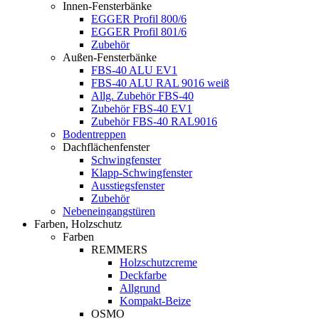
Innen-Fensterbänke
EGGER Profil 800/6
EGGER Profil 801/6
Zubehör
Außen-Fensterbänke
FBS-40 ALU EV1
FBS-40 ALU RAL 9016 weiß
Allg. Zubehör FBS-40
Zubehör FBS-40 EV1
Zubehör FBS-40 RAL9016
Bodentreppen
Dachflächenfenster
Schwingfenster
Klapp-Schwingfenster
Ausstiegsfenster
Zubehör
Nebeneingangstüren
Farben, Holzschutz
Farben
REMMERS
Holzschutzcreme
Deckfarbe
Allgrund
Kompakt-Beize
OSMO