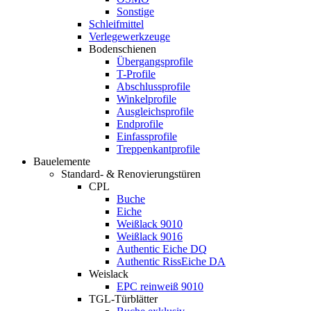
Sonstige
Schleifmittel
Verlegewerkzeuge
Bodenschienen
Übergangsprofile
T-Profile
Abschlussprofile
Winkelprofile
Ausgleichsprofile
Endprofile
Einfassprofile
Treppenkantprofile
Bauelemente
Standard- & Renovierungstüren
CPL
Buche
Eiche
Weißlack 9010
Weißlack 9016
Authentic Eiche DQ
Authentic RissEiche DA
Weislack
EPC reinweiß 9010
TGL-Türblätter