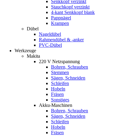
Senkkopf verzinkt
Stauchkopf verzinkt
4-kant Senkkopf blank
Pappnägel
Krampen
Dübel
Nageldübel
Rahmendübel & -anker
PVC-Dübel
Werkzeuge
Makita
220 V Netzspannung
Bohren, Schrauben
Stemmen
Sägen, Schneiden
Schleifen
Hobeln
Fräsen
Sonstiges
Akku-Maschinen
Bohren, Schrauben
Sägen, Schneiden
Schleifen
Hobeln
Fräsen