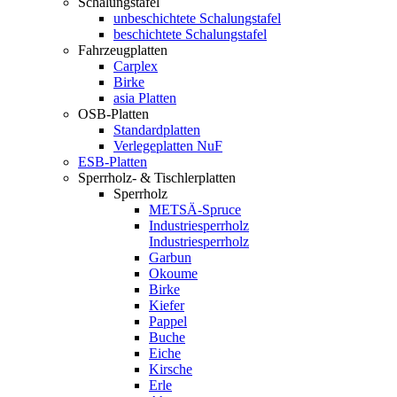
Schalungstafel
unbeschichtete Schalungstafel
beschichtete Schalungstafel
Fahrzeugplatten
Carplex
Birke
asia Platten
OSB-Platten
Standardplatten
Verlegeplatten NuF
ESB-Platten
Sperrholz- & Tischlerplatten
Sperrholz
METSÄ-Spruce
Industriesperrholz
Industriesperrholz
Garbun
Okoume
Birke
Kiefer
Pappel
Buche
Eiche
Kirsche
Erle