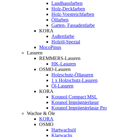
Landhausfarben
Holz-Deckfarben
Holz-Vorstreichfarben
Ölfarben
Garten- Fassadenfarbe
KORA
Außenfarbe
Holzöl-Spezial
MocoPinus
Lasuren
REMMERS-Lasuren
HK-Lasuren
OSMO-Lasuren
Holzschutz-Öllasuren
1 x Holzschutz-Lasuren
Öl-Lasuren
KORA
Koranol Compact MSL
Koranol Imprägnierlasur
Koranol Imprägnierlasur Pro
Wachse & Öle
KORA
OSMO
Hartwachsöl
Klarwachs