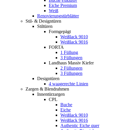
Buche exklusiv
Eiche Premium
Weiß
Renovierungstürblätter
Stil- & Designtüren
Stiltüren
Formgepägt
Weißlack 9010
Weißlack 9016
FORTA
1 Füllung
3 Füllungen
Landhaus Massiv Kiefer
2 Füllungen
3 Füllungen
Designtüren
4 waagerechte Linien
Zargen & Blendrahmen
Innentürzargen
CPL
Buche
Eiche
Weißlack 9010
Weißlack 9016
Authentic Eiche quer