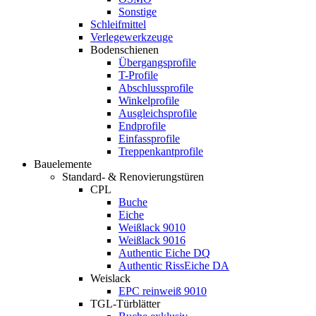
Sonstige
Schleifmittel
Verlegewerkzeuge
Bodenschienen
Übergangsprofile
T-Profile
Abschlussprofile
Winkelprofile
Ausgleichsprofile
Endprofile
Einfassprofile
Treppenkantprofile
Bauelemente
Standard- & Renovierungstüren
CPL
Buche
Eiche
Weißlack 9010
Weißlack 9016
Authentic Eiche DQ
Authentic RissEiche DA
Weislack
EPC reinweiß 9010
TGL-Türblätter