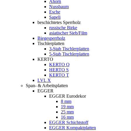
Ahorn
Nussbaum
Esche
Sapeli
beschichtetes Sperrholz
russische Birke
asiatischer Sieb/Film
Biegesperrholz
Tischlerplatten
3-Stab Tischlerplatten
5-Stab Tischlerplatten
KERTO
KERTO Q
HERTO S
KERTO T
LVL X
Span- & Arbeitsplatten
EGGER
EGGER Eurodekor
8 mm
19 mm
25 mm
16 mm
EGGER Schichtstoff
EGGER Kompaktplatten