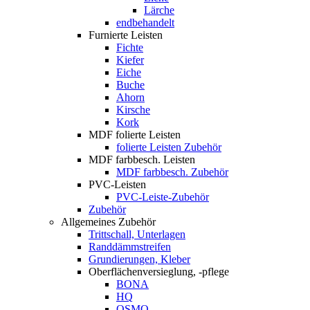
Lärche
endbehandelt
Furnierte Leisten
Fichte
Kiefer
Eiche
Buche
Ahorn
Kirsche
Kork
MDF folierte Leisten
folierte Leisten Zubehör
MDF farbbesch. Leisten
MDF farbbesch. Zubehör
PVC-Leisten
PVC-Leiste-Zubehör
Zubehör
Allgemeines Zubehör
Trittschall, Unterlagen
Randdämmstreifen
Grundierungen, Kleber
Oberflächenversieglung, -pflege
BONA
HQ
OSMO