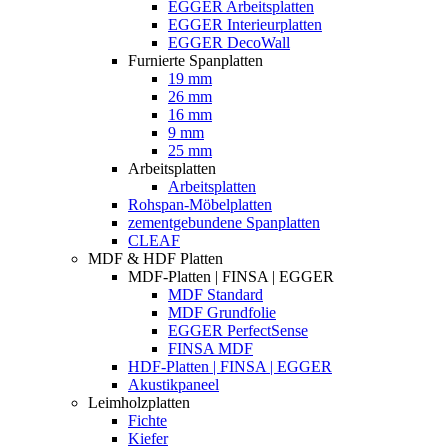
EGGER Arbeitsplatten
EGGER Interieurplatten
EGGER DecoWall
Furnierte Spanplatten
19 mm
26 mm
16 mm
9 mm
25 mm
Arbeitsplatten
Arbeitsplatten
Rohspan-Möbelplatten
zementgebundene Spanplatten
CLEAF
MDF & HDF Platten
MDF-Platten | FINSA | EGGER
MDF Standard
MDF Grundfolie
EGGER PerfectSense
FINSA MDF
HDF-Platten | FINSA | EGGER
Akustikpaneel
Leimholzplatten
Fichte
Kiefer