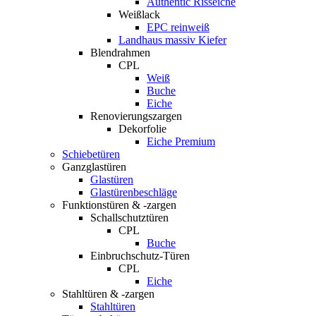
Authentic Risseiche
Weißlack
EPC reinweiß
Landhaus massiv Kiefer
Blendrahmen
CPL
Weiß
Buche
Eiche
Renovierungszargen
Dekorfolie
Eiche Premium
Schiebetüren
Ganzglastüren
Glastüren
Glastürenbeschläge
Funktionstüren & -zargen
Schallschutztüren
CPL
Buche
Einbruchschutz-Türen
CPL
Eiche
Stahltüren & -zargen
Stahltüren