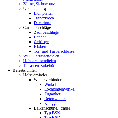
Zäune, Sichtschutz
Überdachung
Lichtplatten
Trapezblech
Dachrinne
Gartenbeschläge
Zaunbeschläge
Bänder
Gehänge
Kloben
Tor- und Türverschlüsse
WPC Terrassendielen
Holzterrassendielen
Terrassen-Zubehör
Befestigungen
Holzverbinder
Winkelverbinder
Winkel
Lochplattenwinkel
Zuganker
Betonwinkel
Knaggen
Balkenschuhe, -träger
Typ BSN
Typ BSD