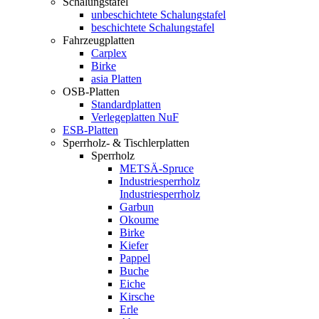
Schalungstafel
unbeschichtete Schalungstafel
beschichtete Schalungstafel
Fahrzeugplatten
Carplex
Birke
asia Platten
OSB-Platten
Standardplatten
Verlegeplatten NuF
ESB-Platten
Sperrholz- & Tischlerplatten
Sperrholz
METSÄ-Spruce
Industriesperrholz
Industriesperrholz
Garbun
Okoume
Birke
Kiefer
Pappel
Buche
Eiche
Kirsche
Erle