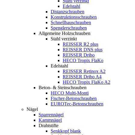
Stahl verzinkt
Edelstahl
Distanzschrauben
Konstruktionsschrauben
Schnellbauschrauben
Spenglerschrauben
Allgemeine Holzschrauben
Stahl verzinkt
REISSER R2 plus
REISSER DNS plus
REISSER Dribo
HECO Tropix FlaKo
Edelstahl
REISSER Retinox A2
REISSER Dribo A4
HECO Tropix FlaKo A2
Beton- & Steinschrauben
HECO Multi-Monti
Fischer-Betonschrauben
EUROTec-Betonschrauben
Nägel
Sparrennägel
Kammnägel
Drahtstifte
Senkkopf blank