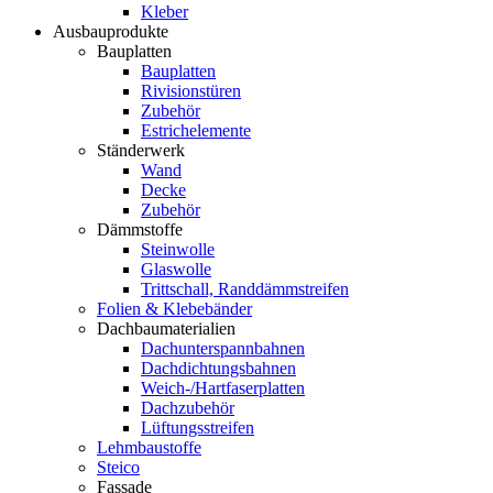
Kleber
Ausbauprodukte
Bauplatten
Bauplatten
Rivisionstüren
Zubehör
Estrichelemente
Ständerwerk
Wand
Decke
Zubehör
Dämmstoffe
Steinwolle
Glaswolle
Trittschall, Randdämmstreifen
Folien & Klebebänder
Dachbaumaterialien
Dachunterspannbahnen
Dachdichtungsbahnen
Weich-/Hartfaserplatten
Dachzubehör
Lüftungsstreifen
Lehmbaustoffe
Steico
Fassade