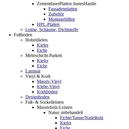
ZementfaserPlatten JamesHardie
Fassadenplatten
Zubehör
Montagehilfen
HPL-Platten
Leime, Schäume, Dichtstoffe
Fußboden
Hobeldielen
Kiefer
Eiche
Mehrschicht-Parkett
Kiefer
Eiche
Laminat
Vinyl & Kork
Massiv-Vinyl
Klebe-Vinyl
Korkböden
Designboden
Fuß- & Sockelleisten
Massivholz-Leisten
Natur, unbehandelt
Fichte/Tanne/Nadelholz
Kiefer
Eiche