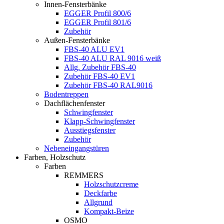
Innen-Fensterbänke
EGGER Profil 800/6
EGGER Profil 801/6
Zubehör
Außen-Fensterbänke
FBS-40 ALU EV1
FBS-40 ALU RAL 9016 weiß
Allg. Zubehör FBS-40
Zubehör FBS-40 EV1
Zubehör FBS-40 RAL9016
Bodentreppen
Dachflächenfenster
Schwingfenster
Klapp-Schwingfenster
Ausstiegsfenster
Zubehör
Nebeneingangstüren
Farben, Holzschutz
Farben
REMMERS
Holzschutzcreme
Deckfarbe
Allgrund
Kompakt-Beize
OSMO