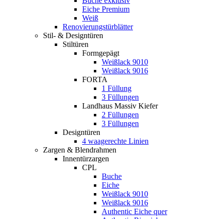
Buche exklusiv
Eiche Premium
Weiß
Renovierungstürblätter
Stil- & Designtüren
Stiltüren
Formgepägt
Weißlack 9010
Weißlack 9016
FORTA
1 Füllung
3 Füllungen
Landhaus Massiv Kiefer
2 Füllungen
3 Füllungen
Designtüren
4 waagerechte Linien
Zargen & Blendrahmen
Innentürzargen
CPL
Buche
Eiche
Weißlack 9010
Weißlack 9016
Authentic Eiche quer