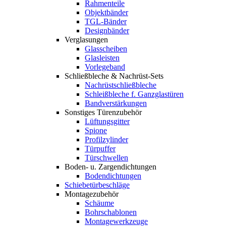
Rahmenteile
Objektbänder
TGL-Bänder
Designbänder
Verglasungen
Glasscheiben
Glasleisten
Vorlegeband
Schließbleche & Nachrüst-Sets
Nachrüstschließbleche
Schleißbleche f. Ganzglastüren
Bandverstärkungen
Sonstiges Türenzubehör
Lüftungsgitter
Spione
Profilzylinder
Türpuffer
Türschwellen
Boden- u. Zargendichtungen
Bodendichtungen
Schiebetürbeschläge
Montagezubehör
Schäume
Bohrschablonen
Montagewerkzeuge