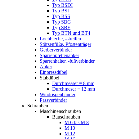
Typ BSDI
Typ BSI
Typ BSS
Typ SBG
Typ SBE
Typ BTN und BT4
Lochbleche, -streifen
Stützenfüße, Pfostenträger
Gerberverbinder
Sparrenpfettenanker
Sparrenhalter, -fußverbinder
Anker
Einpressdübel
Stabdübel
Durchmesser = 8 mm
Durchmeser = 12 mm
Windrispenbänder
Passverbinder
Schrauben
Maschinenschrauben
Bauschrauben
M 6 bis M 8
M 10
M 12