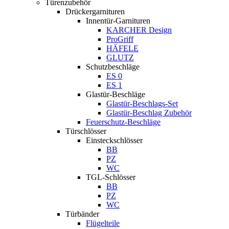
Türenzubehör
Drückergarnituren
Innentür-Garnituren
KARCHER Design
ProGriff
HÄFELE
GLUTZ
Schutzbeschläge
ES 0
ES 1
Glastür-Beschläge
Glastür-Beschlags-Set
Glastür-Beschlag Zubehör
Feuerschutz-Beschläge
Türschlösser
Einsteckschlösser
BB
PZ
WC
TGL-Schlösser
BB
PZ
WC
Türbänder
Flügelteile