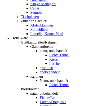
Khaya Mahagoni
Cedar
Sequoia
Tischplatten
Zubehör Tischler
Abdeckkappen
Möbeldübel
Lamello, Konus-Plattl
Hobelware
Glattkantbretter/Rahmen
Glattkantbretter
natur, unbehandelt
Fichte/Tanne
Kiefer
Lärche
grundiert
endbehandelt
Rahmen
Natur, unbehandelt
Fichte/Tanne
Profilbretter
natur, unbehandelt
Fichte/Tanne
Lärche/Douglasie