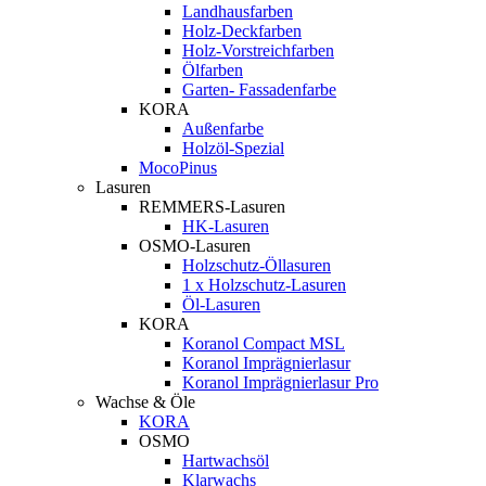
Landhausfarben
Holz-Deckfarben
Holz-Vorstreichfarben
Ölfarben
Garten- Fassadenfarbe
KORA
Außenfarbe
Holzöl-Spezial
MocoPinus
Lasuren
REMMERS-Lasuren
HK-Lasuren
OSMO-Lasuren
Holzschutz-Öllasuren
1 x Holzschutz-Lasuren
Öl-Lasuren
KORA
Koranol Compact MSL
Koranol Imprägnierlasur
Koranol Imprägnierlasur Pro
Wachse & Öle
KORA
OSMO
Hartwachsöl
Klarwachs