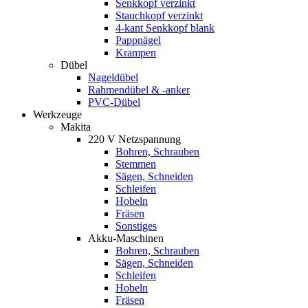
Senkkopf verzinkt
Stauchkopf verzinkt
4-kant Senkkopf blank
Pappnägel
Krampen
Dübel
Nageldübel
Rahmendübel & -anker
PVC-Dübel
Werkzeuge
Makita
220 V Netzspannung
Bohren, Schrauben
Stemmen
Sägen, Schneiden
Schleifen
Hobeln
Fräsen
Sonstiges
Akku-Maschinen
Bohren, Schrauben
Sägen, Schneiden
Schleifen
Hobeln
Fräsen