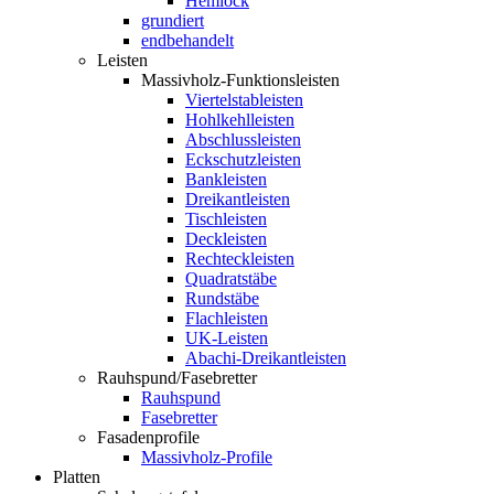
Hemlock
grundiert
endbehandelt
Leisten
Massivholz-Funktionsleisten
Viertelstableisten
Hohlkehlleisten
Abschlussleisten
Eckschutzleisten
Bankleisten
Dreikantleisten
Tischleisten
Deckleisten
Rechteckleisten
Quadratstäbe
Rundstäbe
Flachleisten
UK-Leisten
Abachi-Dreikantleisten
Rauhspund/Fasebretter
Rauhspund
Fasebretter
Fasadenprofile
Massivholz-Profile
Platten