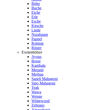
Birke
Buche
Eiche
Erle
Esche
Kirsche
Linde
Nussbaum
Pappel
Robinie
Rüster
Exotenhölzer
Ayous
Bosse
Kambala
Meranti
Merbau
Sapeli Mahagoni
Sipo Mahagoni
Teak
Wawa
Wenge
Whitewood
Zebrano
Amazakoue