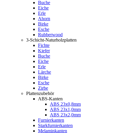
Buche
Eiche
Erle
Ahorn
Birke
Esche
Rubberwood
3-Schicht-Naturholzplatten
Fichte
Kiefer
Buche
Eiche
Erle
Lärche
Birke
Esche
Zirbe
Plattenzubehör
ABS-Kanten
ABS 23x0,8mm
ABS 23x1,0mm
ABS 23x2,0mm
Furnierkanten
Starkfurnierkanten
Melaminkanten