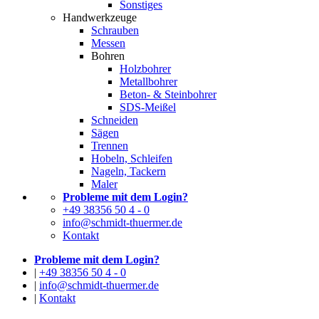
Sonstiges
Handwerkzeuge
Schrauben
Messen
Bohren
Holzbohrer
Metallbohrer
Beton- & Steinbohrer
SDS-Meißel
Schneiden
Sägen
Trennen
Hobeln, Schleifen
Nageln, Tackern
Maler
Probleme mit dem Login?
+49 38356 50 4 - 0
info@schmidt-thuermer.de
Kontakt
Probleme mit dem Login?
|
+49 38356 50 4 - 0
|
info@schmidt-thuermer.de
|
Kontakt