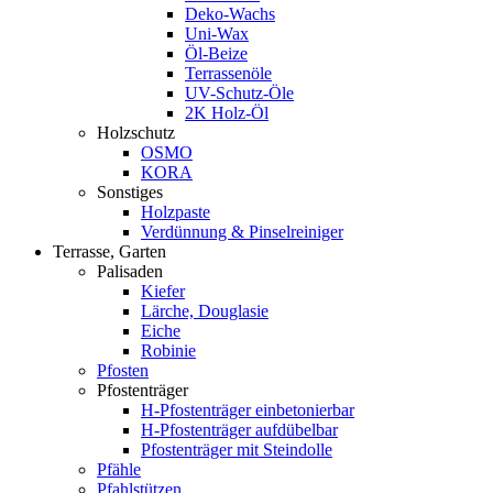
Deko-Wachs
Uni-Wax
Öl-Beize
Terrassenöle
UV-Schutz-Öle
2K Holz-Öl
Holzschutz
OSMO
KORA
Sonstiges
Holzpaste
Verdünnung & Pinselreiniger
Terrasse, Garten
Palisaden
Kiefer
Lärche, Douglasie
Eiche
Robinie
Pfosten
Pfostenträger
H-Pfostenträger einbetonierbar
H-Pfostenträger aufdübelbar
Pfostenträger mit Steindolle
Pfähle
Pfahlstützen