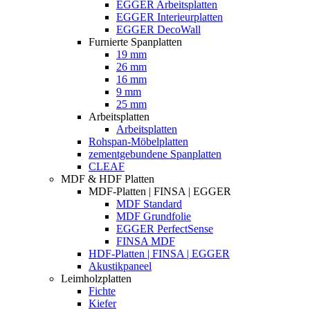
EGGER Arbeitsplatten
EGGER Interieurplatten
EGGER DecoWall
Furnierte Spanplatten
19 mm
26 mm
16 mm
9 mm
25 mm
Arbeitsplatten
Arbeitsplatten
Rohspan-Möbelplatten
zementgebundene Spanplatten
CLEAF
MDF & HDF Platten
MDF-Platten | FINSA | EGGER
MDF Standard
MDF Grundfolie
EGGER PerfectSense
FINSA MDF
HDF-Platten | FINSA | EGGER
Akustikpaneel
Leimholzplatten
Fichte
Kiefer