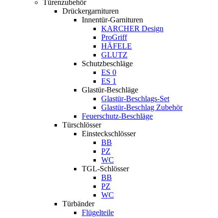
Türenzubehör
Drückergarnituren
Innentür-Garnituren
KARCHER Design
ProGriff
HÄFELE
GLUTZ
Schutzbeschläge
ES 0
ES 1
Glastür-Beschläge
Glastür-Beschlags-Set
Glastür-Beschlag Zubehör
Feuerschutz-Beschläge
Türschlösser
Einsteckschlösser
BB
PZ
WC
TGL-Schlösser
BB
PZ
WC
Türbänder
Flügelteile