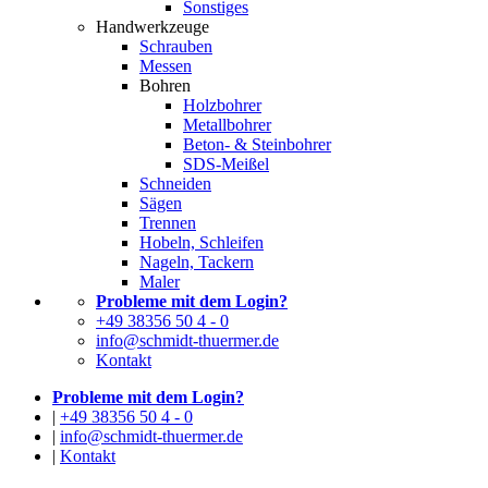
Sonstiges
Handwerkzeuge
Schrauben
Messen
Bohren
Holzbohrer
Metallbohrer
Beton- & Steinbohrer
SDS-Meißel
Schneiden
Sägen
Trennen
Hobeln, Schleifen
Nageln, Tackern
Maler
Probleme mit dem Login?
+49 38356 50 4 - 0
info@schmidt-thuermer.de
Kontakt
Probleme mit dem Login?
|
+49 38356 50 4 - 0
|
info@schmidt-thuermer.de
|
Kontakt