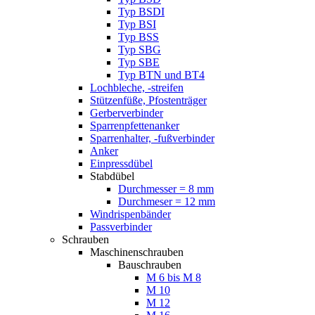
Typ BSDI
Typ BSI
Typ BSS
Typ SBG
Typ SBE
Typ BTN und BT4
Lochbleche, -streifen
Stützenfüße, Pfostenträger
Gerberverbinder
Sparrenpfettenanker
Sparrenhalter, -fußverbinder
Anker
Einpressdübel
Stabdübel
Durchmesser = 8 mm
Durchmeser = 12 mm
Windrispenbänder
Passverbinder
Schrauben
Maschinenschrauben
Bauschrauben
M 6 bis M 8
M 10
M 12