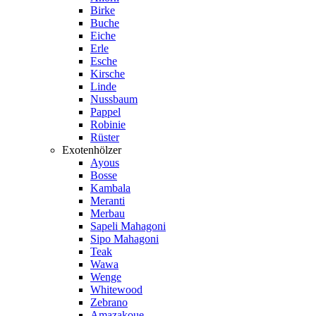
Birke
Buche
Eiche
Erle
Esche
Kirsche
Linde
Nussbaum
Pappel
Robinie
Rüster
Exotenhölzer
Ayous
Bosse
Kambala
Meranti
Merbau
Sapeli Mahagoni
Sipo Mahagoni
Teak
Wawa
Wenge
Whitewood
Zebrano
Amazakoue