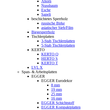
Ahorn
Nussbaum
Esche
Sapeli
beschichtetes Sperrholz
russische Birke
asiatischer Sieb/Film
Biegesperrholz
Tischlerplatten
3-Stab Tischlerplatten
5-Stab Tischlerplatten
KERTO
KERTO Q
HERTO S
KERTO T
LVL X
Span- & Arbeitsplatten
EGGER
EGGER Eurodekor
8 mm
19 mm
25 mm
16 mm
EGGER Schichtstoff
EGGER Kompaktplatten