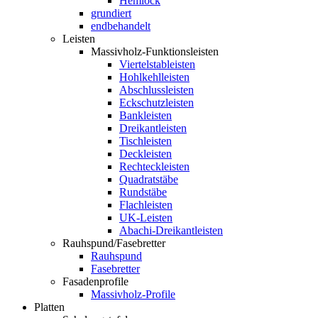
Hemlock
grundiert
endbehandelt
Leisten
Massivholz-Funktionsleisten
Viertelstableisten
Hohlkehlleisten
Abschlussleisten
Eckschutzleisten
Bankleisten
Dreikantleisten
Tischleisten
Deckleisten
Rechteckleisten
Quadratstäbe
Rundstäbe
Flachleisten
UK-Leisten
Abachi-Dreikantleisten
Rauhspund/Fasebretter
Rauhspund
Fasebretter
Fasadenprofile
Massivholz-Profile
Platten