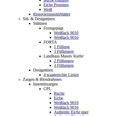
Buche exklusiv
Eiche Premium
Weiß
Renovierungstürblätter
Stil- & Designtüren
Stiltüren
Formgepägt
Weißlack 9010
Weißlack 9016
FORTA
1 Füllung
3 Füllungen
Landhaus Massiv Kiefer
2 Füllungen
3 Füllungen
Designtüren
4 waagerechte Linien
Zargen & Blendrahmen
Innentürzargen
CPL
Buche
Eiche
Weißlack 9010
Weißlack 9016
Authentic Eiche quer