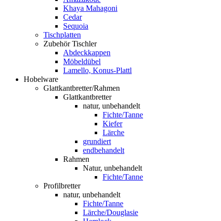
Khaya Mahagoni
Cedar
Sequoia
Tischplatten
Zubehör Tischler
Abdeckkappen
Möbeldübel
Lamello, Konus-Plattl
Hobelware
Glattkantbretter/Rahmen
Glattkantbretter
natur, unbehandelt
Fichte/Tanne
Kiefer
Lärche
grundiert
endbehandelt
Rahmen
Natur, unbehandelt
Fichte/Tanne
Profilbretter
natur, unbehandelt
Fichte/Tanne
Lärche/Douglasie