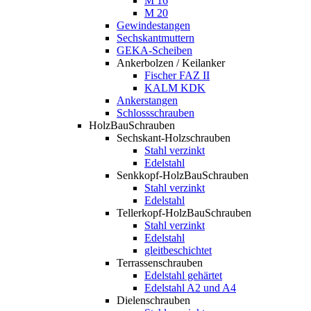
M 16
M 20
Gewindestangen
Sechskantmuttern
GEKA-Scheiben
Ankerbolzen / Keilanker
Fischer FAZ II
KALM KDK
Ankerstangen
Schlossschrauben
HolzBauSchrauben
Sechskant-Holzschrauben
Stahl verzinkt
Edelstahl
Senkkopf-HolzBauSchrauben
Stahl verzinkt
Edelstahl
Tellerkopf-HolzBauSchrauben
Stahl verzinkt
Edelstahl
gleitbeschichtet
Terrassenschrauben
Edelstahl gehärtet
Edelstahl A2 und A4
Dielenschrauben