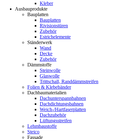
Kleber
Ausbauprodukte
Bauplatten
Bauplatten
Rivisionstüren
Zubehör
Estrichelemente
Ständerwerk
Wand
Decke
Zubehör
Dämmstoffe
Steinwolle
Glaswolle
Trittschall, Randdämmstreifen
Folien & Klebebänder
Dachbaumaterialien
Dachunterspannbahnen
Dachdichtungsbahnen
Weich-/Hartfaserplatten
Dachzubehör
Lüftungsstreifen
Lehmbaustoffe
Steico
Fassade