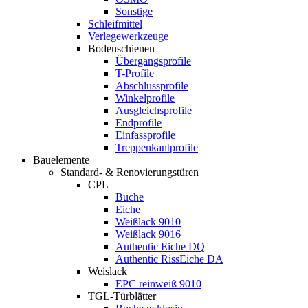
Sonstige
Schleifmittel
Verlegewerkzeuge
Bodenschienen
Übergangsprofile
T-Profile
Abschlussprofile
Winkelprofile
Ausgleichsprofile
Endprofile
Einfassprofile
Treppenkantprofile
Bauelemente
Standard- & Renovierungstüren
CPL
Buche
Eiche
Weißlack 9010
Weißlack 9016
Authentic Eiche DQ
Authentic RissEiche DA
Weislack
EPC reinweiß 9010
TGL-Türblätter