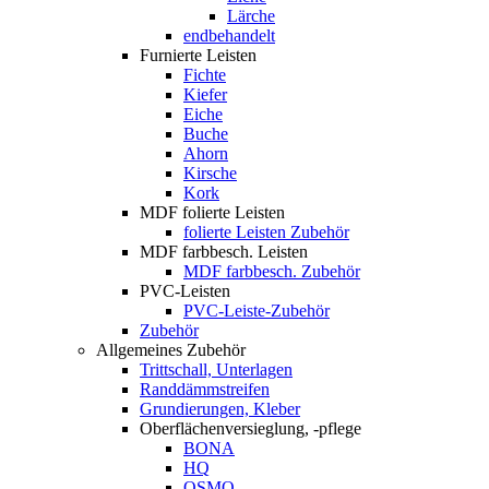
Lärche
endbehandelt
Furnierte Leisten
Fichte
Kiefer
Eiche
Buche
Ahorn
Kirsche
Kork
MDF folierte Leisten
folierte Leisten Zubehör
MDF farbbesch. Leisten
MDF farbbesch. Zubehör
PVC-Leisten
PVC-Leiste-Zubehör
Zubehör
Allgemeines Zubehör
Trittschall, Unterlagen
Randdämmstreifen
Grundierungen, Kleber
Oberflächenversieglung, -pflege
BONA
HQ
OSMO