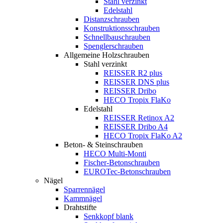
Stahl verzinkt
Edelstahl
Distanzschrauben
Konstruktionsschrauben
Schnellbauschrauben
Spenglerschrauben
Allgemeine Holzschrauben
Stahl verzinkt
REISSER R2 plus
REISSER DNS plus
REISSER Dribo
HECO Tropix FlaKo
Edelstahl
REISSER Retinox A2
REISSER Dribo A4
HECO Tropix FlaKo A2
Beton- & Steinschrauben
HECO Multi-Monti
Fischer-Betonschrauben
EUROTec-Betonschrauben
Nägel
Sparrennägel
Kammnägel
Drahtstifte
Senkkopf blank