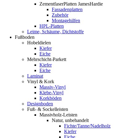
ZementfaserPlatten JamesHardie
Fassadenplatten
Zubehör
Montagehilfen
HPL-Platten
Leime, Schäume, Dichtstoffe
Fußboden
Hobeldielen
Kiefer
Eiche
Mehrschicht-Parkett
Kiefer
Eiche
Laminat
Vinyl & Kork
Massiv-Vinyl
Klebe-Vinyl
Korkböden
Designboden
Fuß- & Sockelleisten
Massivholz-Leisten
Natur, unbehandelt
Fichte/Tanne/Nadelholz
Kiefer
Eiche