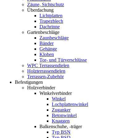
Zäune, Sichtschutz
Überdachung
Lichtplatten
Trapezblech
Dachrinne
Gartenbeschläge
Zaunbeschläge
Bänder
Gehänge
Kloben
Tor- und Türverschlüsse
WPC Terrassendielen
Holzterrassendielen
Terrassen-Zubehör
Befestigungen
Holzverbinder
Winkelverbinder
Winkel
Lochplattenwinkel
Zuganker
Betonwinkel
Knaggen
Balkenschuhe, -träger
Typ BSN
Typ BSD