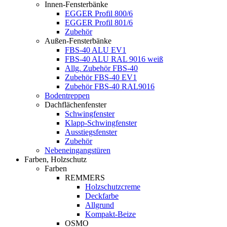
Innen-Fensterbänke
EGGER Profil 800/6
EGGER Profil 801/6
Zubehör
Außen-Fensterbänke
FBS-40 ALU EV1
FBS-40 ALU RAL 9016 weiß
Allg. Zubehör FBS-40
Zubehör FBS-40 EV1
Zubehör FBS-40 RAL9016
Bodentreppen
Dachflächenfenster
Schwingfenster
Klapp-Schwingfenster
Ausstiegsfenster
Zubehör
Nebeneingangstüren
Farben, Holzschutz
Farben
REMMERS
Holzschutzcreme
Deckfarbe
Allgrund
Kompakt-Beize
OSMO