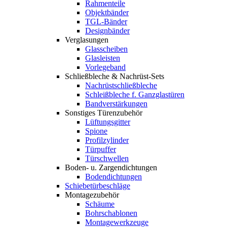
Rahmenteile
Objektbänder
TGL-Bänder
Designbänder
Verglasungen
Glasscheiben
Glasleisten
Vorlegeband
Schließbleche & Nachrüst-Sets
Nachrüstschließbleche
Schleißbleche f. Ganzglastüren
Bandverstärkungen
Sonstiges Türenzubehör
Lüftungsgitter
Spione
Profilzylinder
Türpuffer
Türschwellen
Boden- u. Zargendichtungen
Bodendichtungen
Schiebetürbeschläge
Montagezubehör
Schäume
Bohrschablonen
Montagewerkzeuge