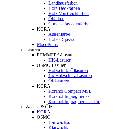
Landhausfarben
Holz-Deckfarben
Holz-Vorstreichfarben
Ölfarben
Garten- Fassadenfarbe
KORA
Außenfarbe
Holzöl-Spezial
MocoPinus
Lasuren
REMMERS-Lasuren
HK-Lasuren
OSMO-Lasuren
Holzschutz-Öllasuren
1 x Holzschutz-Lasuren
Öl-Lasuren
KORA
Koranol Compact MSL
Koranol Imprägnierlasur
Koranol Imprägnierlasur Pro
Wachse & Öle
KORA
OSMO
Hartwachsöl
Klarwachs