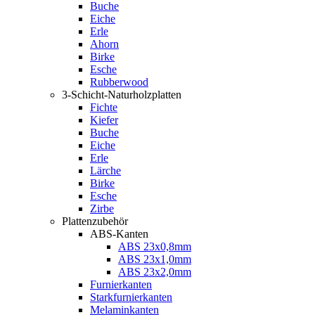
Buche
Eiche
Erle
Ahorn
Birke
Esche
Rubberwood
3-Schicht-Naturholzplatten
Fichte
Kiefer
Buche
Eiche
Erle
Lärche
Birke
Esche
Zirbe
Plattenzubehör
ABS-Kanten
ABS 23x0,8mm
ABS 23x1,0mm
ABS 23x2,0mm
Furnierkanten
Starkfurnierkanten
Melaminkanten