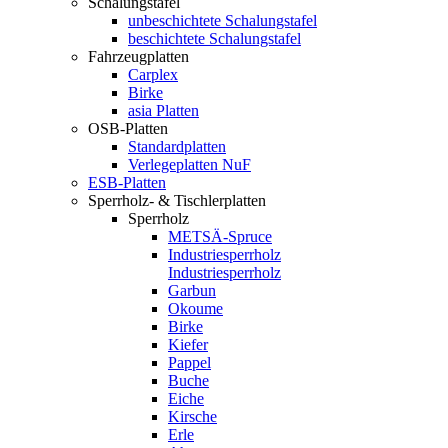
Schalungstafel
unbeschichtete Schalungstafel
beschichtete Schalungstafel
Fahrzeugplatten
Carplex
Birke
asia Platten
OSB-Platten
Standardplatten
Verlegeplatten NuF
ESB-Platten
Sperrholz- & Tischlerplatten
Sperrholz
METSÄ-Spruce
Industriesperrholz
Industriesperrholz
Garbun
Okoume
Birke
Kiefer
Pappel
Buche
Eiche
Kirsche
Erle