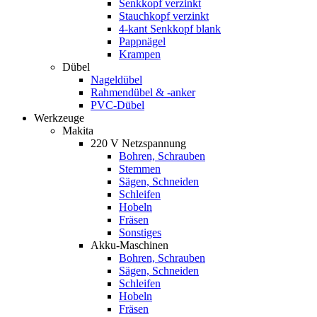
Senkkopf verzinkt
Stauchkopf verzinkt
4-kant Senkkopf blank
Pappnägel
Krampen
Dübel
Nageldübel
Rahmendübel & -anker
PVC-Dübel
Werkzeuge
Makita
220 V Netzspannung
Bohren, Schrauben
Stemmen
Sägen, Schneiden
Schleifen
Hobeln
Fräsen
Sonstiges
Akku-Maschinen
Bohren, Schrauben
Sägen, Schneiden
Schleifen
Hobeln
Fräsen