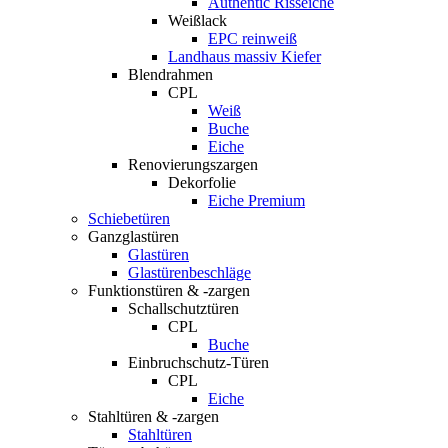
Authentic Risseiche
Weißlack
EPC reinweiß
Landhaus massiv Kiefer
Blendrahmen
CPL
Weiß
Buche
Eiche
Renovierungszargen
Dekorfolie
Eiche Premium
Schiebetüren
Ganzglastüren
Glastüren
Glastürenbeschläge
Funktionstüren & -zargen
Schallschutztüren
CPL
Buche
Einbruchschutz-Türen
CPL
Eiche
Stahltüren & -zargen
Stahltüren