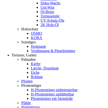
Deko-Wachs
Uni-Wax
Öl-Beize
Terrassenöle
UV-Schutz-Öle
2K Holz-Öl
Holzschutz
OSMO
KORA
Sonstiges
Holzpaste
Verdünnung & Pinselreiniger
Terrasse, Garten
Palisaden
Kiefer
Lärche, Douglasie
Eiche
Robinie
Pfosten
Pfostenträger
H-Pfostenträger einbetonierbar
H-Pfostenträger aufdübelbar
Pfostenträger mit Steindolle
Pfähle
Pfahlstützen