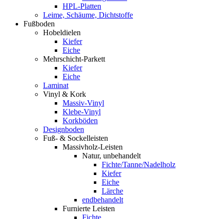
HPL-Platten
Leime, Schäume, Dichtstoffe
Fußboden
Hobeldielen
Kiefer
Eiche
Mehrschicht-Parkett
Kiefer
Eiche
Laminat
Vinyl & Kork
Massiv-Vinyl
Klebe-Vinyl
Korkböden
Designboden
Fuß- & Sockelleisten
Massivholz-Leisten
Natur, unbehandelt
Fichte/Tanne/Nadelholz
Kiefer
Eiche
Lärche
endbehandelt
Furnierte Leisten
Fichte