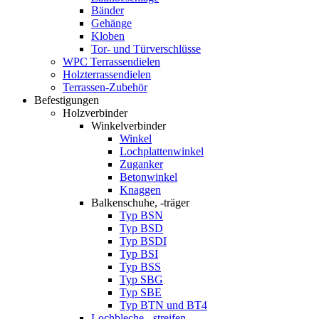
Bänder
Gehänge
Kloben
Tor- und Türverschlüsse
WPC Terrassendielen
Holzterrassendielen
Terrassen-Zubehör
Befestigungen
Holzverbinder
Winkelverbinder
Winkel
Lochplattenwinkel
Zuganker
Betonwinkel
Knaggen
Balkenschuhe, -träger
Typ BSN
Typ BSD
Typ BSDI
Typ BSI
Typ BSS
Typ SBG
Typ SBE
Typ BTN und BT4
Lochbleche, -streifen