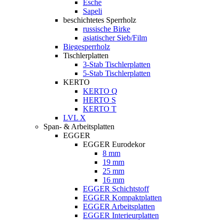
Esche
Sapeli
beschichtetes Sperrholz
russische Birke
asiatischer Sieb/Film
Biegesperrholz
Tischlerplatten
3-Stab Tischlerplatten
5-Stab Tischlerplatten
KERTO
KERTO Q
HERTO S
KERTO T
LVL X
Span- & Arbeitsplatten
EGGER
EGGER Eurodekor
8 mm
19 mm
25 mm
16 mm
EGGER Schichtstoff
EGGER Kompaktplatten
EGGER Arbeitsplatten
EGGER Interieurplatten