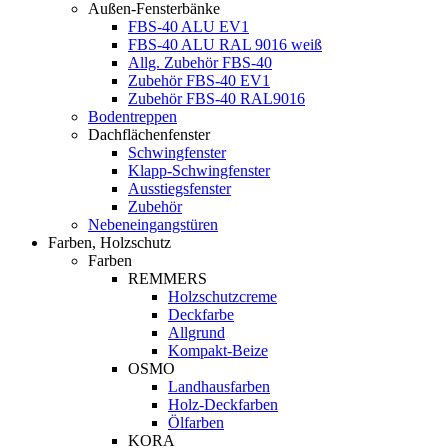
Außen-Fensterbänke
FBS-40 ALU EV1
FBS-40 ALU RAL 9016 weiß
Allg. Zubehör FBS-40
Zubehör FBS-40 EV1
Zubehör FBS-40 RAL9016
Bodentreppen
Dachflächenfenster
Schwingfenster
Klapp-Schwingfenster
Ausstiegsfenster
Zubehör
Nebeneingangstüren
Farben, Holzschutz
Farben
REMMERS
Holzschutzcreme
Deckfarbe
Allgrund
Kompakt-Beize
OSMO
Landhausfarben
Holz-Deckfarben
Ölfarben
KORA