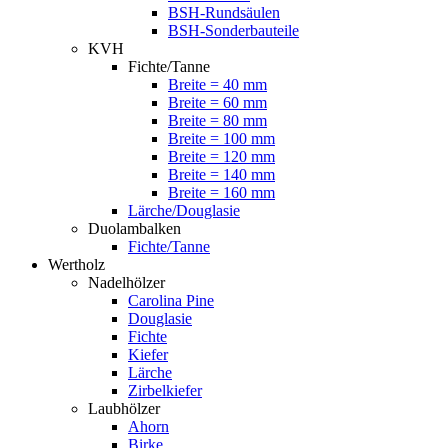
BSH-Rundsäulen
BSH-Sonderbauteile
KVH
Fichte/Tanne
Breite = 40 mm
Breite = 60 mm
Breite = 80 mm
Breite = 100 mm
Breite = 120 mm
Breite = 140 mm
Breite = 160 mm
Lärche/Douglasie
Duolambalken
Fichte/Tanne
Wertholz
Nadelhölzer
Carolina Pine
Douglasie
Fichte
Kiefer
Lärche
Zirbelkiefer
Laubhölzer
Ahorn
Birke