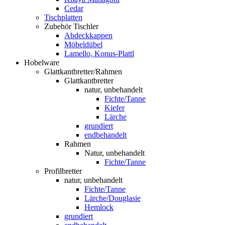
Cedar
Tischplatten
Zubehör Tischler
Abdeckkappen
Möbeldübel
Lamello, Konus-Plattl
Hobelware
Glattkantbretter/Rahmen
Glattkantbretter
natur, unbehandelt
Fichte/Tanne
Kiefer
Lärche
grundiert
endbehandelt
Rahmen
Natur, unbehandelt
Fichte/Tanne
Profilbretter
natur, unbehandelt
Fichte/Tanne
Lärche/Douglasie
Hemlock
grundiert