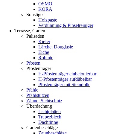
OSMO
KORA
Sonstiges
Holzpaste
Verdünnung & Pinselreiniger
Terrasse, Garten
Palisaden
Kiefer
Lärche, Douglasie
Eiche
Robinie
Pfosten
Pfostenträger
H-Pfostenträger einbetonierbar
H-Pfostenträger aufdübelbar
Pfostenträger mit Steindolle
Pfähle
Pfahlstützen
Zäune, Sichtschutz
Überdachung
Lichtplatten
Trapezblech
Dachrinne
Gartenbeschläge
Zaunbeschläge