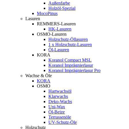
Außenfarbe
Holzöl-Spezial
MocoPinus
Lasuren
REMMERS-Lasuren
HK-Lasuren
OSMO-Lasuren
Holzschutz-Öllasuren
1 x Holzschutz-Lasuren
Öl-Lasuren
KORA
Koranol Compact MSL
Koranol Imprägnierlasur
Koranol Imprägnierlasur Pro
Wachse & Öle
KORA
OSMO
Hartwachsöl
Klarwachs
Deko-Wachs
Uni-Wax
Öl-Beize
Terrassenöle
UV-Schutz-Öle
Holzschutz