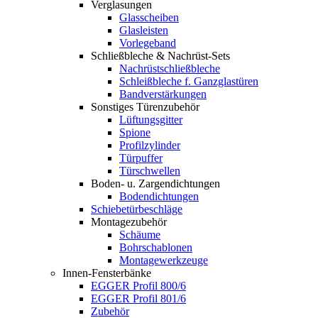
Verglasungen
Glasscheiben
Glasleisten
Vorlegeband
Schließbleche & Nachrüst-Sets
Nachrüstschließbleche
Schleißbleche f. Ganzglastüren
Bandverstärkungen
Sonstiges Türenzubehör
Lüftungsgitter
Spione
Profilzylinder
Türpuffer
Türschwellen
Boden- u. Zargendichtungen
Bodendichtungen
Schiebetürbeschläge
Montagezubehör
Schäume
Bohrschablonen
Montagewerkzeuge
Innen-Fensterbänke
EGGER Profil 800/6
EGGER Profil 801/6
Zubehör