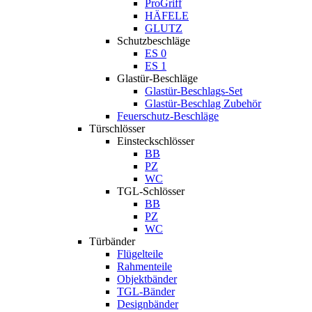
ProGriff
HÄFELE
GLUTZ
Schutzbeschläge
ES 0
ES 1
Glastür-Beschläge
Glastür-Beschlags-Set
Glastür-Beschlag Zubehör
Feuerschutz-Beschläge
Türschlösser
Einsteckschlösser
BB
PZ
WC
TGL-Schlösser
BB
PZ
WC
Türbänder
Flügelteile
Rahmenteile
Objektbänder
TGL-Bänder
Designbänder