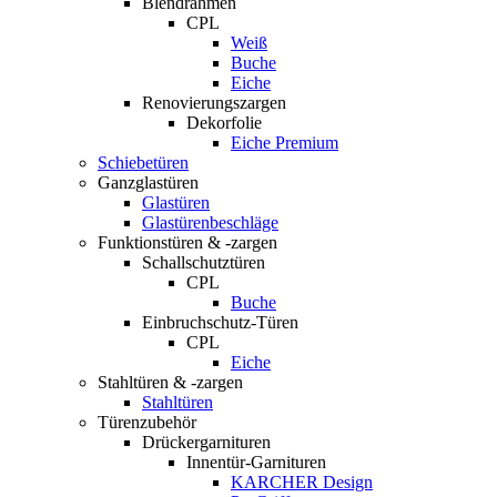
Blendrahmen
CPL
Weiß
Buche
Eiche
Renovierungszargen
Dekorfolie
Eiche Premium
Schiebetüren
Ganzglastüren
Glastüren
Glastürenbeschläge
Funktionstüren & -zargen
Schallschutztüren
CPL
Buche
Einbruchschutz-Türen
CPL
Eiche
Stahltüren & -zargen
Stahltüren
Türenzubehör
Drückergarnituren
Innentür-Garnituren
KARCHER Design