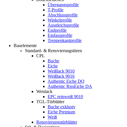
Übergangsprofile
T-Profile
Abschlussprofile
Winkelprofile
Ausgleichsprofile
Endprofile
Einfassprofile
Treppenkantprofile
Bauelemente
Standard- & Renovierungstüren
CPL
Buche
Eiche
Weißlack 9010
Weißlack 9016
Authentic Eiche DQ
Authentic RissEiche DA
Weislack
EPC reinweiß 9010
TGL-Türblätter
Buche exklusiv
Eiche Premium
Weiß
Renovierungstürblätter