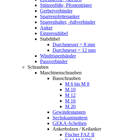
Stützenfüße, Pfostenträger
Gerberverbinder
Sparrenpfettenanker
Sparrenhalter, -fußverbinder
Anker
Einpressdübel
Stabdübel
Durchmesser = 8 mm
Durchmeser = 12 mm
Windrispenbänder
Passverbinder
Schrauben
Maschinenschrauben
Bauschrauben
M 6 bis M 8
M 10
M 12
M 16
M 20
Gewindestangen
Sechskantmuttern
GEKA-Scheiben
Ankerbolzen / Keilanker
Fischer FAZ II