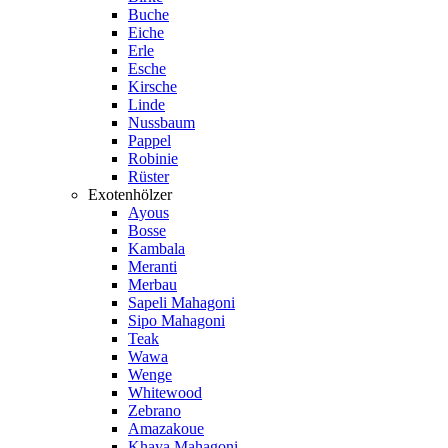
Buche
Eiche
Erle
Esche
Kirsche
Linde
Nussbaum
Pappel
Robinie
Rüster
Exotenhölzer
Ayous
Bosse
Kambala
Meranti
Merbau
Sapeli Mahagoni
Sipo Mahagoni
Teak
Wawa
Wenge
Whitewood
Zebrano
Amazakoue
Khaya Mahagoni