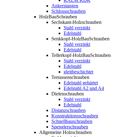
KALM KDK
Ankerstangen
Schlossschrauben
HolzBauSchrauben
Sechskant-Holzschrauben
Stahl verzinkt
Edelstahl
Senkkopf-HolzBauSchrauben
Stahl verzinkt
Edelstahl
Tellerkopf-HolzBauSchrauben
Stahl verzinkt
Edelstahl
gleitbeschichtet
Terrassenschrauben
Edelstahl gehärtet
Edelstahl A2 und A4
Dielenschrauben
Stahl verzinkt
Edelstahl
Distanzschrauben
Konstruktionsschrauben
Schnellbauschrauben
Spenglerschrauben
Allgemeine Holzschrauben