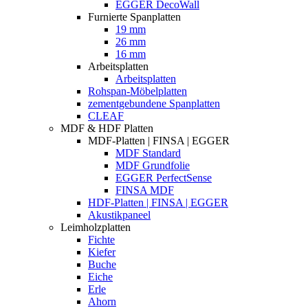
EGGER DecoWall
Furnierte Spanplatten
19 mm
26 mm
16 mm
Arbeitsplatten
Arbeitsplatten
Rohspan-Möbelplatten
zementgebundene Spanplatten
CLEAF
MDF & HDF Platten
MDF-Platten | FINSA | EGGER
MDF Standard
MDF Grundfolie
EGGER PerfectSense
FINSA MDF
HDF-Platten | FINSA | EGGER
Akustikpaneel
Leimholzplatten
Fichte
Kiefer
Buche
Eiche
Erle
Ahorn