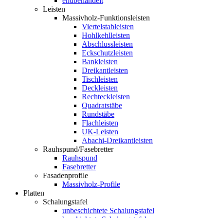
endbehandelt
Leisten
Massivholz-Funktionsleisten
Viertelstableisten
Hohlkehlleisten
Abschlussleisten
Eckschutzleisten
Bankleisten
Dreikantleisten
Tischleisten
Deckleisten
Rechteckleisten
Quadratstäbe
Rundstäbe
Flachleisten
UK-Leisten
Abachi-Dreikantleisten
Rauhspund/Fasebretter
Rauhspund
Fasebretter
Fasadenprofile
Massivholz-Profile
Platten
Schalungstafel
unbeschichtete Schalungstafel