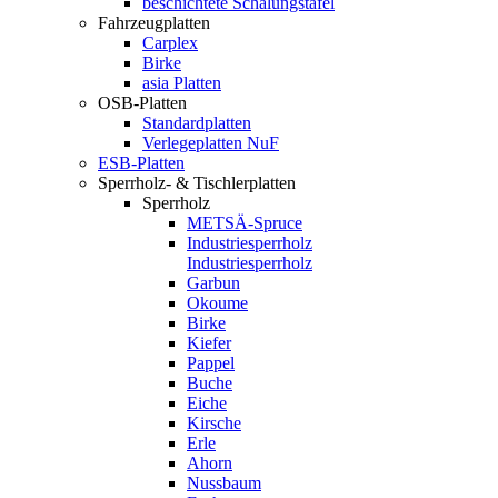
beschichtete Schalungstafel
Fahrzeugplatten
Carplex
Birke
asia Platten
OSB-Platten
Standardplatten
Verlegeplatten NuF
ESB-Platten
Sperrholz- & Tischlerplatten
Sperrholz
METSÄ-Spruce
Industriesperrholz
Industriesperrholz
Garbun
Okoume
Birke
Kiefer
Pappel
Buche
Eiche
Kirsche
Erle
Ahorn
Nussbaum