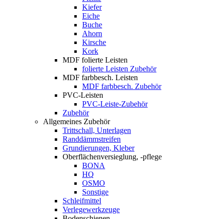
Kiefer
Eiche
Buche
Ahorn
Kirsche
Kork
MDF folierte Leisten
folierte Leisten Zubehör
MDF farbbesch. Leisten
MDF farbbesch. Zubehör
PVC-Leisten
PVC-Leiste-Zubehör
Zubehör
Allgemeines Zubehör
Trittschall, Unterlagen
Randdämmstreifen
Grundierungen, Kleber
Oberflächenversieglung, -pflege
BONA
HQ
OSMO
Sonstige
Schleifmittel
Verlegewerkzeuge
Bodenschienen