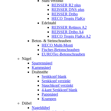
Stahl verzinkt
REISSER R2 plus
REISSER DNS plus
REISSER Dribo
HECO Tropix FlaKo
Edelstahl
REISSER Retinox A2
REISSER Dribo A4
HECO Tropix FlaKo A2
Beton- & Steinschrauben
HECO Multi-Monti
Fischer-Betonschrauben
EUROTec-Betonschrauben
Nägel
Sparrennägel
Kammnägel
Drahtstifte
Senkkopf blank
Senkkopf verzinkt
Stauchkopf verzinkt
4-kant Senkkopf blank
Pappnägel
Krampen
Dübel
Nageldübel