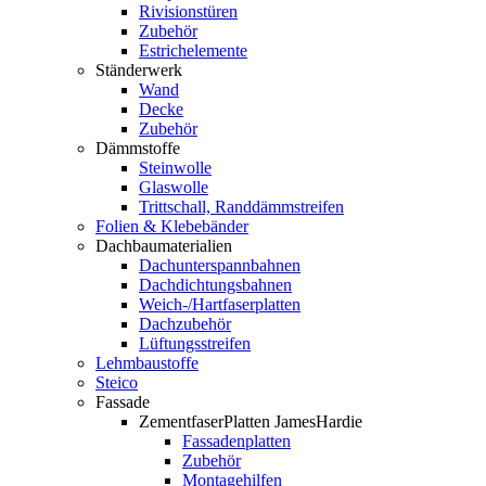
Rivisionstüren
Zubehör
Estrichelemente
Ständerwerk
Wand
Decke
Zubehör
Dämmstoffe
Steinwolle
Glaswolle
Trittschall, Randdämmstreifen
Folien & Klebebänder
Dachbaumaterialien
Dachunterspannbahnen
Dachdichtungsbahnen
Weich-/Hartfaserplatten
Dachzubehör
Lüftungsstreifen
Lehmbaustoffe
Steico
Fassade
ZementfaserPlatten JamesHardie
Fassadenplatten
Zubehör
Montagehilfen