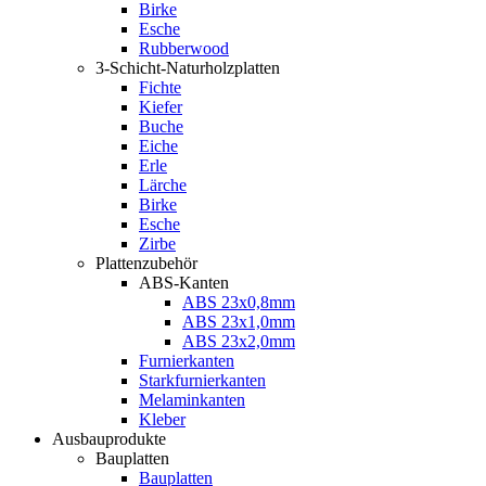
Birke
Esche
Rubberwood
3-Schicht-Naturholzplatten
Fichte
Kiefer
Buche
Eiche
Erle
Lärche
Birke
Esche
Zirbe
Plattenzubehör
ABS-Kanten
ABS 23x0,8mm
ABS 23x1,0mm
ABS 23x2,0mm
Furnierkanten
Starkfurnierkanten
Melaminkanten
Kleber
Ausbauprodukte
Bauplatten
Bauplatten