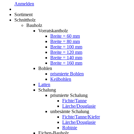
Anmelden
Sortiment
Schnittholz
Bauholz
Vorratskantholz
Breite = 60 mm
Breite = 80 mm
Breite = 100 mm
Breite = 120 mm
Breite = 140 mm
Breite = 160 mm
Bohlen
prismierte Bohlen
Keilbohlen
Latten
Schalung
prismierte Schalung
Fichte/Tanne
Lärche/Douglasie
unbesämte Schalung
Fichte/Tanne/Kiefer
Lärche/Douglasie
Robinie
Eichen-Bauholz