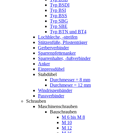
Typ BSDI
Typ BSI
Typ BSS
Typ SBG
Typ SBE
Typ BTN und BT4
Lochbleche, -streifen
Stützenfüße, Pfostenträger
Gerberverbinder
Sparrenpfettenanker
Sparrenhalter, -fußverbinder
Anker
Einpressdübel
Stabdübel
Durchmesser = 8 mm
Durchmeser = 12 mm
Windrispenbänder
Passverbinder
Schrauben
Maschinenschrauben
Bauschrauben
M 6 bis M 8
M 10
M 12