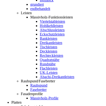
Hemlock
grundiert
endbehandelt
Leisten
Massivholz-Funktionsleisten
Viertelstableisten
Hohlkehlleisten
Abschlussleisten
Eckschutzleisten
Bankleisten
Dreikantleisten
Tischleisten
Deckleisten
Rechteckleisten
Quadratstäbe
Rundstäbe
Flachleisten
UK-Leisten
Abachi-Dreikantleisten
Rauhspund/Fasebretter
Rauhspund
Fasebretter
Fasadenprofile
Massivholz-Profile
Platten