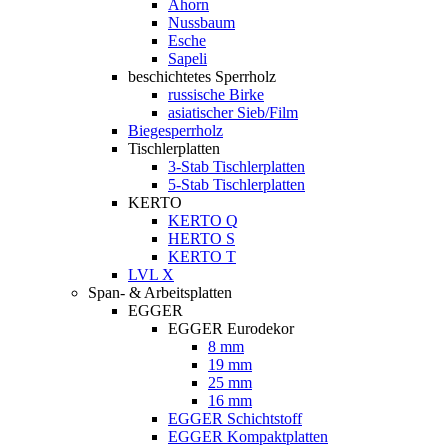
Ahorn
Nussbaum
Esche
Sapeli
beschichtetes Sperrholz
russische Birke
asiatischer Sieb/Film
Biegesperrholz
Tischlerplatten
3-Stab Tischlerplatten
5-Stab Tischlerplatten
KERTO
KERTO Q
HERTO S
KERTO T
LVL X
Span- & Arbeitsplatten
EGGER
EGGER Eurodekor
8 mm
19 mm
25 mm
16 mm
EGGER Schichtstoff
EGGER Kompaktplatten