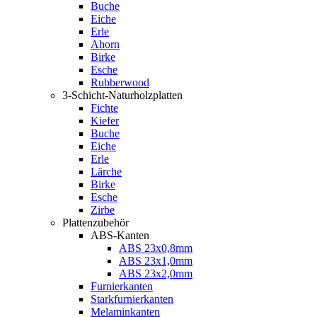
Buche
Eiche
Erle
Ahorn
Birke
Esche
Rubberwood
3-Schicht-Naturholzplatten
Fichte
Kiefer
Buche
Eiche
Erle
Lärche
Birke
Esche
Zirbe
Plattenzubehör
ABS-Kanten
ABS 23x0,8mm
ABS 23x1,0mm
ABS 23x2,0mm
Furnierkanten
Starkfurnierkanten
Melaminkanten