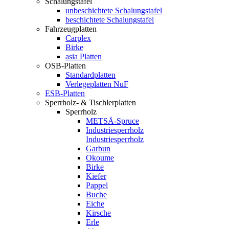
Schalungstafel
unbeschichtete Schalungstafel
beschichtete Schalungstafel
Fahrzeugplatten
Carplex
Birke
asia Platten
OSB-Platten
Standardplatten
Verlegeplatten NuF
ESB-Platten
Sperrholz- & Tischlerplatten
Sperrholz
METSÄ-Spruce
Industriesperrholz
Industriesperrholz
Garbun
Okoume
Birke
Kiefer
Pappel
Buche
Eiche
Kirsche
Erle