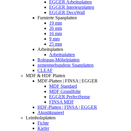
EGGER Arbeitsplatten
EGGER Interieurplatten
EGGER DecoWall
Furnierte Spanplatten
19 mm
26 mm
16 mm
9 mm
25 mm
Arbeitsplatten
Arbeitsplatten
Rohspan-Möbelplatten
zementgebundene Spanplatten
CLEAF
MDF & HDF Platten
MDF-Platten | FINSA | EGGER
MDF Standard
MDF Grundfolie
EGGER PerfectSense
FINSA MDF
HDF-Platten | FINSA | EGGER
Akustikpaneel
Leimholzplatten
Fichte
Kiefer