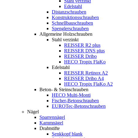
Stahl verzinkt
Edelstahl
Distanzschrauben
Konstruktionsschrauben
Schnellbauschrauben
Spenglerschrauben
Allgemeine Holzschrauben
Stahl verzinkt
REISSER R2 plus
REISSER DNS plus
REISSER Dribo
HECO Tropix FlaKo
Edelstahl
REISSER Retinox A2
REISSER Dribo A4
HECO Tropix FlaKo A2
Beton- & Steinschrauben
HECO Multi-Monti
Fischer-Betonschrauben
EUROTec-Betonschrauben
Nägel
Sparrennägel
Kammnägel
Drahtstifte
Senkkopf blank