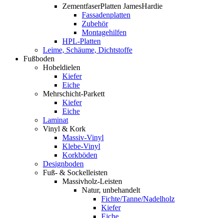
ZementfaserPlatten JamesHardie
Fassadenplatten
Zubehör
Montagehilfen
HPL-Platten
Leime, Schäume, Dichtstoffe
Fußboden
Hobeldielen
Kiefer
Eiche
Mehrschicht-Parkett
Kiefer
Eiche
Laminat
Vinyl & Kork
Massiv-Vinyl
Klebe-Vinyl
Korkböden
Designboden
Fuß- & Sockelleisten
Massivholz-Leisten
Natur, unbehandelt
Fichte/Tanne/Nadelholz
Kiefer
Eiche