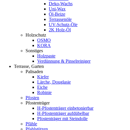
Deko-Wachs
Uni-Wax
Öl-Beize
Terrassenöle
UV-Schutz-Öle
2K Holz-Öl
Holzschutz
OSMO
KORA
Sonstiges
Holzpaste
Verdünnung & Pinselreiniger
Terrasse, Garten
Palisaden
Kiefer
Lärche, Douglasie
Eiche
Robinie
Pfosten
Pfostenträger
H-Pfostenträger einbetonierbar
H-Pfostenträger aufdübelbar
Pfostenträger mit Steindolle
Pfähle
Pfahlstützen