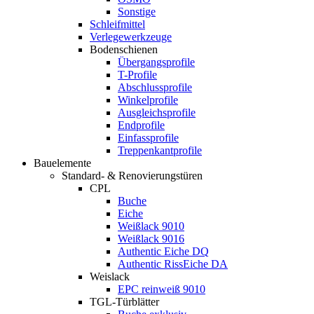
Sonstige
Schleifmittel
Verlegewerkzeuge
Bodenschienen
Übergangsprofile
T-Profile
Abschlussprofile
Winkelprofile
Ausgleichsprofile
Endprofile
Einfassprofile
Treppenkantprofile
Bauelemente
Standard- & Renovierungstüren
CPL
Buche
Eiche
Weißlack 9010
Weißlack 9016
Authentic Eiche DQ
Authentic RissEiche DA
Weislack
EPC reinweiß 9010
TGL-Türblätter