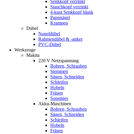
Senkkopf verzinkt
Stauchkopf verzinkt
4-kant Senkkopf blank
Pappnägel
Krampen
Dübel
Nageldübel
Rahmendübel & -anker
PVC-Dübel
Werkzeuge
Makita
220 V Netzspannung
Bohren, Schrauben
Stemmen
Sägen, Schneiden
Schleifen
Hobeln
Fräsen
Sonstiges
Akku-Maschinen
Bohren, Schrauben
Sägen, Schneiden
Schleifen
Hobeln
Fräsen