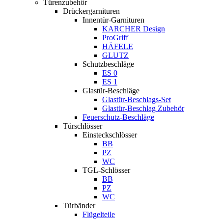
Türenzubehör
Drückergarnituren
Innentür-Garnituren
KARCHER Design
ProGriff
HÄFELE
GLUTZ
Schutzbeschläge
ES 0
ES 1
Glastür-Beschläge
Glastür-Beschlags-Set
Glastür-Beschlag Zubehör
Feuerschutz-Beschläge
Türschlösser
Einsteckschlösser
BB
PZ
WC
TGL-Schlösser
BB
PZ
WC
Türbänder
Flügelteile