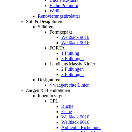
Buche exklusiv
Eiche Premium
Weiß
Renovierungstürblätter
Stil- & Designtüren
Stiltüren
Formgepägt
Weißlack 9010
Weißlack 9016
FORTA
1 Füllung
3 Füllungen
Landhaus Massiv Kiefer
2 Füllungen
3 Füllungen
Designtüren
4 waagerechte Linien
Zargen & Blendrahmen
Innentürzargen
CPL
Buche
Eiche
Weißlack 9010
Weißlack 9016
Authentic Eiche quer