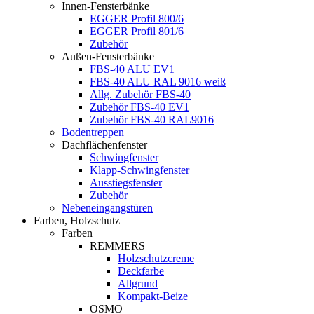
Innen-Fensterbänke
EGGER Profil 800/6
EGGER Profil 801/6
Zubehör
Außen-Fensterbänke
FBS-40 ALU EV1
FBS-40 ALU RAL 9016 weiß
Allg. Zubehör FBS-40
Zubehör FBS-40 EV1
Zubehör FBS-40 RAL9016
Bodentreppen
Dachflächenfenster
Schwingfenster
Klapp-Schwingfenster
Ausstiegsfenster
Zubehör
Nebeneingangstüren
Farben, Holzschutz
Farben
REMMERS
Holzschutzcreme
Deckfarbe
Allgrund
Kompakt-Beize
OSMO