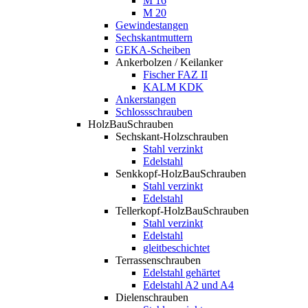
M 16
M 20
Gewindestangen
Sechskantmuttern
GEKA-Scheiben
Ankerbolzen / Keilanker
Fischer FAZ II
KALM KDK
Ankerstangen
Schlossschrauben
HolzBauSchrauben
Sechskant-Holzschrauben
Stahl verzinkt
Edelstahl
Senkkopf-HolzBauSchrauben
Stahl verzinkt
Edelstahl
Tellerkopf-HolzBauSchrauben
Stahl verzinkt
Edelstahl
gleitbeschichtet
Terrassenschrauben
Edelstahl gehärtet
Edelstahl A2 und A4
Dielenschrauben