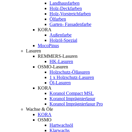
Landhausfarben
Holz-Deckfarben
Holz-Vorstreichfarben
Ölfarben
Garten- Fassadenfarbe
KORA
Außenfarbe
Holzöl-Spezial
MocoPinus
Lasuren
REMMERS-Lasuren
HK-Lasuren
OSMO-Lasuren
Holzschutz-Öllasuren
1 x Holzschutz-Lasuren
Öl-Lasuren
KORA
Koranol Compact MSL
Koranol Imprägnierlasur
Koranol Imprägnierlasur Pro
Wachse & Öle
KORA
OSMO
Hartwachsöl
Klarwachs