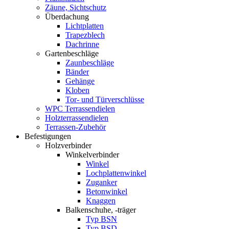
Zäune, Sichtschutz
Überdachung
Lichtplatten
Trapezblech
Dachrinne
Gartenbeschläge
Zaunbeschläge
Bänder
Gehänge
Kloben
Tor- und Türverschlüsse
WPC Terrassendielen
Holzterrassendielen
Terrassen-Zubehör
Befestigungen
Holzverbinder
Winkelverbinder
Winkel
Lochplattenwinkel
Zuganker
Betonwinkel
Knaggen
Balkenschuhe, -träger
Typ BSN
Typ BSD