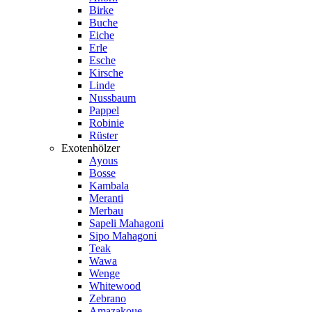
Birke
Buche
Eiche
Erle
Esche
Kirsche
Linde
Nussbaum
Pappel
Robinie
Rüster
Exotenhölzer
Ayous
Bosse
Kambala
Meranti
Merbau
Sapeli Mahagoni
Sipo Mahagoni
Teak
Wawa
Wenge
Whitewood
Zebrano
Amazakoue