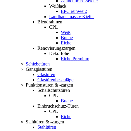
Authentic Risseiche
Weißlack
EPC reinweiß
Landhaus massiv Kiefer
Blendrahmen
CPL
Weiß
Buche
Eiche
Renovierungszargen
Dekorfolie
Eiche Premium
Schiebetüren
Ganzglastüren
Glastüren
Glastürenbeschläge
Funktionstüren & -zargen
Schallschutztüren
CPL
Buche
Einbruchschutz-Türen
CPL
Eiche
Stahltüren & -zargen
Stahltüren