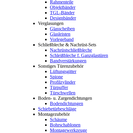
Rahmenteile
Objektbänder
TGL-Bänder
Designbänder
Verglasungen
Glasscheiben
Glasleisten
Vorlegeband
Schließbleche & Nachrüst-Sets
Nachrüstschließbleche
Schleißbleche f. Ganzglastüren
Bandverstärkungen
Sonstiges Türenzubehör
Lüftungsgitter
Spione
Profilzylinder
Türpuffer
Türschwellen
Boden- u. Zargendichtungen
Bodendichtungen
Schiebetürbeschläge
Montagezubehör
Schäume
Bohrschablonen
Montagewerkzeuge