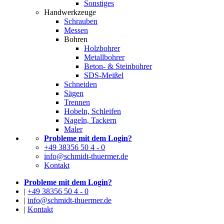
Sonstiges
Handwerkzeuge
Schrauben
Messen
Bohren
Holzbohrer
Metallbohrer
Beton- & Steinbohrer
SDS-Meißel
Schneiden
Sägen
Trennen
Hobeln, Schleifen
Nageln, Tackern
Maler
Probleme mit dem Login?
+49 38356 50 4 - 0
info@schmidt-thuermer.de
Kontakt
Probleme mit dem Login?
|
+49 38356 50 4 - 0
|
info@schmidt-thuermer.de
|
Kontakt