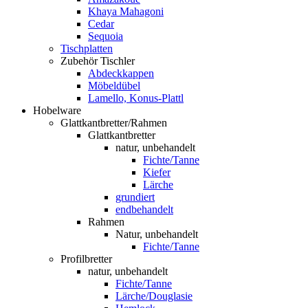
Khaya Mahagoni
Cedar
Sequoia
Tischplatten
Zubehör Tischler
Abdeckkappen
Möbeldübel
Lamello, Konus-Plattl
Hobelware
Glattkantbretter/Rahmen
Glattkantbretter
natur, unbehandelt
Fichte/Tanne
Kiefer
Lärche
grundiert
endbehandelt
Rahmen
Natur, unbehandelt
Fichte/Tanne
Profilbretter
natur, unbehandelt
Fichte/Tanne
Lärche/Douglasie