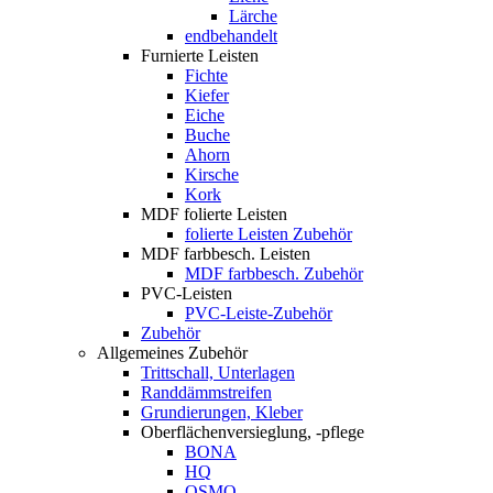
Lärche
endbehandelt
Furnierte Leisten
Fichte
Kiefer
Eiche
Buche
Ahorn
Kirsche
Kork
MDF folierte Leisten
folierte Leisten Zubehör
MDF farbbesch. Leisten
MDF farbbesch. Zubehör
PVC-Leisten
PVC-Leiste-Zubehör
Zubehör
Allgemeines Zubehör
Trittschall, Unterlagen
Randdämmstreifen
Grundierungen, Kleber
Oberflächenversieglung, -pflege
BONA
HQ
OSMO