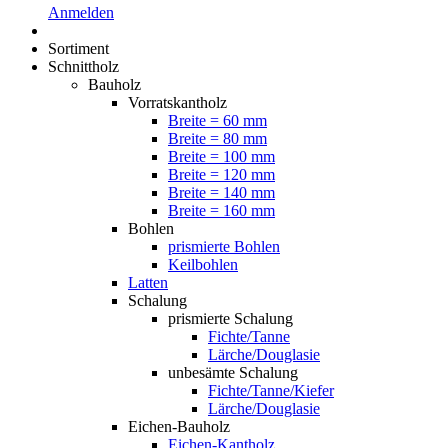
Anmelden
Sortiment
Schnittholz
Bauholz
Vorratskantholz
Breite = 60 mm
Breite = 80 mm
Breite = 100 mm
Breite = 120 mm
Breite = 140 mm
Breite = 160 mm
Bohlen
prismierte Bohlen
Keilbohlen
Latten
Schalung
prismierte Schalung
Fichte/Tanne
Lärche/Douglasie
unbesämte Schalung
Fichte/Tanne/Kiefer
Lärche/Douglasie
Eichen-Bauholz
Eichen-Kantholz