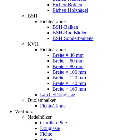
Eichen-Bohlen
Eichen-Holznägel
BSH
Fichte/Tanne
BSH-Balken
BSH-Rundsäulen
BSH-Sonderbauteile
KVH
Fichte/Tanne
Breite = 40 mm
Breite = 60 mm
Breite = 80 mm
Breite = 100 mm
Breite = 120 mm
Breite = 140 mm
Breite = 160 mm
Lärche/Douglasie
Duolambalken
Fichte/Tanne
Wertholz
Nadelhölzer
Carolina Pine
Douglasie
Fichte
Kiefer