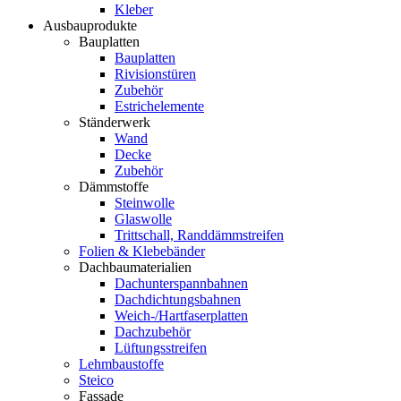
Kleber
Ausbauprodukte
Bauplatten
Bauplatten
Rivisionstüren
Zubehör
Estrichelemente
Ständerwerk
Wand
Decke
Zubehör
Dämmstoffe
Steinwolle
Glaswolle
Trittschall, Randdämmstreifen
Folien & Klebebänder
Dachbaumaterialien
Dachunterspannbahnen
Dachdichtungsbahnen
Weich-/Hartfaserplatten
Dachzubehör
Lüftungsstreifen
Lehmbaustoffe
Steico
Fassade