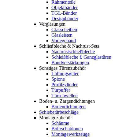
Rahmenteile
Objektbänder
TGL-Bänder
Designbänder
Verglasungen
Glasscheiben
Glasleisten
Vorlegeband
Schließbleche & Nachrüst-Sets
Nachrüstschließbleche
Schleißbleche f. Ganzglastüren
Bandverstärkungen
Sonstiges Türenzubehör
Lüftungsgitter
Spione
Profilzylinder
Türpuffer
Türschwellen
Boden- u. Zargendichtungen
Bodendichtungen
Schiebetürbeschläge
Montagezubehör
Schäume
Bohrschablonen
Montagewerkzeuge