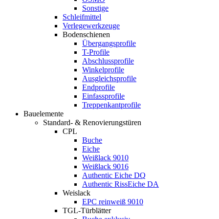
Sonstige
Schleifmittel
Verlegewerkzeuge
Bodenschienen
Übergangsprofile
T-Profile
Abschlussprofile
Winkelprofile
Ausgleichsprofile
Endprofile
Einfassprofile
Treppenkantprofile
Bauelemente
Standard- & Renovierungstüren
CPL
Buche
Eiche
Weißlack 9010
Weißlack 9016
Authentic Eiche DQ
Authentic RissEiche DA
Weislack
EPC reinweiß 9010
TGL-Türblätter