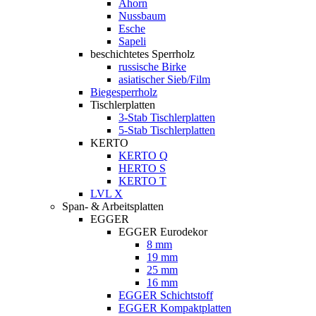
Ahorn
Nussbaum
Esche
Sapeli
beschichtetes Sperrholz
russische Birke
asiatischer Sieb/Film
Biegesperrholz
Tischlerplatten
3-Stab Tischlerplatten
5-Stab Tischlerplatten
KERTO
KERTO Q
HERTO S
KERTO T
LVL X
Span- & Arbeitsplatten
EGGER
EGGER Eurodekor
8 mm
19 mm
25 mm
16 mm
EGGER Schichtstoff
EGGER Kompaktplatten