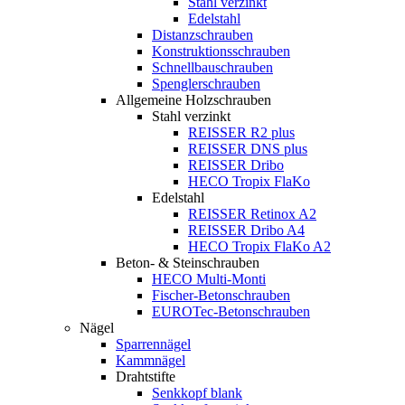
Stahl verzinkt
Edelstahl
Distanzschrauben
Konstruktionsschrauben
Schnellbauschrauben
Spenglerschrauben
Allgemeine Holzschrauben
Stahl verzinkt
REISSER R2 plus
REISSER DNS plus
REISSER Dribo
HECO Tropix FlaKo
Edelstahl
REISSER Retinox A2
REISSER Dribo A4
HECO Tropix FlaKo A2
Beton- & Steinschrauben
HECO Multi-Monti
Fischer-Betonschrauben
EUROTec-Betonschrauben
Nägel
Sparrennägel
Kammnägel
Drahtstifte
Senkkopf blank