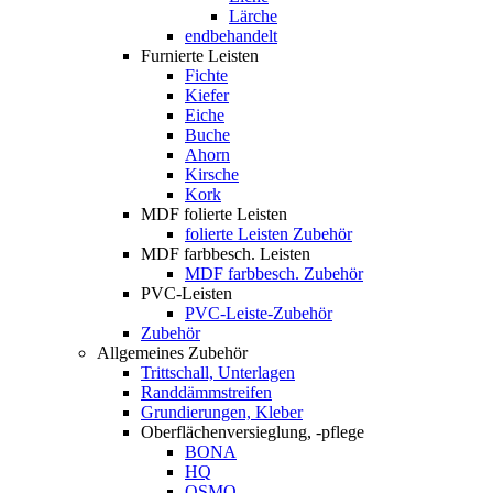
Lärche
endbehandelt
Furnierte Leisten
Fichte
Kiefer
Eiche
Buche
Ahorn
Kirsche
Kork
MDF folierte Leisten
folierte Leisten Zubehör
MDF farbbesch. Leisten
MDF farbbesch. Zubehör
PVC-Leisten
PVC-Leiste-Zubehör
Zubehör
Allgemeines Zubehör
Trittschall, Unterlagen
Randdämmstreifen
Grundierungen, Kleber
Oberflächenversieglung, -pflege
BONA
HQ
OSMO