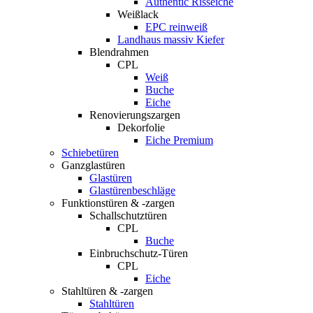
Authentic Risseiche
Weißlack
EPC reinweiß
Landhaus massiv Kiefer
Blendrahmen
CPL
Weiß
Buche
Eiche
Renovierungszargen
Dekorfolie
Eiche Premium
Schiebetüren
Ganzglastüren
Glastüren
Glastürenbeschläge
Funktionstüren & -zargen
Schallschutztüren
CPL
Buche
Einbruchschutz-Türen
CPL
Eiche
Stahltüren & -zargen
Stahltüren