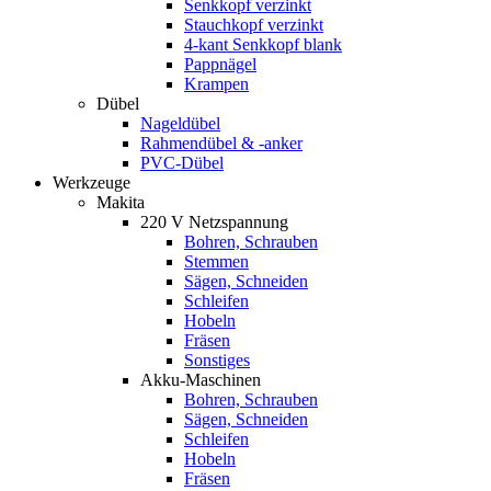
Senkkopf verzinkt
Stauchkopf verzinkt
4-kant Senkkopf blank
Pappnägel
Krampen
Dübel
Nageldübel
Rahmendübel & -anker
PVC-Dübel
Werkzeuge
Makita
220 V Netzspannung
Bohren, Schrauben
Stemmen
Sägen, Schneiden
Schleifen
Hobeln
Fräsen
Sonstiges
Akku-Maschinen
Bohren, Schrauben
Sägen, Schneiden
Schleifen
Hobeln
Fräsen