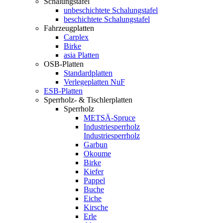
Schalungstafel
unbeschichtete Schalungstafel
beschichtete Schalungstafel
Fahrzeugplatten
Carplex
Birke
asia Platten
OSB-Platten
Standardplatten
Verlegeplatten NuF
ESB-Platten
Sperrholz- & Tischlerplatten
Sperrholz
METSÄ-Spruce
Industriesperrholz
Industriesperrholz
Garbun
Okoume
Birke
Kiefer
Pappel
Buche
Eiche
Kirsche
Erle