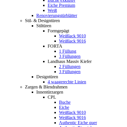
Buche exklusiv
Eiche Premium
Weiß
Renovierungstürblätter
Stil- & Designtüren
Stiltüren
Formgepägt
Weißlack 9010
Weißlack 9016
FORTA
1 Füllung
3 Füllungen
Landhaus Massiv Kiefer
2 Füllungen
3 Füllungen
Designtüren
4 waagerechte Linien
Zargen & Blendrahmen
Innentürzargen
CPL
Buche
Eiche
Weißlack 9010
Weißlack 9016
Authentic Eiche quer