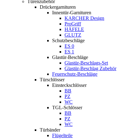
Türenzubehör
Drückergarnituren
Innentür-Garnituren
KARCHER Design
ProGriff
HÄFELE
GLUTZ
Schutzbeschläge
ES 0
ES 1
Glastür-Beschläge
Glastür-Beschlags-Set
Glastür-Beschlag Zubehör
Feuerschutz-Beschläge
Türschlösser
Einsteckschlösser
BB
PZ
WC
TGL-Schlösser
BB
PZ
WC
Türbänder
Flügelteile