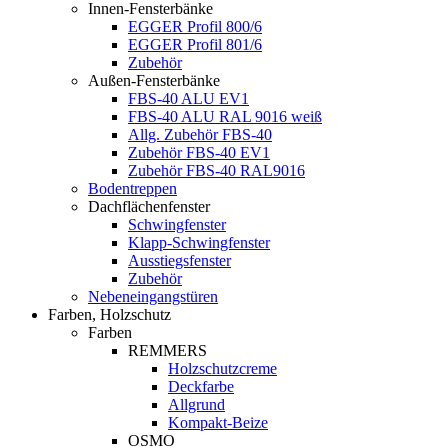
Innen-Fensterbänke
EGGER Profil 800/6
EGGER Profil 801/6
Zubehör
Außen-Fensterbänke
FBS-40 ALU EV1
FBS-40 ALU RAL 9016 weiß
Allg. Zubehör FBS-40
Zubehör FBS-40 EV1
Zubehör FBS-40 RAL9016
Bodentreppen
Dachflächenfenster
Schwingfenster
Klapp-Schwingfenster
Ausstiegsfenster
Zubehör
Nebeneingangstüren
Farben, Holzschutz
Farben
REMMERS
Holzschutzcreme
Deckfarbe
Allgrund
Kompakt-Beize
OSMO