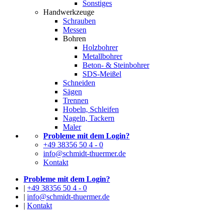
Sonstiges
Handwerkzeuge
Schrauben
Messen
Bohren
Holzbohrer
Metallbohrer
Beton- & Steinbohrer
SDS-Meißel
Schneiden
Sägen
Trennen
Hobeln, Schleifen
Nageln, Tackern
Maler
Probleme mit dem Login?
+49 38356 50 4 - 0
info@schmidt-thuermer.de
Kontakt
Probleme mit dem Login?
|
+49 38356 50 4 - 0
|
info@schmidt-thuermer.de
|
Kontakt