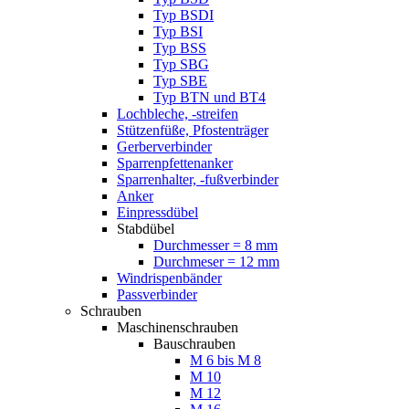
Typ BSDI
Typ BSI
Typ BSS
Typ SBG
Typ SBE
Typ BTN und BT4
Lochbleche, -streifen
Stützenfüße, Pfostenträger
Gerberverbinder
Sparrenpfettenanker
Sparrenhalter, -fußverbinder
Anker
Einpressdübel
Stabdübel
Durchmesser = 8 mm
Durchmeser = 12 mm
Windrispenbänder
Passverbinder
Schrauben
Maschinenschrauben
Bauschrauben
M 6 bis M 8
M 10
M 12