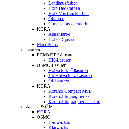
Landhausfarben
Holz-Deckfarben
Holz-Vorstreichfarben
Ölfarben
Garten- Fassadenfarbe
KORA
Außenfarbe
Holzöl-Spezial
MocoPinus
Lasuren
REMMERS-Lasuren
HK-Lasuren
OSMO-Lasuren
Holzschutz-Öllasuren
1 x Holzschutz-Lasuren
Öl-Lasuren
KORA
Koranol Compact MSL
Koranol Imprägnierlasur
Koranol Imprägnierlasur Pro
Wachse & Öle
KORA
OSMO
Hartwachsöl
Klarwachs