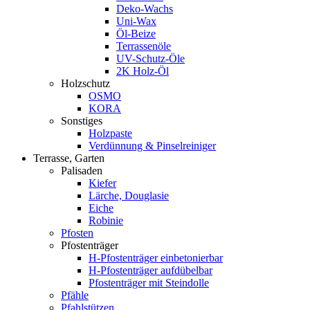
Deko-Wachs
Uni-Wax
Öl-Beize
Terrassenöle
UV-Schutz-Öle
2K Holz-Öl
Holzschutz
OSMO
KORA
Sonstiges
Holzpaste
Verdünnung & Pinselreiniger
Terrasse, Garten
Palisaden
Kiefer
Lärche, Douglasie
Eiche
Robinie
Pfosten
Pfostenträger
H-Pfostenträger einbetonierbar
H-Pfostenträger aufdübelbar
Pfostenträger mit Steindolle
Pfähle
Pfahlstützen