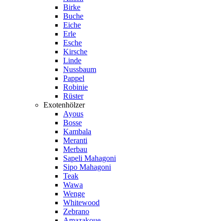
Birke
Buche
Eiche
Erle
Esche
Kirsche
Linde
Nussbaum
Pappel
Robinie
Rüster
Exotenhölzer
Ayous
Bosse
Kambala
Meranti
Merbau
Sapeli Mahagoni
Sipo Mahagoni
Teak
Wawa
Wenge
Whitewood
Zebrano
Amazakoue