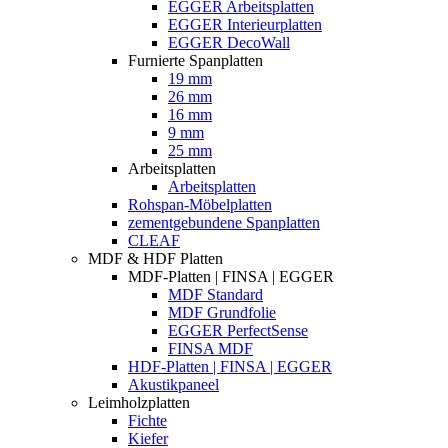
EGGER Arbeitsplatten
EGGER Interieurplatten
EGGER DecoWall
Furnierte Spanplatten
19 mm
26 mm
16 mm
9 mm
25 mm
Arbeitsplatten
Arbeitsplatten
Rohspan-Möbelplatten
zementgebundene Spanplatten
CLEAF
MDF & HDF Platten
MDF-Platten | FINSA | EGGER
MDF Standard
MDF Grundfolie
EGGER PerfectSense
FINSA MDF
HDF-Platten | FINSA | EGGER
Akustikpaneel
Leimholzplatten
Fichte
Kiefer