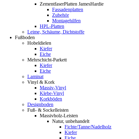
ZementfaserPlatten JamesHardie
Fassadenplatten
Zubehör
Montagehilfen
HPL-Platten
Leime, Schäume, Dichtstoffe
Fußboden
Hobeldielen
Kiefer
Eiche
Mehrschicht-Parkett
Kiefer
Eiche
Laminat
Vinyl & Kork
Massiv-Vinyl
Klebe-Vinyl
Korkböden
Designboden
Fuß- & Sockelleisten
Massivholz-Leisten
Natur, unbehandelt
Fichte/Tanne/Nadelholz
Kiefer
Eiche