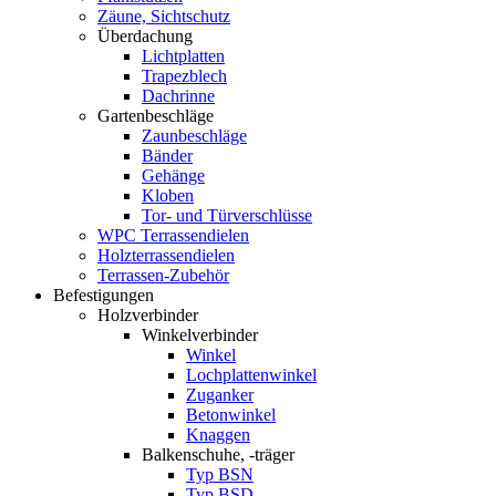
Zäune, Sichtschutz
Überdachung
Lichtplatten
Trapezblech
Dachrinne
Gartenbeschläge
Zaunbeschläge
Bänder
Gehänge
Kloben
Tor- und Türverschlüsse
WPC Terrassendielen
Holzterrassendielen
Terrassen-Zubehör
Befestigungen
Holzverbinder
Winkelverbinder
Winkel
Lochplattenwinkel
Zuganker
Betonwinkel
Knaggen
Balkenschuhe, -träger
Typ BSN
Typ BSD