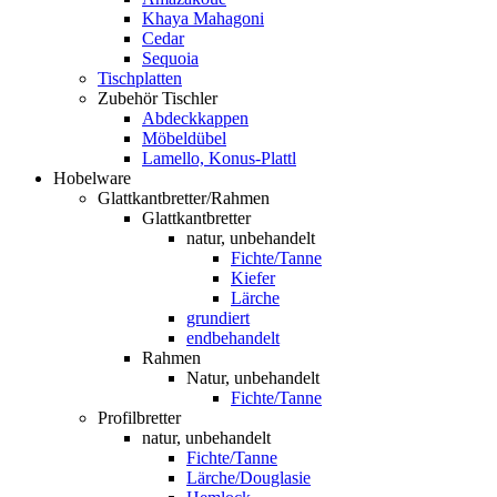
Khaya Mahagoni
Cedar
Sequoia
Tischplatten
Zubehör Tischler
Abdeckkappen
Möbeldübel
Lamello, Konus-Plattl
Hobelware
Glattkantbretter/Rahmen
Glattkantbretter
natur, unbehandelt
Fichte/Tanne
Kiefer
Lärche
grundiert
endbehandelt
Rahmen
Natur, unbehandelt
Fichte/Tanne
Profilbretter
natur, unbehandelt
Fichte/Tanne
Lärche/Douglasie