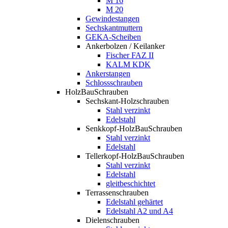
M 16
M 20
Gewindestangen
Sechskantmuttern
GEKA-Scheiben
Ankerbolzen / Keilanker
Fischer FAZ II
KALM KDK
Ankerstangen
Schlossschrauben
HolzBauSchrauben
Sechskant-Holzschrauben
Stahl verzinkt
Edelstahl
Senkkopf-HolzBauSchrauben
Stahl verzinkt
Edelstahl
Tellerkopf-HolzBauSchrauben
Stahl verzinkt
Edelstahl
gleitbeschichtet
Terrassenschrauben
Edelstahl gehärtet
Edelstahl A2 und A4
Dielenschrauben