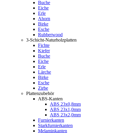
Buche
Eiche
Erle
Ahorn
Birke
Esche
Rubberwood
3-Schicht-Naturholzplatten
Fichte
Kiefer
Buche
Eiche
Erle
Lärche
Birke
Esche
Zirbe
Plattenzubehör
ABS-Kanten
ABS 23x0,8mm
ABS 23x1,0mm
ABS 23x2,0mm
Furnierkanten
Starkfurnierkanten
Melaminkanten