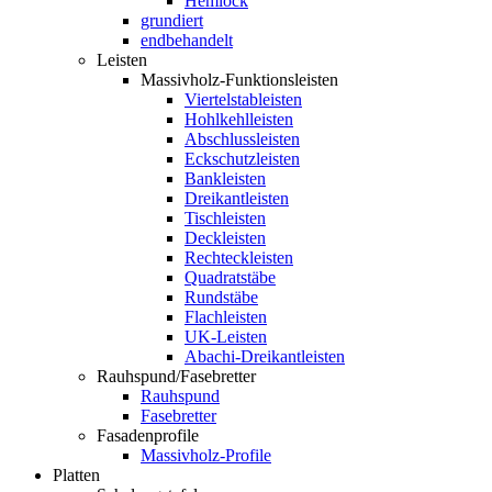
Hemlock
grundiert
endbehandelt
Leisten
Massivholz-Funktionsleisten
Viertelstableisten
Hohlkehlleisten
Abschlussleisten
Eckschutzleisten
Bankleisten
Dreikantleisten
Tischleisten
Deckleisten
Rechteckleisten
Quadratstäbe
Rundstäbe
Flachleisten
UK-Leisten
Abachi-Dreikantleisten
Rauhspund/Fasebretter
Rauhspund
Fasebretter
Fasadenprofile
Massivholz-Profile
Platten