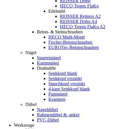
REISSER Dribo
HECO Tropix FlaKo
Edelstahl
REISSER Retinox A2
REISSER Dribo A4
HECO Tropix FlaKo A2
Beton- & Steinschrauben
HECO Multi-Monti
Fischer-Betonschrauben
EUROTec-Betonschrauben
Nägel
Sparrennägel
Kammnägel
Drahtstifte
Senkkopf blank
Senkkopf verzinkt
Stauchkopf verzinkt
4-kant Senkkopf blank
Pappnägel
Krampen
Dübel
Nageldübel
Rahmendübel & -anker
PVC-Dübel
Werkzeuge