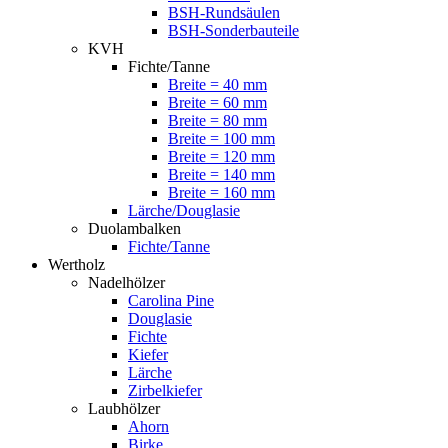
BSH-Rundsäulen
BSH-Sonderbauteile
KVH
Fichte/Tanne
Breite = 40 mm
Breite = 60 mm
Breite = 80 mm
Breite = 100 mm
Breite = 120 mm
Breite = 140 mm
Breite = 160 mm
Lärche/Douglasie
Duolambalken
Fichte/Tanne
Wertholz
Nadelhölzer
Carolina Pine
Douglasie
Fichte
Kiefer
Lärche
Zirbelkiefer
Laubhölzer
Ahorn
Birke