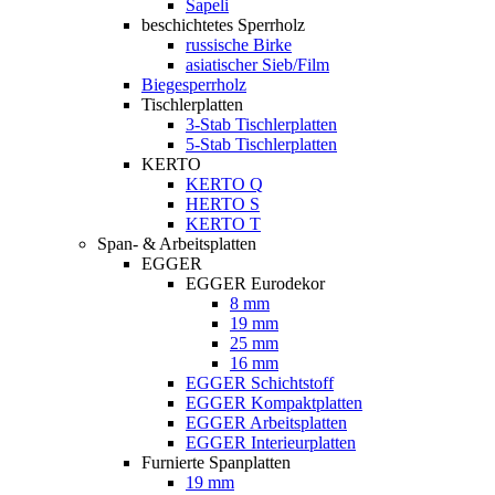
Sapeli
beschichtetes Sperrholz
russische Birke
asiatischer Sieb/Film
Biegesperrholz
Tischlerplatten
3-Stab Tischlerplatten
5-Stab Tischlerplatten
KERTO
KERTO Q
HERTO S
KERTO T
Span- & Arbeitsplatten
EGGER
EGGER Eurodekor
8 mm
19 mm
25 mm
16 mm
EGGER Schichtstoff
EGGER Kompaktplatten
EGGER Arbeitsplatten
EGGER Interieurplatten
Furnierte Spanplatten
19 mm