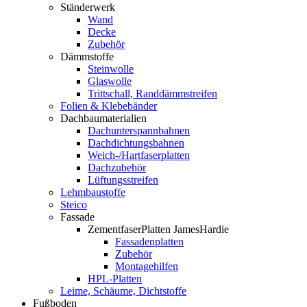
Ständerwerk
Wand
Decke
Zubehör
Dämmstoffe
Steinwolle
Glaswolle
Trittschall, Randdämmstreifen
Folien & Klebebänder
Dachbaumaterialien
Dachunterspannbahnen
Dachdichtungsbahnen
Weich-/Hartfaserplatten
Dachzubehör
Lüftungsstreifen
Lehmbaustoffe
Steico
Fassade
ZementfaserPlatten JamesHardie
Fassadenplatten
Zubehör
Montagehilfen
HPL-Platten
Leime, Schäume, Dichtstoffe
Fußboden