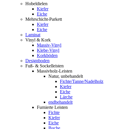
Hobeldielen
Kiefer
Eiche
Mehrschicht-Parkett
Kiefer
Eiche
Laminat
Vinyl & Kork
Massiv-Vinyl
Klebe-Vinyl
Korkböden
Designboden
Fuß- & Sockelleisten
Massivholz-Leisten
Natur, unbehandelt
Fichte/Tanne/Nadelholz
Kiefer
Eiche
Lärche
endbehandelt
Furnierte Leisten
Fichte
Kiefer
Eiche
Buche