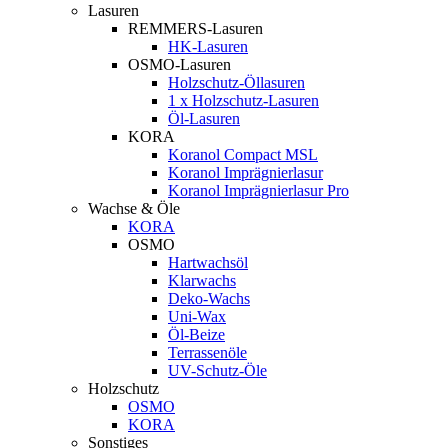
Lasuren
REMMERS-Lasuren
HK-Lasuren
OSMO-Lasuren
Holzschutz-Öllasuren
1 x Holzschutz-Lasuren
Öl-Lasuren
KORA
Koranol Compact MSL
Koranol Imprägnierlasur
Koranol Imprägnierlasur Pro
Wachse & Öle
KORA
OSMO
Hartwachsöl
Klarwachs
Deko-Wachs
Uni-Wax
Öl-Beize
Terrassenöle
UV-Schutz-Öle
Holzschutz
OSMO
KORA
Sonstiges