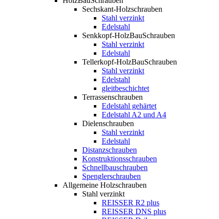
HolzBauSchrauben
Sechskant-Holzschrauben
Stahl verzinkt
Edelstahl
Senkkopf-HolzBauSchrauben
Stahl verzinkt
Edelstahl
Tellerkopf-HolzBauSchrauben
Stahl verzinkt
Edelstahl
gleitbeschichtet
Terrassenschrauben
Edelstahl gehärtet
Edelstahl A2 und A4
Dielenschrauben
Stahl verzinkt
Edelstahl
Distanzschrauben
Konstruktionsschrauben
Schnellbauschrauben
Spenglerschrauben
Allgemeine Holzschrauben
Stahl verzinkt
REISSER R2 plus
REISSER DNS plus