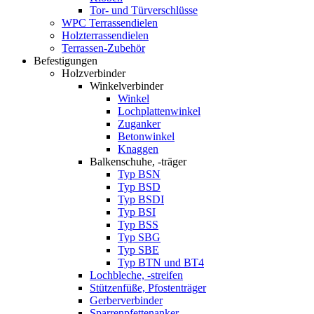
Tor- und Türverschlüsse
WPC Terrassendielen
Holzterrassendielen
Terrassen-Zubehör
Befestigungen
Holzverbinder
Winkelverbinder
Winkel
Lochplattenwinkel
Zuganker
Betonwinkel
Knaggen
Balkenschuhe, -träger
Typ BSN
Typ BSD
Typ BSDI
Typ BSI
Typ BSS
Typ SBG
Typ SBE
Typ BTN und BT4
Lochbleche, -streifen
Stützenfüße, Pfostenträger
Gerberverbinder
Sparrenpfettenanker