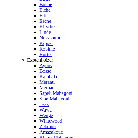
Buche
Eiche
Erle
Esche
Kirsche
Linde
Nussbaum
Pappel
Robinie
Rüster
Exotenhölzer
Ayous
Bosse
Kambala
Meranti
Merbau
Sapeli Mahagoni
Sipo Mahagoni
Teak
Wawa
Wenge
Whitewood
Zebrano
Amazakoue
Khaya Mahagoni