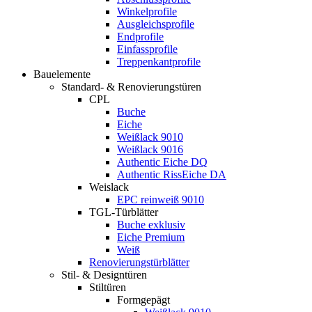
Winkelprofile
Ausgleichsprofile
Endprofile
Einfassprofile
Treppenkantprofile
Bauelemente
Standard- & Renovierungstüren
CPL
Buche
Eiche
Weißlack 9010
Weißlack 9016
Authentic Eiche DQ
Authentic RissEiche DA
Weislack
EPC reinweiß 9010
TGL-Türblätter
Buche exklusiv
Eiche Premium
Weiß
Renovierungstürblätter
Stil- & Designtüren
Stiltüren
Formgepägt