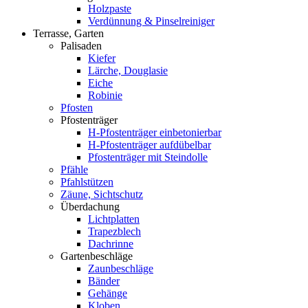
Holzpaste
Verdünnung & Pinselreiniger
Terrasse, Garten
Palisaden
Kiefer
Lärche, Douglasie
Eiche
Robinie
Pfosten
Pfostenträger
H-Pfostenträger einbetonierbar
H-Pfostenträger aufdübelbar
Pfostenträger mit Steindolle
Pfähle
Pfahlstützen
Zäune, Sichtschutz
Überdachung
Lichtplatten
Trapezblech
Dachrinne
Gartenbeschläge
Zaunbeschläge
Bänder
Gehänge
Kloben