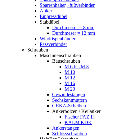
Sparrenhalter, -fußverbinder
Anker
Einpressdübel
Stabdübel
Durchmesser = 8 mm
Durchmeser = 12 mm
Windrispenbänder
Passverbinder
Schrauben
Maschinenschrauben
Bauschrauben
M 6 bis M 8
M 10
M 12
M 16
M 20
Gewindestangen
Sechskantmuttern
GEKA-Scheiben
Ankerbolzen / Keilanker
Fischer FAZ II
KALM KDK
Ankerstangen
Schlossschrauben