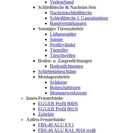
Vorlegeband
Schließbleche & Nachrüst-Sets
Nachrüstschließbleche
Schleißbleche f. Ganzglastüren
Bandverstärkungen
Sonstiges Türenzubehör
Lüftungsgitter
Spione
Profilzylinder
Türpuffer
Türschwellen
Boden- u. Zargendichtungen
Bodendichtungen
Schiebetürbeschläge
Montagezubehör
Schäume
Bohrschablonen
Montagewerkzeuge
Innen-Fensterbänke
EGGER Profil 800/6
EGGER Profil 801/6
Zubehör
Außen-Fensterbänke
FBS-40 ALU EV1
FBS-40 ALU RAL 9016 weiß