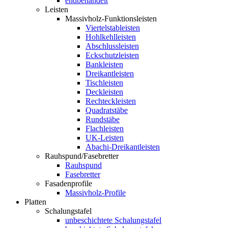
endbehandelt
Leisten
Massivholz-Funktionsleisten
Viertelstableisten
Hohlkehlleisten
Abschlussleisten
Eckschutzleisten
Bankleisten
Dreikantleisten
Tischleisten
Deckleisten
Rechteckleisten
Quadratstäbe
Rundstäbe
Flachleisten
UK-Leisten
Abachi-Dreikantleisten
Rauhspund/Fasebretter
Rauhspund
Fasebretter
Fasadenprofile
Massivholz-Profile
Platten
Schalungstafel
unbeschichtete Schalungstafel