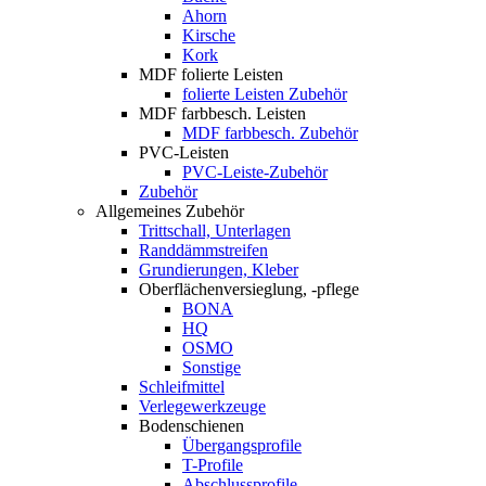
Ahorn
Kirsche
Kork
MDF folierte Leisten
folierte Leisten Zubehör
MDF farbbesch. Leisten
MDF farbbesch. Zubehör
PVC-Leisten
PVC-Leiste-Zubehör
Zubehör
Allgemeines Zubehör
Trittschall, Unterlagen
Randdämmstreifen
Grundierungen, Kleber
Oberflächenversieglung, -pflege
BONA
HQ
OSMO
Sonstige
Schleifmittel
Verlegewerkzeuge
Bodenschienen
Übergangsprofile
T-Profile
Abschlussprofile