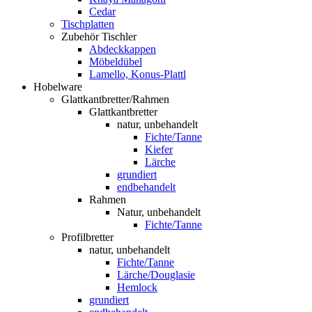
Cedar
Tischplatten
Zubehör Tischler
Abdeckkappen
Möbeldübel
Lamello, Konus-Plattl
Hobelware
Glattkantbretter/Rahmen
Glattkantbretter
natur, unbehandelt
Fichte/Tanne
Kiefer
Lärche
grundiert
endbehandelt
Rahmen
Natur, unbehandelt
Fichte/Tanne
Profilbretter
natur, unbehandelt
Fichte/Tanne
Lärche/Douglasie
Hemlock
grundiert