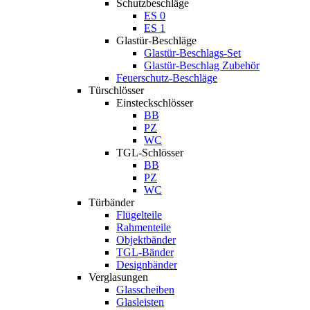
Schutzbeschläge
ES 0
ES 1
Glastür-Beschläge
Glastür-Beschlags-Set
Glastür-Beschlag Zubehör
Feuerschutz-Beschläge
Türschlösser
Einsteckschlösser
BB
PZ
WC
TGL-Schlösser
BB
PZ
WC
Türbänder
Flügelteile
Rahmenteile
Objektbänder
TGL-Bänder
Designbänder
Verglasungen
Glasscheiben
Glasleisten