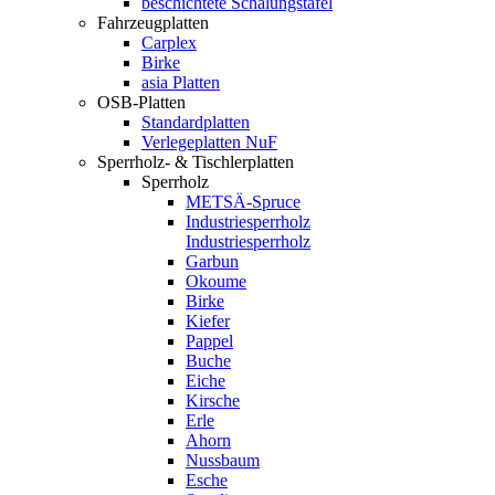
beschichtete Schalungstafel
Fahrzeugplatten
Carplex
Birke
asia Platten
OSB-Platten
Standardplatten
Verlegeplatten NuF
Sperrholz- & Tischlerplatten
Sperrholz
METSÄ-Spruce
Industriesperrholz
Industriesperrholz
Garbun
Okoume
Birke
Kiefer
Pappel
Buche
Eiche
Kirsche
Erle
Ahorn
Nussbaum
Esche