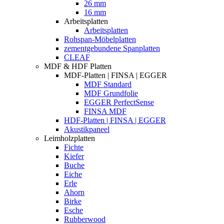
26 mm
16 mm
Arbeitsplatten
Arbeitsplatten
Rohspan-Möbelplatten
zementgebundene Spanplatten
CLEAF
MDF & HDF Platten
MDF-Platten | FINSA | EGGER
MDF Standard
MDF Grundfolie
EGGER PerfectSense
FINSA MDF
HDF-Platten | FINSA | EGGER
Akustikpaneel
Leimholzplatten
Fichte
Kiefer
Buche
Eiche
Erle
Ahorn
Birke
Esche
Rubberwood