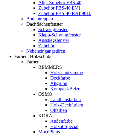
Allg. Zubehör FBS-40
Zubehör FBS-40 EV1
Zubehör FBS-40 RAL9016
Bodentreppen
Dachflächenfenster
Schwingfenster
Klapp-Schwingfenster
Ausstiegsfenster
Zubehör
Nebeneingangstüren
Farben, Holzschutz
Farben
REMMERS
Holzschutzcreme
Deckfarbe
Allgrund
Kompakt-Beize
OSMO
Landhausfarben
Holz-Deckfarben
Ölfarben
KORA
Außenfarbe
Holzöl-Spezial
MocoPinus