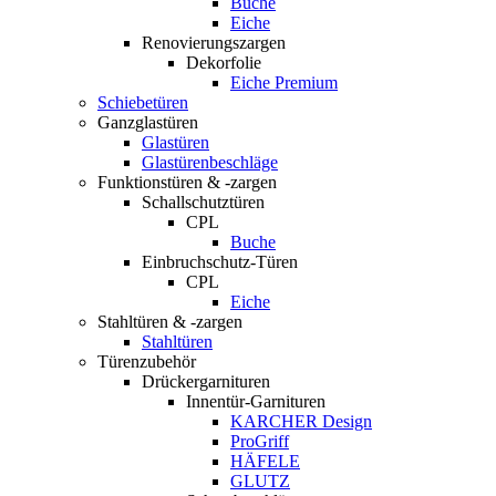
Buche
Eiche
Renovierungszargen
Dekorfolie
Eiche Premium
Schiebetüren
Ganzglastüren
Glastüren
Glastürenbeschläge
Funktionstüren & -zargen
Schallschutztüren
CPL
Buche
Einbruchschutz-Türen
CPL
Eiche
Stahltüren & -zargen
Stahltüren
Türenzubehör
Drückergarnituren
Innentür-Garnituren
KARCHER Design
ProGriff
HÄFELE
GLUTZ