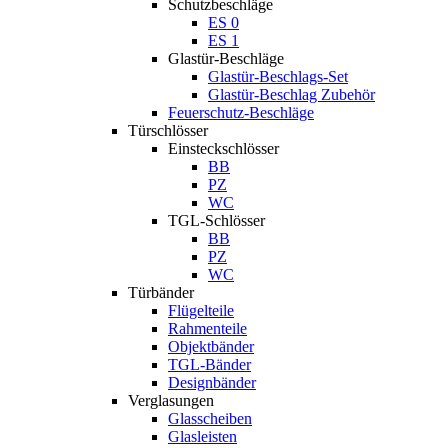
Schutzbeschläge
ES 0
ES 1
Glastür-Beschläge
Glastür-Beschlags-Set
Glastür-Beschlag Zubehör
Feuerschutz-Beschläge
Türschlösser
Einsteckschlösser
BB
PZ
WC
TGL-Schlösser
BB
PZ
WC
Türbänder
Flügelteile
Rahmenteile
Objektbänder
TGL-Bänder
Designbänder
Verglasungen
Glasscheiben
Glasleisten