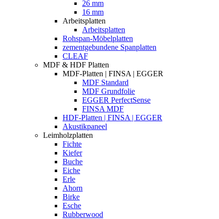
26 mm
16 mm
Arbeitsplatten
Arbeitsplatten
Rohspan-Möbelplatten
zementgebundene Spanplatten
CLEAF
MDF & HDF Platten
MDF-Platten | FINSA | EGGER
MDF Standard
MDF Grundfolie
EGGER PerfectSense
FINSA MDF
HDF-Platten | FINSA | EGGER
Akustikpaneel
Leimholzplatten
Fichte
Kiefer
Buche
Eiche
Erle
Ahorn
Birke
Esche
Rubberwood