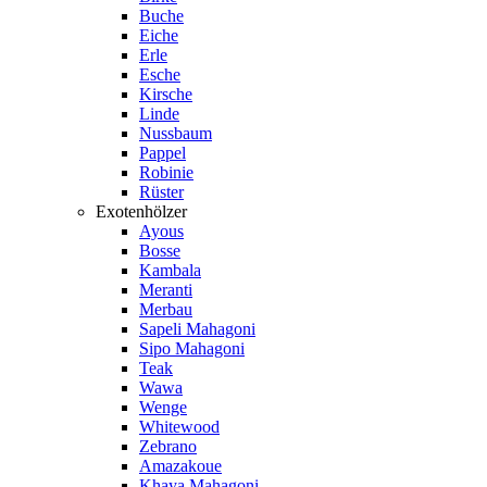
Buche
Eiche
Erle
Esche
Kirsche
Linde
Nussbaum
Pappel
Robinie
Rüster
Exotenhölzer
Ayous
Bosse
Kambala
Meranti
Merbau
Sapeli Mahagoni
Sipo Mahagoni
Teak
Wawa
Wenge
Whitewood
Zebrano
Amazakoue
Khaya Mahagoni