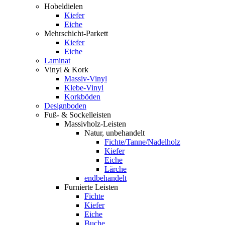
Hobeldielen
Kiefer
Eiche
Mehrschicht-Parkett
Kiefer
Eiche
Laminat
Vinyl & Kork
Massiv-Vinyl
Klebe-Vinyl
Korkböden
Designboden
Fuß- & Sockelleisten
Massivholz-Leisten
Natur, unbehandelt
Fichte/Tanne/Nadelholz
Kiefer
Eiche
Lärche
endbehandelt
Furnierte Leisten
Fichte
Kiefer
Eiche
Buche