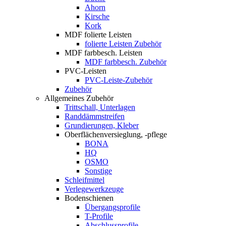
Ahorn
Kirsche
Kork
MDF folierte Leisten
folierte Leisten Zubehör
MDF farbbesch. Leisten
MDF farbbesch. Zubehör
PVC-Leisten
PVC-Leiste-Zubehör
Zubehör
Allgemeines Zubehör
Trittschall, Unterlagen
Randdämmstreifen
Grundierungen, Kleber
Oberflächenversieglung, -pflege
BONA
HQ
OSMO
Sonstige
Schleifmittel
Verlegewerkzeuge
Bodenschienen
Übergangsprofile
T-Profile
Abschlussprofile