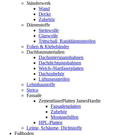
Ständerwerk
Wand
Decke
Zubehör
Dämmstoffe
Steinwolle
Glaswolle
Trittschall, Randdämmstreifen
Folien & Klebebänder
Dachbaumaterialien
Dachunterspannbahnen
Dachdichtungsbahnen
Weich-/Hartfaserplatten
Dachzubehör
Lüftungsstreifen
Lehmbaustoffe
Steico
Fassade
ZementfaserPlatten JamesHardie
Fassadenplatten
Zubehör
Montagehilfen
HPL-Platten
Leime, Schäume, Dichtstoffe
Fußboden