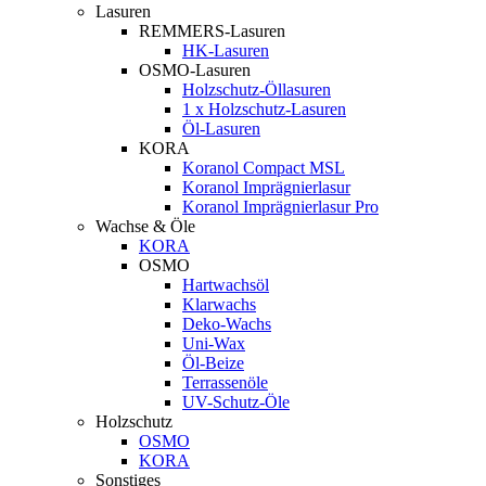
Lasuren
REMMERS-Lasuren
HK-Lasuren
OSMO-Lasuren
Holzschutz-Öllasuren
1 x Holzschutz-Lasuren
Öl-Lasuren
KORA
Koranol Compact MSL
Koranol Imprägnierlasur
Koranol Imprägnierlasur Pro
Wachse & Öle
KORA
OSMO
Hartwachsöl
Klarwachs
Deko-Wachs
Uni-Wax
Öl-Beize
Terrassenöle
UV-Schutz-Öle
Holzschutz
OSMO
KORA
Sonstiges