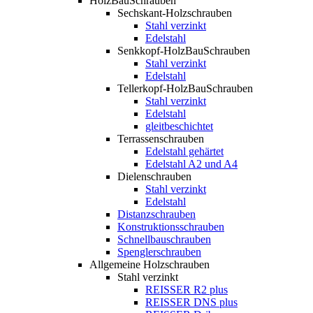
HolzBauSchrauben
Sechskant-Holzschrauben
Stahl verzinkt
Edelstahl
Senkkopf-HolzBauSchrauben
Stahl verzinkt
Edelstahl
Tellerkopf-HolzBauSchrauben
Stahl verzinkt
Edelstahl
gleitbeschichtet
Terrassenschrauben
Edelstahl gehärtet
Edelstahl A2 und A4
Dielenschrauben
Stahl verzinkt
Edelstahl
Distanzschrauben
Konstruktionsschrauben
Schnellbauschrauben
Spenglerschrauben
Allgemeine Holzschrauben
Stahl verzinkt
REISSER R2 plus
REISSER DNS plus