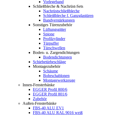
Vorlegeband
Schließbleche & Nachrüst-Sets
Nachrüstschließbleche
Schleißbleche f. Ganzglastüren
Bandverstärkungen
Sonstiges Türenzubehör
Lüftungsgitter
Spione
Profilzylinder
Türpuffer
Türschwellen
Boden- u. Zargendichtungen
Bodendichtungen
Schiebetürbeschläge
Montagezubehör
Schäume
Bohrschablonen
Montagewerkzeuge
Innen-Fensterbänke
EGGER Profil 800/6
EGGER Profil 801/6
Zubehör
Außen-Fensterbänke
FBS-40 ALU EV1
FBS-40 ALU RAL 9016 weiß