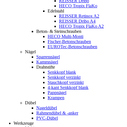
REISSER Dribo
HECO Tropix FlaKo
Edelstahl
REISSER Retinox A2
REISSER Dribo A4
HECO Tropix FlaKo A2
Beton- & Steinschrauben
HECO Multi-Monti
Fischer-Betonschrauben
EUROTec-Betonschrauben
Nägel
Sparrennägel
Kammnägel
Drahtstifte
Senkkopf blank
Senkkopf verzinkt
Stauchkopf verzinkt
4-kant Senkkopf blank
Pappnägel
Krampen
Dübel
Nageldübel
Rahmendübel & -anker
PVC-Dübel
Werkzeuge