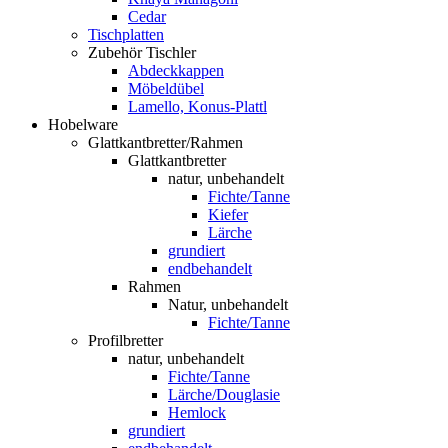
Cedar
Tischplatten
Zubehör Tischler
Abdeckkappen
Möbeldübel
Lamello, Konus-Plattl
Hobelware
Glattkantbretter/Rahmen
Glattkantbretter
natur, unbehandelt
Fichte/Tanne
Kiefer
Lärche
grundiert
endbehandelt
Rahmen
Natur, unbehandelt
Fichte/Tanne
Profilbretter
natur, unbehandelt
Fichte/Tanne
Lärche/Douglasie
Hemlock
grundiert