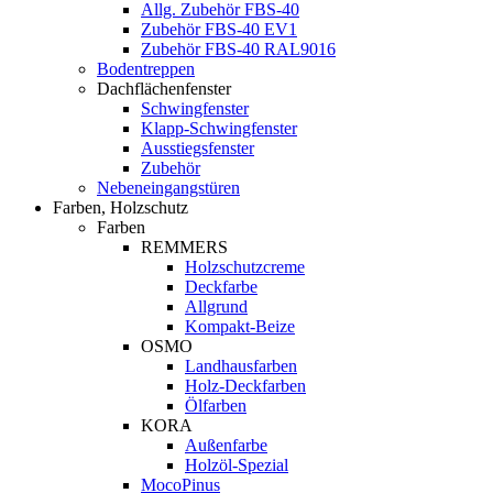
Allg. Zubehör FBS-40
Zubehör FBS-40 EV1
Zubehör FBS-40 RAL9016
Bodentreppen
Dachflächenfenster
Schwingfenster
Klapp-Schwingfenster
Ausstiegsfenster
Zubehör
Nebeneingangstüren
Farben, Holzschutz
Farben
REMMERS
Holzschutzcreme
Deckfarbe
Allgrund
Kompakt-Beize
OSMO
Landhausfarben
Holz-Deckfarben
Ölfarben
KORA
Außenfarbe
Holzöl-Spezial
MocoPinus