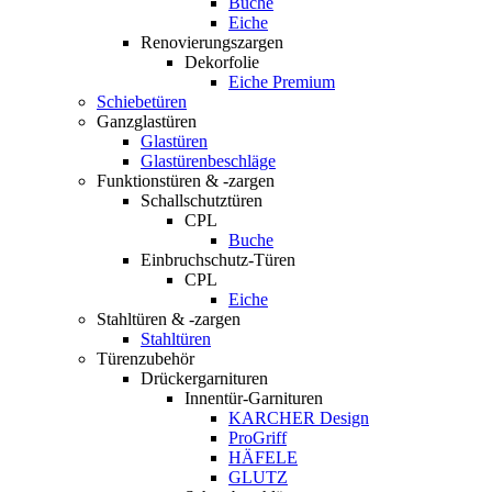
Buche
Eiche
Renovierungszargen
Dekorfolie
Eiche Premium
Schiebetüren
Ganzglastüren
Glastüren
Glastürenbeschläge
Funktionstüren & -zargen
Schallschutztüren
CPL
Buche
Einbruchschutz-Türen
CPL
Eiche
Stahltüren & -zargen
Stahltüren
Türenzubehör
Drückergarnituren
Innentür-Garnituren
KARCHER Design
ProGriff
HÄFELE
GLUTZ