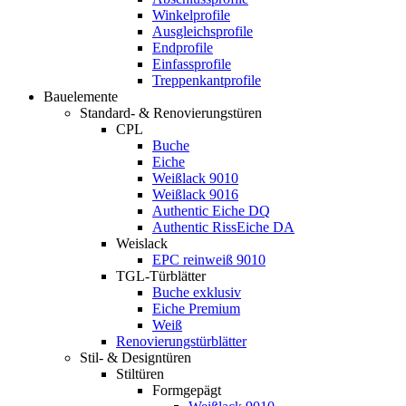
Winkelprofile
Ausgleichsprofile
Endprofile
Einfassprofile
Treppenkantprofile
Bauelemente
Standard- & Renovierungstüren
CPL
Buche
Eiche
Weißlack 9010
Weißlack 9016
Authentic Eiche DQ
Authentic RissEiche DA
Weislack
EPC reinweiß 9010
TGL-Türblätter
Buche exklusiv
Eiche Premium
Weiß
Renovierungstürblätter
Stil- & Designtüren
Stiltüren
Formgepägt