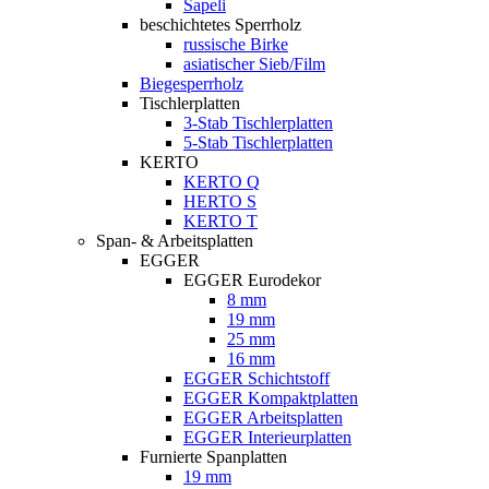
Sapeli
beschichtetes Sperrholz
russische Birke
asiatischer Sieb/Film
Biegesperrholz
Tischlerplatten
3-Stab Tischlerplatten
5-Stab Tischlerplatten
KERTO
KERTO Q
HERTO S
KERTO T
Span- & Arbeitsplatten
EGGER
EGGER Eurodekor
8 mm
19 mm
25 mm
16 mm
EGGER Schichtstoff
EGGER Kompaktplatten
EGGER Arbeitsplatten
EGGER Interieurplatten
Furnierte Spanplatten
19 mm