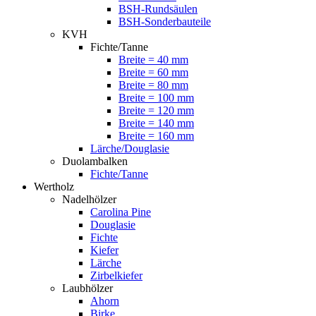
BSH-Rundsäulen
BSH-Sonderbauteile
KVH
Fichte/Tanne
Breite = 40 mm
Breite = 60 mm
Breite = 80 mm
Breite = 100 mm
Breite = 120 mm
Breite = 140 mm
Breite = 160 mm
Lärche/Douglasie
Duolambalken
Fichte/Tanne
Wertholz
Nadelhölzer
Carolina Pine
Douglasie
Fichte
Kiefer
Lärche
Zirbelkiefer
Laubhölzer
Ahorn
Birke