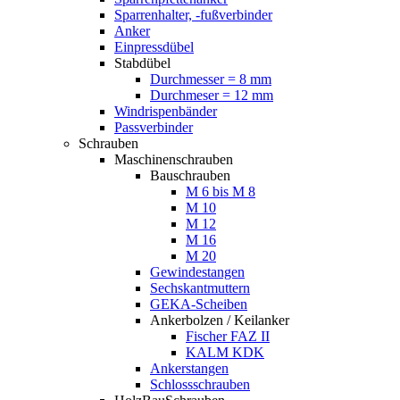
Sparrenhalter, -fußverbinder
Anker
Einpressdübel
Stabdübel
Durchmesser = 8 mm
Durchmeser = 12 mm
Windrispenbänder
Passverbinder
Schrauben
Maschinenschrauben
Bauschrauben
M 6 bis M 8
M 10
M 12
M 16
M 20
Gewindestangen
Sechskantmuttern
GEKA-Scheiben
Ankerbolzen / Keilanker
Fischer FAZ II
KALM KDK
Ankerstangen
Schlossschrauben