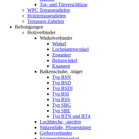
Tor- und Türverschlüsse
WPC Terrassendielen
Holzterrassendielen
Terrassen-Zubehör
Befestigungen
Holzverbinder
Winkelverbinder
Winkel
Lochplattenwinkel
Zuganker
Betonwinkel
Knaggen
Balkenschuhe, -träger
Typ BSN
Typ BSD
Typ BSDI
Typ BSI
Typ BSS
Typ SBG
Typ SBE
Typ BTN und BT4
Lochbleche, -streifen
Stützenfüße, Pfostenträger
Gerberverbinder
Sparrenpfettenanker