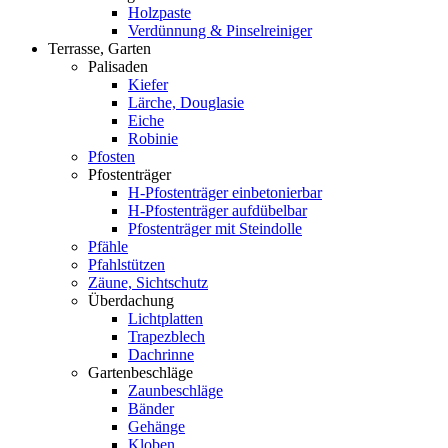
Holzpaste
Verdünnung & Pinselreiniger
Terrasse, Garten
Palisaden
Kiefer
Lärche, Douglasie
Eiche
Robinie
Pfosten
Pfostenträger
H-Pfostenträger einbetonierbar
H-Pfostenträger aufdübelbar
Pfostenträger mit Steindolle
Pfähle
Pfahlstützen
Zäune, Sichtschutz
Überdachung
Lichtplatten
Trapezblech
Dachrinne
Gartenbeschläge
Zaunbeschläge
Bänder
Gehänge
Kloben