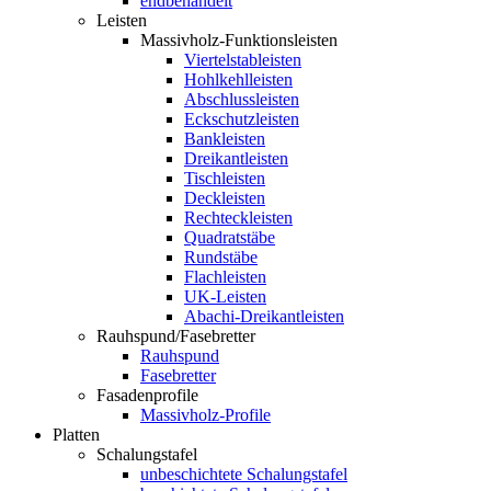
endbehandelt
Leisten
Massivholz-Funktionsleisten
Viertelstableisten
Hohlkehlleisten
Abschlussleisten
Eckschutzleisten
Bankleisten
Dreikantleisten
Tischleisten
Deckleisten
Rechteckleisten
Quadratstäbe
Rundstäbe
Flachleisten
UK-Leisten
Abachi-Dreikantleisten
Rauhspund/Fasebretter
Rauhspund
Fasebretter
Fasadenprofile
Massivholz-Profile
Platten
Schalungstafel
unbeschichtete Schalungstafel