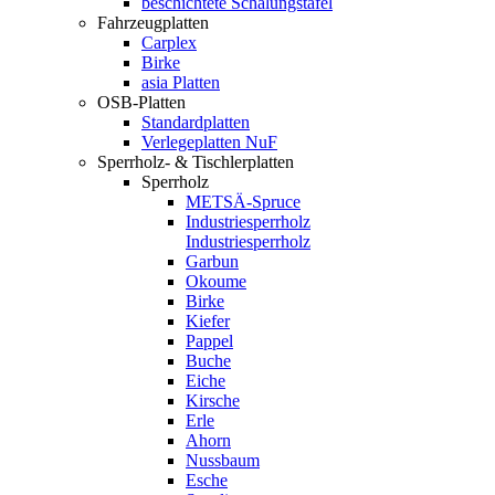
beschichtete Schalungstafel
Fahrzeugplatten
Carplex
Birke
asia Platten
OSB-Platten
Standardplatten
Verlegeplatten NuF
Sperrholz- & Tischlerplatten
Sperrholz
METSÄ-Spruce
Industriesperrholz
Industriesperrholz
Garbun
Okoume
Birke
Kiefer
Pappel
Buche
Eiche
Kirsche
Erle
Ahorn
Nussbaum
Esche