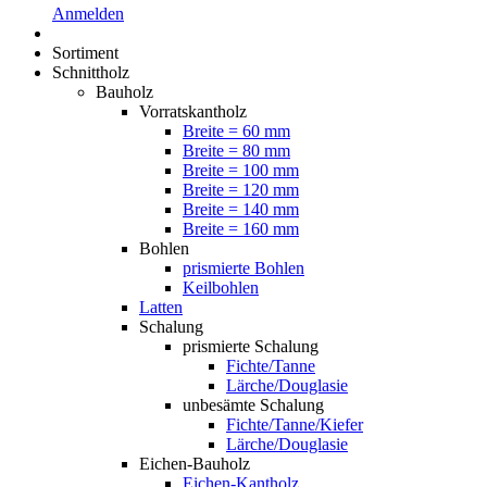
Anmelden
Sortiment
Schnittholz
Bauholz
Vorratskantholz
Breite = 60 mm
Breite = 80 mm
Breite = 100 mm
Breite = 120 mm
Breite = 140 mm
Breite = 160 mm
Bohlen
prismierte Bohlen
Keilbohlen
Latten
Schalung
prismierte Schalung
Fichte/Tanne
Lärche/Douglasie
unbesämte Schalung
Fichte/Tanne/Kiefer
Lärche/Douglasie
Eichen-Bauholz
Eichen-Kantholz