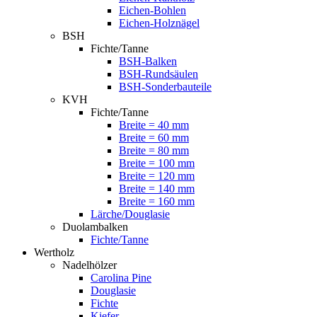
Eichen-Bohlen
Eichen-Holznägel
BSH
Fichte/Tanne
BSH-Balken
BSH-Rundsäulen
BSH-Sonderbauteile
KVH
Fichte/Tanne
Breite = 40 mm
Breite = 60 mm
Breite = 80 mm
Breite = 100 mm
Breite = 120 mm
Breite = 140 mm
Breite = 160 mm
Lärche/Douglasie
Duolambalken
Fichte/Tanne
Wertholz
Nadelhölzer
Carolina Pine
Douglasie
Fichte
Kiefer