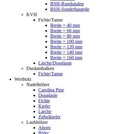
BSH-Rundsäulen
BSH-Sonderbauteile
KVH
Fichte/Tanne
Breite = 40 mm
Breite = 60 mm
Breite = 80 mm
Breite = 100 mm
Breite = 120 mm
Breite = 140 mm
Breite = 160 mm
Lärche/Douglasie
Duolambalken
Fichte/Tanne
Wertholz
Nadelhölzer
Carolina Pine
Douglasie
Fichte
Kiefer
Lärche
Zirbelkiefer
Laubhölzer
Ahorn
Birke