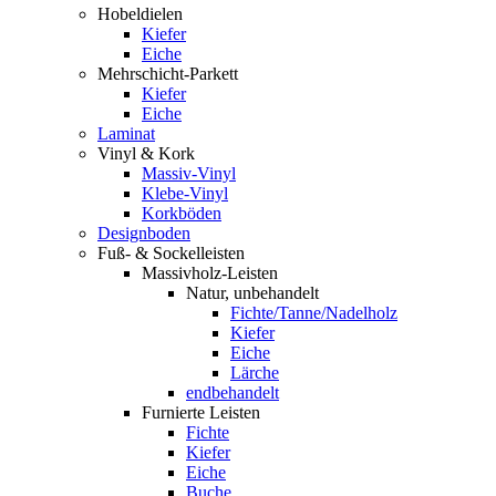
Hobeldielen
Kiefer
Eiche
Mehrschicht-Parkett
Kiefer
Eiche
Laminat
Vinyl & Kork
Massiv-Vinyl
Klebe-Vinyl
Korkböden
Designboden
Fuß- & Sockelleisten
Massivholz-Leisten
Natur, unbehandelt
Fichte/Tanne/Nadelholz
Kiefer
Eiche
Lärche
endbehandelt
Furnierte Leisten
Fichte
Kiefer
Eiche
Buche