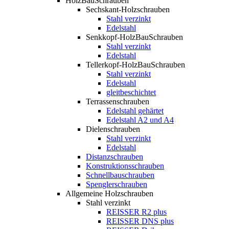
HolzBauSchrauben
Sechskant-Holzschrauben
Stahl verzinkt
Edelstahl
Senkkopf-HolzBauSchrauben
Stahl verzinkt
Edelstahl
Tellerkopf-HolzBauSchrauben
Stahl verzinkt
Edelstahl
gleitbeschichtet
Terrassenschrauben
Edelstahl gehärtet
Edelstahl A2 und A4
Dielenschrauben
Stahl verzinkt
Edelstahl
Distanzschrauben
Konstruktionsschrauben
Schnellbauschrauben
Spenglerschrauben
Allgemeine Holzschrauben
Stahl verzinkt
REISSER R2 plus
REISSER DNS plus