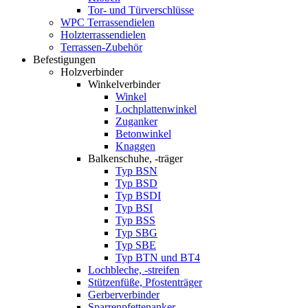
Tor- und Türverschlüsse
WPC Terrassendielen
Holzterrassendielen
Terrassen-Zubehör
Befestigungen
Holzverbinder
Winkelverbinder
Winkel
Lochplattenwinkel
Zuganker
Betonwinkel
Knaggen
Balkenschuhe, -träger
Typ BSN
Typ BSD
Typ BSDI
Typ BSI
Typ BSS
Typ SBG
Typ SBE
Typ BTN und BT4
Lochbleche, -streifen
Stützenfüße, Pfostenträger
Gerberverbinder
Sparrenpfettenanker