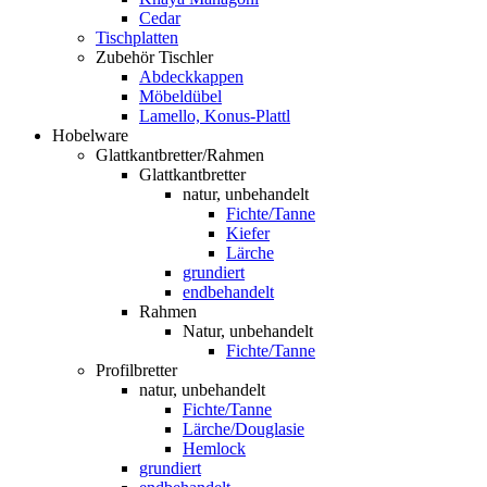
Cedar
Tischplatten
Zubehör Tischler
Abdeckkappen
Möbeldübel
Lamello, Konus-Plattl
Hobelware
Glattkantbretter/Rahmen
Glattkantbretter
natur, unbehandelt
Fichte/Tanne
Kiefer
Lärche
grundiert
endbehandelt
Rahmen
Natur, unbehandelt
Fichte/Tanne
Profilbretter
natur, unbehandelt
Fichte/Tanne
Lärche/Douglasie
Hemlock
grundiert