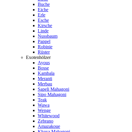
Buche
Eiche
Erle
Esche
Kirsche
Linde
Nussbaum
Pappel
Robinie
Rüster
Exotenhölzer
Ayous
Bosse
Kambala
Meranti
Merbau
Sapeli Mahagoni
Sipo Mahagoni
Teak
Wawa
Wenge
Whitewood
Zebrano
Amazakoue
Khaya Mahagoni