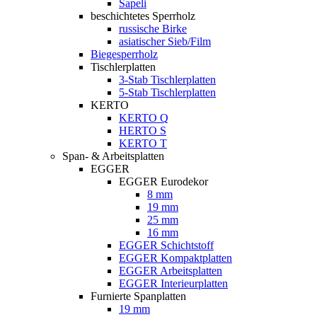
Sapeli
beschichtetes Sperrholz
russische Birke
asiatischer Sieb/Film
Biegesperrholz
Tischlerplatten
3-Stab Tischlerplatten
5-Stab Tischlerplatten
KERTO
KERTO Q
HERTO S
KERTO T
Span- & Arbeitsplatten
EGGER
EGGER Eurodekor
8 mm
19 mm
25 mm
16 mm
EGGER Schichtstoff
EGGER Kompaktplatten
EGGER Arbeitsplatten
EGGER Interieurplatten
Furnierte Spanplatten
19 mm