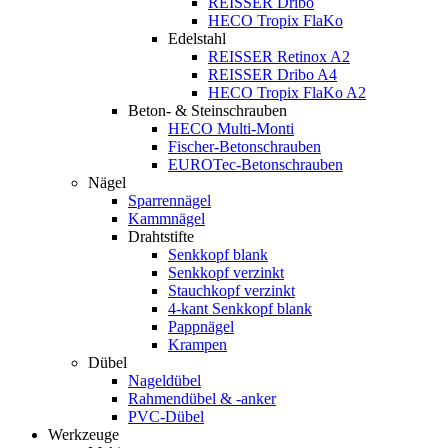
REISSER Dribo
HECO Tropix FlaKo
Edelstahl
REISSER Retinox A2
REISSER Dribo A4
HECO Tropix FlaKo A2
Beton- & Steinschrauben
HECO Multi-Monti
Fischer-Betonschrauben
EUROTec-Betonschrauben
Nägel
Sparrennägel
Kammnägel
Drahtstifte
Senkkopf blank
Senkkopf verzinkt
Stauchkopf verzinkt
4-kant Senkkopf blank
Pappnägel
Krampen
Dübel
Nageldübel
Rahmendübel & -anker
PVC-Dübel
Werkzeuge