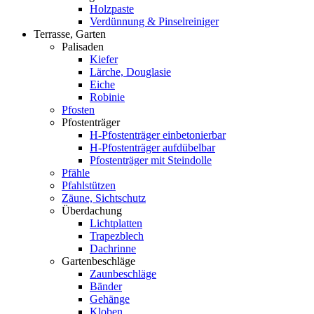
Holzpaste
Verdünnung & Pinselreiniger
Terrasse, Garten
Palisaden
Kiefer
Lärche, Douglasie
Eiche
Robinie
Pfosten
Pfostenträger
H-Pfostenträger einbetonierbar
H-Pfostenträger aufdübelbar
Pfostenträger mit Steindolle
Pfähle
Pfahlstützen
Zäune, Sichtschutz
Überdachung
Lichtplatten
Trapezblech
Dachrinne
Gartenbeschläge
Zaunbeschläge
Bänder
Gehänge
Kloben