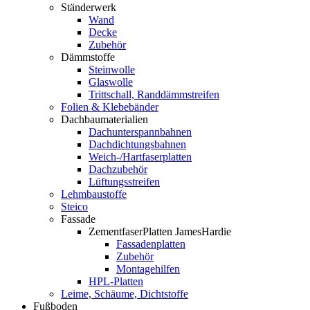
Ständerwerk
Wand
Decke
Zubehör
Dämmstoffe
Steinwolle
Glaswolle
Trittschall, Randdämmstreifen
Folien & Klebebänder
Dachbaumaterialien
Dachunterspannbahnen
Dachdichtungsbahnen
Weich-/Hartfaserplatten
Dachzubehör
Lüftungsstreifen
Lehmbaustoffe
Steico
Fassade
ZementfaserPlatten JamesHardie
Fassadenplatten
Zubehör
Montagehilfen
HPL-Platten
Leime, Schäume, Dichtstoffe
Fußboden