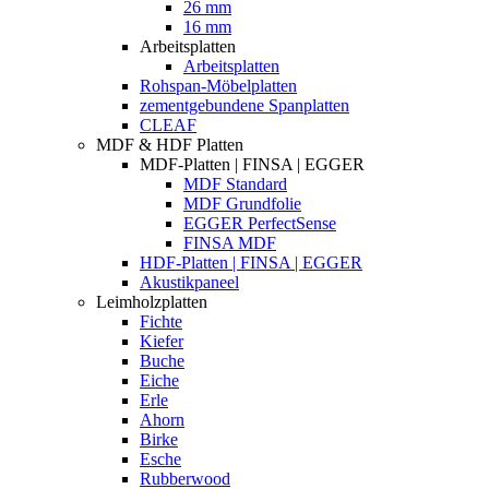
26 mm
16 mm
Arbeitsplatten
Arbeitsplatten
Rohspan-Möbelplatten
zementgebundene Spanplatten
CLEAF
MDF & HDF Platten
MDF-Platten | FINSA | EGGER
MDF Standard
MDF Grundfolie
EGGER PerfectSense
FINSA MDF
HDF-Platten | FINSA | EGGER
Akustikpaneel
Leimholzplatten
Fichte
Kiefer
Buche
Eiche
Erle
Ahorn
Birke
Esche
Rubberwood