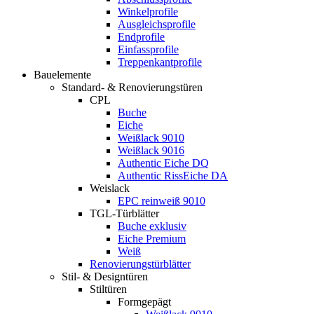
Winkelprofile
Ausgleichsprofile
Endprofile
Einfassprofile
Treppenkantprofile
Bauelemente
Standard- & Renovierungstüren
CPL
Buche
Eiche
Weißlack 9010
Weißlack 9016
Authentic Eiche DQ
Authentic RissEiche DA
Weislack
EPC reinweiß 9010
TGL-Türblätter
Buche exklusiv
Eiche Premium
Weiß
Renovierungstürblätter
Stil- & Designtüren
Stiltüren
Formgepägt