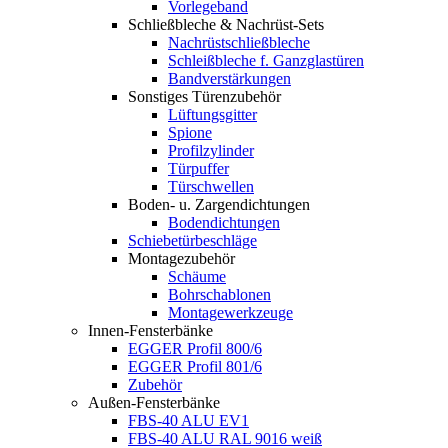
Vorlegeband
Schließbleche & Nachrüst-Sets
Nachrüstschließbleche
Schleißbleche f. Ganzglastüren
Bandverstärkungen
Sonstiges Türenzubehör
Lüftungsgitter
Spione
Profilzylinder
Türpuffer
Türschwellen
Boden- u. Zargendichtungen
Bodendichtungen
Schiebetürbeschläge
Montagezubehör
Schäume
Bohrschablonen
Montagewerkzeuge
Innen-Fensterbänke
EGGER Profil 800/6
EGGER Profil 801/6
Zubehör
Außen-Fensterbänke
FBS-40 ALU EV1
FBS-40 ALU RAL 9016 weiß