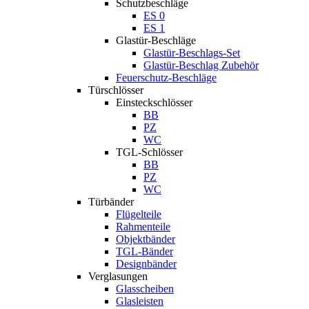
Schutzbeschläge
ES 0
ES 1
Glastür-Beschläge
Glastür-Beschlags-Set
Glastür-Beschlag Zubehör
Feuerschutz-Beschläge
Türschlösser
Einsteckschlösser
BB
PZ
WC
TGL-Schlösser
BB
PZ
WC
Türbänder
Flügelteile
Rahmenteile
Objektbänder
TGL-Bänder
Designbänder
Verglasungen
Glasscheiben
Glasleisten