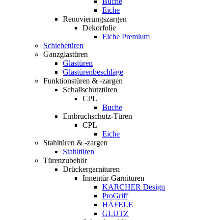
Buche
Eiche
Renovierungszargen
Dekorfolie
Eiche Premium
Schiebetüren
Ganzglastüren
Glastüren
Glastürenbeschläge
Funktionstüren & -zargen
Schallschutztüren
CPL
Buche
Einbruchschutz-Türen
CPL
Eiche
Stahltüren & -zargen
Stahltüren
Türenzubehör
Drückergarnituren
Innentür-Garnituren
KARCHER Design
ProGriff
HÄFELE
GLUTZ