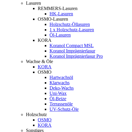
Lasuren
REMMERS-Lasuren
HK-Lasuren
OSMO-Lasuren
Holzschutz-Öllasuren
1 x Holzschutz-Lasuren
Öl-Lasuren
KORA
Koranol Compact MSL
Koranol Imprägnierlasur
Koranol Imprägnierlasur Pro
Wachse & Öle
KORA
OSMO
Hartwachsöl
Klarwachs
Deko-Wachs
Uni-Wax
Öl-Beize
Terrassenöle
UV-Schutz-Öle
Holzschutz
OSMO
KORA
Sonstiges