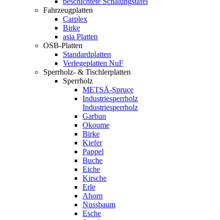
beschichtete Schalungstafel
Fahrzeugplatten
Carplex
Birke
asia Platten
OSB-Platten
Standardplatten
Verlegeplatten NuF
Sperrholz- & Tischlerplatten
Sperrholz
METSÄ-Spruce
Industriesperrholz
Industriesperrholz
Garbun
Okoume
Birke
Kiefer
Pappel
Buche
Eiche
Kirsche
Erle
Ahorn
Nussbaum
Esche