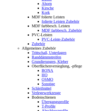
Ahorn
Kirsche
Kork
MDF folierte Leisten
folierte Leisten Zubehör
MDF farbbesch. Leisten
MDF farbbesch. Zubehör
PVC-Leisten
PVC-Leiste-Zubehör
Zubehör
Allgemeines Zubehör
Trittschall, Unterlagen
Randdämmstreifen
Grundierungen, Kleber
Oberflächenversieglung, -pflege
BONA
HQ
OSMO
Sonstige
Schleifmittel
Verlegewerkzeuge
Bodenschienen
Übergangsprofile
T-Profile
Abschlussprofile