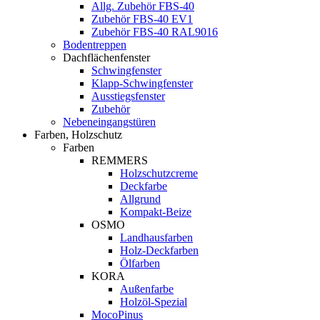
Allg. Zubehör FBS-40
Zubehör FBS-40 EV1
Zubehör FBS-40 RAL9016
Bodentreppen
Dachflächenfenster
Schwingfenster
Klapp-Schwingfenster
Ausstiegsfenster
Zubehör
Nebeneingangstüren
Farben, Holzschutz
Farben
REMMERS
Holzschutzcreme
Deckfarbe
Allgrund
Kompakt-Beize
OSMO
Landhausfarben
Holz-Deckfarben
Ölfarben
KORA
Außenfarbe
Holzöl-Spezial
MocoPinus