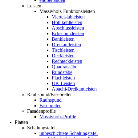
endbehandelt
Leisten
Massivholz-Funktionsleisten
Viertelstableisten
Hohlkehlleisten
Abschlussleisten
Eckschutzleisten
Bankleisten
Dreikantleisten
Tischleisten
Deckleisten
Rechteckleisten
Quadratstäbe
Rundstäbe
Flachleisten
UK-Leisten
Abachi-Dreikantleisten
Rauhspund/Fasebretter
Rauhspund
Fasebretter
Fasadenprofile
Massivholz-Profile
Platten
Schalungstafel
unbeschichtete Schalungstafel