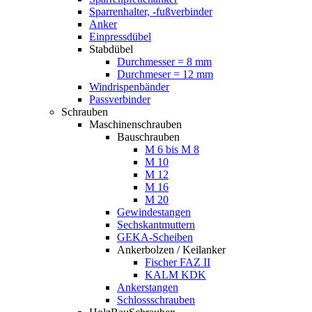
Sparrenhalter, -fußverbinder
Anker
Einpressdübel
Stabdübel
Durchmesser = 8 mm
Durchmeser = 12 mm
Windrispenbänder
Passverbinder
Schrauben
Maschinenschrauben
Bauschrauben
M 6 bis M 8
M 10
M 12
M 16
M 20
Gewindestangen
Sechskantmuttern
GEKA-Scheiben
Ankerbolzen / Keilanker
Fischer FAZ II
KALM KDK
Ankerstangen
Schlossschrauben