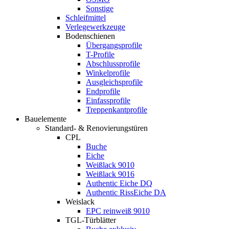
Sonstige
Schleifmittel
Verlegewerkzeuge
Bodenschienen
Übergangsprofile
T-Profile
Abschlussprofile
Winkelprofile
Ausgleichsprofile
Endprofile
Einfassprofile
Treppenkantprofile
Bauelemente
Standard- & Renovierungstüren
CPL
Buche
Eiche
Weißlack 9010
Weißlack 9016
Authentic Eiche DQ
Authentic RissEiche DA
Weislack
EPC reinweiß 9010
TGL-Türblätter