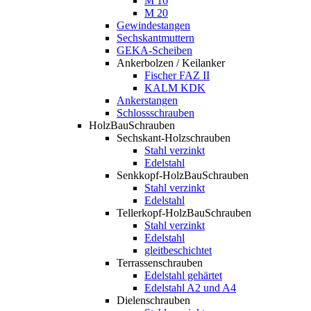
M 16
M 20
Gewindestangen
Sechskantmuttern
GEKA-Scheiben
Ankerbolzen / Keilanker
Fischer FAZ II
KALM KDK
Ankerstangen
Schlossschrauben
HolzBauSchrauben
Sechskant-Holzschrauben
Stahl verzinkt
Edelstahl
Senkkopf-HolzBauSchrauben
Stahl verzinkt
Edelstahl
Tellerkopf-HolzBauSchrauben
Stahl verzinkt
Edelstahl
gleitbeschichtet
Terrassenschrauben
Edelstahl gehärtet
Edelstahl A2 und A4
Dielenschrauben