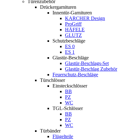
Türenzubehör
Drückergarnituren
Innentür-Garnituren
KARCHER Design
ProGriff
HÄFELE
GLUTZ
Schutzbeschläge
ES 0
ES 1
Glastür-Beschläge
Glastür-Beschlags-Set
Glastür-Beschlag Zubehör
Feuerschutz-Beschläge
Türschlösser
Einsteckschlösser
BB
PZ
WC
TGL-Schlösser
BB
PZ
WC
Türbänder
Flügelteile