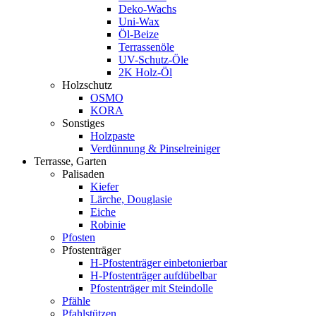
Deko-Wachs
Uni-Wax
Öl-Beize
Terrassenöle
UV-Schutz-Öle
2K Holz-Öl
Holzschutz
OSMO
KORA
Sonstiges
Holzpaste
Verdünnung & Pinselreiniger
Terrasse, Garten
Palisaden
Kiefer
Lärche, Douglasie
Eiche
Robinie
Pfosten
Pfostenträger
H-Pfostenträger einbetonierbar
H-Pfostenträger aufdübelbar
Pfostenträger mit Steindolle
Pfähle
Pfahlstützen