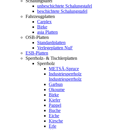
Schalungstafel
unbeschichtete Schalungstafel
beschichtete Schalungstafel
Fahrzeugplatten
Carplex
Birke
asia Platten
OSB-Platten
Standardplatten
Verlegeplatten NuF
ESB-Platten
Sperrholz- & Tischlerplatten
Sperrholz
METSÄ-Spruce
Industriesperrholz
Industriesperrholz
Garbun
Okoume
Birke
Kiefer
Pappel
Buche
Eiche
Kirsche
Erle