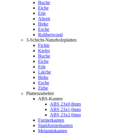
Buche
Eiche
Erle
Ahorn
Birke
Esche
Rubberwood
3-Schicht-Naturholzplatten
Fichte
Kiefer
Buche
Eiche
Erle
Lärche
Birke
Esche
Zirbe
Plattenzubehör
ABS-Kanten
ABS 23x0,8mm
ABS 23x1,0mm
ABS 23x2,0mm
Furnierkanten
Starkfurnierkanten
Melaminkanten