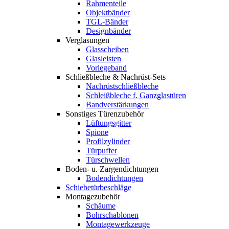
Rahmenteile
Objektbänder
TGL-Bänder
Designbänder
Verglasungen
Glasscheiben
Glasleisten
Vorlegeband
Schließbleche & Nachrüst-Sets
Nachrüstschließbleche
Schleißbleche f. Ganzglastüren
Bandverstärkungen
Sonstiges Türenzubehör
Lüftungsgitter
Spione
Profilzylinder
Türpuffer
Türschwellen
Boden- u. Zargendichtungen
Bodendichtungen
Schiebetürbeschläge
Montagezubehör
Schäume
Bohrschablonen
Montagewerkzeuge