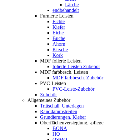
Lärche
endbehandelt
Furnierte Leisten
Fichte
Kiefer
Eiche
Buche
Ahorn
Kirsche
Kork
MDF folierte Leisten
folierte Leisten Zubehör
MDF farbbesch. Leisten
MDF farbbesch. Zubehör
PVC-Leisten
PVC-Leiste-Zubehör
Zubehör
Allgemeines Zubehör
Trittschall, Unterlagen
Randdämmstreifen
Grundierungen, Kleber
Oberflächenversieglung, -pflege
BONA
HQ
OSMO