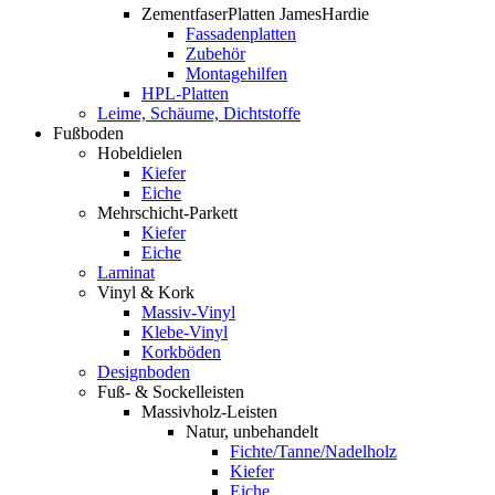
ZementfaserPlatten JamesHardie
Fassadenplatten
Zubehör
Montagehilfen
HPL-Platten
Leime, Schäume, Dichtstoffe
Fußboden
Hobeldielen
Kiefer
Eiche
Mehrschicht-Parkett
Kiefer
Eiche
Laminat
Vinyl & Kork
Massiv-Vinyl
Klebe-Vinyl
Korkböden
Designboden
Fuß- & Sockelleisten
Massivholz-Leisten
Natur, unbehandelt
Fichte/Tanne/Nadelholz
Kiefer
Eiche