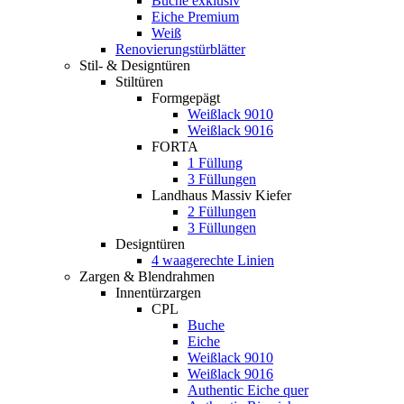
Buche exklusiv
Eiche Premium
Weiß
Renovierungstürblätter
Stil- & Designtüren
Stiltüren
Formgepägt
Weißlack 9010
Weißlack 9016
FORTA
1 Füllung
3 Füllungen
Landhaus Massiv Kiefer
2 Füllungen
3 Füllungen
Designtüren
4 waagerechte Linien
Zargen & Blendrahmen
Innentürzargen
CPL
Buche
Eiche
Weißlack 9010
Weißlack 9016
Authentic Eiche quer