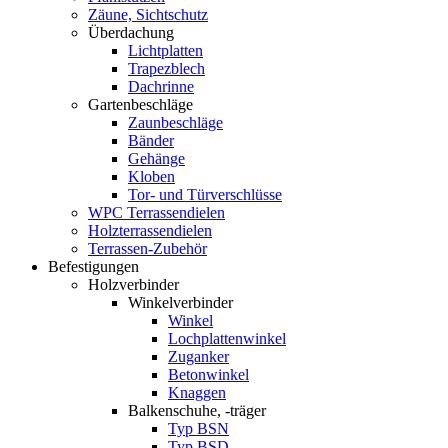
Zäune, Sichtschutz
Überdachung
Lichtplatten
Trapezblech
Dachrinne
Gartenbeschläge
Zaunbeschläge
Bänder
Gehänge
Kloben
Tor- und Türverschlüsse
WPC Terrassendielen
Holzterrassendielen
Terrassen-Zubehör
Befestigungen
Holzverbinder
Winkelverbinder
Winkel
Lochplattenwinkel
Zuganker
Betonwinkel
Knaggen
Balkenschuhe, -träger
Typ BSN
Typ BSD