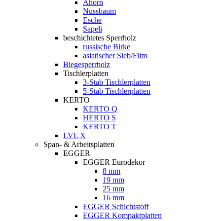
Ahorn
Nussbaum
Esche
Sapeli
beschichtetes Sperrholz
russische Birke
asiatischer Sieb/Film
Biegesperrholz
Tischlerplatten
3-Stab Tischlerplatten
5-Stab Tischlerplatten
KERTO
KERTO Q
HERTO S
KERTO T
LVL X
Span- & Arbeitsplatten
EGGER
EGGER Eurodekor
8 mm
19 mm
25 mm
16 mm
EGGER Schichtstoff
EGGER Kompaktplatten