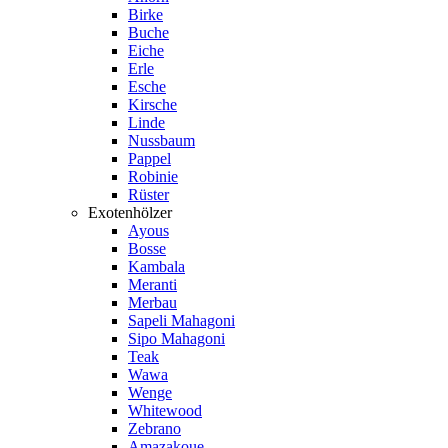
Birke
Buche
Eiche
Erle
Esche
Kirsche
Linde
Nussbaum
Pappel
Robinie
Rüster
Exotenhölzer
Ayous
Bosse
Kambala
Meranti
Merbau
Sapeli Mahagoni
Sipo Mahagoni
Teak
Wawa
Wenge
Whitewood
Zebrano
Amazakoue