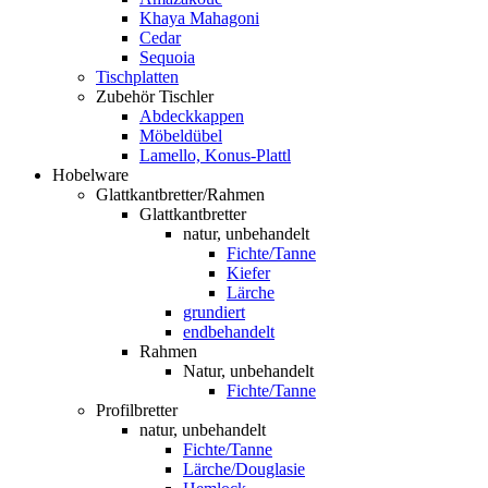
Khaya Mahagoni
Cedar
Sequoia
Tischplatten
Zubehör Tischler
Abdeckkappen
Möbeldübel
Lamello, Konus-Plattl
Hobelware
Glattkantbretter/Rahmen
Glattkantbretter
natur, unbehandelt
Fichte/Tanne
Kiefer
Lärche
grundiert
endbehandelt
Rahmen
Natur, unbehandelt
Fichte/Tanne
Profilbretter
natur, unbehandelt
Fichte/Tanne
Lärche/Douglasie