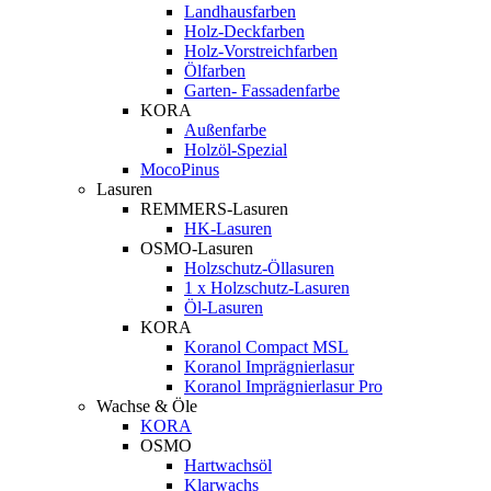
Landhausfarben
Holz-Deckfarben
Holz-Vorstreichfarben
Ölfarben
Garten- Fassadenfarbe
KORA
Außenfarbe
Holzöl-Spezial
MocoPinus
Lasuren
REMMERS-Lasuren
HK-Lasuren
OSMO-Lasuren
Holzschutz-Öllasuren
1 x Holzschutz-Lasuren
Öl-Lasuren
KORA
Koranol Compact MSL
Koranol Imprägnierlasur
Koranol Imprägnierlasur Pro
Wachse & Öle
KORA
OSMO
Hartwachsöl
Klarwachs