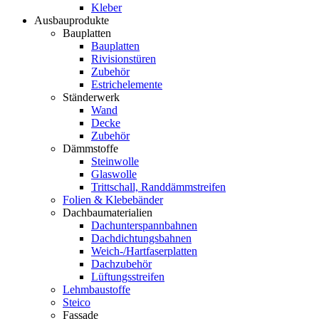
Kleber
Ausbauprodukte
Bauplatten
Bauplatten
Rivisionstüren
Zubehör
Estrichelemente
Ständerwerk
Wand
Decke
Zubehör
Dämmstoffe
Steinwolle
Glaswolle
Trittschall, Randdämmstreifen
Folien & Klebebänder
Dachbaumaterialien
Dachunterspannbahnen
Dachdichtungsbahnen
Weich-/Hartfaserplatten
Dachzubehör
Lüftungsstreifen
Lehmbaustoffe
Steico
Fassade