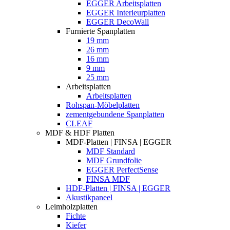
EGGER Arbeitsplatten
EGGER Interieurplatten
EGGER DecoWall
Furnierte Spanplatten
19 mm
26 mm
16 mm
9 mm
25 mm
Arbeitsplatten
Arbeitsplatten
Rohspan-Möbelplatten
zementgebundene Spanplatten
CLEAF
MDF & HDF Platten
MDF-Platten | FINSA | EGGER
MDF Standard
MDF Grundfolie
EGGER PerfectSense
FINSA MDF
HDF-Platten | FINSA | EGGER
Akustikpaneel
Leimholzplatten
Fichte
Kiefer