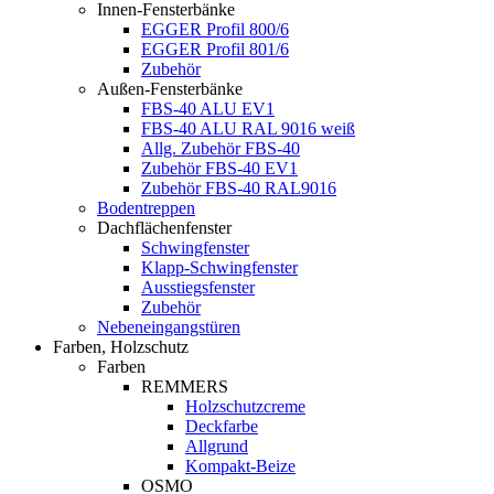
Innen-Fensterbänke
EGGER Profil 800/6
EGGER Profil 801/6
Zubehör
Außen-Fensterbänke
FBS-40 ALU EV1
FBS-40 ALU RAL 9016 weiß
Allg. Zubehör FBS-40
Zubehör FBS-40 EV1
Zubehör FBS-40 RAL9016
Bodentreppen
Dachflächenfenster
Schwingfenster
Klapp-Schwingfenster
Ausstiegsfenster
Zubehör
Nebeneingangstüren
Farben, Holzschutz
Farben
REMMERS
Holzschutzcreme
Deckfarbe
Allgrund
Kompakt-Beize
OSMO