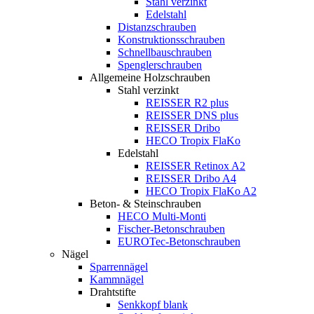
Stahl verzinkt
Edelstahl
Distanzschrauben
Konstruktionsschrauben
Schnellbauschrauben
Spenglerschrauben
Allgemeine Holzschrauben
Stahl verzinkt
REISSER R2 plus
REISSER DNS plus
REISSER Dribo
HECO Tropix FlaKo
Edelstahl
REISSER Retinox A2
REISSER Dribo A4
HECO Tropix FlaKo A2
Beton- & Steinschrauben
HECO Multi-Monti
Fischer-Betonschrauben
EUROTec-Betonschrauben
Nägel
Sparrennägel
Kammnägel
Drahtstifte
Senkkopf blank