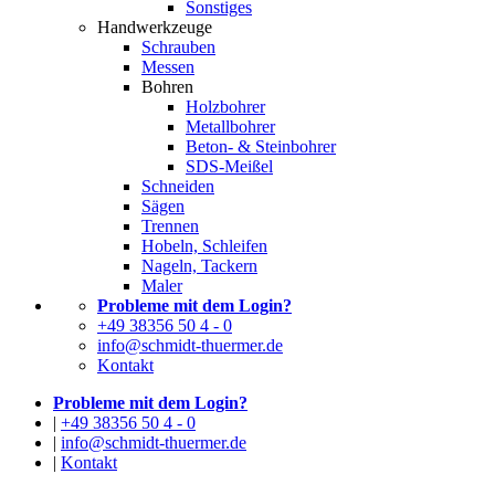
Sonstiges
Handwerkzeuge
Schrauben
Messen
Bohren
Holzbohrer
Metallbohrer
Beton- & Steinbohrer
SDS-Meißel
Schneiden
Sägen
Trennen
Hobeln, Schleifen
Nageln, Tackern
Maler
Probleme mit dem Login?
+49 38356 50 4 - 0
info@schmidt-thuermer.de
Kontakt
Probleme mit dem Login?
|
+49 38356 50 4 - 0
|
info@schmidt-thuermer.de
|
Kontakt