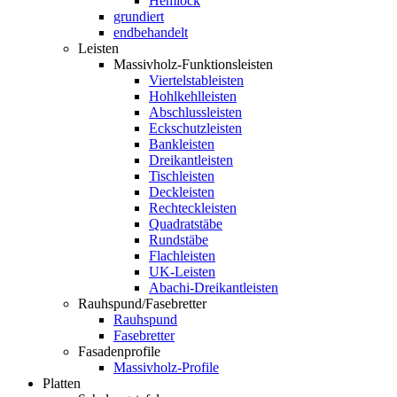
Hemlock
grundiert
endbehandelt
Leisten
Massivholz-Funktionsleisten
Viertelstableisten
Hohlkehlleisten
Abschlussleisten
Eckschutzleisten
Bankleisten
Dreikantleisten
Tischleisten
Deckleisten
Rechteckleisten
Quadratstäbe
Rundstäbe
Flachleisten
UK-Leisten
Abachi-Dreikantleisten
Rauhspund/Fasebretter
Rauhspund
Fasebretter
Fasadenprofile
Massivholz-Profile
Platten