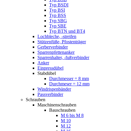
Typ BSDI
Typ BSI
Typ BSS
Typ SBG
Typ SBE
Typ BTN und BT4
Lochbleche, -streifen
Stützenfüße, Pfostenträger
Gerberverbinder
Sparrenpfettenanker
Sparrenhalter, -fußverbinder
Anker
Einpressdübel
Stabdübel
Durchmesser = 8 mm
Durchmeser = 12 mm
Windrispenbänder
Passverbinder
Schrauben
Maschinenschrauben
Bauschrauben
M 6 bis M 8
M 10
M 12