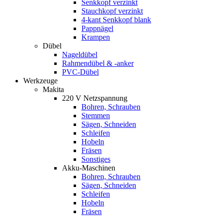
Senkkopf verzinkt
Stauchkopf verzinkt
4-kant Senkkopf blank
Pappnägel
Krampen
Dübel
Nageldübel
Rahmendübel & -anker
PVC-Dübel
Werkzeuge
Makita
220 V Netzspannung
Bohren, Schrauben
Stemmen
Sägen, Schneiden
Schleifen
Hobeln
Fräsen
Sonstiges
Akku-Maschinen
Bohren, Schrauben
Sägen, Schneiden
Schleifen
Hobeln
Fräsen