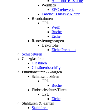
Authentic Risseiche
Weißlack
EPC reinweiß
Landhaus massiv Kiefer
Blendrahmen
CPL
Weiß
Buche
Eiche
Renovierungszargen
Dekorfolie
Eiche Premium
Schiebetüren
Ganzglastüren
Glastüren
Glastürenbeschläge
Funktionstüren & -zargen
Schallschutztüren
CPL
Buche
Einbruchschutz-Türen
CPL
Eiche
Stahltüren & -zargen
Stahltüren