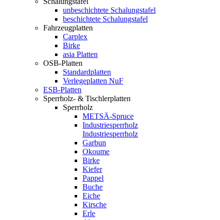
Schalungstafel
unbeschichtete Schalungstafel
beschichtete Schalungstafel
Fahrzeugplatten
Carplex
Birke
asia Platten
OSB-Platten
Standardplatten
Verlegeplatten NuF
ESB-Platten
Sperrholz- & Tischlerplatten
Sperrholz
METSÄ-Spruce
Industriesperrholz
Industriesperrholz
Garbun
Okoume
Birke
Kiefer
Pappel
Buche
Eiche
Kirsche
Erle