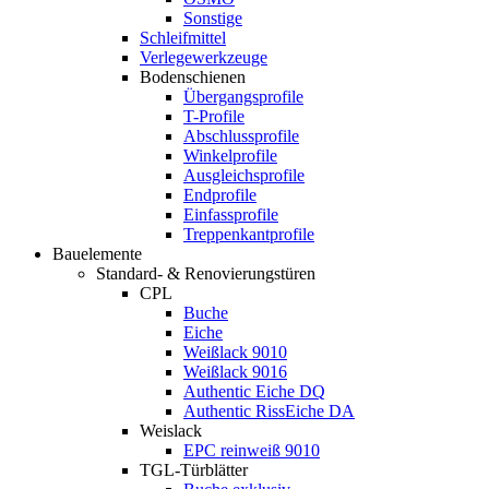
Sonstige
Schleifmittel
Verlegewerkzeuge
Bodenschienen
Übergangsprofile
T-Profile
Abschlussprofile
Winkelprofile
Ausgleichsprofile
Endprofile
Einfassprofile
Treppenkantprofile
Bauelemente
Standard- & Renovierungstüren
CPL
Buche
Eiche
Weißlack 9010
Weißlack 9016
Authentic Eiche DQ
Authentic RissEiche DA
Weislack
EPC reinweiß 9010
TGL-Türblätter