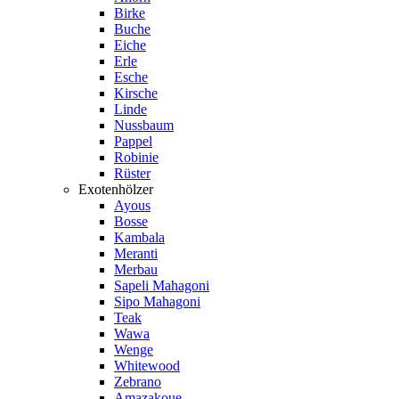
Birke
Buche
Eiche
Erle
Esche
Kirsche
Linde
Nussbaum
Pappel
Robinie
Rüster
Exotenhölzer
Ayous
Bosse
Kambala
Meranti
Merbau
Sapeli Mahagoni
Sipo Mahagoni
Teak
Wawa
Wenge
Whitewood
Zebrano
Amazakoue