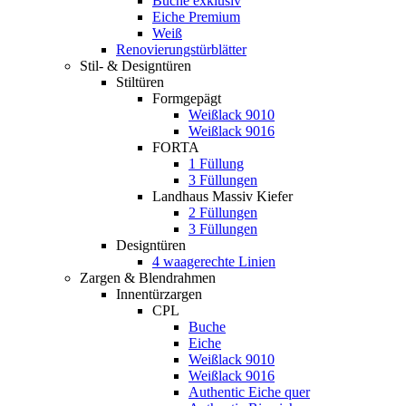
Buche exklusiv
Eiche Premium
Weiß
Renovierungstürblätter
Stil- & Designtüren
Stiltüren
Formgepägt
Weißlack 9010
Weißlack 9016
FORTA
1 Füllung
3 Füllungen
Landhaus Massiv Kiefer
2 Füllungen
3 Füllungen
Designtüren
4 waagerechte Linien
Zargen & Blendrahmen
Innentürzargen
CPL
Buche
Eiche
Weißlack 9010
Weißlack 9016
Authentic Eiche quer