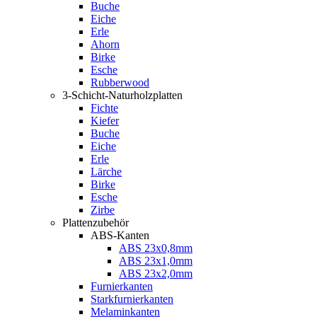
Buche
Eiche
Erle
Ahorn
Birke
Esche
Rubberwood
3-Schicht-Naturholzplatten
Fichte
Kiefer
Buche
Eiche
Erle
Lärche
Birke
Esche
Zirbe
Plattenzubehör
ABS-Kanten
ABS 23x0,8mm
ABS 23x1,0mm
ABS 23x2,0mm
Furnierkanten
Starkfurnierkanten
Melaminkanten