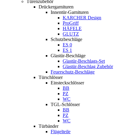
Türenzubehör
Drückergarnituren
Innentür-Garnituren
KARCHER Design
ProGriff
HÄFELE
GLUTZ
Schutzbeschläge
ES 0
ES 1
Glastür-Beschläge
Glastür-Beschlags-Set
Glastür-Beschlag Zubehör
Feuerschutz-Beschläge
Türschlösser
Einsteckschlösser
BB
PZ
WC
TGL-Schlösser
BB
PZ
WC
Türbänder
Flügelteile