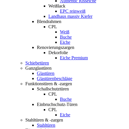
Authentic Risseiche
Weißlack
EPC reinweiß
Landhaus massiv Kiefer
Blendrahmen
CPL
Weiß
Buche
Eiche
Renovierungszargen
Dekorfolie
Eiche Premium
Schiebetüren
Ganzglastüren
Glastüren
Glastürenbeschläge
Funktionstüren & -zargen
Schallschutztüren
CPL
Buche
Einbruchschutz-Türen
CPL
Eiche
Stahltüren & -zargen
Stahltüren