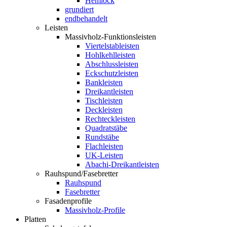
Hemlock
grundiert
endbehandelt
Leisten
Massivholz-Funktionsleisten
Viertelstableisten
Hohlkehlleisten
Abschlussleisten
Eckschutzleisten
Bankleisten
Dreikantleisten
Tischleisten
Deckleisten
Rechteckleisten
Quadratstäbe
Rundstäbe
Flachleisten
UK-Leisten
Abachi-Dreikantleisten
Rauhspund/Fasebretter
Rauhspund
Fasebretter
Fasadenprofile
Massivholz-Profile
Platten