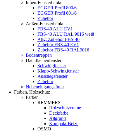
Innen-Fensterbänke
EGGER Profil 800/6
EGGER Profil 801/6
Zubehör
Außen-Fensterbänke
FBS-40 ALU EV1
FBS-40 ALU RAL 9016 weiß
Allg. Zubehör FBS-40
Zubehör FBS-40 EV1
Zubehör FBS-40 RAL9016
Bodentreppen
Dachflächenfenster
Schwingfenster
Klapp-Schwingfenster
Ausstiegsfenster
Zubehör
Nebeneingangstüren
Farben, Holzschutz
Farben
REMMERS
Holzschutzcreme
Deckfarbe
Allgrund
Kompakt-Beize
OSMO