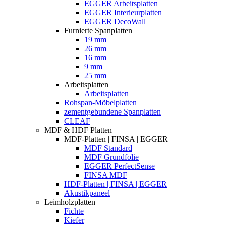
EGGER Arbeitsplatten
EGGER Interieurplatten
EGGER DecoWall
Furnierte Spanplatten
19 mm
26 mm
16 mm
9 mm
25 mm
Arbeitsplatten
Arbeitsplatten
Rohspan-Möbelplatten
zementgebundene Spanplatten
CLEAF
MDF & HDF Platten
MDF-Platten | FINSA | EGGER
MDF Standard
MDF Grundfolie
EGGER PerfectSense
FINSA MDF
HDF-Platten | FINSA | EGGER
Akustikpaneel
Leimholzplatten
Fichte
Kiefer