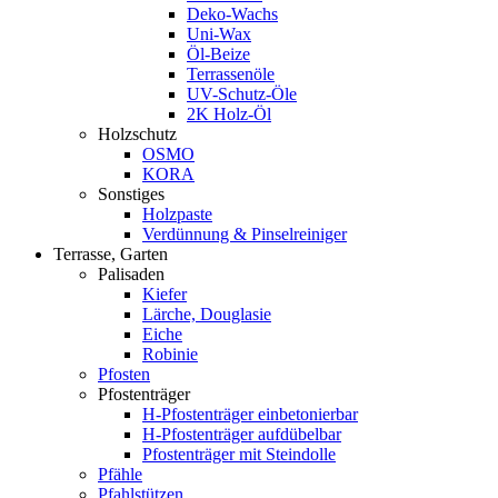
Deko-Wachs
Uni-Wax
Öl-Beize
Terrassenöle
UV-Schutz-Öle
2K Holz-Öl
Holzschutz
OSMO
KORA
Sonstiges
Holzpaste
Verdünnung & Pinselreiniger
Terrasse, Garten
Palisaden
Kiefer
Lärche, Douglasie
Eiche
Robinie
Pfosten
Pfostenträger
H-Pfostenträger einbetonierbar
H-Pfostenträger aufdübelbar
Pfostenträger mit Steindolle
Pfähle
Pfahlstützen