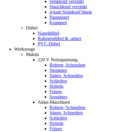
Senkkopf verzinkt
Stauchkopf verzinkt
4-kant Senkkopf blank
Pappnägel
Krampen
Dübel
Nageldübel
Rahmendübel & -anker
PVC-Dübel
Werkzeuge
Makita
220 V Netzspannung
Bohren, Schrauben
Stemmen
Sägen, Schneiden
Schleifen
Hobeln
Fräsen
Sonstiges
Akku-Maschinen
Bohren, Schrauben
Sägen, Schneiden
Schleifen
Hobeln
Fräsen