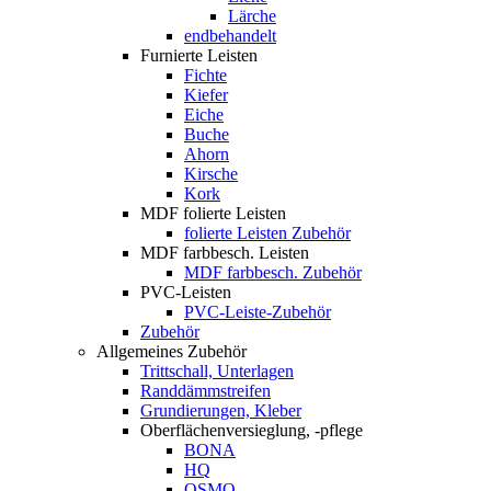
Lärche
endbehandelt
Furnierte Leisten
Fichte
Kiefer
Eiche
Buche
Ahorn
Kirsche
Kork
MDF folierte Leisten
folierte Leisten Zubehör
MDF farbbesch. Leisten
MDF farbbesch. Zubehör
PVC-Leisten
PVC-Leiste-Zubehör
Zubehör
Allgemeines Zubehör
Trittschall, Unterlagen
Randdämmstreifen
Grundierungen, Kleber
Oberflächenversieglung, -pflege
BONA
HQ
OSMO