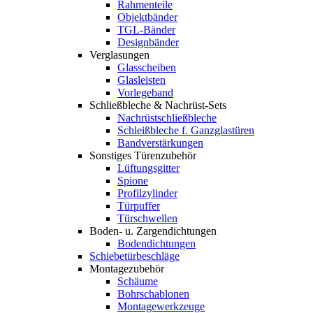
Rahmenteile
Objektbänder
TGL-Bänder
Designbänder
Verglasungen
Glasscheiben
Glasleisten
Vorlegeband
Schließbleche & Nachrüst-Sets
Nachrüstschließbleche
Schleißbleche f. Ganzglastüren
Bandverstärkungen
Sonstiges Türenzubehör
Lüftungsgitter
Spione
Profilzylinder
Türpuffer
Türschwellen
Boden- u. Zargendichtungen
Bodendichtungen
Schiebetürbeschläge
Montagezubehör
Schäume
Bohrschablonen
Montagewerkzeuge