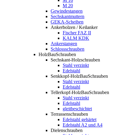
M 16
M 20
Gewindestangen
Sechskantmuttern
GEKA-Scheiben
Ankerbolzen / Keilanker
Fischer FAZ II
KALM KDK
Ankerstangen
Schlossschrauben
HolzBauSchrauben
Sechskant-Holzschrauben
Stahl verzinkt
Edelstahl
Senkkopf-HolzBauSchrauben
Stahl verzinkt
Edelstahl
Tellerkopf-HolzBauSchrauben
Stahl verzinkt
Edelstahl
gleitbeschichtet
Terrassenschrauben
Edelstahl gehärtet
Edelstahl A2 und A4
Dielenschrauben