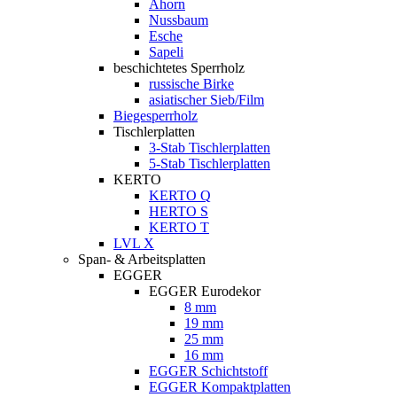
Ahorn
Nussbaum
Esche
Sapeli
beschichtetes Sperrholz
russische Birke
asiatischer Sieb/Film
Biegesperrholz
Tischlerplatten
3-Stab Tischlerplatten
5-Stab Tischlerplatten
KERTO
KERTO Q
HERTO S
KERTO T
LVL X
Span- & Arbeitsplatten
EGGER
EGGER Eurodekor
8 mm
19 mm
25 mm
16 mm
EGGER Schichtstoff
EGGER Kompaktplatten