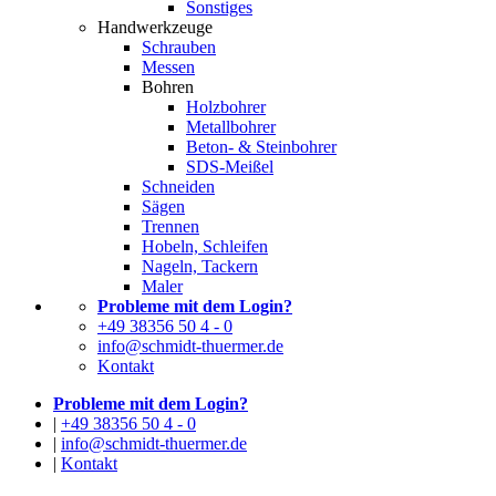
Sonstiges
Handwerkzeuge
Schrauben
Messen
Bohren
Holzbohrer
Metallbohrer
Beton- & Steinbohrer
SDS-Meißel
Schneiden
Sägen
Trennen
Hobeln, Schleifen
Nageln, Tackern
Maler
Probleme mit dem Login?
+49 38356 50 4 - 0
info@schmidt-thuermer.de
Kontakt
Probleme mit dem Login?
|
+49 38356 50 4 - 0
|
info@schmidt-thuermer.de
|
Kontakt