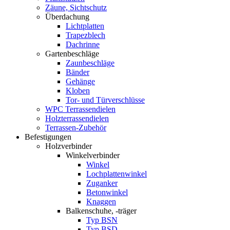
Zäune, Sichtschutz
Überdachung
Lichtplatten
Trapezblech
Dachrinne
Gartenbeschläge
Zaunbeschläge
Bänder
Gehänge
Kloben
Tor- und Türverschlüsse
WPC Terrassendielen
Holzterrassendielen
Terrassen-Zubehör
Befestigungen
Holzverbinder
Winkelverbinder
Winkel
Lochplattenwinkel
Zuganker
Betonwinkel
Knaggen
Balkenschuhe, -träger
Typ BSN
Typ BSD