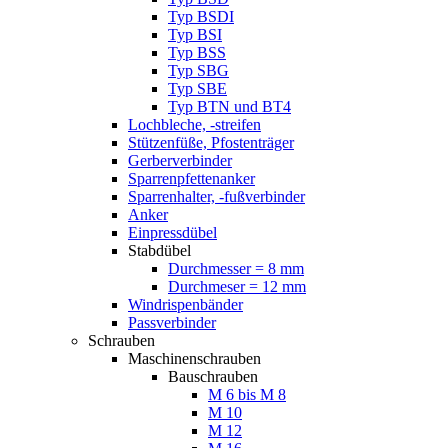
Typ BSDI
Typ BSI
Typ BSS
Typ SBG
Typ SBE
Typ BTN und BT4
Lochbleche, -streifen
Stützenfüße, Pfostenträger
Gerberverbinder
Sparrenpfettenanker
Sparrenhalter, -fußverbinder
Anker
Einpressdübel
Stabdübel
Durchmesser = 8 mm
Durchmeser = 12 mm
Windrispenbänder
Passverbinder
Schrauben
Maschinenschrauben
Bauschrauben
M 6 bis M 8
M 10
M 12