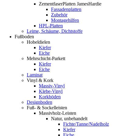
ZementfaserPlatten JamesHardie
Fassadenplatten
Zubehör
Montagehilfen
HPL-Platten
Leime, Schäume, Dichtstoffe
Fußboden
Hobeldielen
Kiefer
Eiche
Mehrschicht-Parkett
Kiefer
Eiche
Laminat
Vinyl & Kork
Massiv-Vinyl
Klebe-Vinyl
Korkböden
Designboden
Fuß- & Sockelleisten
Massivholz-Leisten
Natur, unbehandelt
Fichte/Tanne/Nadelholz
Kiefer
Eiche