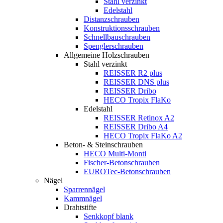
Stahl verzinkt
Edelstahl
Distanzschrauben
Konstruktionsschrauben
Schnellbauschrauben
Spenglerschrauben
Allgemeine Holzschrauben
Stahl verzinkt
REISSER R2 plus
REISSER DNS plus
REISSER Dribo
HECO Tropix FlaKo
Edelstahl
REISSER Retinox A2
REISSER Dribo A4
HECO Tropix FlaKo A2
Beton- & Steinschrauben
HECO Multi-Monti
Fischer-Betonschrauben
EUROTec-Betonschrauben
Nägel
Sparrennägel
Kammnägel
Drahtstifte
Senkkopf blank