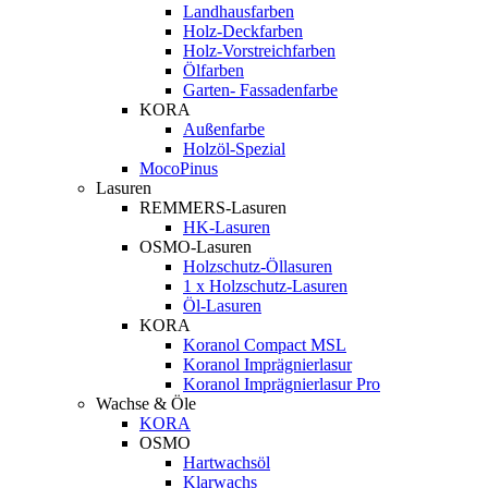
Landhausfarben
Holz-Deckfarben
Holz-Vorstreichfarben
Ölfarben
Garten- Fassadenfarbe
KORA
Außenfarbe
Holzöl-Spezial
MocoPinus
Lasuren
REMMERS-Lasuren
HK-Lasuren
OSMO-Lasuren
Holzschutz-Öllasuren
1 x Holzschutz-Lasuren
Öl-Lasuren
KORA
Koranol Compact MSL
Koranol Imprägnierlasur
Koranol Imprägnierlasur Pro
Wachse & Öle
KORA
OSMO
Hartwachsöl
Klarwachs