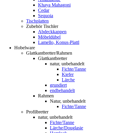
Khaya Mahagoni
Cedar
Sequoia
Tischplatten
Zubehör Tischler
Abdeckkappen
Möbeldübel
Lamello, Konus-Plattl
Hobelware
Glattkantbretter/Rahmen
Glattkantbretter
natur, unbehandelt
Fichte/Tanne
Kiefer
Lärche
grundiert
endbehandelt
Rahmen
Natur, unbehandelt
Fichte/Tanne
Profilbretter
natur, unbehandelt
Fichte/Tanne
Lärche/Douglasie