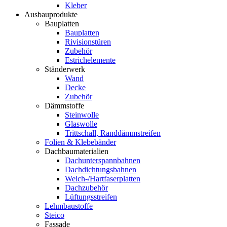
Kleber
Ausbauprodukte
Bauplatten
Bauplatten
Rivisionstüren
Zubehör
Estrichelemente
Ständerwerk
Wand
Decke
Zubehör
Dämmstoffe
Steinwolle
Glaswolle
Trittschall, Randdämmstreifen
Folien & Klebebänder
Dachbaumaterialien
Dachunterspannbahnen
Dachdichtungsbahnen
Weich-/Hartfaserplatten
Dachzubehör
Lüftungsstreifen
Lehmbaustoffe
Steico
Fassade