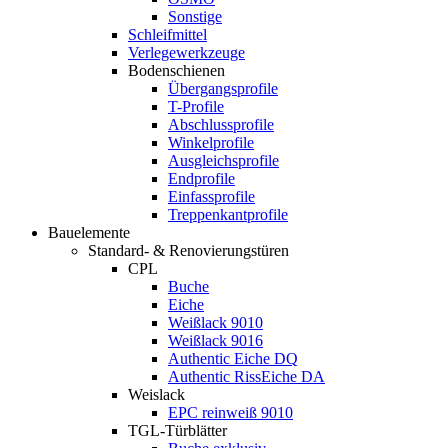
Sonstige
Schleifmittel
Verlegewerkzeuge
Bodenschienen
Übergangsprofile
T-Profile
Abschlussprofile
Winkelprofile
Ausgleichsprofile
Endprofile
Einfassprofile
Treppenkantprofile
Bauelemente
Standard- & Renovierungstüren
CPL
Buche
Eiche
Weißlack 9010
Weißlack 9016
Authentic Eiche DQ
Authentic RissEiche DA
Weislack
EPC reinweiß 9010
TGL-Türblätter