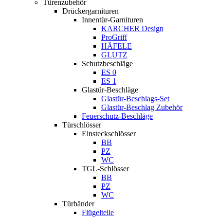
Türenzubehör
Drückergarnituren
Innentür-Garnituren
KARCHER Design
ProGriff
HÄFELE
GLUTZ
Schutzbeschläge
ES 0
ES 1
Glastür-Beschläge
Glastür-Beschlags-Set
Glastür-Beschlag Zubehör
Feuerschutz-Beschläge
Türschlösser
Einsteckschlösser
BB
PZ
WC
TGL-Schlösser
BB
PZ
WC
Türbänder
Flügelteile