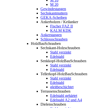
M 16
M 20
Gewindestangen
Sechskantmuttern
GEKA-Scheiben
Ankerbolzen / Keilanker
Fischer FAZ II
KALM KDK
Ankerstangen
Schlossschrauben
HolzBauSchrauben
Sechskant-Holzschrauben
Stahl verzinkt
Edelstahl
Senkkopf-HolzBauSchrauben
Stahl verzinkt
Edelstahl
Tellerkopf-HolzBauSchrauben
Stahl verzinkt
Edelstahl
gleitbeschichtet
Terrassenschrauben
Edelstahl gehärtet
Edelstahl A2 und A4
Dielenschrauben