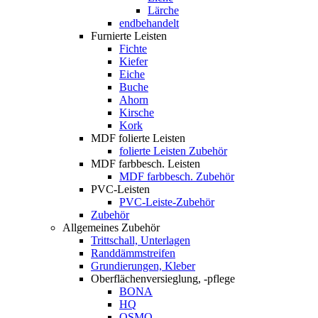
Lärche
endbehandelt
Furnierte Leisten
Fichte
Kiefer
Eiche
Buche
Ahorn
Kirsche
Kork
MDF folierte Leisten
folierte Leisten Zubehör
MDF farbbesch. Leisten
MDF farbbesch. Zubehör
PVC-Leisten
PVC-Leiste-Zubehör
Zubehör
Allgemeines Zubehör
Trittschall, Unterlagen
Randdämmstreifen
Grundierungen, Kleber
Oberflächenversieglung, -pflege
BONA
HQ
OSMO