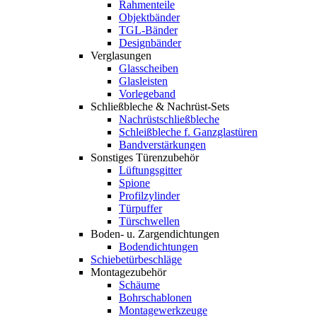
Rahmenteile
Objektbänder
TGL-Bänder
Designbänder
Verglasungen
Glasscheiben
Glasleisten
Vorlegeband
Schließbleche & Nachrüst-Sets
Nachrüstschließbleche
Schleißbleche f. Ganzglastüren
Bandverstärkungen
Sonstiges Türenzubehör
Lüftungsgitter
Spione
Profilzylinder
Türpuffer
Türschwellen
Boden- u. Zargendichtungen
Bodendichtungen
Schiebetürbeschläge
Montagezubehör
Schäume
Bohrschablonen
Montagewerkzeuge