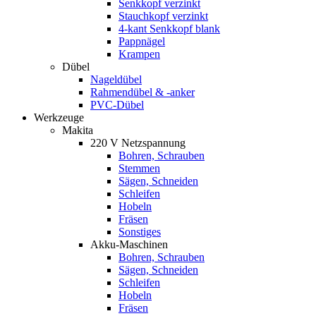
Senkkopf verzinkt
Stauchkopf verzinkt
4-kant Senkkopf blank
Pappnägel
Krampen
Dübel
Nageldübel
Rahmendübel & -anker
PVC-Dübel
Werkzeuge
Makita
220 V Netzspannung
Bohren, Schrauben
Stemmen
Sägen, Schneiden
Schleifen
Hobeln
Fräsen
Sonstiges
Akku-Maschinen
Bohren, Schrauben
Sägen, Schneiden
Schleifen
Hobeln
Fräsen