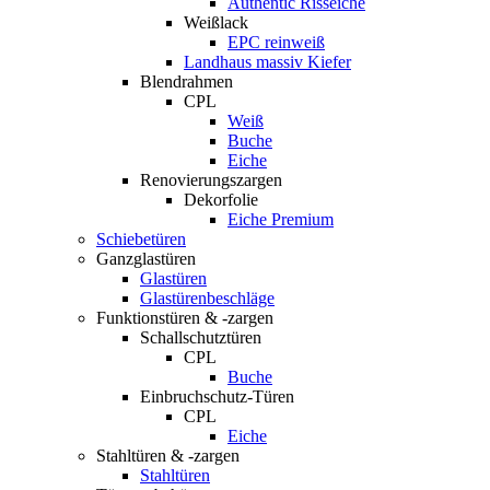
Authentic Risseiche
Weißlack
EPC reinweiß
Landhaus massiv Kiefer
Blendrahmen
CPL
Weiß
Buche
Eiche
Renovierungszargen
Dekorfolie
Eiche Premium
Schiebetüren
Ganzglastüren
Glastüren
Glastürenbeschläge
Funktionstüren & -zargen
Schallschutztüren
CPL
Buche
Einbruchschutz-Türen
CPL
Eiche
Stahltüren & -zargen
Stahltüren