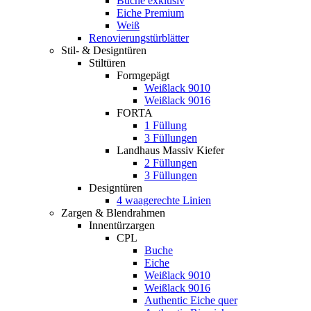
Buche exklusiv
Eiche Premium
Weiß
Renovierungstürblätter
Stil- & Designtüren
Stiltüren
Formgepägt
Weißlack 9010
Weißlack 9016
FORTA
1 Füllung
3 Füllungen
Landhaus Massiv Kiefer
2 Füllungen
3 Füllungen
Designtüren
4 waagerechte Linien
Zargen & Blendrahmen
Innentürzargen
CPL
Buche
Eiche
Weißlack 9010
Weißlack 9016
Authentic Eiche quer