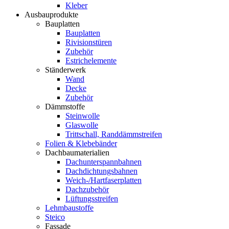
Kleber
Ausbauprodukte
Bauplatten
Bauplatten
Rivisionstüren
Zubehör
Estrichelemente
Ständerwerk
Wand
Decke
Zubehör
Dämmstoffe
Steinwolle
Glaswolle
Trittschall, Randdämmstreifen
Folien & Klebebänder
Dachbaumaterialien
Dachunterspannbahnen
Dachdichtungsbahnen
Weich-/Hartfaserplatten
Dachzubehör
Lüftungsstreifen
Lehmbaustoffe
Steico
Fassade