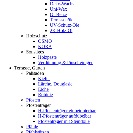
Deko-Wachs
Uni-Wax
Öl-Beize
Terrassenöle
UV-Schutz-Öle
2K Holz-Öl
Holzschutz
OSMO
KORA
Sonstiges
Holzpaste
Verdünnung & Pinselreiniger
Terrasse, Garten
Palisaden
Kiefer
Lärche, Douglasie
Eiche
Robinie
Pfosten
Pfostenträger
H-Pfostenträger einbetonierbar
H-Pfostenträger aufdübelbar
Pfostenträger mit Steindolle
Pfähle
Pfahlstützen