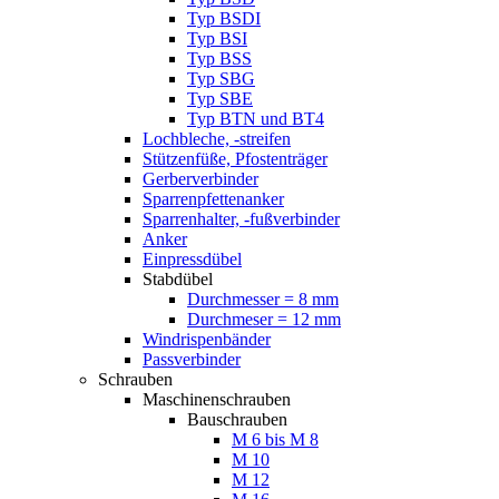
Typ BSDI
Typ BSI
Typ BSS
Typ SBG
Typ SBE
Typ BTN und BT4
Lochbleche, -streifen
Stützenfüße, Pfostenträger
Gerberverbinder
Sparrenpfettenanker
Sparrenhalter, -fußverbinder
Anker
Einpressdübel
Stabdübel
Durchmesser = 8 mm
Durchmeser = 12 mm
Windrispenbänder
Passverbinder
Schrauben
Maschinenschrauben
Bauschrauben
M 6 bis M 8
M 10
M 12