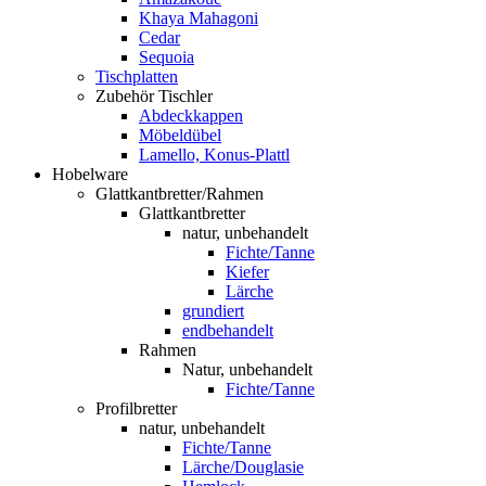
Khaya Mahagoni
Cedar
Sequoia
Tischplatten
Zubehör Tischler
Abdeckkappen
Möbeldübel
Lamello, Konus-Plattl
Hobelware
Glattkantbretter/Rahmen
Glattkantbretter
natur, unbehandelt
Fichte/Tanne
Kiefer
Lärche
grundiert
endbehandelt
Rahmen
Natur, unbehandelt
Fichte/Tanne
Profilbretter
natur, unbehandelt
Fichte/Tanne
Lärche/Douglasie