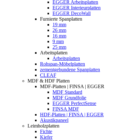
EGGER Arbeitsplatten
EGGER Interieurplatten
EGGER DecoWall
Furnierte Spanplatten
19 mm
26 mm
16 mm
9 mm
25 mm
Arbeitsplatten
Arbeitsplatten
Rohspan-Möbelplatten
zementgebundene Spanplatten
CLEAF
MDF & HDF Platten
MDF-Platten | FINSA | EGGER
MDF Standard
MDF Grundfolie
EGGER PerfectSense
FINSA MDF
HDF-Platten | FINSA | EGGER
Akustikpaneel
Leimholzplatten
Fichte
Kiefer