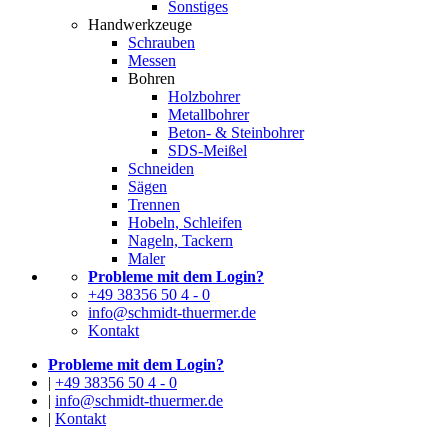
Sonstiges
Handwerkzeuge
Schrauben
Messen
Bohren
Holzbohrer
Metallbohrer
Beton- & Steinbohrer
SDS-Meißel
Schneiden
Sägen
Trennen
Hobeln, Schleifen
Nageln, Tackern
Maler
Probleme mit dem Login?
+49 38356 50 4 - 0
info@schmidt-thuermer.de
Kontakt
Probleme mit dem Login?
|
+49 38356 50 4 - 0
|
info@schmidt-thuermer.de
|
Kontakt