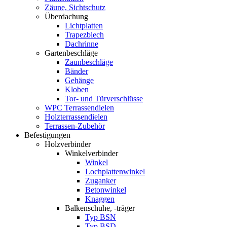
Zäune, Sichtschutz
Überdachung
Lichtplatten
Trapezblech
Dachrinne
Gartenbeschläge
Zaunbeschläge
Bänder
Gehänge
Kloben
Tor- und Türverschlüsse
WPC Terrassendielen
Holzterrassendielen
Terrassen-Zubehör
Befestigungen
Holzverbinder
Winkelverbinder
Winkel
Lochplattenwinkel
Zuganker
Betonwinkel
Knaggen
Balkenschuhe, -träger
Typ BSN
Typ BSD