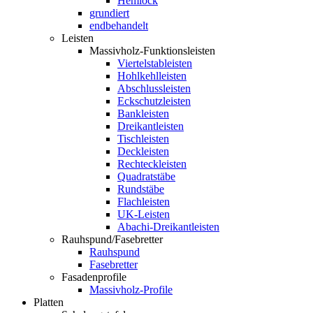
Hemlock
grundiert
endbehandelt
Leisten
Massivholz-Funktionsleisten
Viertelstableisten
Hohlkehlleisten
Abschlussleisten
Eckschutzleisten
Bankleisten
Dreikantleisten
Tischleisten
Deckleisten
Rechteckleisten
Quadratstäbe
Rundstäbe
Flachleisten
UK-Leisten
Abachi-Dreikantleisten
Rauhspund/Fasebretter
Rauhspund
Fasebretter
Fasadenprofile
Massivholz-Profile
Platten