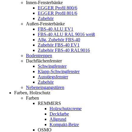
Innen-Fensterbänke
EGGER Profil 800/6
EGGER Profil 801/6
Zubehör
Außen-Fensterbänke
FBS-40 ALU EV1
FBS-40 ALU RAL 9016 weiß
Allg. Zubehör FBS-40
Zubehör FBS-40 EV1
Zubehör FBS-40 RAL9016
Bodentreppen
Dachflächenfenster
Schwingfenster
Klapp-Schwingfenster
Ausstiegsfenster
Zubehör
Nebeneingangstüren
Farben, Holzschutz
Farben
REMMERS
Holzschutzcreme
Deckfarbe
Allgrund
Kompakt-Beize
OSMO