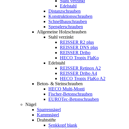
Stahl verzinkt
Edelstahl
Distanzschrauben
Konstruktionsschrauben
Schnellbauschrauben
Spenglerschrauben
Allgemeine Holzschrauben
Stahl verzinkt
REISSER R2 plus
REISSER DNS plus
REISSER Dribo
HECO Tropix FlaKo
Edelstahl
REISSER Retinox A2
REISSER Dribo A4
HECO Tropix FlaKo A2
Beton- & Steinschrauben
HECO Multi-Monti
Fischer-Betonschrauben
EUROTec-Betonschrauben
Nägel
Sparrennägel
Kammnägel
Drahtstifte
Senkkopf blank