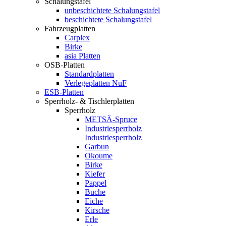
Schalungstafel
unbeschichtete Schalungstafel
beschichtete Schalungstafel
Fahrzeugplatten
Carplex
Birke
asia Platten
OSB-Platten
Standardplatten
Verlegeplatten NuF
ESB-Platten
Sperrholz- & Tischlerplatten
Sperrholz
METSÄ-Spruce
Industriesperrholz
Industriesperrholz
Garbun
Okoume
Birke
Kiefer
Pappel
Buche
Eiche
Kirsche
Erle