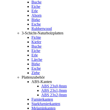
Buche
Eiche
Erle
Ahorn
Birke
Esche
Rubberwood
3-Schicht-Naturholzplatten
Fichte
Kiefer
Buche
Eiche
Erle
Lärche
Birke
Esche
Zirbe
Plattenzubehör
ABS-Kanten
ABS 23x0,8mm
ABS 23x1,0mm
ABS 23x2,0mm
Furnierkanten
Starkfurnierkanten
Melaminkanten