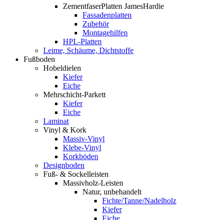
ZementfaserPlatten JamesHardie
Fassadenplatten
Zubehör
Montagehilfen
HPL-Platten
Leime, Schäume, Dichtstoffe
Fußboden
Hobeldielen
Kiefer
Eiche
Mehrschicht-Parkett
Kiefer
Eiche
Laminat
Vinyl & Kork
Massiv-Vinyl
Klebe-Vinyl
Korkböden
Designboden
Fuß- & Sockelleisten
Massivholz-Leisten
Natur, unbehandelt
Fichte/Tanne/Nadelholz
Kiefer
Eiche