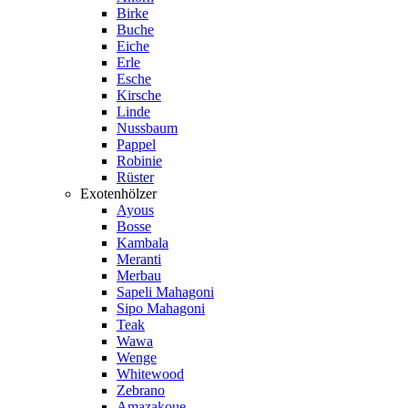
Birke
Buche
Eiche
Erle
Esche
Kirsche
Linde
Nussbaum
Pappel
Robinie
Rüster
Exotenhölzer
Ayous
Bosse
Kambala
Meranti
Merbau
Sapeli Mahagoni
Sipo Mahagoni
Teak
Wawa
Wenge
Whitewood
Zebrano
Amazakoue