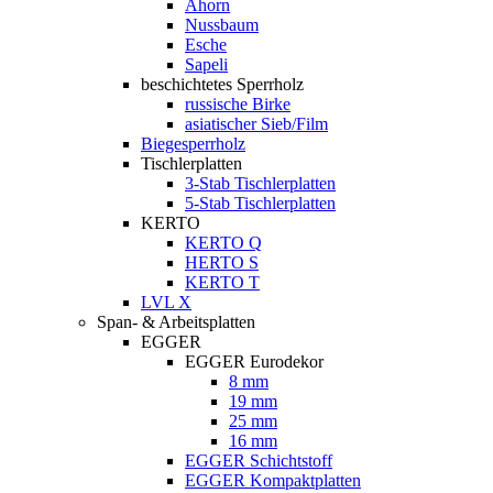
Ahorn
Nussbaum
Esche
Sapeli
beschichtetes Sperrholz
russische Birke
asiatischer Sieb/Film
Biegesperrholz
Tischlerplatten
3-Stab Tischlerplatten
5-Stab Tischlerplatten
KERTO
KERTO Q
HERTO S
KERTO T
LVL X
Span- & Arbeitsplatten
EGGER
EGGER Eurodekor
8 mm
19 mm
25 mm
16 mm
EGGER Schichtstoff
EGGER Kompaktplatten