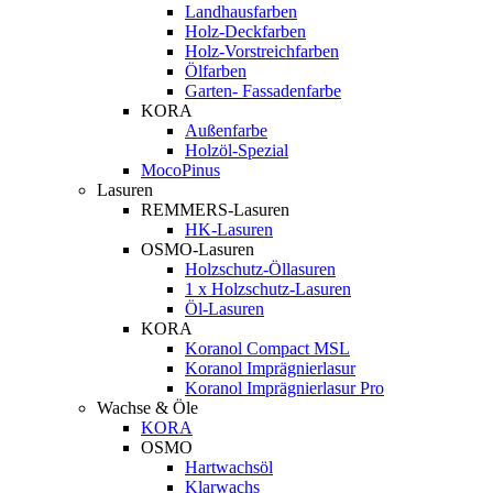
Landhausfarben
Holz-Deckfarben
Holz-Vorstreichfarben
Ölfarben
Garten- Fassadenfarbe
KORA
Außenfarbe
Holzöl-Spezial
MocoPinus
Lasuren
REMMERS-Lasuren
HK-Lasuren
OSMO-Lasuren
Holzschutz-Öllasuren
1 x Holzschutz-Lasuren
Öl-Lasuren
KORA
Koranol Compact MSL
Koranol Imprägnierlasur
Koranol Imprägnierlasur Pro
Wachse & Öle
KORA
OSMO
Hartwachsöl
Klarwachs