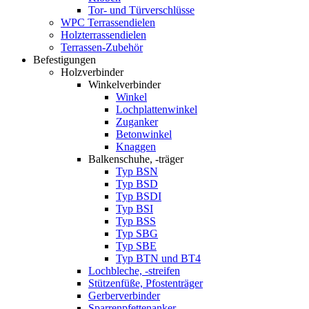
Tor- und Türverschlüsse
WPC Terrassendielen
Holzterrassendielen
Terrassen-Zubehör
Befestigungen
Holzverbinder
Winkelverbinder
Winkel
Lochplattenwinkel
Zuganker
Betonwinkel
Knaggen
Balkenschuhe, -träger
Typ BSN
Typ BSD
Typ BSDI
Typ BSI
Typ BSS
Typ SBG
Typ SBE
Typ BTN und BT4
Lochbleche, -streifen
Stützenfüße, Pfostenträger
Gerberverbinder
Sparrenpfettenanker