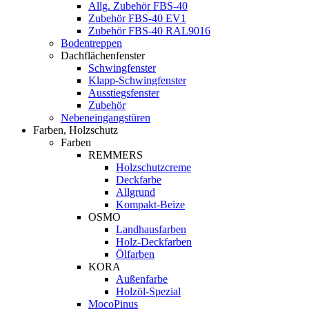
Allg. Zubehör FBS-40
Zubehör FBS-40 EV1
Zubehör FBS-40 RAL9016
Bodentreppen
Dachflächenfenster
Schwingfenster
Klapp-Schwingfenster
Ausstiegsfenster
Zubehör
Nebeneingangstüren
Farben, Holzschutz
Farben
REMMERS
Holzschutzcreme
Deckfarbe
Allgrund
Kompakt-Beize
OSMO
Landhausfarben
Holz-Deckfarben
Ölfarben
KORA
Außenfarbe
Holzöl-Spezial
MocoPinus