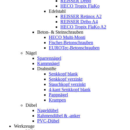
REISSER Dribo
HECO Tropix FlaKo
Edelstahl
REISSER Retinox A2
REISSER Dribo A4
HECO Tropix FlaKo A2
Beton- & Steinschrauben
HECO Multi-Monti
Fischer-Betonschrauben
EUROTec-Betonschrauben
Nägel
Sparrennägel
Kammnägel
Drahtstifte
Senkkopf blank
Senkkopf verzinkt
Stauchkopf verzinkt
4-kant Senkkopf blank
Pappnägel
Krampen
Dübel
Nageldübel
Rahmendübel & -anker
PVC-Dübel
Werkzeuge