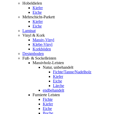
Hobeldielen
Kiefer
Eiche
Mehrschicht-Parkett
Kiefer
Eiche
Laminat
Vinyl & Kork
Massiv-Vinyl
Klebe-Vinyl
Korkböden
Designboden
Fuß- & Sockelleisten
Massivholz-Leisten
Natur, unbehandelt
Fichte/Tanne/Nadelholz
Kiefer
Eiche
Lärche
endbehandelt
Furnierte Leisten
Fichte
Kiefer
Eiche
Buche