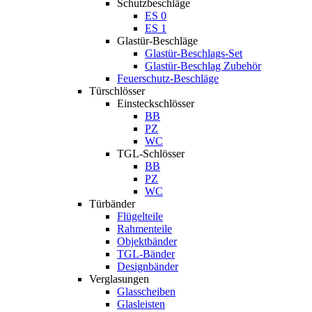
Schutzbeschläge
ES 0
ES 1
Glastür-Beschläge
Glastür-Beschlags-Set
Glastür-Beschlag Zubehör
Feuerschutz-Beschläge
Türschlösser
Einsteckschlösser
BB
PZ
WC
TGL-Schlösser
BB
PZ
WC
Türbänder
Flügelteile
Rahmenteile
Objektbänder
TGL-Bänder
Designbänder
Verglasungen
Glasscheiben
Glasleisten