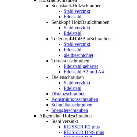
HolzBauSchrauben
Sechskant-Holzschrauben
Stahl verzinkt
Edelstahl
Senkkopf-HolzBauSchrauben
Stahl verzinkt
Edelstahl
Tellerkopf-HolzBauSchrauben
Stahl verzinkt
Edelstahl
gleitbeschichtet
Terrassenschrauben
Edelstahl gehärtet
Edelstahl A2 und A4
Dielenschrauben
Stahl verzinkt
Edelstahl
Distanzschrauben
Konstruktionsschrauben
Schnellbauschrauben
Spenglerschrauben
Allgemeine Holzschrauben
Stahl verzinkt
REISSER R2 plus
REISSER DNS plus