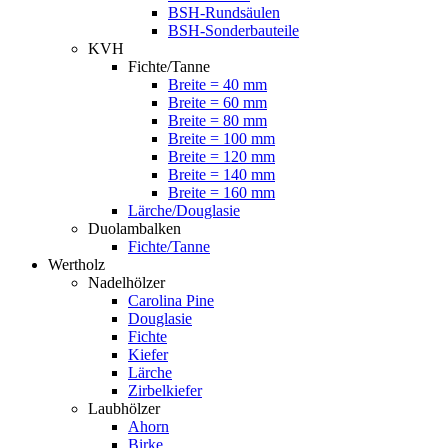
BSH-Rundsäulen
BSH-Sonderbauteile
KVH
Fichte/Tanne
Breite = 40 mm
Breite = 60 mm
Breite = 80 mm
Breite = 100 mm
Breite = 120 mm
Breite = 140 mm
Breite = 160 mm
Lärche/Douglasie
Duolambalken
Fichte/Tanne
Wertholz
Nadelhölzer
Carolina Pine
Douglasie
Fichte
Kiefer
Lärche
Zirbelkiefer
Laubhölzer
Ahorn
Birke