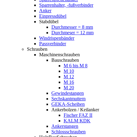
Sparrenhalter, -fußverbinder
Anker
Einpressdübel
Stabdübel
Durchmesser = 8 mm
Durchmeser = 12 mm
Windrispenbänder
Passverbinder
Schrauben
Maschinenschrauben
Bauschrauben
M 6 bis M 8
M 10
M 12
M 16
M 20
Gewindestangen
Sechskantmuttern
GEKA-Scheiben
Ankerbolzen / Keilanker
Fischer FAZ II
KALM KDK
Ankerstangen
Schlossschrauben