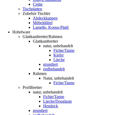
Cedar
Tischplatten
Zubehör Tischler
Abdeckkappen
Möbeldübel
Lamello, Konus-Plattl
Hobelware
Glattkantbretter/Rahmen
Glattkantbretter
natur, unbehandelt
Fichte/Tanne
Kiefer
Lärche
grundiert
endbehandelt
Rahmen
Natur, unbehandelt
Fichte/Tanne
Profilbretter
natur, unbehandelt
Fichte/Tanne
Lärche/Douglasie
Hemlock
grundiert