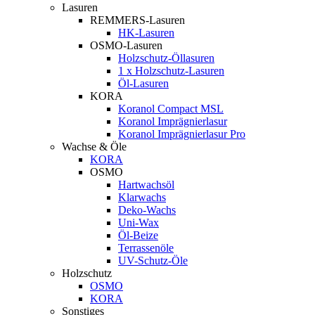
Lasuren
REMMERS-Lasuren
HK-Lasuren
OSMO-Lasuren
Holzschutz-Öllasuren
1 x Holzschutz-Lasuren
Öl-Lasuren
KORA
Koranol Compact MSL
Koranol Imprägnierlasur
Koranol Imprägnierlasur Pro
Wachse & Öle
KORA
OSMO
Hartwachsöl
Klarwachs
Deko-Wachs
Uni-Wax
Öl-Beize
Terrassenöle
UV-Schutz-Öle
Holzschutz
OSMO
KORA
Sonstiges