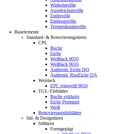
Winkelprofile
Ausgleichsprofile
Endprofile
Einfassprofile
Treppenkantprofile
Bauelemente
Standard- & Renovierungstüren
CPL
Buche
Eiche
Weißlack 9010
Weißlack 9016
Authentic Eiche DQ
Authentic RissEiche DA
Weislack
EPC reinweiß 9010
TGL-Türblätter
Buche exklusiv
Eiche Premium
Weiß
Renovierungstürblätter
Stil- & Designtüren
Stiltüren
Formgepägt