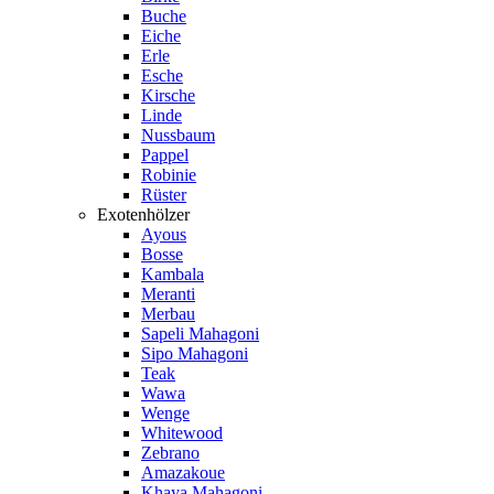
Buche
Eiche
Erle
Esche
Kirsche
Linde
Nussbaum
Pappel
Robinie
Rüster
Exotenhölzer
Ayous
Bosse
Kambala
Meranti
Merbau
Sapeli Mahagoni
Sipo Mahagoni
Teak
Wawa
Wenge
Whitewood
Zebrano
Amazakoue
Khaya Mahagoni