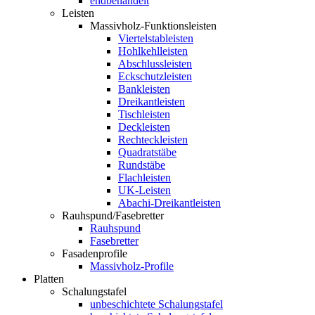
endbehandelt
Leisten
Massivholz-Funktionsleisten
Viertelstableisten
Hohlkehlleisten
Abschlussleisten
Eckschutzleisten
Bankleisten
Dreikantleisten
Tischleisten
Deckleisten
Rechteckleisten
Quadratstäbe
Rundstäbe
Flachleisten
UK-Leisten
Abachi-Dreikantleisten
Rauhspund/Fasebretter
Rauhspund
Fasebretter
Fasadenprofile
Massivholz-Profile
Platten
Schalungstafel
unbeschichtete Schalungstafel