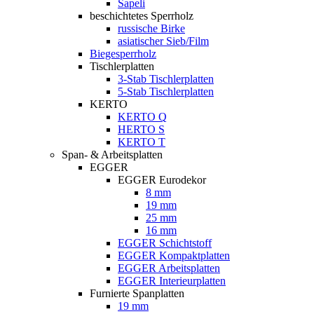
Sapeli
beschichtetes Sperrholz
russische Birke
asiatischer Sieb/Film
Biegesperrholz
Tischlerplatten
3-Stab Tischlerplatten
5-Stab Tischlerplatten
KERTO
KERTO Q
HERTO S
KERTO T
Span- & Arbeitsplatten
EGGER
EGGER Eurodekor
8 mm
19 mm
25 mm
16 mm
EGGER Schichtstoff
EGGER Kompaktplatten
EGGER Arbeitsplatten
EGGER Interieurplatten
Furnierte Spanplatten
19 mm