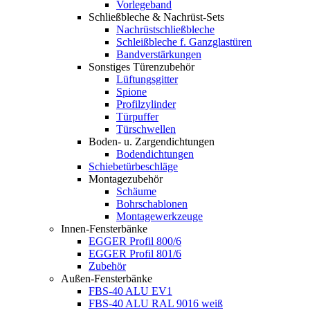
Vorlegeband
Schließbleche & Nachrüst-Sets
Nachrüstschließbleche
Schleißbleche f. Ganzglastüren
Bandverstärkungen
Sonstiges Türenzubehör
Lüftungsgitter
Spione
Profilzylinder
Türpuffer
Türschwellen
Boden- u. Zargendichtungen
Bodendichtungen
Schiebetürbeschläge
Montagezubehör
Schäume
Bohrschablonen
Montagewerkzeuge
Innen-Fensterbänke
EGGER Profil 800/6
EGGER Profil 801/6
Zubehör
Außen-Fensterbänke
FBS-40 ALU EV1
FBS-40 ALU RAL 9016 weiß