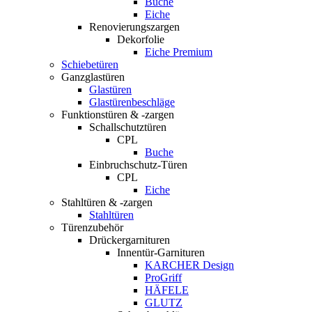
Buche
Eiche
Renovierungszargen
Dekorfolie
Eiche Premium
Schiebetüren
Ganzglastüren
Glastüren
Glastürenbeschläge
Funktionstüren & -zargen
Schallschutztüren
CPL
Buche
Einbruchschutz-Türen
CPL
Eiche
Stahltüren & -zargen
Stahltüren
Türenzubehör
Drückergarnituren
Innentür-Garnituren
KARCHER Design
ProGriff
HÄFELE
GLUTZ