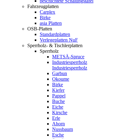
beschichtete Schalungstafel
Fahrzeugplatten
Carplex
Birke
asia Platten
OSB-Platten
Standardplatten
Verlegeplatten NuF
Sperrholz- & Tischlerplatten
Sperrholz
METSÄ-Spruce
Industriesperrholz
Industriesperrholz
Garbun
Okoume
Birke
Kiefer
Pappel
Buche
Eiche
Kirsche
Erle
Ahorn
Nussbaum
Esche