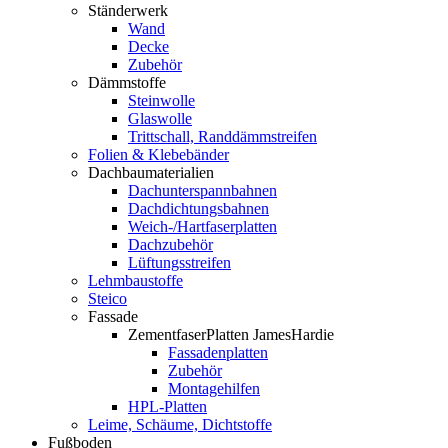
Ständerwerk
Wand
Decke
Zubehör
Dämmstoffe
Steinwolle
Glaswolle
Trittschall, Randdämmstreifen
Folien & Klebebänder
Dachbaumaterialien
Dachunterspannbahnen
Dachdichtungsbahnen
Weich-/Hartfaserplatten
Dachzubehör
Lüftungsstreifen
Lehmbaustoffe
Steico
Fassade
ZementfaserPlatten JamesHardie
Fassadenplatten
Zubehör
Montagehilfen
HPL-Platten
Leime, Schäume, Dichtstoffe
Fußboden