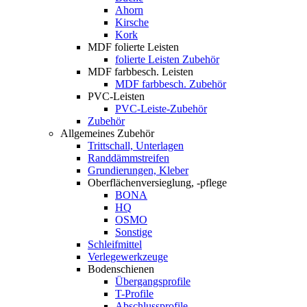
Ahorn
Kirsche
Kork
MDF folierte Leisten
folierte Leisten Zubehör
MDF farbbesch. Leisten
MDF farbbesch. Zubehör
PVC-Leisten
PVC-Leiste-Zubehör
Zubehör
Allgemeines Zubehör
Trittschall, Unterlagen
Randdämmstreifen
Grundierungen, Kleber
Oberflächenversieglung, -pflege
BONA
HQ
OSMO
Sonstige
Schleifmittel
Verlegewerkzeuge
Bodenschienen
Übergangsprofile
T-Profile
Abschlussprofile