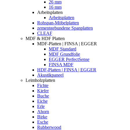
26 mm
16 mm
Arbeitsplatten
Arbeitsplatten
Rohspan-Möbelplatten
zementgebundene Spanplatten
CLEAF
MDF & HDF Platten
MDF-Platten | FINSA | EGGER
MDF Standard
MDF Grundfolie
EGGER PerfectSense
FINSA MDF
HDF-Platten | FINSA | EGGER
Akustikpaneel
Leimholzplatten
Fichte
Kiefer
Buche
Eiche
Erle
Ahorn
Birke
Esche
Rubberwood