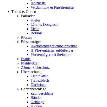
Holzpaste
Verdünnung & Pinselreiniger
Terrasse, Garten
Palisaden
Kiefer
Lärche, Douglasie
Eiche
Robinie
Pfosten
Pfostenträger
H-Pfostenträger einbetonierbar
H-Pfostenträger aufdübelbar
Pfostenträger mit Steindolle
Pfähle
Pfahlstützen
Zäune, Sichtschutz
Überdachung
Lichtplatten
Trapezblech
Dachrinne
Gartenbeschläge
Zaunbeschläge
Bänder
Gehänge
Kloben