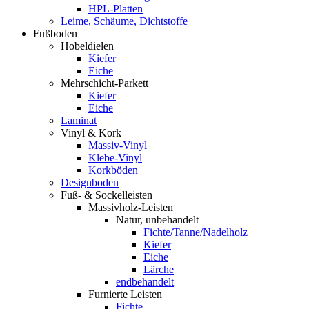
HPL-Platten
Leime, Schäume, Dichtstoffe
Fußboden
Hobeldielen
Kiefer
Eiche
Mehrschicht-Parkett
Kiefer
Eiche
Laminat
Vinyl & Kork
Massiv-Vinyl
Klebe-Vinyl
Korkböden
Designboden
Fuß- & Sockelleisten
Massivholz-Leisten
Natur, unbehandelt
Fichte/Tanne/Nadelholz
Kiefer
Eiche
Lärche
endbehandelt
Furnierte Leisten
Fichte