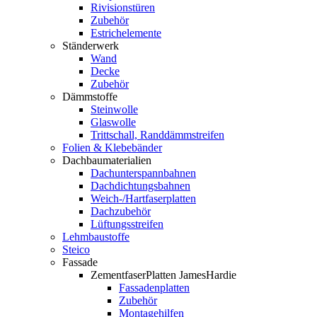
Rivisionstüren
Zubehör
Estrichelemente
Ständerwerk
Wand
Decke
Zubehör
Dämmstoffe
Steinwolle
Glaswolle
Trittschall, Randdämmstreifen
Folien & Klebebänder
Dachbaumaterialien
Dachunterspannbahnen
Dachdichtungsbahnen
Weich-/Hartfaserplatten
Dachzubehör
Lüftungsstreifen
Lehmbaustoffe
Steico
Fassade
ZementfaserPlatten JamesHardie
Fassadenplatten
Zubehör
Montagehilfen