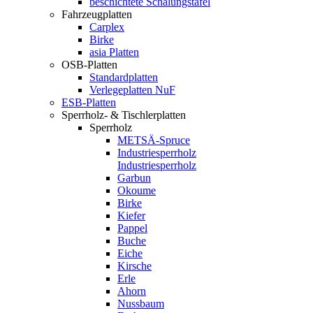
beschichtete Schalungstafel
Fahrzeugplatten
Carplex
Birke
asia Platten
OSB-Platten
Standardplatten
Verlegeplatten NuF
ESB-Platten
Sperrholz- & Tischlerplatten
Sperrholz
METSÄ-Spruce
Industriesperrholz
Industriesperrholz
Garbun
Okoume
Birke
Kiefer
Pappel
Buche
Eiche
Kirsche
Erle
Ahorn
Nussbaum