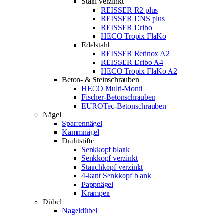
Stahl verzinkt
REISSER R2 plus
REISSER DNS plus
REISSER Dribo
HECO Tropix FlaKo
Edelstahl
REISSER Retinox A2
REISSER Dribo A4
HECO Tropix FlaKo A2
Beton- & Steinschrauben
HECO Multi-Monti
Fischer-Betonschrauben
EUROTec-Betonschrauben
Nägel
Sparrennägel
Kammnägel
Drahtstifte
Senkkopf blank
Senkkopf verzinkt
Stauchkopf verzinkt
4-kant Senkkopf blank
Pappnägel
Krampen
Dübel
Nageldübel