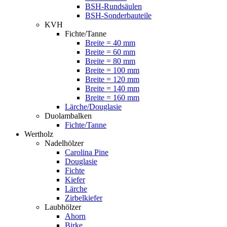
BSH-Rundsäulen
BSH-Sonderbauteile
KVH
Fichte/Tanne
Breite = 40 mm
Breite = 60 mm
Breite = 80 mm
Breite = 100 mm
Breite = 120 mm
Breite = 140 mm
Breite = 160 mm
Lärche/Douglasie
Duolambalken
Fichte/Tanne
Wertholz
Nadelhölzer
Carolina Pine
Douglasie
Fichte
Kiefer
Lärche
Zirbelkiefer
Laubhölzer
Ahorn
Birke