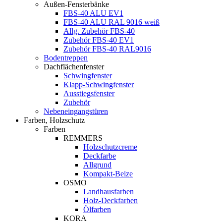
Außen-Fensterbänke
FBS-40 ALU EV1
FBS-40 ALU RAL 9016 weiß
Allg. Zubehör FBS-40
Zubehör FBS-40 EV1
Zubehör FBS-40 RAL9016
Bodentreppen
Dachflächenfenster
Schwingfenster
Klapp-Schwingfenster
Ausstiegsfenster
Zubehör
Nebeneingangstüren
Farben, Holzschutz
Farben
REMMERS
Holzschutzcreme
Deckfarbe
Allgrund
Kompakt-Beize
OSMO
Landhausfarben
Holz-Deckfarben
Ölfarben
KORA