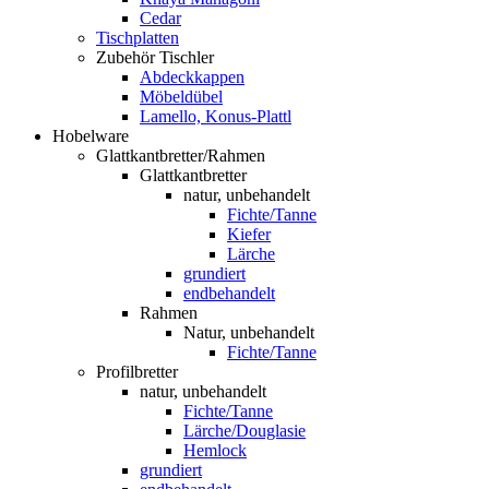
Cedar
Tischplatten
Zubehör Tischler
Abdeckkappen
Möbeldübel
Lamello, Konus-Plattl
Hobelware
Glattkantbretter/Rahmen
Glattkantbretter
natur, unbehandelt
Fichte/Tanne
Kiefer
Lärche
grundiert
endbehandelt
Rahmen
Natur, unbehandelt
Fichte/Tanne
Profilbretter
natur, unbehandelt
Fichte/Tanne
Lärche/Douglasie
Hemlock
grundiert