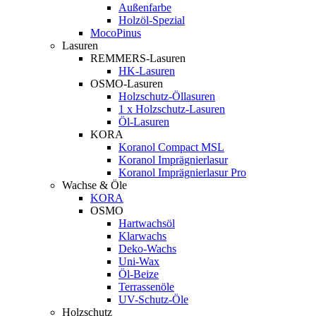
Außenfarbe
Holzöl-Spezial
MocoPinus
Lasuren
REMMERS-Lasuren
HK-Lasuren
OSMO-Lasuren
Holzschutz-Öllasuren
1 x Holzschutz-Lasuren
Öl-Lasuren
KORA
Koranol Compact MSL
Koranol Imprägnierlasur
Koranol Imprägnierlasur Pro
Wachse & Öle
KORA
OSMO
Hartwachsöl
Klarwachs
Deko-Wachs
Uni-Wax
Öl-Beize
Terrassenöle
UV-Schutz-Öle
Holzschutz