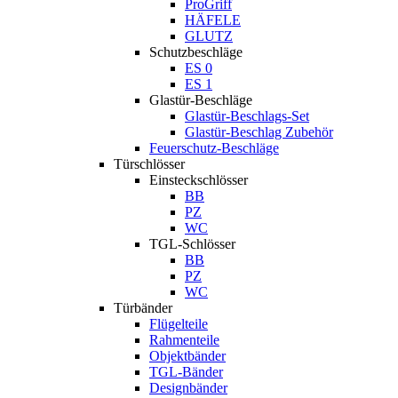
ProGriff
HÄFELE
GLUTZ
Schutzbeschläge
ES 0
ES 1
Glastür-Beschläge
Glastür-Beschlags-Set
Glastür-Beschlag Zubehör
Feuerschutz-Beschläge
Türschlösser
Einsteckschlösser
BB
PZ
WC
TGL-Schlösser
BB
PZ
WC
Türbänder
Flügelteile
Rahmenteile
Objektbänder
TGL-Bänder
Designbänder