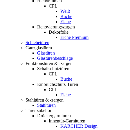
Blendrahmen
CPL
Weiß
Buche
Eiche
Renovierungszargen
Dekorfolie
Eiche Premium
Schiebetüren
Ganzglastüren
Glastüren
Glastürenbeschläge
Funktionstüren & -zargen
Schallschutztüren
CPL
Buche
Einbruchschutz-Türen
CPL
Eiche
Stahltüren & -zargen
Stahltüren
Türenzubehör
Drückergarnituren
Innentür-Garnituren
KARCHER Design