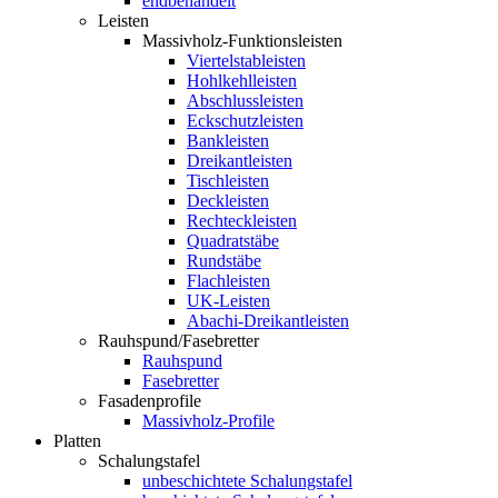
endbehandelt
Leisten
Massivholz-Funktionsleisten
Viertelstableisten
Hohlkehlleisten
Abschlussleisten
Eckschutzleisten
Bankleisten
Dreikantleisten
Tischleisten
Deckleisten
Rechteckleisten
Quadratstäbe
Rundstäbe
Flachleisten
UK-Leisten
Abachi-Dreikantleisten
Rauhspund/Fasebretter
Rauhspund
Fasebretter
Fasadenprofile
Massivholz-Profile
Platten
Schalungstafel
unbeschichtete Schalungstafel