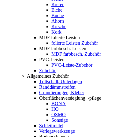
Kiefer
Eiche
Buche
Ahorn
Kirsche
Kork
MDF folierte Leisten
folierte Leisten Zubehör
MDF farbbesch. Leisten
MDF farbbesch. Zubehör
PVC-Leisten
PVC-Leiste-Zubehör
Zubehör
Allgemeines Zubehör
Trittschall, Unterlagen
Randdämmstreifen
Grundierungen, Kleber
Oberflächenversieglung, -pflege
BONA
HQ
OSMO
Sonstige
Schleifmittel
Verlegewerkzeuge
Bodenschienen