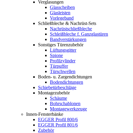
Verglasungen
Glasscheiben
Glasleisten
Vorlegeband
Schließbleche & Nachrüst-Sets
Nachrüstschließbleche
Schleißbleche f. Ganzglastüren
Bandverstärkungen
Sonstiges Türenzubehör
Lüftungsgitter
Spione
Profilzylinder
Türpuffer
Türschwellen
Boden- u. Zargendichtungen
Bodendichtungen
Schiebetürbeschläge
Montagezubehör
Schäume
Bohrschablonen
Montagewerkzeuge
Innen-Fensterbänke
EGGER Profil 800/6
EGGER Profil 801/6
Zubehör