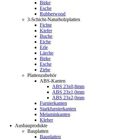
Birke
Esche
Rubberwood
3-Schicht-Naturholzplatten
Fichte
Kiefer
Buche
Eiche
Erle
Lärche
Birke
Esche
Zirbe
Plattenzubehör
ABS-Kanten
ABS 23x0,8mm
ABS 23x1,0mm
ABS 23x2,0mm
Furnierkanten
Starkfurnierkanten
Melaminkanten
Kleber
Ausbauprodukte
Bauplatten
Bauplatten