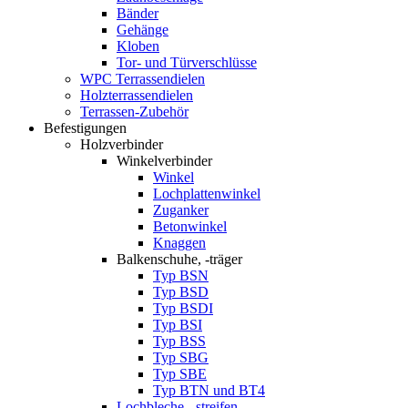
Bänder
Gehänge
Kloben
Tor- und Türverschlüsse
WPC Terrassendielen
Holzterrassendielen
Terrassen-Zubehör
Befestigungen
Holzverbinder
Winkelverbinder
Winkel
Lochplattenwinkel
Zuganker
Betonwinkel
Knaggen
Balkenschuhe, -träger
Typ BSN
Typ BSD
Typ BSDI
Typ BSI
Typ BSS
Typ SBG
Typ SBE
Typ BTN und BT4
Lochbleche, -streifen