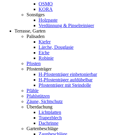
OSMO
KORA
Sonstiges
Holzpaste
Verdünnung & Pinselreiniger
Terrasse, Garten
Palisaden
Kiefer
Lärche, Douglasie
Eiche
Robinie
Pfosten
Pfostenträger
H-Pfostenträger einbetonierbar
H-Pfostenträger aufdübelbar
Pfostenträger mit Steindolle
Pfähle
Pfahlstützen
Zäune, Sichtschutz
Überdachung
Lichtplatten
Trapezblech
Dachrinne
Gartenbeschläge
Zaunbeschläge