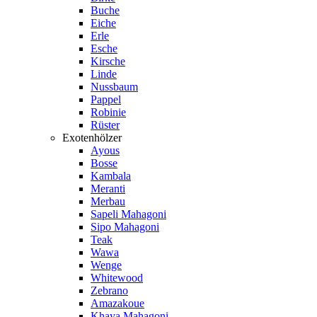
Buche
Eiche
Erle
Esche
Kirsche
Linde
Nussbaum
Pappel
Robinie
Rüster
Exotenhölzer
Ayous
Bosse
Kambala
Meranti
Merbau
Sapeli Mahagoni
Sipo Mahagoni
Teak
Wawa
Wenge
Whitewood
Zebrano
Amazakoue
Khaya Mahagoni