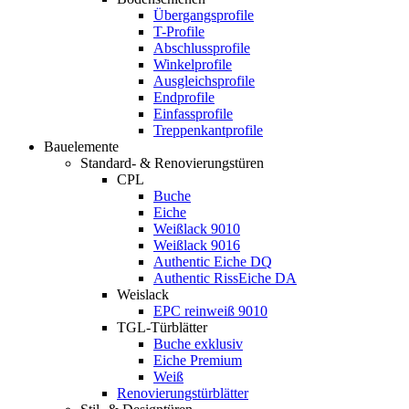
Übergangsprofile
T-Profile
Abschlussprofile
Winkelprofile
Ausgleichsprofile
Endprofile
Einfassprofile
Treppenkantprofile
Bauelemente
Standard- & Renovierungstüren
CPL
Buche
Eiche
Weißlack 9010
Weißlack 9016
Authentic Eiche DQ
Authentic RissEiche DA
Weislack
EPC reinweiß 9010
TGL-Türblätter
Buche exklusiv
Eiche Premium
Weiß
Renovierungstürblätter