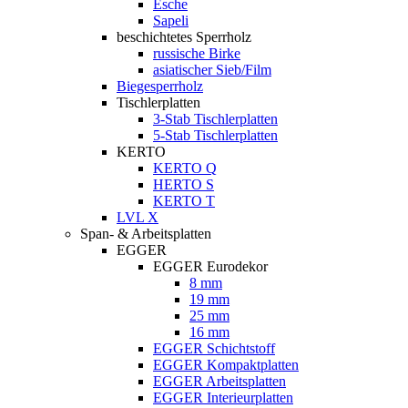
Esche
Sapeli
beschichtetes Sperrholz
russische Birke
asiatischer Sieb/Film
Biegesperrholz
Tischlerplatten
3-Stab Tischlerplatten
5-Stab Tischlerplatten
KERTO
KERTO Q
HERTO S
KERTO T
LVL X
Span- & Arbeitsplatten
EGGER
EGGER Eurodekor
8 mm
19 mm
25 mm
16 mm
EGGER Schichtstoff
EGGER Kompaktplatten
EGGER Arbeitsplatten
EGGER Interieurplatten