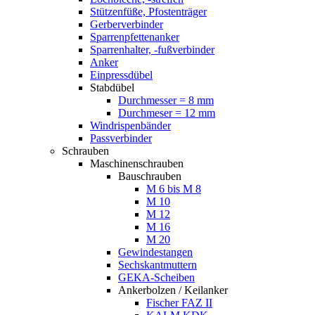
Stützenfüße, Pfostenträger
Gerberverbinder
Sparrenpfettenanker
Sparrenhalter, -fußverbinder
Anker
Einpressdübel
Stabdübel
Durchmesser = 8 mm
Durchmeser = 12 mm
Windrispenbänder
Passverbinder
Schrauben
Maschinenschrauben
Bauschrauben
M 6 bis M 8
M 10
M 12
M 16
M 20
Gewindestangen
Sechskantmuttern
GEKA-Scheiben
Ankerbolzen / Keilanker
Fischer FAZ II