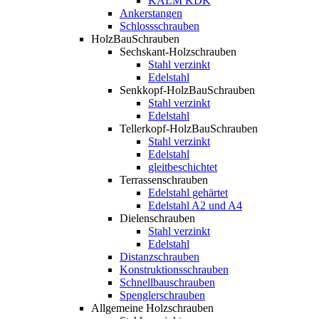
KALM KDK
Ankerstangen
Schlossschrauben
HolzBauSchrauben
Sechskant-Holzschrauben
Stahl verzinkt
Edelstahl
Senkkopf-HolzBauSchrauben
Stahl verzinkt
Edelstahl
Tellerkopf-HolzBauSchrauben
Stahl verzinkt
Edelstahl
gleitbeschichtet
Terrassenschrauben
Edelstahl gehärtet
Edelstahl A2 und A4
Dielenschrauben
Stahl verzinkt
Edelstahl
Distanzschrauben
Konstruktionsschrauben
Schnellbauschrauben
Spenglerschrauben
Allgemeine Holzschrauben