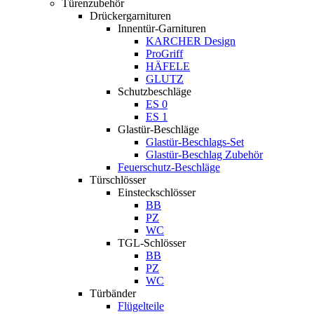
Türenzubehör
Drückergarnituren
Innentür-Garnituren
KARCHER Design
ProGriff
HÄFELE
GLUTZ
Schutzbeschläge
ES 0
ES 1
Glastür-Beschläge
Glastür-Beschlags-Set
Glastür-Beschlag Zubehör
Feuerschutz-Beschläge
Türschlösser
Einsteckschlösser
BB
PZ
WC
TGL-Schlösser
BB
PZ
WC
Türbänder
Flügelteile