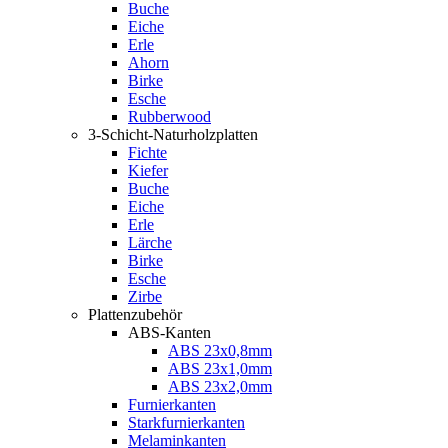
Buche
Eiche
Erle
Ahorn
Birke
Esche
Rubberwood
3-Schicht-Naturholzplatten
Fichte
Kiefer
Buche
Eiche
Erle
Lärche
Birke
Esche
Zirbe
Plattenzubehör
ABS-Kanten
ABS 23x0,8mm
ABS 23x1,0mm
ABS 23x2,0mm
Furnierkanten
Starkfurnierkanten
Melaminkanten