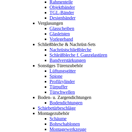
Rahmenteile
Objektbänder
TGL-Bänder
Designbänder
Verglasungen
Glasscheiben
Glasleisten
Vorlegeband
Schließbleche & Nachrüst-Sets
Nachrüstschließbleche
Schleißbleche f. Ganzglastüren
Bandverstärkungen
Sonstiges Türenzubehör
Lüftungsgitter
Spione
Profilzylinder
Türpuffer
Türschwellen
Boden- u. Zargendichtungen
Bodendichtungen
Schiebetürbeschläge
Montagezubehör
Schäume
Bohrschablonen
Montagewerkzeuge