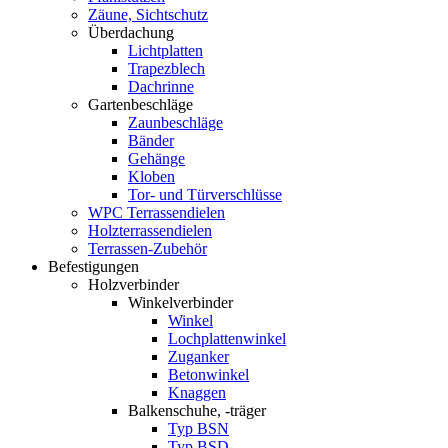
Zäune, Sichtschutz
Überdachung
Lichtplatten
Trapezblech
Dachrinne
Gartenbeschläge
Zaunbeschläge
Bänder
Gehänge
Kloben
Tor- und Türverschlüsse
WPC Terrassendielen
Holzterrassendielen
Terrassen-Zubehör
Befestigungen
Holzverbinder
Winkelverbinder
Winkel
Lochplattenwinkel
Zuganker
Betonwinkel
Knaggen
Balkenschuhe, -träger
Typ BSN
Typ BSD