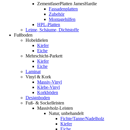
ZementfaserPlatten JamesHardie
Fassadenplatten
Zubehör
Montagehilfen
HPL-Platten
Leime, Schäume, Dichtstoffe
Fußboden
Hobeldielen
Kiefer
Eiche
Mehrschicht-Parkett
Kiefer
Eiche
Laminat
Vinyl & Kork
Massiv-Vinyl
Klebe-Vinyl
Korkböden
Designboden
Fuß- & Sockelleisten
Massivholz-Leisten
Natur, unbehandelt
Fichte/Tanne/Nadelholz
Kiefer
Eiche