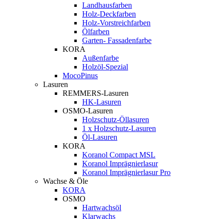
Landhausfarben
Holz-Deckfarben
Holz-Vorstreichfarben
Ölfarben
Garten- Fassadenfarbe
KORA
Außenfarbe
Holzöl-Spezial
MocoPinus
Lasuren
REMMERS-Lasuren
HK-Lasuren
OSMO-Lasuren
Holzschutz-Öllasuren
1 x Holzschutz-Lasuren
Öl-Lasuren
KORA
Koranol Compact MSL
Koranol Imprägnierlasur
Koranol Imprägnierlasur Pro
Wachse & Öle
KORA
OSMO
Hartwachsöl
Klarwachs