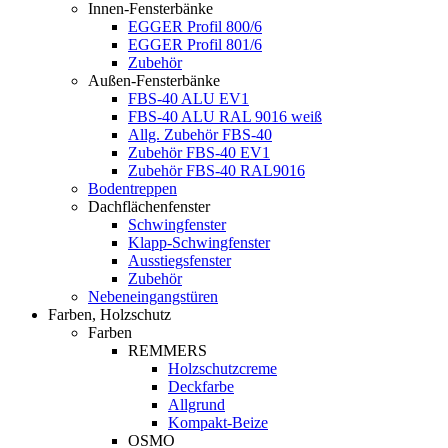
Innen-Fensterbänke
EGGER Profil 800/6
EGGER Profil 801/6
Zubehör
Außen-Fensterbänke
FBS-40 ALU EV1
FBS-40 ALU RAL 9016 weiß
Allg. Zubehör FBS-40
Zubehör FBS-40 EV1
Zubehör FBS-40 RAL9016
Bodentreppen
Dachflächenfenster
Schwingfenster
Klapp-Schwingfenster
Ausstiegsfenster
Zubehör
Nebeneingangstüren
Farben, Holzschutz
Farben
REMMERS
Holzschutzcreme
Deckfarbe
Allgrund
Kompakt-Beize
OSMO