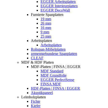
EGGER Arbeitsplatten
EGGER Interieurplatten
EGGER DecoWall
Furnierte Spanplatten
19 mm
26 mm
16 mm
9 mm
25 mm
Arbeitsplatten
Arbeitsplatten
Rohspan-Möbelplatten
zementgebundene Spanplatten
CLEAF
MDF & HDF Platten
MDF-Platten | FINSA | EGGER
MDF Standard
MDF Grundfolie
EGGER PerfectSense
FINSA MDF
HDF-Platten | FINSA | EGGER
Akustikpaneel
Leimholzplatten
Fichte
Kiefer