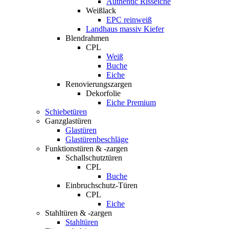
Authentic Risseiche
Weißlack
EPC reinweiß
Landhaus massiv Kiefer
Blendrahmen
CPL
Weiß
Buche
Eiche
Renovierungszargen
Dekorfolie
Eiche Premium
Schiebetüren
Ganzglastüren
Glastüren
Glastürenbeschläge
Funktionstüren & -zargen
Schallschutztüren
CPL
Buche
Einbruchschutz-Türen
CPL
Eiche
Stahltüren & -zargen
Stahltüren