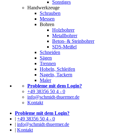
Sonstiges
Handwerkzeuge
Schrauben
Messen
Bohren
Holzbohrer
Metallbohrer
Beton- & Steinbohrer
SDS-Meißel
Schneiden
Sägen
Trennen
Hobeln, Schleifen
Nageln, Tackern
Maler
Probleme mit dem Login?
+49 38356 50 4 - 0
info@schmidt-thuermer.de
Kontakt
Probleme mit dem Login?
|
+49 38356 50 4 - 0
|
info@schmidt-thuermer.de
|
Kontakt