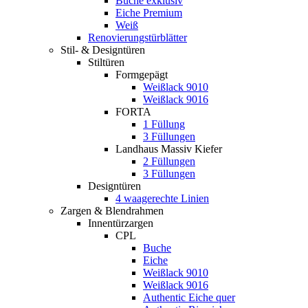
Buche exklusiv
Eiche Premium
Weiß
Renovierungstürblätter
Stil- & Designtüren
Stiltüren
Formgepägt
Weißlack 9010
Weißlack 9016
FORTA
1 Füllung
3 Füllungen
Landhaus Massiv Kiefer
2 Füllungen
3 Füllungen
Designtüren
4 waagerechte Linien
Zargen & Blendrahmen
Innentürzargen
CPL
Buche
Eiche
Weißlack 9010
Weißlack 9016
Authentic Eiche quer