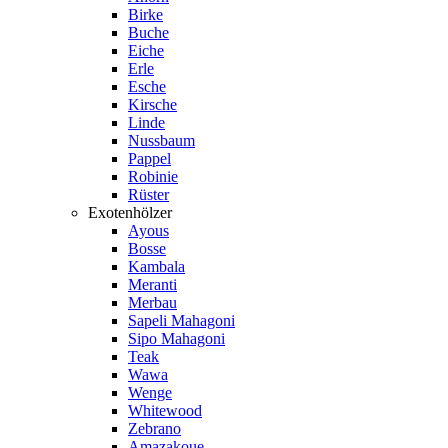
Birke
Buche
Eiche
Erle
Esche
Kirsche
Linde
Nussbaum
Pappel
Robinie
Rüster
Exotenhölzer
Ayous
Bosse
Kambala
Meranti
Merbau
Sapeli Mahagoni
Sipo Mahagoni
Teak
Wawa
Wenge
Whitewood
Zebrano
Amazakoue