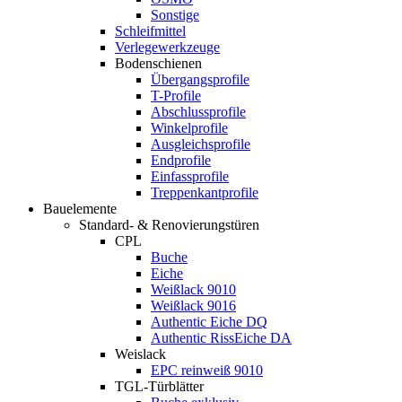
Sonstige
Schleifmittel
Verlegewerkzeuge
Bodenschienen
Übergangsprofile
T-Profile
Abschlussprofile
Winkelprofile
Ausgleichsprofile
Endprofile
Einfassprofile
Treppenkantprofile
Bauelemente
Standard- & Renovierungstüren
CPL
Buche
Eiche
Weißlack 9010
Weißlack 9016
Authentic Eiche DQ
Authentic RissEiche DA
Weislack
EPC reinweiß 9010
TGL-Türblätter