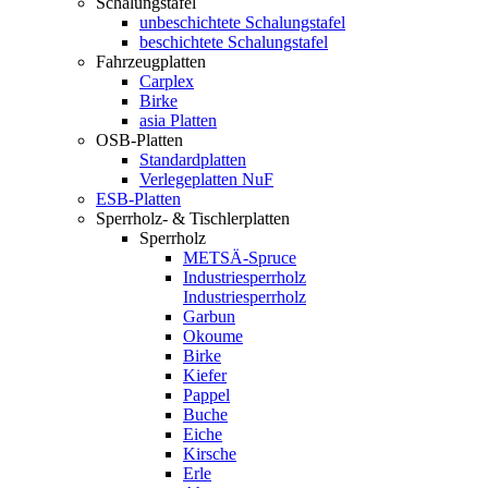
Schalungstafel
unbeschichtete Schalungstafel
beschichtete Schalungstafel
Fahrzeugplatten
Carplex
Birke
asia Platten
OSB-Platten
Standardplatten
Verlegeplatten NuF
ESB-Platten
Sperrholz- & Tischlerplatten
Sperrholz
METSÄ-Spruce
Industriesperrholz
Industriesperrholz
Garbun
Okoume
Birke
Kiefer
Pappel
Buche
Eiche
Kirsche
Erle