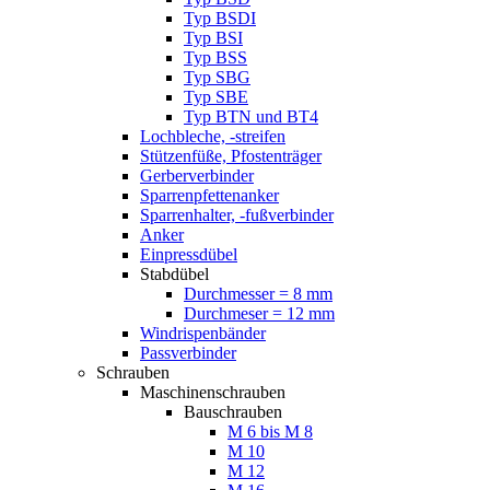
Typ BSDI
Typ BSI
Typ BSS
Typ SBG
Typ SBE
Typ BTN und BT4
Lochbleche, -streifen
Stützenfüße, Pfostenträger
Gerberverbinder
Sparrenpfettenanker
Sparrenhalter, -fußverbinder
Anker
Einpressdübel
Stabdübel
Durchmesser = 8 mm
Durchmeser = 12 mm
Windrispenbänder
Passverbinder
Schrauben
Maschinenschrauben
Bauschrauben
M 6 bis M 8
M 10
M 12