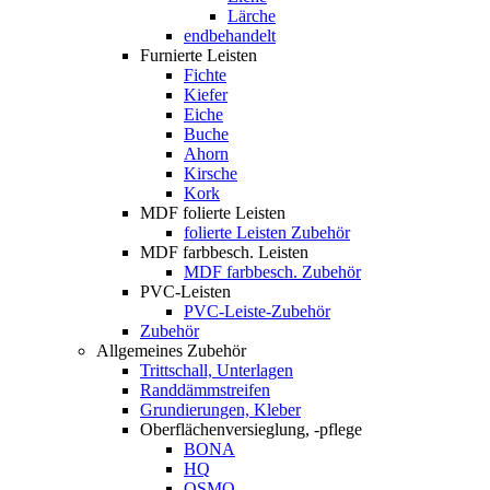
Lärche
endbehandelt
Furnierte Leisten
Fichte
Kiefer
Eiche
Buche
Ahorn
Kirsche
Kork
MDF folierte Leisten
folierte Leisten Zubehör
MDF farbbesch. Leisten
MDF farbbesch. Zubehör
PVC-Leisten
PVC-Leiste-Zubehör
Zubehör
Allgemeines Zubehör
Trittschall, Unterlagen
Randdämmstreifen
Grundierungen, Kleber
Oberflächenversieglung, -pflege
BONA
HQ
OSMO