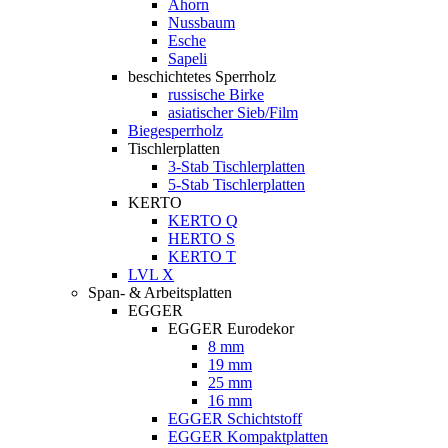
Ahorn
Nussbaum
Esche
Sapeli
beschichtetes Sperrholz
russische Birke
asiatischer Sieb/Film
Biegesperrholz
Tischlerplatten
3-Stab Tischlerplatten
5-Stab Tischlerplatten
KERTO
KERTO Q
HERTO S
KERTO T
LVL X
Span- & Arbeitsplatten
EGGER
EGGER Eurodekor
8 mm
19 mm
25 mm
16 mm
EGGER Schichtstoff
EGGER Kompaktplatten