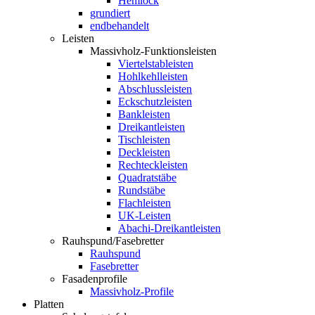
Hemlock
grundiert
endbehandelt
Leisten
Massivholz-Funktionsleisten
Viertelstableisten
Hohlkehlleisten
Abschlussleisten
Eckschutzleisten
Bankleisten
Dreikantleisten
Tischleisten
Deckleisten
Rechteckleisten
Quadratstäbe
Rundstäbe
Flachleisten
UK-Leisten
Abachi-Dreikantleisten
Rauhspund/Fasebretter
Rauhspund
Fasebretter
Fasadenprofile
Massivholz-Profile
Platten