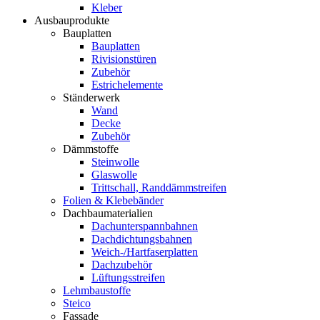
Kleber
Ausbauprodukte
Bauplatten
Bauplatten
Rivisionstüren
Zubehör
Estrichelemente
Ständerwerk
Wand
Decke
Zubehör
Dämmstoffe
Steinwolle
Glaswolle
Trittschall, Randdämmstreifen
Folien & Klebebänder
Dachbaumaterialien
Dachunterspannbahnen
Dachdichtungsbahnen
Weich-/Hartfaserplatten
Dachzubehör
Lüftungsstreifen
Lehmbaustoffe
Steico
Fassade