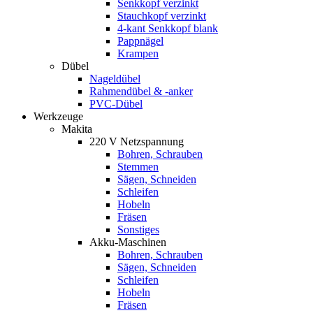
Senkkopf verzinkt
Stauchkopf verzinkt
4-kant Senkkopf blank
Pappnägel
Krampen
Dübel
Nageldübel
Rahmendübel & -anker
PVC-Dübel
Werkzeuge
Makita
220 V Netzspannung
Bohren, Schrauben
Stemmen
Sägen, Schneiden
Schleifen
Hobeln
Fräsen
Sonstiges
Akku-Maschinen
Bohren, Schrauben
Sägen, Schneiden
Schleifen
Hobeln
Fräsen