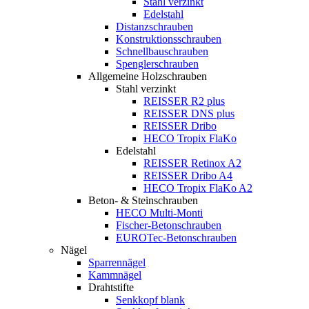
Stahl verzinkt
Edelstahl
Distanzschrauben
Konstruktionsschrauben
Schnellbauschrauben
Spenglerschrauben
Allgemeine Holzschrauben
Stahl verzinkt
REISSER R2 plus
REISSER DNS plus
REISSER Dribo
HECO Tropix FlaKo
Edelstahl
REISSER Retinox A2
REISSER Dribo A4
HECO Tropix FlaKo A2
Beton- & Steinschrauben
HECO Multi-Monti
Fischer-Betonschrauben
EUROTec-Betonschrauben
Nägel
Sparrennägel
Kammnägel
Drahtstifte
Senkkopf blank