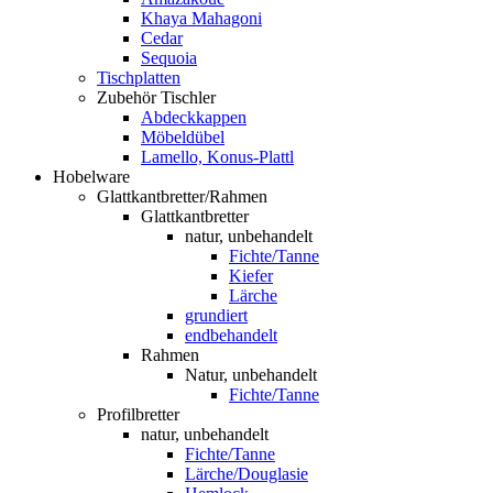
Khaya Mahagoni
Cedar
Sequoia
Tischplatten
Zubehör Tischler
Abdeckkappen
Möbeldübel
Lamello, Konus-Plattl
Hobelware
Glattkantbretter/Rahmen
Glattkantbretter
natur, unbehandelt
Fichte/Tanne
Kiefer
Lärche
grundiert
endbehandelt
Rahmen
Natur, unbehandelt
Fichte/Tanne
Profilbretter
natur, unbehandelt
Fichte/Tanne
Lärche/Douglasie