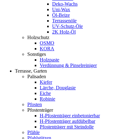
Deko-Wachs
Uni-Wax
Öl-Beize
Terrassenöle
UV-Schutz-Öle
2K Holz-Öl
Holzschutz
OSMO
KORA
Sonstiges
Holzpaste
Verdünnung & Pinselreiniger
Terrasse, Garten
Palisaden
Kiefer
Lärche, Douglasie
Eiche
Robinie
Pfosten
Pfostenträger
H-Pfostenträger einbetonierbar
H-Pfostenträger aufdübelbar
Pfostenträger mit Steindolle
Pfähle
Pfahlstützen