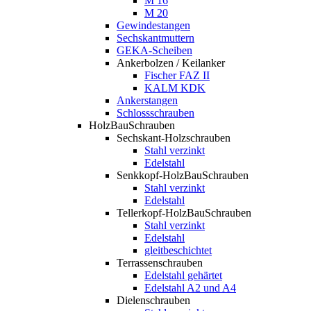
M 16
M 20
Gewindestangen
Sechskantmuttern
GEKA-Scheiben
Ankerbolzen / Keilanker
Fischer FAZ II
KALM KDK
Ankerstangen
Schlossschrauben
HolzBauSchrauben
Sechskant-Holzschrauben
Stahl verzinkt
Edelstahl
Senkkopf-HolzBauSchrauben
Stahl verzinkt
Edelstahl
Tellerkopf-HolzBauSchrauben
Stahl verzinkt
Edelstahl
gleitbeschichtet
Terrassenschrauben
Edelstahl gehärtet
Edelstahl A2 und A4
Dielenschrauben