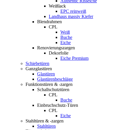
Authentic Risseiche
Weißlack
EPC reinweiß
Landhaus massiv Kiefer
Blendrahmen
CPL
Weiß
Buche
Eiche
Renovierungszargen
Dekorfolie
Eiche Premium
Schiebetüren
Ganzglastüren
Glastüren
Glastürenbeschläge
Funktionstüren & -zargen
Schallschutztüren
CPL
Buche
Einbruchschutz-Türen
CPL
Eiche
Stahltüren & -zargen
Stahltüren