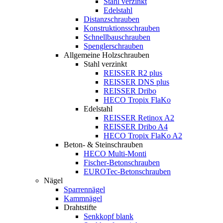
Stahl verzinkt
Edelstahl
Distanzschrauben
Konstruktionsschrauben
Schnellbauschrauben
Spenglerschrauben
Allgemeine Holzschrauben
Stahl verzinkt
REISSER R2 plus
REISSER DNS plus
REISSER Dribo
HECO Tropix FlaKo
Edelstahl
REISSER Retinox A2
REISSER Dribo A4
HECO Tropix FlaKo A2
Beton- & Steinschrauben
HECO Multi-Monti
Fischer-Betonschrauben
EUROTec-Betonschrauben
Nägel
Sparrennägel
Kammnägel
Drahtstifte
Senkkopf blank