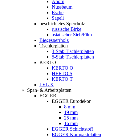
Ahorn
Nussbaum
Esche
Sapeli
beschichtetes Sperrholz
russische Birke
asiatischer Sieb/Film
Biegesperrholz
Tischlerplatten
3-Stab Tischlerplatten
5-Stab Tischlerplatten
KERTO
KERTO Q
HERTO S
KERTO T
LVL X
Span- & Arbeitsplatten
EGGER
EGGER Eurodekor
8 mm
19 mm
25 mm
16 mm
EGGER Schichtstoff
EGGER Kompaktplatten