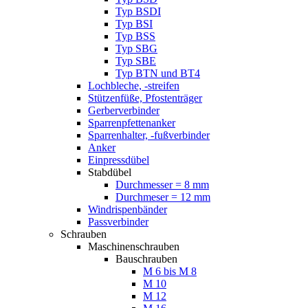
Typ BSDI
Typ BSI
Typ BSS
Typ SBG
Typ SBE
Typ BTN und BT4
Lochbleche, -streifen
Stützenfüße, Pfostenträger
Gerberverbinder
Sparrenpfettenanker
Sparrenhalter, -fußverbinder
Anker
Einpressdübel
Stabdübel
Durchmesser = 8 mm
Durchmeser = 12 mm
Windrispenbänder
Passverbinder
Schrauben
Maschinenschrauben
Bauschrauben
M 6 bis M 8
M 10
M 12