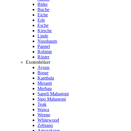
Birke
Buche
Eiche
Erle
Esche
Kirsche
Linde
Nussbaum
Pappel
Robinie
Rüster
Exotenhölzer
Ayous
Bosse
Kambala
Meranti
Merbau
Sapeli Mahagoni
Sipo Mahagoni
Teak
Wawa
Wenge
Whitewood
Zebrano
Amazakoue