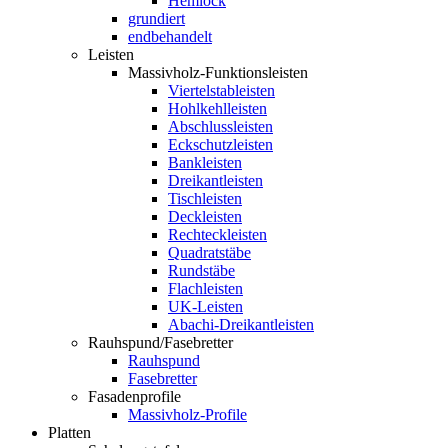
Hemlock
grundiert
endbehandelt
Leisten
Massivholz-Funktionsleisten
Viertelstableisten
Hohlkehlleisten
Abschlussleisten
Eckschutzleisten
Bankleisten
Dreikantleisten
Tischleisten
Deckleisten
Rechteckleisten
Quadratstäbe
Rundstäbe
Flachleisten
UK-Leisten
Abachi-Dreikantleisten
Rauhspund/Fasebretter
Rauhspund
Fasebretter
Fasadenprofile
Massivholz-Profile
Platten