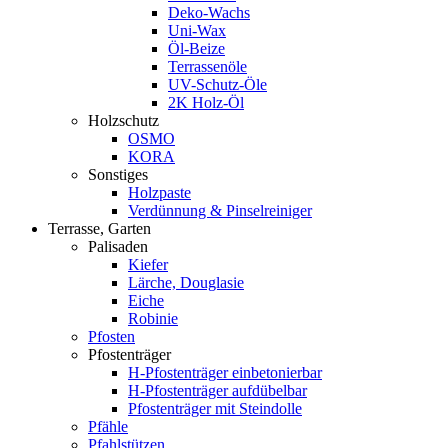
Deko-Wachs
Uni-Wax
Öl-Beize
Terrassenöle
UV-Schutz-Öle
2K Holz-Öl
Holzschutz
OSMO
KORA
Sonstiges
Holzpaste
Verdünnung & Pinselreiniger
Terrasse, Garten
Palisaden
Kiefer
Lärche, Douglasie
Eiche
Robinie
Pfosten
Pfostenträger
H-Pfostenträger einbetonierbar
H-Pfostenträger aufdübelbar
Pfostenträger mit Steindolle
Pfähle
Pfahlstützen