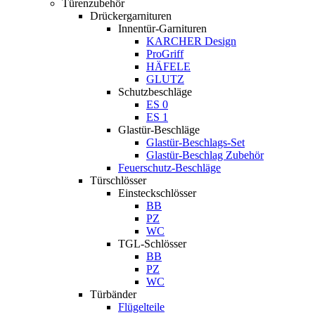
Türenzubehör
Drückergarnituren
Innentür-Garnituren
KARCHER Design
ProGriff
HÄFELE
GLUTZ
Schutzbeschläge
ES 0
ES 1
Glastür-Beschläge
Glastür-Beschlags-Set
Glastür-Beschlag Zubehör
Feuerschutz-Beschläge
Türschlösser
Einsteckschlösser
BB
PZ
WC
TGL-Schlösser
BB
PZ
WC
Türbänder
Flügelteile