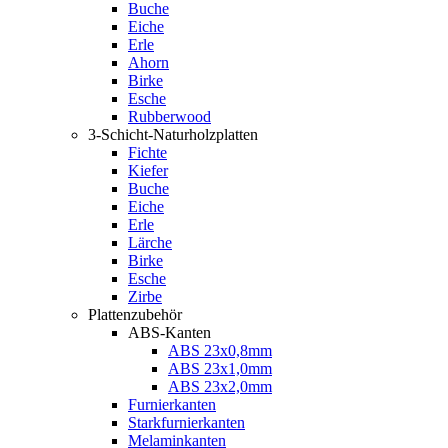
Buche
Eiche
Erle
Ahorn
Birke
Esche
Rubberwood
3-Schicht-Naturholzplatten
Fichte
Kiefer
Buche
Eiche
Erle
Lärche
Birke
Esche
Zirbe
Plattenzubehör
ABS-Kanten
ABS 23x0,8mm
ABS 23x1,0mm
ABS 23x2,0mm
Furnierkanten
Starkfurnierkanten
Melaminkanten