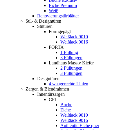
Buche exklusiv
Eiche Premium
Weiß
Renovierungstürblätter
Stil- & Designtüren
Stiltüren
Formgepägt
Weißlack 9010
Weißlack 9016
FORTA
1 Füllung
3 Füllungen
Landhaus Massiv Kiefer
2 Füllungen
3 Füllungen
Designtüren
4 waagerechte Linien
Zargen & Blendrahmen
Innentürzargen
CPL
Buche
Eiche
Weißlack 9010
Weißlack 9016
Authentic Eiche quer