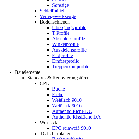
Sonstige
Schleifmittel
Verlegewerkzeuge
Bodenschienen
Übergangsprofile
T-Profile
Abschlussprofile
Winkelprofile
Ausgleichsprofile
Endprofile
Einfassprofile
Treppenkantprofile
Bauelemente
Standard- & Renovierungstüren
CPL
Buche
Eiche
Weißlack 9010
Weißlack 9016
Authentic Eiche DQ
Authentic RissEiche DA
Weislack
EPC reinweiß 9010
TGL-Türblätter