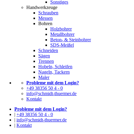
Sonstiges
Handwerkzeuge
Schrauben
Messen
Bohren
Holzbohrer
Metallbohrer
Beton- & Steinbohrer
SDS-Meißel
Schneiden
Sägen
Trennen
Hobeln, Schleifen
Nageln, Tackern
Maler
Probleme mit dem Login?
+49 38356 50 4 - 0
info@schmidt-thuermer.de
Kontakt
Probleme mit dem Login?
|
+49 38356 50 4 - 0
|
info@schmidt-thuermer.de
|
Kontakt