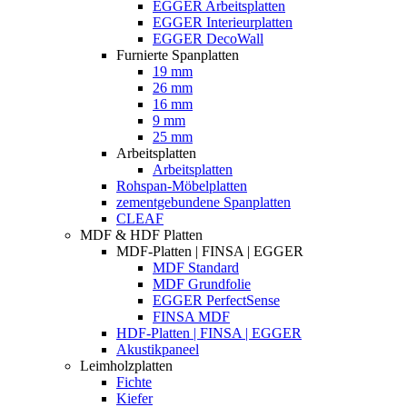
EGGER Arbeitsplatten
EGGER Interieurplatten
EGGER DecoWall
Furnierte Spanplatten
19 mm
26 mm
16 mm
9 mm
25 mm
Arbeitsplatten
Arbeitsplatten
Rohspan-Möbelplatten
zementgebundene Spanplatten
CLEAF
MDF & HDF Platten
MDF-Platten | FINSA | EGGER
MDF Standard
MDF Grundfolie
EGGER PerfectSense
FINSA MDF
HDF-Platten | FINSA | EGGER
Akustikpaneel
Leimholzplatten
Fichte
Kiefer