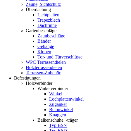
Zäune, Sichtschutz
Überdachung
Lichtplatten
Trapezblech
Dachrinne
Gartenbeschläge
Zaunbeschläge
Bänder
Gehänge
Kloben
Tor- und Türverschlüsse
WPC Terrassendielen
Holzterrassendielen
Terrassen-Zubehör
Befestigungen
Holzverbinder
Winkelverbinder
Winkel
Lochplattenwinkel
Zuganker
Betonwinkel
Knaggen
Balkenschuhe, -träger
Typ BSN
Typ BSD