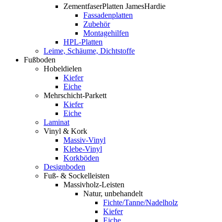
ZementfaserPlatten JamesHardie
Fassadenplatten
Zubehör
Montagehilfen
HPL-Platten
Leime, Schäume, Dichtstoffe
Fußboden
Hobeldielen
Kiefer
Eiche
Mehrschicht-Parkett
Kiefer
Eiche
Laminat
Vinyl & Kork
Massiv-Vinyl
Klebe-Vinyl
Korkböden
Designboden
Fuß- & Sockelleisten
Massivholz-Leisten
Natur, unbehandelt
Fichte/Tanne/Nadelholz
Kiefer
Eiche