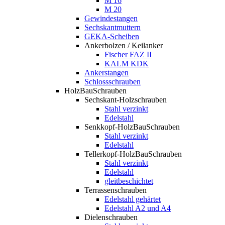
M 16
M 20
Gewindestangen
Sechskantmuttern
GEKA-Scheiben
Ankerbolzen / Keilanker
Fischer FAZ II
KALM KDK
Ankerstangen
Schlossschrauben
HolzBauSchrauben
Sechskant-Holzschrauben
Stahl verzinkt
Edelstahl
Senkkopf-HolzBauSchrauben
Stahl verzinkt
Edelstahl
Tellerkopf-HolzBauSchrauben
Stahl verzinkt
Edelstahl
gleitbeschichtet
Terrassenschrauben
Edelstahl gehärtet
Edelstahl A2 und A4
Dielenschrauben