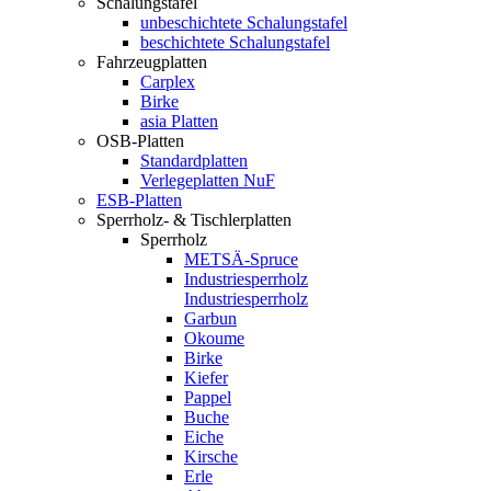
Schalungstafel
unbeschichtete Schalungstafel
beschichtete Schalungstafel
Fahrzeugplatten
Carplex
Birke
asia Platten
OSB-Platten
Standardplatten
Verlegeplatten NuF
ESB-Platten
Sperrholz- & Tischlerplatten
Sperrholz
METSÄ-Spruce
Industriesperrholz
Industriesperrholz
Garbun
Okoume
Birke
Kiefer
Pappel
Buche
Eiche
Kirsche
Erle