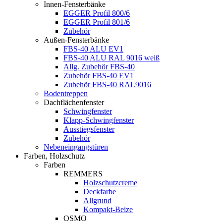
Innen-Fensterbänke
EGGER Profil 800/6
EGGER Profil 801/6
Zubehör
Außen-Fensterbänke
FBS-40 ALU EV1
FBS-40 ALU RAL 9016 weiß
Allg. Zubehör FBS-40
Zubehör FBS-40 EV1
Zubehör FBS-40 RAL9016
Bodentreppen
Dachflächenfenster
Schwingfenster
Klapp-Schwingfenster
Ausstiegsfenster
Zubehör
Nebeneingangstüren
Farben, Holzschutz
Farben
REMMERS
Holzschutzcreme
Deckfarbe
Allgrund
Kompakt-Beize
OSMO