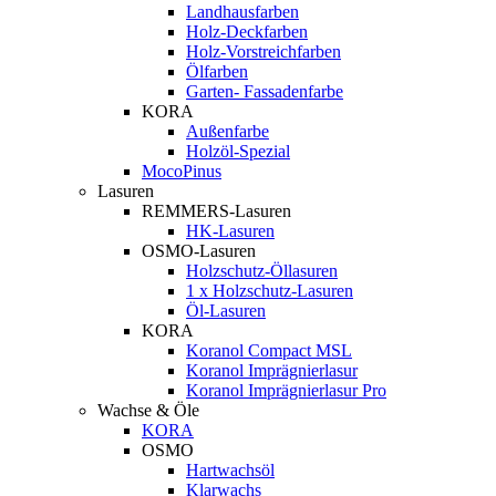
Landhausfarben
Holz-Deckfarben
Holz-Vorstreichfarben
Ölfarben
Garten- Fassadenfarbe
KORA
Außenfarbe
Holzöl-Spezial
MocoPinus
Lasuren
REMMERS-Lasuren
HK-Lasuren
OSMO-Lasuren
Holzschutz-Öllasuren
1 x Holzschutz-Lasuren
Öl-Lasuren
KORA
Koranol Compact MSL
Koranol Imprägnierlasur
Koranol Imprägnierlasur Pro
Wachse & Öle
KORA
OSMO
Hartwachsöl
Klarwachs