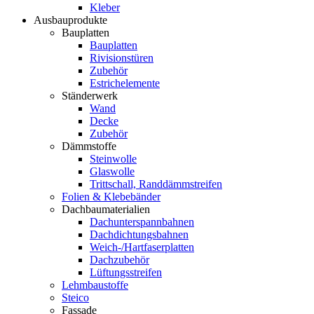
Kleber
Ausbauprodukte
Bauplatten
Bauplatten
Rivisionstüren
Zubehör
Estrichelemente
Ständerwerk
Wand
Decke
Zubehör
Dämmstoffe
Steinwolle
Glaswolle
Trittschall, Randdämmstreifen
Folien & Klebebänder
Dachbaumaterialien
Dachunterspannbahnen
Dachdichtungsbahnen
Weich-/Hartfaserplatten
Dachzubehör
Lüftungsstreifen
Lehmbaustoffe
Steico
Fassade