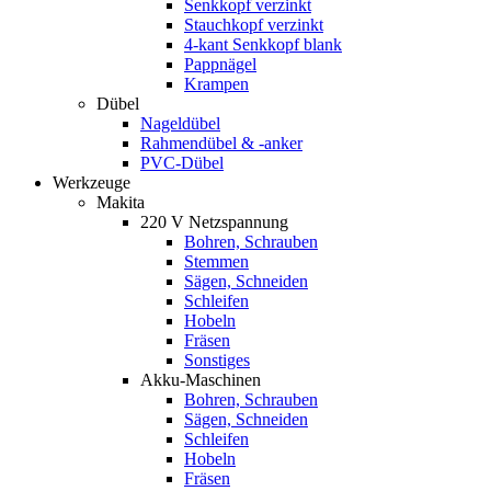
Senkkopf verzinkt
Stauchkopf verzinkt
4-kant Senkkopf blank
Pappnägel
Krampen
Dübel
Nageldübel
Rahmendübel & -anker
PVC-Dübel
Werkzeuge
Makita
220 V Netzspannung
Bohren, Schrauben
Stemmen
Sägen, Schneiden
Schleifen
Hobeln
Fräsen
Sonstiges
Akku-Maschinen
Bohren, Schrauben
Sägen, Schneiden
Schleifen
Hobeln
Fräsen