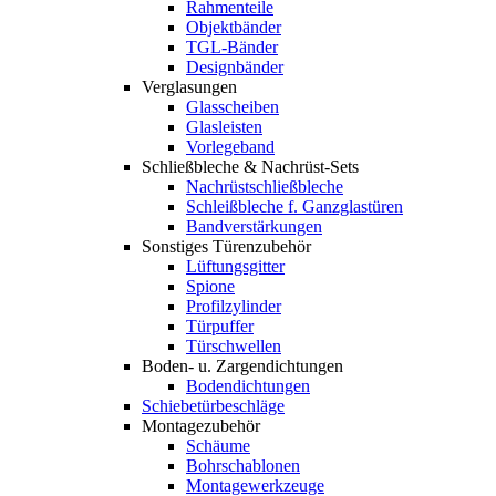
Rahmenteile
Objektbänder
TGL-Bänder
Designbänder
Verglasungen
Glasscheiben
Glasleisten
Vorlegeband
Schließbleche & Nachrüst-Sets
Nachrüstschließbleche
Schleißbleche f. Ganzglastüren
Bandverstärkungen
Sonstiges Türenzubehör
Lüftungsgitter
Spione
Profilzylinder
Türpuffer
Türschwellen
Boden- u. Zargendichtungen
Bodendichtungen
Schiebetürbeschläge
Montagezubehör
Schäume
Bohrschablonen
Montagewerkzeuge