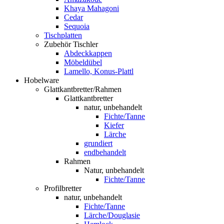
Khaya Mahagoni
Cedar
Sequoia
Tischplatten
Zubehör Tischler
Abdeckkappen
Möbeldübel
Lamello, Konus-Plattl
Hobelware
Glattkantbretter/Rahmen
Glattkantbretter
natur, unbehandelt
Fichte/Tanne
Kiefer
Lärche
grundiert
endbehandelt
Rahmen
Natur, unbehandelt
Fichte/Tanne
Profilbretter
natur, unbehandelt
Fichte/Tanne
Lärche/Douglasie