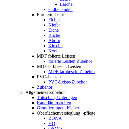
Lärche
endbehandelt
Furnierte Leisten
Fichte
Kiefer
Eiche
Buche
Ahorn
Kirsche
Kork
MDF folierte Leisten
folierte Leisten Zubehör
MDF farbbesch. Leisten
MDF farbbesch. Zubehör
PVC-Leisten
PVC-Leiste-Zubehör
Zubehör
Allgemeines Zubehör
Trittschall, Unterlagen
Randdämmstreifen
Grundierungen, Kleber
Oberflächenversieglung, -pflege
BONA
HQ
OSMO