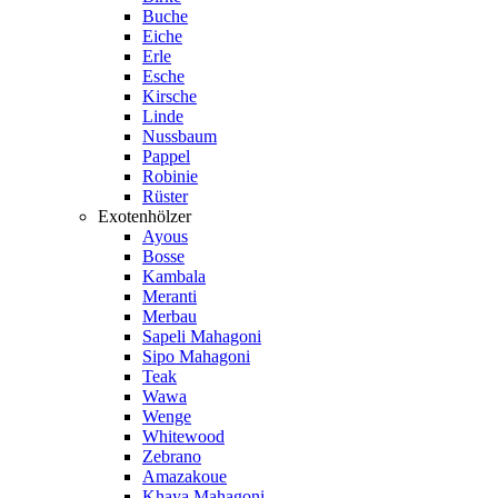
Buche
Eiche
Erle
Esche
Kirsche
Linde
Nussbaum
Pappel
Robinie
Rüster
Exotenhölzer
Ayous
Bosse
Kambala
Meranti
Merbau
Sapeli Mahagoni
Sipo Mahagoni
Teak
Wawa
Wenge
Whitewood
Zebrano
Amazakoue
Khaya Mahagoni