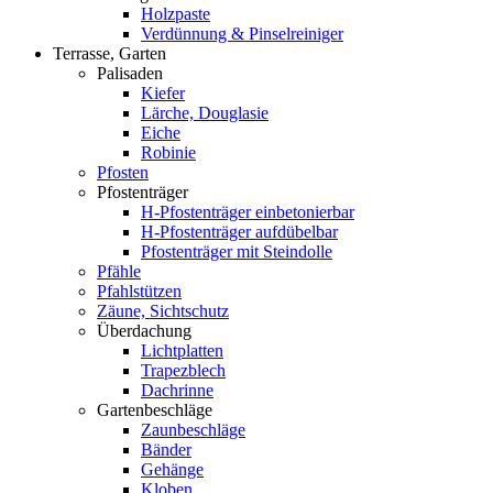
Holzpaste
Verdünnung & Pinselreiniger
Terrasse, Garten
Palisaden
Kiefer
Lärche, Douglasie
Eiche
Robinie
Pfosten
Pfostenträger
H-Pfostenträger einbetonierbar
H-Pfostenträger aufdübelbar
Pfostenträger mit Steindolle
Pfähle
Pfahlstützen
Zäune, Sichtschutz
Überdachung
Lichtplatten
Trapezblech
Dachrinne
Gartenbeschläge
Zaunbeschläge
Bänder
Gehänge
Kloben