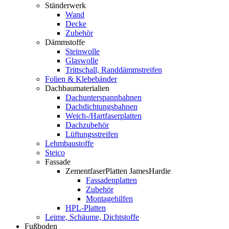
Ständerwerk
Wand
Decke
Zubehör
Dämmstoffe
Steinwolle
Glaswolle
Trittschall, Randdämmstreifen
Folien & Klebebänder
Dachbaumaterialien
Dachunterspannbahnen
Dachdichtungsbahnen
Weich-/Hartfaserplatten
Dachzubehör
Lüftungsstreifen
Lehmbaustoffe
Steico
Fassade
ZementfaserPlatten JamesHardie
Fassadenplatten
Zubehör
Montagehilfen
HPL-Platten
Leime, Schäume, Dichtstoffe
Fußboden