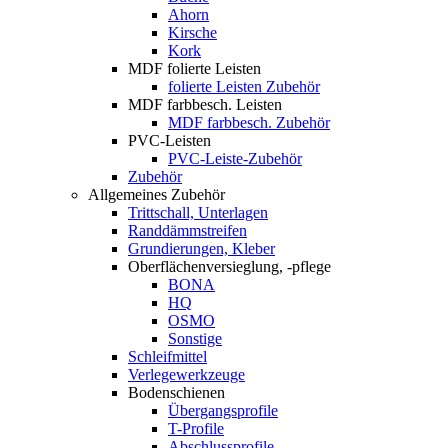
Ahorn
Kirsche
Kork
MDF folierte Leisten
folierte Leisten Zubehör
MDF farbbesch. Leisten
MDF farbbesch. Zubehör
PVC-Leisten
PVC-Leiste-Zubehör
Zubehör
Allgemeines Zubehör
Trittschall, Unterlagen
Randdämmstreifen
Grundierungen, Kleber
Oberflächenversieglung, -pflege
BONA
HQ
OSMO
Sonstige
Schleifmittel
Verlegewerkzeuge
Bodenschienen
Übergangsprofile
T-Profile
Abschlussprofile