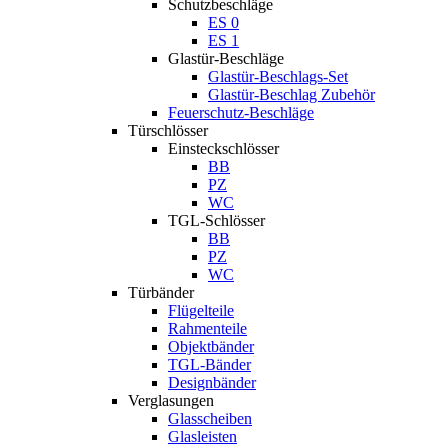
Schutzbeschläge
ES 0
ES 1
Glastür-Beschläge
Glastür-Beschlags-Set
Glastür-Beschlag Zubehör
Feuerschutz-Beschläge
Türschlösser
Einsteckschlösser
BB
PZ
WC
TGL-Schlösser
BB
PZ
WC
Türbänder
Flügelteile
Rahmenteile
Objektbänder
TGL-Bänder
Designbänder
Verglasungen
Glasscheiben
Glasleisten