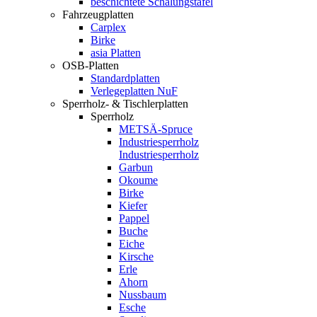
beschichtete Schalungstafel
Fahrzeugplatten
Carplex
Birke
asia Platten
OSB-Platten
Standardplatten
Verlegeplatten NuF
Sperrholz- & Tischlerplatten
Sperrholz
METSÄ-Spruce
Industriesperrholz
Industriesperrholz
Garbun
Okoume
Birke
Kiefer
Pappel
Buche
Eiche
Kirsche
Erle
Ahorn
Nussbaum
Esche