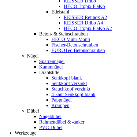
REISSER Dribo
HECO Tropix FlaKo
Edelstahl
REISSER Retinox A2
REISSER Dribo A4
HECO Tropix FlaKo A2
Beton- & Steinschrauben
HECO Multi-Monti
Fischer-Betonschrauben
EUROTec-Betonschrauben
Nägel
Sparrennägel
Kammnägel
Drahtstifte
Senkkopf blank
Senkkopf verzinkt
Stauchkopf verzinkt
4-kant Senkkopf blank
Pappnägel
Krampen
Dübel
Nageldübel
Rahmendübel & -anker
PVC-Dübel
Werkzeuge