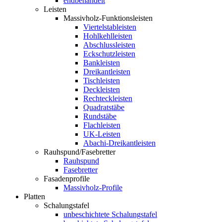
endbehandelt
Leisten
Massivholz-Funktionsleisten
Viertelstableisten
Hohlkehlleisten
Abschlussleisten
Eckschutzleisten
Bankleisten
Dreikantleisten
Tischleisten
Deckleisten
Rechteckleisten
Quadratstäbe
Rundstäbe
Flachleisten
UK-Leisten
Abachi-Dreikantleisten
Rauhspund/Fasebretter
Rauhspund
Fasebretter
Fasadenprofile
Massivholz-Profile
Platten
Schalungstafel
unbeschichtete Schalungstafel