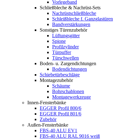
Vorlegeband
Schließbleche & Nachrüst-Sets
Nachrüstschließbleche
Schleißbleche f. Ganzglastüren
Bandverstärkungen
Sonstiges Türenzubehör
Lüftungsgitter
Spione
Profilzylinder
Türpuffer
Türschwellen
Boden- u. Zargendichtungen
Bodendichtungen
Schiebetürbeschläge
Montagezubehör
Schäume
Bohrschablonen
Montagewerkzeuge
Innen-Fensterbänke
EGGER Profil 800/6
EGGER Profil 801/6
Zubehör
Außen-Fensterbänke
FBS-40 ALU EV1
FBS-40 ALU RAL 9016 weiß