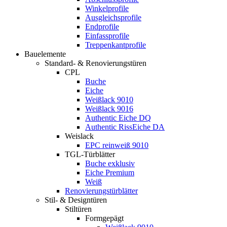
Winkelprofile
Ausgleichsprofile
Endprofile
Einfassprofile
Treppenkantprofile
Bauelemente
Standard- & Renovierungstüren
CPL
Buche
Eiche
Weißlack 9010
Weißlack 9016
Authentic Eiche DQ
Authentic RissEiche DA
Weislack
EPC reinweiß 9010
TGL-Türblätter
Buche exklusiv
Eiche Premium
Weiß
Renovierungstürblätter
Stil- & Designtüren
Stiltüren
Formgepägt