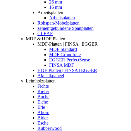
26 mm
16 mm
Arbeitsplatten
Arbeitsplatten
Rohspan-Möbelplatten
zementgebundene Spanplatten
CLEAF
MDF & HDF Platten
MDF-Platten | FINSA | EGGER
MDF Standard
MDF Grundfolie
EGGER PerfectSense
FINSA MDF
HDF-Platten | FINSA | EGGER
Akustikpaneel
Leimholzplatten
Fichte
Kiefer
Buche
Eiche
Erle
Ahorn
Birke
Esche
Rubberwood