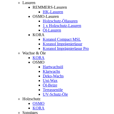
Lasuren
REMMERS-Lasuren
HK-Lasuren
OSMO-Lasuren
Holzschutz-Öllasuren
1 x Holzschutz-Lasuren
Öl-Lasuren
KORA
Koranol Compact MSL
Koranol Imprägnierlasur
Koranol Imprägnierlasur Pro
Wachse & Öle
KORA
OSMO
Hartwachsöl
Klarwachs
Deko-Wachs
Uni-Wax
Öl-Beize
Terrassenöle
UV-Schutz-Öle
Holzschutz
OSMO
KORA
Sonstiges