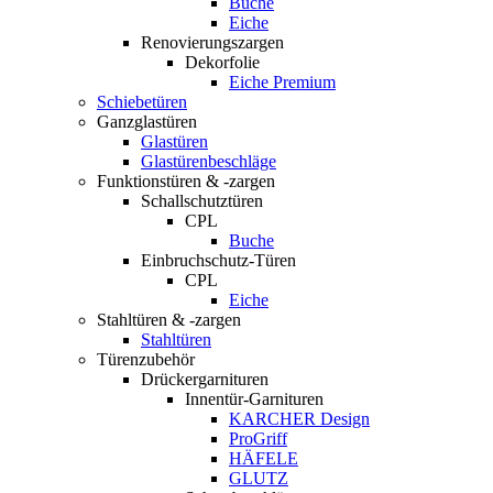
Buche
Eiche
Renovierungszargen
Dekorfolie
Eiche Premium
Schiebetüren
Ganzglastüren
Glastüren
Glastürenbeschläge
Funktionstüren & -zargen
Schallschutztüren
CPL
Buche
Einbruchschutz-Türen
CPL
Eiche
Stahltüren & -zargen
Stahltüren
Türenzubehör
Drückergarnituren
Innentür-Garnituren
KARCHER Design
ProGriff
HÄFELE
GLUTZ