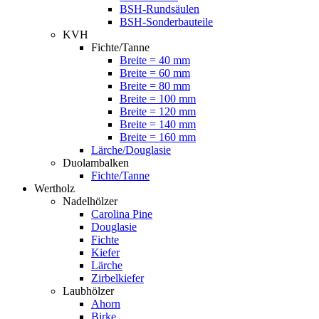
BSH-Rundsäulen
BSH-Sonderbauteile
KVH
Fichte/Tanne
Breite = 40 mm
Breite = 60 mm
Breite = 80 mm
Breite = 100 mm
Breite = 120 mm
Breite = 140 mm
Breite = 160 mm
Lärche/Douglasie
Duolambalken
Fichte/Tanne
Wertholz
Nadelhölzer
Carolina Pine
Douglasie
Fichte
Kiefer
Lärche
Zirbelkiefer
Laubhölzer
Ahorn
Birke