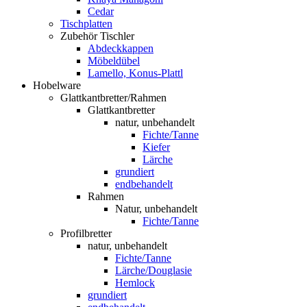
Cedar
Tischplatten
Zubehör Tischler
Abdeckkappen
Möbeldübel
Lamello, Konus-Plattl
Hobelware
Glattkantbretter/Rahmen
Glattkantbretter
natur, unbehandelt
Fichte/Tanne
Kiefer
Lärche
grundiert
endbehandelt
Rahmen
Natur, unbehandelt
Fichte/Tanne
Profilbretter
natur, unbehandelt
Fichte/Tanne
Lärche/Douglasie
Hemlock
grundiert