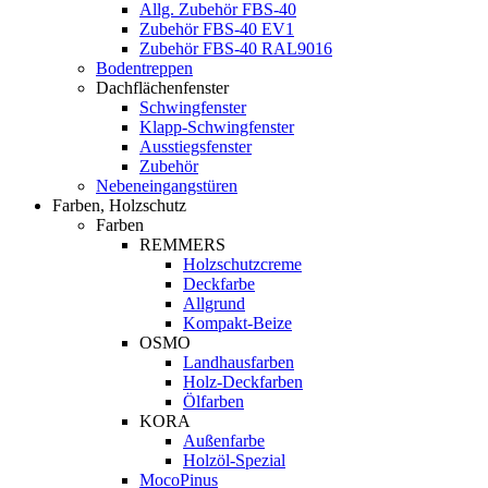
Allg. Zubehör FBS-40
Zubehör FBS-40 EV1
Zubehör FBS-40 RAL9016
Bodentreppen
Dachflächenfenster
Schwingfenster
Klapp-Schwingfenster
Ausstiegsfenster
Zubehör
Nebeneingangstüren
Farben, Holzschutz
Farben
REMMERS
Holzschutzcreme
Deckfarbe
Allgrund
Kompakt-Beize
OSMO
Landhausfarben
Holz-Deckfarben
Ölfarben
KORA
Außenfarbe
Holzöl-Spezial
MocoPinus