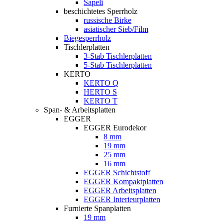
Sapeli
beschichtetes Sperrholz
russische Birke
asiatischer Sieb/Film
Biegesperrholz
Tischlerplatten
3-Stab Tischlerplatten
5-Stab Tischlerplatten
KERTO
KERTO Q
HERTO S
KERTO T
Span- & Arbeitsplatten
EGGER
EGGER Eurodekor
8 mm
19 mm
25 mm
16 mm
EGGER Schichtstoff
EGGER Kompaktplatten
EGGER Arbeitsplatten
EGGER Interieurplatten
Furnierte Spanplatten
19 mm