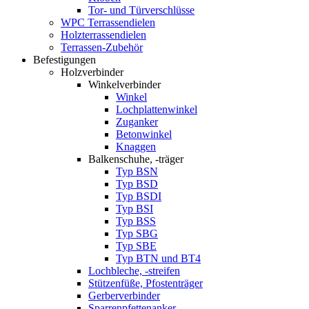
Tor- und Türverschlüsse
WPC Terrassendielen
Holzterrassendielen
Terrassen-Zubehör
Befestigungen
Holzverbinder
Winkelverbinder
Winkel
Lochplattenwinkel
Zuganker
Betonwinkel
Knaggen
Balkenschuhe, -träger
Typ BSN
Typ BSD
Typ BSDI
Typ BSI
Typ BSS
Typ SBG
Typ SBE
Typ BTN und BT4
Lochbleche, -streifen
Stützenfüße, Pfostenträger
Gerberverbinder
Sparrenpfettenanker