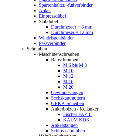
Sparrenhalter, -fußverbinder
Anker
Einpressdübel
Stabdübel
Durchmesser = 8 mm
Durchmeser = 12 mm
Windrispenbänder
Passverbinder
Schrauben
Maschinenschrauben
Bauschrauben
M 6 bis M 8
M 10
M 12
M 16
M 20
Gewindestangen
Sechskantmuttern
GEKA-Scheiben
Ankerbolzen / Keilanker
Fischer FAZ II
KALM KDK
Ankerstangen
Schlossschrauben