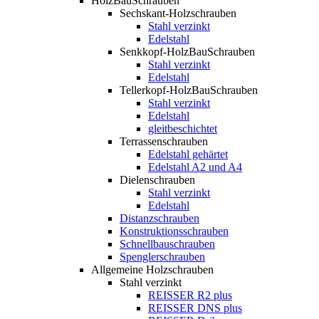
HolzBauSchrauben
Sechskant-Holzschrauben
Stahl verzinkt
Edelstahl
Senkkopf-HolzBauSchrauben
Stahl verzinkt
Edelstahl
Tellerkopf-HolzBauSchrauben
Stahl verzinkt
Edelstahl
gleitbeschichtet
Terrassenschrauben
Edelstahl gehärtet
Edelstahl A2 und A4
Dielenschrauben
Stahl verzinkt
Edelstahl
Distanzschrauben
Konstruktionsschrauben
Schnellbauschrauben
Spenglerschrauben
Allgemeine Holzschrauben
Stahl verzinkt
REISSER R2 plus
REISSER DNS plus