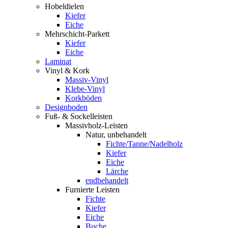
Hobeldielen
Kiefer
Eiche
Mehrschicht-Parkett
Kiefer
Eiche
Laminat
Vinyl & Kork
Massiv-Vinyl
Klebe-Vinyl
Korkböden
Designboden
Fuß- & Sockelleisten
Massivholz-Leisten
Natur, unbehandelt
Fichte/Tanne/Nadelholz
Kiefer
Eiche
Lärche
endbehandelt
Furnierte Leisten
Fichte
Kiefer
Eiche
Buche