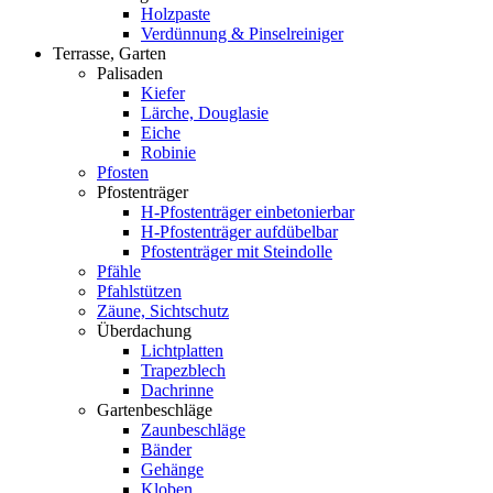
Holzpaste
Verdünnung & Pinselreiniger
Terrasse, Garten
Palisaden
Kiefer
Lärche, Douglasie
Eiche
Robinie
Pfosten
Pfostenträger
H-Pfostenträger einbetonierbar
H-Pfostenträger aufdübelbar
Pfostenträger mit Steindolle
Pfähle
Pfahlstützen
Zäune, Sichtschutz
Überdachung
Lichtplatten
Trapezblech
Dachrinne
Gartenbeschläge
Zaunbeschläge
Bänder
Gehänge
Kloben