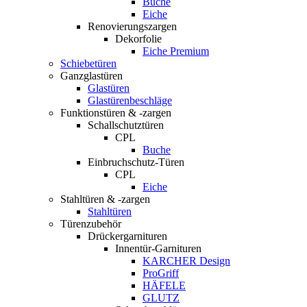
Buche
Eiche
Renovierungszargen
Dekorfolie
Eiche Premium
Schiebetüren
Ganzglastüren
Glastüren
Glastürenbeschläge
Funktionstüren & -zargen
Schallschutztüren
CPL
Buche
Einbruchschutz-Türen
CPL
Eiche
Stahltüren & -zargen
Stahltüren
Türenzubehör
Drückergarnituren
Innentür-Garnituren
KARCHER Design
ProGriff
HÄFELE
GLUTZ