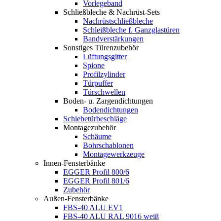
Vorlegeband
Schließbleche & Nachrüst-Sets
Nachrüstschließbleche
Schleißbleche f. Ganzglastüren
Bandverstärkungen
Sonstiges Türenzubehör
Lüftungsgitter
Spione
Profilzylinder
Türpuffer
Türschwellen
Boden- u. Zargendichtungen
Bodendichtungen
Schiebetürbeschläge
Montagezubehör
Schäume
Bohrschablonen
Montagewerkzeuge
Innen-Fensterbänke
EGGER Profil 800/6
EGGER Profil 801/6
Zubehör
Außen-Fensterbänke
FBS-40 ALU EV1
FBS-40 ALU RAL 9016 weiß