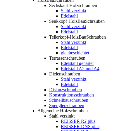
HolzBauSchrauben
Sechskant-Holzschrauben
Stahl verzinkt
Edelstahl
Senkkopf-HolzBauSchrauben
Stahl verzinkt
Edelstahl
Tellerkopf-HolzBauSchrauben
Stahl verzinkt
Edelstahl
gleitbeschichtet
Terrassenschrauben
Edelstahl gehärtet
Edelstahl A2 und A4
Dielenschrauben
Stahl verzinkt
Edelstahl
Distanzschrauben
Konstruktionsschrauben
Schnellbauschrauben
Spenglerschrauben
Allgemeine Holzschrauben
Stahl verzinkt
REISSER R2 plus
REISSER DNS plus