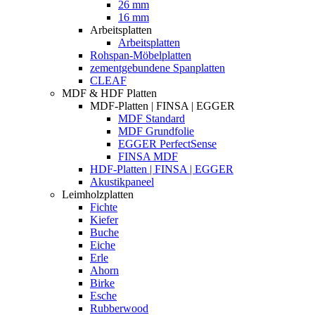
26 mm
16 mm
Arbeitsplatten
Arbeitsplatten
Rohspan-Möbelplatten
zementgebundene Spanplatten
CLEAF
MDF & HDF Platten
MDF-Platten | FINSA | EGGER
MDF Standard
MDF Grundfolie
EGGER PerfectSense
FINSA MDF
HDF-Platten | FINSA | EGGER
Akustikpaneel
Leimholzplatten
Fichte
Kiefer
Buche
Eiche
Erle
Ahorn
Birke
Esche
Rubberwood