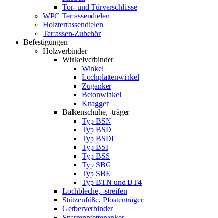
Tor- und Türverschlüsse
WPC Terrassendielen
Holzterrassendielen
Terrassen-Zubehör
Befestigungen
Holzverbinder
Winkelverbinder
Winkel
Lochplattenwinkel
Zuganker
Betonwinkel
Knaggen
Balkenschuhe, -träger
Typ BSN
Typ BSD
Typ BSDI
Typ BSI
Typ BSS
Typ SBG
Typ SBE
Typ BTN und BT4
Lochbleche, -streifen
Stützenfüße, Pfostenträger
Gerberverbinder
Sparrenpfettenanker