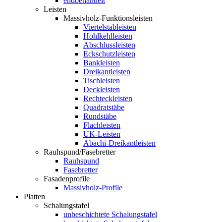
endbehandelt
Leisten
Massivholz-Funktionsleisten
Viertelstableisten
Hohlkehlleisten
Abschlussleisten
Eckschutzleisten
Bankleisten
Dreikantleisten
Tischleisten
Deckleisten
Rechteckleisten
Quadratstäbe
Rundstäbe
Flachleisten
UK-Leisten
Abachi-Dreikantleisten
Rauhspund/Fasebretter
Rauhspund
Fasebretter
Fasadenprofile
Massivholz-Profile
Platten
Schalungstafel
unbeschichtete Schalungstafel