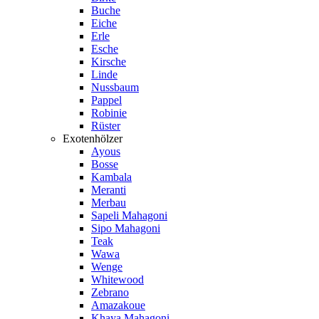
Buche
Eiche
Erle
Esche
Kirsche
Linde
Nussbaum
Pappel
Robinie
Rüster
Exotenhölzer
Ayous
Bosse
Kambala
Meranti
Merbau
Sapeli Mahagoni
Sipo Mahagoni
Teak
Wawa
Wenge
Whitewood
Zebrano
Amazakoue
Khaya Mahagoni