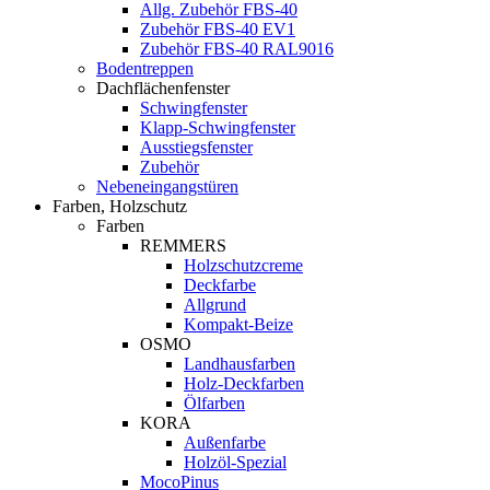
Allg. Zubehör FBS-40
Zubehör FBS-40 EV1
Zubehör FBS-40 RAL9016
Bodentreppen
Dachflächenfenster
Schwingfenster
Klapp-Schwingfenster
Ausstiegsfenster
Zubehör
Nebeneingangstüren
Farben, Holzschutz
Farben
REMMERS
Holzschutzcreme
Deckfarbe
Allgrund
Kompakt-Beize
OSMO
Landhausfarben
Holz-Deckfarben
Ölfarben
KORA
Außenfarbe
Holzöl-Spezial
MocoPinus