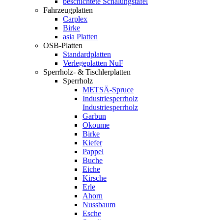
beschichtete Schalungstafel
Fahrzeugplatten
Carplex
Birke
asia Platten
OSB-Platten
Standardplatten
Verlegeplatten NuF
Sperrholz- & Tischlerplatten
Sperrholz
METSÄ-Spruce
Industriesperrholz
Industriesperrholz
Garbun
Okoume
Birke
Kiefer
Pappel
Buche
Eiche
Kirsche
Erle
Ahorn
Nussbaum
Esche