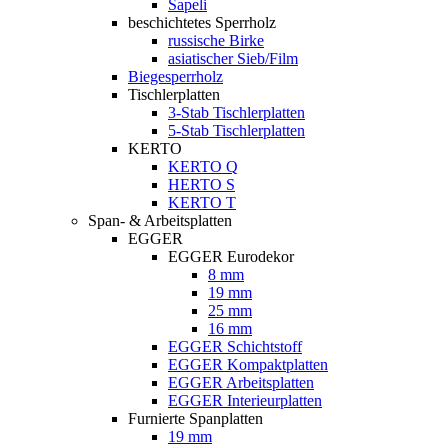
Sapeli
beschichtetes Sperrholz
russische Birke
asiatischer Sieb/Film
Biegesperrholz
Tischlerplatten
3-Stab Tischlerplatten
5-Stab Tischlerplatten
KERTO
KERTO Q
HERTO S
KERTO T
Span- & Arbeitsplatten
EGGER
EGGER Eurodekor
8 mm
19 mm
25 mm
16 mm
EGGER Schichtstoff
EGGER Kompaktplatten
EGGER Arbeitsplatten
EGGER Interieurplatten
Furnierte Spanplatten
19 mm