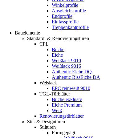
Winkelprofile
Ausgleichsprofile
Endprofile
Einfassprofile
Treppenkantprofile
Bauelemente
Standard- & Renovierungstüren
CPL
Buche
Eiche
Weißlack 9010
Weißlack 9016
Authentic Eiche DQ
Authentic RissEiche DA
Weislack
EPC reinweiß 9010
TGL-Türblätter
Buche exklusiv
Eiche Premium
Weiß
Renovierungstürblätter
Stil- & Designtüren
Stiltüren
Formgepägt