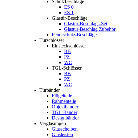
Schutzbeschläge
ES 0
ES 1
Glastür-Beschläge
Glastür-Beschlags-Set
Glastür-Beschlag Zubehör
Feuerschutz-Beschläge
Türschlösser
Einsteckschlösser
BB
PZ
WC
TGL-Schlösser
BB
PZ
WC
Türbänder
Flügelteile
Rahmenteile
Objektbänder
TGL-Bänder
Designbänder
Verglasungen
Glasscheiben
Glasleisten