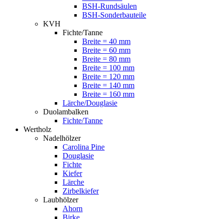
BSH-Rundsäulen
BSH-Sonderbauteile
KVH
Fichte/Tanne
Breite = 40 mm
Breite = 60 mm
Breite = 80 mm
Breite = 100 mm
Breite = 120 mm
Breite = 140 mm
Breite = 160 mm
Lärche/Douglasie
Duolambalken
Fichte/Tanne
Wertholz
Nadelhölzer
Carolina Pine
Douglasie
Fichte
Kiefer
Lärche
Zirbelkiefer
Laubhölzer
Ahorn
Birke