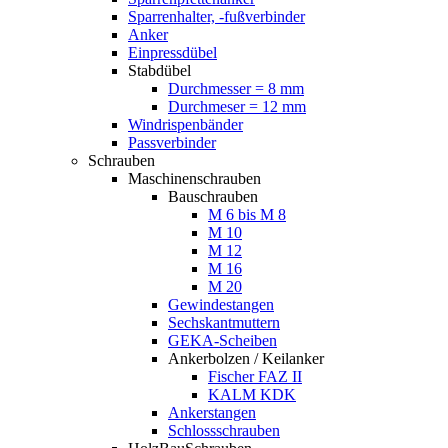
Sparrenhalter, -fußverbinder
Anker
Einpressdübel
Stabdübel
Durchmesser = 8 mm
Durchmeser = 12 mm
Windrispenbänder
Passverbinder
Schrauben
Maschinenschrauben
Bauschrauben
M 6 bis M 8
M 10
M 12
M 16
M 20
Gewindestangen
Sechskantmuttern
GEKA-Scheiben
Ankerbolzen / Keilanker
Fischer FAZ II
KALM KDK
Ankerstangen
Schlossschrauben