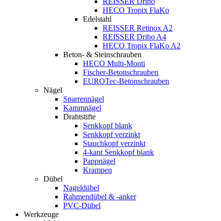
REISSER Dribo
HECO Tropix FlaKo
Edelstahl
REISSER Retinox A2
REISSER Dribo A4
HECO Tropix FlaKo A2
Beton- & Steinschrauben
HECO Multi-Monti
Fischer-Betonschrauben
EUROTec-Betonschrauben
Nägel
Sparrennägel
Kammnägel
Drahtstifte
Senkkopf blank
Senkkopf verzinkt
Stauchkopf verzinkt
4-kant Senkkopf blank
Pappnägel
Krampen
Dübel
Nageldübel
Rahmendübel & -anker
PVC-Dübel
Werkzeuge