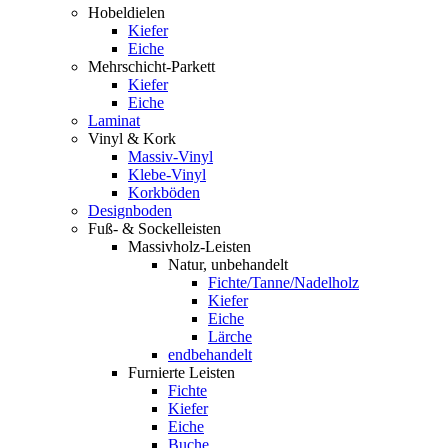
Hobeldielen
Kiefer
Eiche
Mehrschicht-Parkett
Kiefer
Eiche
Laminat
Vinyl & Kork
Massiv-Vinyl
Klebe-Vinyl
Korkböden
Designboden
Fuß- & Sockelleisten
Massivholz-Leisten
Natur, unbehandelt
Fichte/Tanne/Nadelholz
Kiefer
Eiche
Lärche
endbehandelt
Furnierte Leisten
Fichte
Kiefer
Eiche
Buche