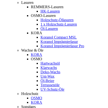
Lasuren
REMMERS-Lasuren
HK-Lasuren
OSMO-Lasuren
Holzschutz-Öllasuren
1 x Holzschutz-Lasuren
Öl-Lasuren
KORA
Koranol Compact MSL
Koranol Imprägnierlasur
Koranol Imprägnierlasur Pro
Wachse & Öle
KORA
OSMO
Hartwachsöl
Klarwachs
Deko-Wachs
Uni-Wax
Öl-Beize
Terrassenöle
UV-Schutz-Öle
Holzschutz
OSMO
KORA
Sonstiges