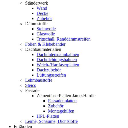
Ständerwerk
Wand
Decke
Zubehör
Dämmstoffe
Steinwolle
Glaswolle
Trittschall, Randdämmstreifen
Folien & Klebebänder
Dachbaumaterialien
Dachunterspannbahnen
Dachdichtungsbahnen
Weich-/Hartfaserplatten
Dachzubehör
Lüftungsstreifen
Lehmbaustoffe
Steico
Fassade
ZementfaserPlatten JamesHardie
Fassadenplatten
Zubehör
Montagehilfen
HPL-Platten
Leime, Schäume, Dichtstoffe
Fußboden