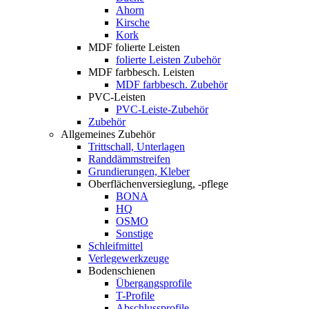
Ahorn
Kirsche
Kork
MDF folierte Leisten
folierte Leisten Zubehör
MDF farbbesch. Leisten
MDF farbbesch. Zubehör
PVC-Leisten
PVC-Leiste-Zubehör
Zubehör
Allgemeines Zubehör
Trittschall, Unterlagen
Randdämmstreifen
Grundierungen, Kleber
Oberflächenversieglung, -pflege
BONA
HQ
OSMO
Sonstige
Schleifmittel
Verlegewerkzeuge
Bodenschienen
Übergangsprofile
T-Profile
Abschlussprofile