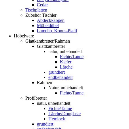
Cedar
Tischplatten
Zubehör Tischler
Abdeckkappen
Möbeldübel
Lamello, Konus-Plattl
Hobelware
Glattkantbretter/Rahmen
Glattkantbretter
natur, unbehandelt
Fichte/Tanne
Kiefer
Lärche
grundiert
endbehandelt
Rahmen
Natur, unbehandelt
Fichte/Tanne
Profilbretter
natur, unbehandelt
Fichte/Tanne
Lärche/Douglasie
Hemlock
grundiert