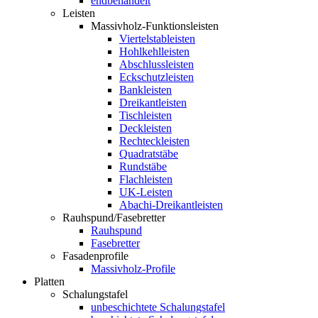
endbehandelt
Leisten
Massivholz-Funktionsleisten
Viertelstableisten
Hohlkehlleisten
Abschlussleisten
Eckschutzleisten
Bankleisten
Dreikantleisten
Tischleisten
Deckleisten
Rechteckleisten
Quadratstäbe
Rundstäbe
Flachleisten
UK-Leisten
Abachi-Dreikantleisten
Rauhspund/Fasebretter
Rauhspund
Fasebretter
Fasadenprofile
Massivholz-Profile
Platten
Schalungstafel
unbeschichtete Schalungstafel