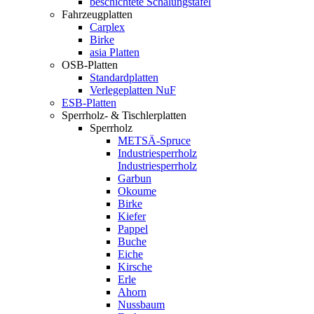
beschichtete Schalungstafel
Fahrzeugplatten
Carplex
Birke
asia Platten
OSB-Platten
Standardplatten
Verlegeplatten NuF
ESB-Platten
Sperrholz- & Tischlerplatten
Sperrholz
METSÄ-Spruce
Industriesperrholz
Industriesperrholz
Garbun
Okoume
Birke
Kiefer
Pappel
Buche
Eiche
Kirsche
Erle
Ahorn
Nussbaum