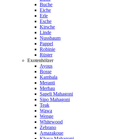
Buche
Eiche
Erle
Esche
Kirsche
Linde
Nussbaum
Pappel
Robinie
Rüster
Exotenhölzer
Ayous
Bosse
Kambala
Meranti
Merbau
Sapeli Mahagoni
Sipo Mahagoni
Teak
Wawa
Wenge
Whitewood
Zebrano
Amazakoue
Khaya Mahagoni