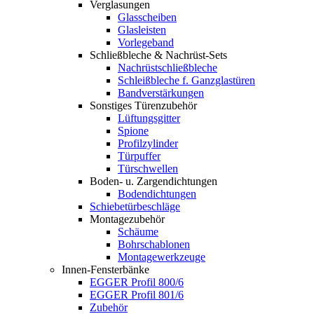
Verglasungen
Glasscheiben
Glasleisten
Vorlegeband
Schließbleche & Nachrüst-Sets
Nachrüstschließbleche
Schleißbleche f. Ganzglastüren
Bandverstärkungen
Sonstiges Türenzubehör
Lüftungsgitter
Spione
Profilzylinder
Türpuffer
Türschwellen
Boden- u. Zargendichtungen
Bodendichtungen
Schiebetürbeschläge
Montagezubehör
Schäume
Bohrschablonen
Montagewerkzeuge
Innen-Fensterbänke
EGGER Profil 800/6
EGGER Profil 801/6
Zubehör