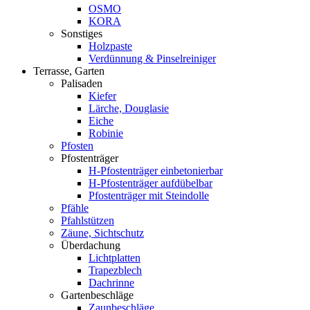
OSMO
KORA
Sonstiges
Holzpaste
Verdünnung & Pinselreiniger
Terrasse, Garten
Palisaden
Kiefer
Lärche, Douglasie
Eiche
Robinie
Pfosten
Pfostenträger
H-Pfostenträger einbetonierbar
H-Pfostenträger aufdübelbar
Pfostenträger mit Steindolle
Pfähle
Pfahlstützen
Zäune, Sichtschutz
Überdachung
Lichtplatten
Trapezblech
Dachrinne
Gartenbeschläge
Zaunbeschläge