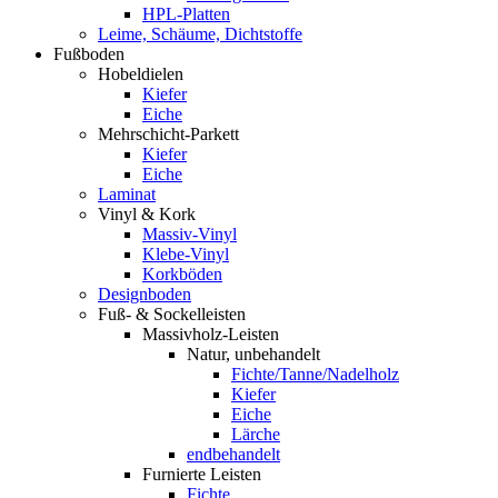
HPL-Platten
Leime, Schäume, Dichtstoffe
Fußboden
Hobeldielen
Kiefer
Eiche
Mehrschicht-Parkett
Kiefer
Eiche
Laminat
Vinyl & Kork
Massiv-Vinyl
Klebe-Vinyl
Korkböden
Designboden
Fuß- & Sockelleisten
Massivholz-Leisten
Natur, unbehandelt
Fichte/Tanne/Nadelholz
Kiefer
Eiche
Lärche
endbehandelt
Furnierte Leisten
Fichte