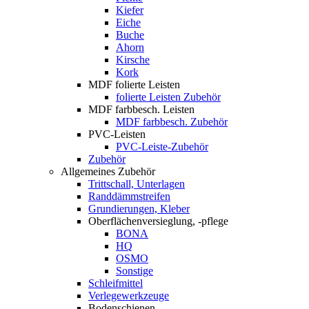
Kiefer
Eiche
Buche
Ahorn
Kirsche
Kork
MDF folierte Leisten
folierte Leisten Zubehör
MDF farbbesch. Leisten
MDF farbbesch. Zubehör
PVC-Leisten
PVC-Leiste-Zubehör
Zubehör
Allgemeines Zubehör
Trittschall, Unterlagen
Randdämmstreifen
Grundierungen, Kleber
Oberflächenversieglung, -pflege
BONA
HQ
OSMO
Sonstige
Schleifmittel
Verlegewerkzeuge
Bodenschienen