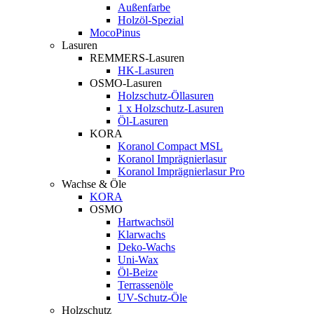
Außenfarbe
Holzöl-Spezial
MocoPinus
Lasuren
REMMERS-Lasuren
HK-Lasuren
OSMO-Lasuren
Holzschutz-Öllasuren
1 x Holzschutz-Lasuren
Öl-Lasuren
KORA
Koranol Compact MSL
Koranol Imprägnierlasur
Koranol Imprägnierlasur Pro
Wachse & Öle
KORA
OSMO
Hartwachsöl
Klarwachs
Deko-Wachs
Uni-Wax
Öl-Beize
Terrassenöle
UV-Schutz-Öle
Holzschutz