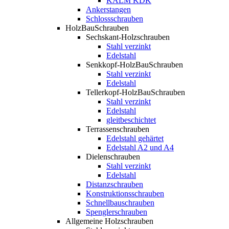
KALM KDK
Ankerstangen
Schlossschrauben
HolzBauSchrauben
Sechskant-Holzschrauben
Stahl verzinkt
Edelstahl
Senkkopf-HolzBauSchrauben
Stahl verzinkt
Edelstahl
Tellerkopf-HolzBauSchrauben
Stahl verzinkt
Edelstahl
gleitbeschichtet
Terrassenschrauben
Edelstahl gehärtet
Edelstahl A2 und A4
Dielenschrauben
Stahl verzinkt
Edelstahl
Distanzschrauben
Konstruktionsschrauben
Schnellbauschrauben
Spenglerschrauben
Allgemeine Holzschrauben