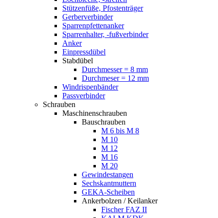
Stützenfüße, Pfostenträger
Gerberverbinder
Sparrenpfettenanker
Sparrenhalter, -fußverbinder
Anker
Einpressdübel
Stabdübel
Durchmesser = 8 mm
Durchmeser = 12 mm
Windrispenbänder
Passverbinder
Schrauben
Maschinenschrauben
Bauschrauben
M 6 bis M 8
M 10
M 12
M 16
M 20
Gewindestangen
Sechskantmuttern
GEKA-Scheiben
Ankerbolzen / Keilanker
Fischer FAZ II