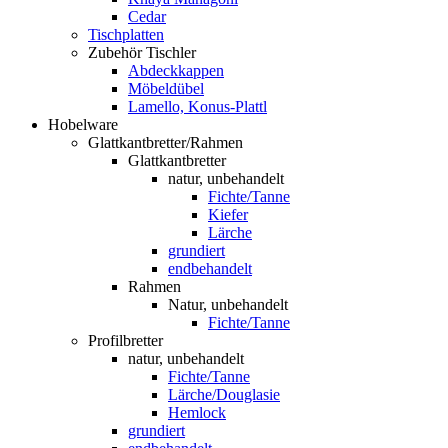
Cedar
Tischplatten
Zubehör Tischler
Abdeckkappen
Möbeldübel
Lamello, Konus-Plattl
Hobelware
Glattkantbretter/Rahmen
Glattkantbretter
natur, unbehandelt
Fichte/Tanne
Kiefer
Lärche
grundiert
endbehandelt
Rahmen
Natur, unbehandelt
Fichte/Tanne
Profilbretter
natur, unbehandelt
Fichte/Tanne
Lärche/Douglasie
Hemlock
grundiert