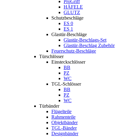
ProGriff
HÄFELE
GLUTZ
Schutzbeschläge
ES 0
ES 1
Glastür-Beschläge
Glastür-Beschlags-Set
Glastür-Beschlag Zubehör
Feuerschutz-Beschläge
Türschlösser
Einsteckschlösser
BB
PZ
WC
TGL-Schlösser
BB
PZ
WC
Türbänder
Flügelteile
Rahmenteile
Objektbänder
TGL-Bänder
Designbänder