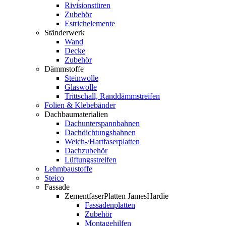
Rivisionstüren
Zubehör
Estrichelemente
Ständerwerk
Wand
Decke
Zubehör
Dämmstoffe
Steinwolle
Glaswolle
Trittschall, Randdämmstreifen
Folien & Klebebänder
Dachbaumaterialien
Dachunterspannbahnen
Dachdichtungsbahnen
Weich-/Hartfaserplatten
Dachzubehör
Lüftungsstreifen
Lehmbaustoffe
Steico
Fassade
ZementfaserPlatten JamesHardie
Fassadenplatten
Zubehör
Montagehilfen