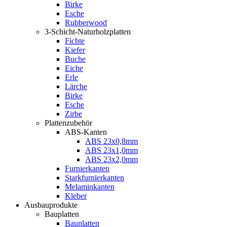
Birke
Esche
Rubberwood
3-Schicht-Naturholzplatten
Fichte
Kiefer
Buche
Eiche
Erle
Lärche
Birke
Esche
Zirbe
Plattenzubehör
ABS-Kanten
ABS 23x0,8mm
ABS 23x1,0mm
ABS 23x2,0mm
Furnierkanten
Starkfurnierkanten
Melaminkanten
Kleber
Ausbauprodukte
Bauplatten
Bauplatten