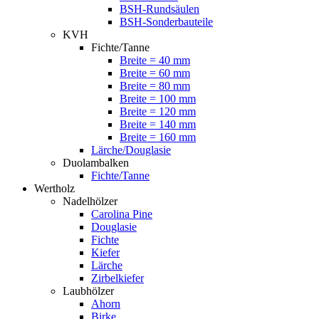
BSH-Rundsäulen
BSH-Sonderbauteile
KVH
Fichte/Tanne
Breite = 40 mm
Breite = 60 mm
Breite = 80 mm
Breite = 100 mm
Breite = 120 mm
Breite = 140 mm
Breite = 160 mm
Lärche/Douglasie
Duolambalken
Fichte/Tanne
Wertholz
Nadelhölzer
Carolina Pine
Douglasie
Fichte
Kiefer
Lärche
Zirbelkiefer
Laubhölzer
Ahorn
Birke