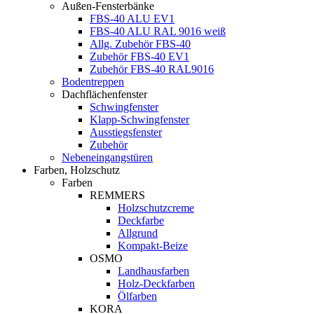
Außen-Fensterbänke
FBS-40 ALU EV1
FBS-40 ALU RAL 9016 weiß
Allg. Zubehör FBS-40
Zubehör FBS-40 EV1
Zubehör FBS-40 RAL9016
Bodentreppen
Dachflächenfenster
Schwingfenster
Klapp-Schwingfenster
Ausstiegsfenster
Zubehör
Nebeneingangstüren
Farben, Holzschutz
Farben
REMMERS
Holzschutzcreme
Deckfarbe
Allgrund
Kompakt-Beize
OSMO
Landhausfarben
Holz-Deckfarben
Ölfarben
KORA