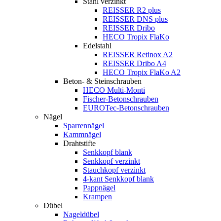
Stahl verzinkt
REISSER R2 plus
REISSER DNS plus
REISSER Dribo
HECO Tropix FlaKo
Edelstahl
REISSER Retinox A2
REISSER Dribo A4
HECO Tropix FlaKo A2
Beton- & Steinschrauben
HECO Multi-Monti
Fischer-Betonschrauben
EUROTec-Betonschrauben
Nägel
Sparrennägel
Kammnägel
Drahtstifte
Senkkopf blank
Senkkopf verzinkt
Stauchkopf verzinkt
4-kant Senkkopf blank
Pappnägel
Krampen
Dübel
Nageldübel