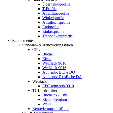
Übergangsprofile
T-Profile
Abschlussprofile
Winkelprofile
Ausgleichsprofile
Endprofile
Einfassprofile
Treppenkantprofile
Bauelemente
Standard- & Renovierungstüren
CPL
Buche
Eiche
Weißlack 9010
Weißlack 9016
Authentic Eiche DQ
Authentic RissEiche DA
Weislack
EPC reinweiß 9010
TGL-Türblätter
Buche exklusiv
Eiche Premium
Weiß
Renovierungstürblätter