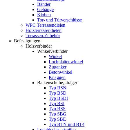
Bänder
Gehänge
Kloben
Tor- und Türverschlüsse
WPC Terrassendielen
Holzterrassendielen
Terrassen-Zubehör
Befestigungen
Holzverbinder
Winkelverbinder
Winkel
Lochplattenwinkel
Zuganker
Betonwinkel
Knaggen
Balkenschuhe, -träger
Typ BSN
Typ BSD
Typ BSDI
Typ BSI
Typ BSS
Typ SBG
Typ SBE
Typ BTN und BT4
Lochbleche, -streifen