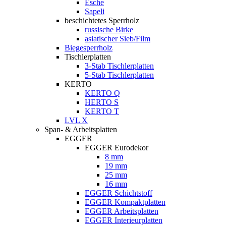
Esche
Sapeli
beschichtetes Sperrholz
russische Birke
asiatischer Sieb/Film
Biegesperrholz
Tischlerplatten
3-Stab Tischlerplatten
5-Stab Tischlerplatten
KERTO
KERTO Q
HERTO S
KERTO T
LVL X
Span- & Arbeitsplatten
EGGER
EGGER Eurodekor
8 mm
19 mm
25 mm
16 mm
EGGER Schichtstoff
EGGER Kompaktplatten
EGGER Arbeitsplatten
EGGER Interieurplatten