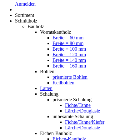
Anmelden
Sortiment
Schnittholz
Bauholz
Vorratskantholz
Breite = 60 mm
Breite = 80 mm
Breite = 100 mm
Breite = 120 mm
Breite = 140 mm
Breite = 160 mm
Bohlen
prismierte Bohlen
Keilbohlen
Latten
Schalung
prismierte Schalung
Fichte/Tanne
Lärche/Douglasie
unbesämte Schalung
Fichte/Tanne/Kiefer
Lärche/Douglasie
Eichen-Bauholz
Eichen-Kantholz