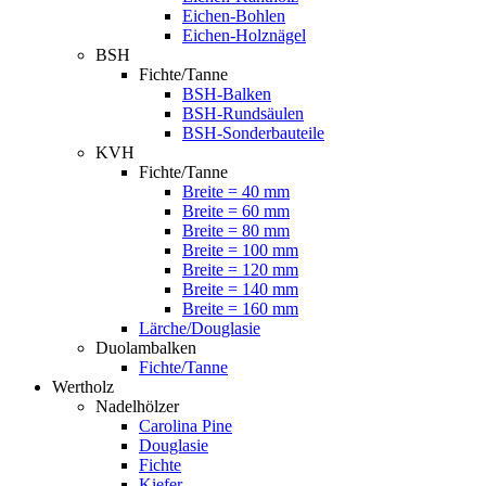
Eichen-Bohlen
Eichen-Holznägel
BSH
Fichte/Tanne
BSH-Balken
BSH-Rundsäulen
BSH-Sonderbauteile
KVH
Fichte/Tanne
Breite = 40 mm
Breite = 60 mm
Breite = 80 mm
Breite = 100 mm
Breite = 120 mm
Breite = 140 mm
Breite = 160 mm
Lärche/Douglasie
Duolambalken
Fichte/Tanne
Wertholz
Nadelhölzer
Carolina Pine
Douglasie
Fichte
Kiefer