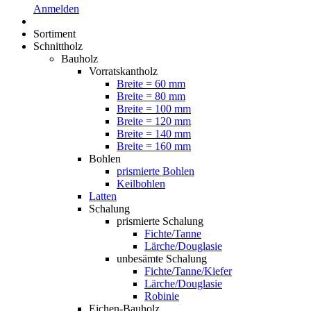
Anmelden
Sortiment
Schnittholz
Bauholz
Vorratskantholz
Breite = 60 mm
Breite = 80 mm
Breite = 100 mm
Breite = 120 mm
Breite = 140 mm
Breite = 160 mm
Bohlen
prismierte Bohlen
Keilbohlen
Latten
Schalung
prismierte Schalung
Fichte/Tanne
Lärche/Douglasie
unbesämte Schalung
Fichte/Tanne/Kiefer
Lärche/Douglasie
Robinie
Eichen-Bauholz