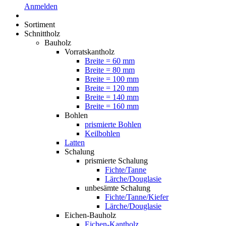
Anmelden
Sortiment
Schnittholz
Bauholz
Vorratskantholz
Breite = 60 mm
Breite = 80 mm
Breite = 100 mm
Breite = 120 mm
Breite = 140 mm
Breite = 160 mm
Bohlen
prismierte Bohlen
Keilbohlen
Latten
Schalung
prismierte Schalung
Fichte/Tanne
Lärche/Douglasie
unbesämte Schalung
Fichte/Tanne/Kiefer
Lärche/Douglasie
Eichen-Bauholz
Eichen-Kantholz