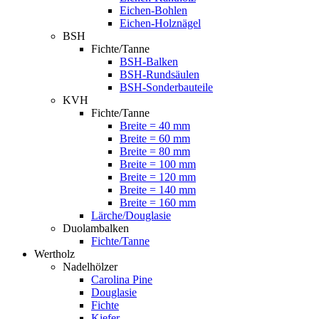
Eichen-Bohlen
Eichen-Holznägel
BSH
Fichte/Tanne
BSH-Balken
BSH-Rundsäulen
BSH-Sonderbauteile
KVH
Fichte/Tanne
Breite = 40 mm
Breite = 60 mm
Breite = 80 mm
Breite = 100 mm
Breite = 120 mm
Breite = 140 mm
Breite = 160 mm
Lärche/Douglasie
Duolambalken
Fichte/Tanne
Wertholz
Nadelhölzer
Carolina Pine
Douglasie
Fichte
Kiefer