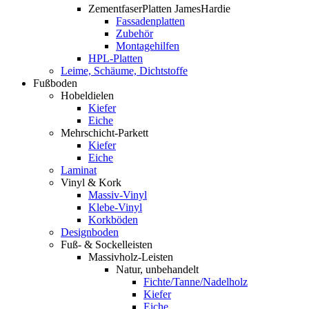
ZementfaserPlatten JamesHardie
Fassadenplatten
Zubehör
Montagehilfen
HPL-Platten
Leime, Schäume, Dichtstoffe
Fußboden
Hobeldielen
Kiefer
Eiche
Mehrschicht-Parkett
Kiefer
Eiche
Laminat
Vinyl & Kork
Massiv-Vinyl
Klebe-Vinyl
Korkböden
Designboden
Fuß- & Sockelleisten
Massivholz-Leisten
Natur, unbehandelt
Fichte/Tanne/Nadelholz
Kiefer
Eiche