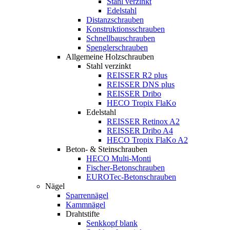
Stahl verzinkt
Edelstahl
Distanzschrauben
Konstruktionsschrauben
Schnellbauschrauben
Spenglerschrauben
Allgemeine Holzschrauben
Stahl verzinkt
REISSER R2 plus
REISSER DNS plus
REISSER Dribo
HECO Tropix FlaKo
Edelstahl
REISSER Retinox A2
REISSER Dribo A4
HECO Tropix FlaKo A2
Beton- & Steinschrauben
HECO Multi-Monti
Fischer-Betonschrauben
EUROTec-Betonschrauben
Nägel
Sparrennägel
Kammnägel
Drahtstifte
Senkkopf blank