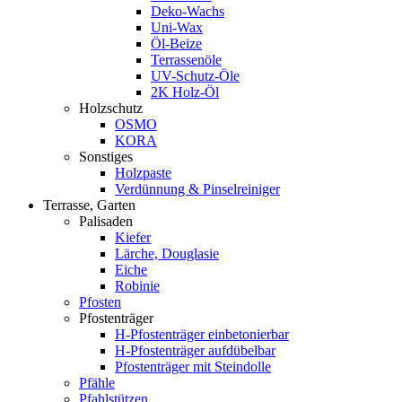
Deko-Wachs
Uni-Wax
Öl-Beize
Terrassenöle
UV-Schutz-Öle
2K Holz-Öl
Holzschutz
OSMO
KORA
Sonstiges
Holzpaste
Verdünnung & Pinselreiniger
Terrasse, Garten
Palisaden
Kiefer
Lärche, Douglasie
Eiche
Robinie
Pfosten
Pfostenträger
H-Pfostenträger einbetonierbar
H-Pfostenträger aufdübelbar
Pfostenträger mit Steindolle
Pfähle
Pfahlstützen