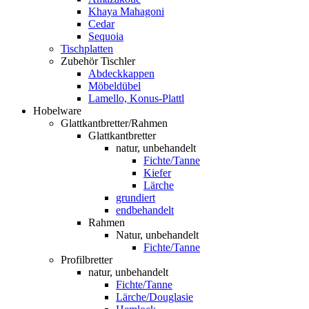
Khaya Mahagoni
Cedar
Sequoia
Tischplatten
Zubehör Tischler
Abdeckkappen
Möbeldübel
Lamello, Konus-Plattl
Hobelware
Glattkantbretter/Rahmen
Glattkantbretter
natur, unbehandelt
Fichte/Tanne
Kiefer
Lärche
grundiert
endbehandelt
Rahmen
Natur, unbehandelt
Fichte/Tanne
Profilbretter
natur, unbehandelt
Fichte/Tanne
Lärche/Douglasie