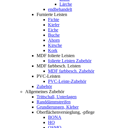
Lärche
endbehandelt
Furnierte Leisten
Fichte
Kiefer
Eiche
Buche
Ahorn
Kirsche
Kork
MDF folierte Leisten
folierte Leisten Zubehör
MDF farbbesch. Leisten
MDF farbbesch. Zubehör
PVC-Leisten
PVC-Leiste-Zubehör
Zubehör
Allgemeines Zubehör
Trittschall, Unterlagen
Randdämmstreifen
Grundierungen, Kleber
Oberflächenversieglung, -pflege
BONA
HQ
OSMO