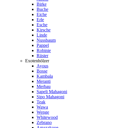
Birke
Buche
Eiche
Erle
Esche
Kirsche
Linde
Nussbaum
Pappel
Robinie
Rüster
Exotenhölzer
Ayous
Bosse
Kambala
Meranti
Merbau
Sapeli Mahagoni
Sipo Mahagoni
Teak
Wawa
Wenge
Whitewood
Zebrano
Amazakoue