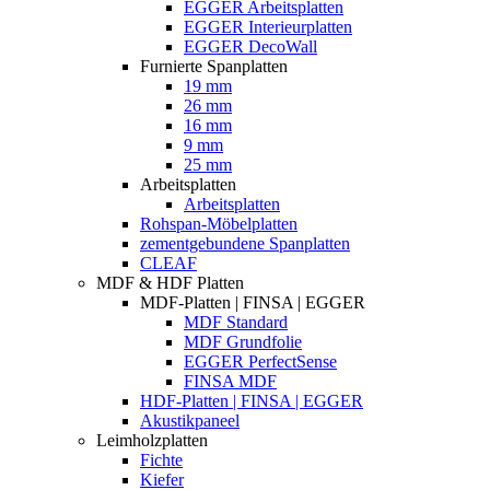
EGGER Arbeitsplatten
EGGER Interieurplatten
EGGER DecoWall
Furnierte Spanplatten
19 mm
26 mm
16 mm
9 mm
25 mm
Arbeitsplatten
Arbeitsplatten
Rohspan-Möbelplatten
zementgebundene Spanplatten
CLEAF
MDF & HDF Platten
MDF-Platten | FINSA | EGGER
MDF Standard
MDF Grundfolie
EGGER PerfectSense
FINSA MDF
HDF-Platten | FINSA | EGGER
Akustikpaneel
Leimholzplatten
Fichte
Kiefer