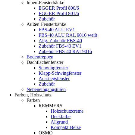
Innen-Fensterbänke
EGGER Profil 800/6
EGGER Profil 801/6
Zubehör
Außen-Fensterbänke
FBS-40 ALU EV1
FBS-40 ALU RAL 9016 weiß
Allg. Zubehör FBS-40
Zubehör FBS-40 EV1
Zubehör FBS-40 RAL9016
Bodentreppen
Dachflächenfenster
Schwingfenster
Klapp-Schwingfenster
Ausstiegsfenster
Zubehör
Nebeneingangstüren
Farben, Holzschutz
Farben
REMMERS
Holzschutzcreme
Deckfarbe
Allgrund
Kompakt-Beize
OSMO