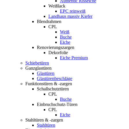
Authentic Risseiche
Weißlack
EPC reinweiß
Landhaus massiv Kiefer
Blendrahmen
CPL
Weiß
Buche
Eiche
Renovierungszargen
Dekorfolie
Eiche Premium
Schiebetüren
Ganzglastüren
Glastüren
Glastürenbeschläge
Funktionstüren & -zargen
Schallschutztüren
CPL
Buche
Einbruchschutz-Türen
CPL
Eiche
Stahltüren & -zargen
Stahltüren