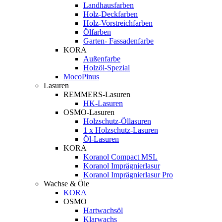
Landhausfarben
Holz-Deckfarben
Holz-Vorstreichfarben
Ölfarben
Garten- Fassadenfarbe
KORA
Außenfarbe
Holzöl-Spezial
MocoPinus
Lasuren
REMMERS-Lasuren
HK-Lasuren
OSMO-Lasuren
Holzschutz-Öllasuren
1 x Holzschutz-Lasuren
Öl-Lasuren
KORA
Koranol Compact MSL
Koranol Imprägnierlasur
Koranol Imprägnierlasur Pro
Wachse & Öle
KORA
OSMO
Hartwachsöl
Klarwachs