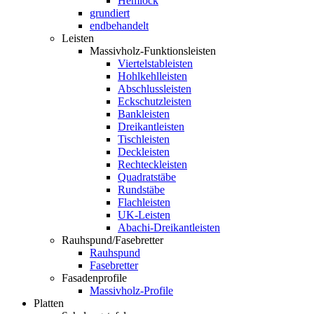
Hemlock
grundiert
endbehandelt
Leisten
Massivholz-Funktionsleisten
Viertelstableisten
Hohlkehlleisten
Abschlussleisten
Eckschutzleisten
Bankleisten
Dreikantleisten
Tischleisten
Deckleisten
Rechteckleisten
Quadratstäbe
Rundstäbe
Flachleisten
UK-Leisten
Abachi-Dreikantleisten
Rauhspund/Fasebretter
Rauhspund
Fasebretter
Fasadenprofile
Massivholz-Profile
Platten