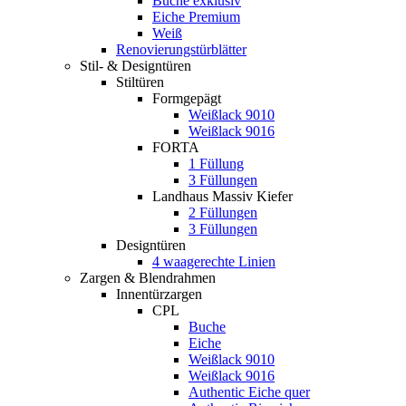
Buche exklusiv
Eiche Premium
Weiß
Renovierungstürblätter
Stil- & Designtüren
Stiltüren
Formgepägt
Weißlack 9010
Weißlack 9016
FORTA
1 Füllung
3 Füllungen
Landhaus Massiv Kiefer
2 Füllungen
3 Füllungen
Designtüren
4 waagerechte Linien
Zargen & Blendrahmen
Innentürzargen
CPL
Buche
Eiche
Weißlack 9010
Weißlack 9016
Authentic Eiche quer