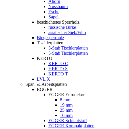
Ahorn
Nussbaum
Esche
Sapeli
beschichtetes Sperrholz
russische Birke
asiatischer Sieb/Film
Biegesperrholz
Tischlerplatten
3-Stab Tischlerplatten
5-Stab Tischlerplatten
KERTO
KERTO Q
HERTO S
KERTO T
LVL X
Span- & Arbeitsplatten
EGGER
EGGER Eurodekor
8 mm
19 mm
25 mm
16 mm
EGGER Schichtstoff
EGGER Kompaktplatten