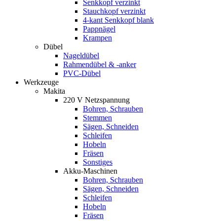
Senkkopf verzinkt
Stauchkopf verzinkt
4-kant Senkkopf blank
Pappnägel
Krampen
Dübel
Nageldübel
Rahmendübel & -anker
PVC-Dübel
Werkzeuge
Makita
220 V Netzspannung
Bohren, Schrauben
Stemmen
Sägen, Schneiden
Schleifen
Hobeln
Fräsen
Sonstiges
Akku-Maschinen
Bohren, Schrauben
Sägen, Schneiden
Schleifen
Hobeln
Fräsen