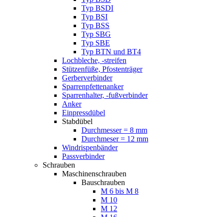
Typ BSDI
Typ BSI
Typ BSS
Typ SBG
Typ SBE
Typ BTN und BT4
Lochbleche, -streifen
Stützenfüße, Pfostenträger
Gerberverbinder
Sparrenpfettenanker
Sparrenhalter, -fußverbinder
Anker
Einpressdübel
Stabdübel
Durchmesser = 8 mm
Durchmeser = 12 mm
Windrispenbänder
Passverbinder
Schrauben
Maschinenschrauben
Bauschrauben
M 6 bis M 8
M 10
M 12