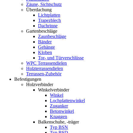
Zäune, Sichtschutz
Überdachung
Lichtplatten
Trapezblech
Dachrinne
Gartenbeschläge
Zaunbeschläge
Bänder
Gehänge
Kloben
Tor- und Türverschlüsse
WPC Terrassendielen
Holzterrassendielen
Terrassen-Zubehör
Befestigungen
Holzverbinder
Winkelverbinder
Winkel
Lochplattenwinkel
Zuganker
Betonwinkel
Knaggen
Balkenschuhe, -träger
Typ BSN
Typ BSD