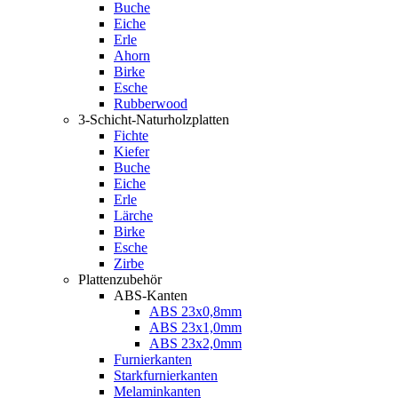
Buche
Eiche
Erle
Ahorn
Birke
Esche
Rubberwood
3-Schicht-Naturholzplatten
Fichte
Kiefer
Buche
Eiche
Erle
Lärche
Birke
Esche
Zirbe
Plattenzubehör
ABS-Kanten
ABS 23x0,8mm
ABS 23x1,0mm
ABS 23x2,0mm
Furnierkanten
Starkfurnierkanten
Melaminkanten