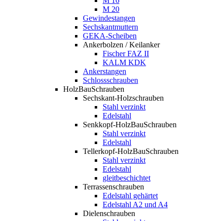
M 16
M 20
Gewindestangen
Sechskantmuttern
GEKA-Scheiben
Ankerbolzen / Keilanker
Fischer FAZ II
KALM KDK
Ankerstangen
Schlossschrauben
HolzBauSchrauben
Sechskant-Holzschrauben
Stahl verzinkt
Edelstahl
Senkkopf-HolzBauSchrauben
Stahl verzinkt
Edelstahl
Tellerkopf-HolzBauSchrauben
Stahl verzinkt
Edelstahl
gleitbeschichtet
Terrassenschrauben
Edelstahl gehärtet
Edelstahl A2 und A4
Dielenschrauben