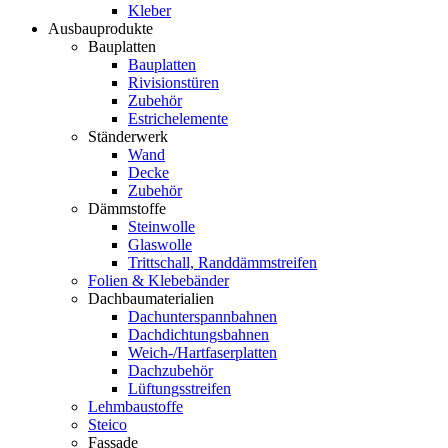
Kleber
Ausbauprodukte
Bauplatten
Bauplatten
Rivisionstüren
Zubehör
Estrichelemente
Ständerwerk
Wand
Decke
Zubehör
Dämmstoffe
Steinwolle
Glaswolle
Trittschall, Randdämmstreifen
Folien & Klebebänder
Dachbaumaterialien
Dachunterspannbahnen
Dachdichtungsbahnen
Weich-/Hartfaserplatten
Dachzubehör
Lüftungsstreifen
Lehmbaustoffe
Steico
Fassade