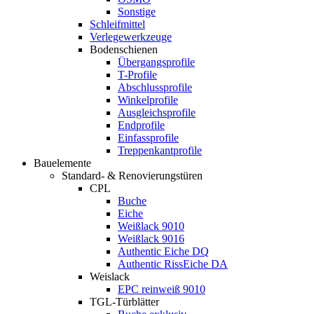
Sonstige
Schleifmittel
Verlegewerkzeuge
Bodenschienen
Übergangsprofile
T-Profile
Abschlussprofile
Winkelprofile
Ausgleichsprofile
Endprofile
Einfassprofile
Treppenkantprofile
Bauelemente
Standard- & Renovierungstüren
CPL
Buche
Eiche
Weißlack 9010
Weißlack 9016
Authentic Eiche DQ
Authentic RissEiche DA
Weislack
EPC reinweiß 9010
TGL-Türblätter