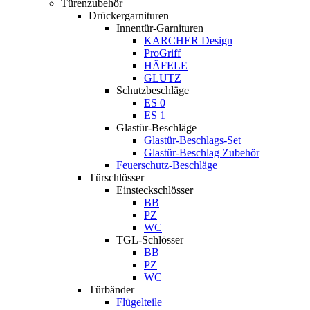
Türenzubehör
Drückergarnituren
Innentür-Garnituren
KARCHER Design
ProGriff
HÄFELE
GLUTZ
Schutzbeschläge
ES 0
ES 1
Glastür-Beschläge
Glastür-Beschlags-Set
Glastür-Beschlag Zubehör
Feuerschutz-Beschläge
Türschlösser
Einsteckschlösser
BB
PZ
WC
TGL-Schlösser
BB
PZ
WC
Türbänder
Flügelteile