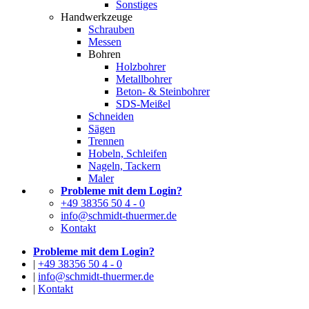
Sonstiges
Handwerkzeuge
Schrauben
Messen
Bohren
Holzbohrer
Metallbohrer
Beton- & Steinbohrer
SDS-Meißel
Schneiden
Sägen
Trennen
Hobeln, Schleifen
Nageln, Tackern
Maler
Probleme mit dem Login?
+49 38356 50 4 - 0
info@schmidt-thuermer.de
Kontakt
Probleme mit dem Login?
|
+49 38356 50 4 - 0
|
info@schmidt-thuermer.de
|
Kontakt