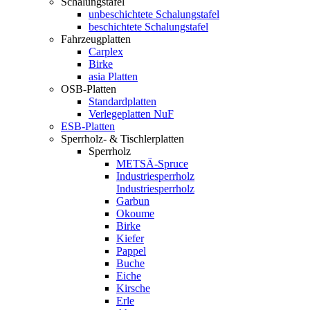
Schalungstafel
unbeschichtete Schalungstafel
beschichtete Schalungstafel
Fahrzeugplatten
Carplex
Birke
asia Platten
OSB-Platten
Standardplatten
Verlegeplatten NuF
ESB-Platten
Sperrholz- & Tischlerplatten
Sperrholz
METSÄ-Spruce
Industriesperrholz
Industriesperrholz
Garbun
Okoume
Birke
Kiefer
Pappel
Buche
Eiche
Kirsche
Erle