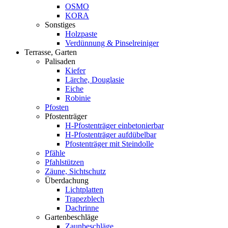
OSMO
KORA
Sonstiges
Holzpaste
Verdünnung & Pinselreiniger
Terrasse, Garten
Palisaden
Kiefer
Lärche, Douglasie
Eiche
Robinie
Pfosten
Pfostenträger
H-Pfostenträger einbetonierbar
H-Pfostenträger aufdübelbar
Pfostenträger mit Steindolle
Pfähle
Pfahlstützen
Zäune, Sichtschutz
Überdachung
Lichtplatten
Trapezblech
Dachrinne
Gartenbeschläge
Zaunbeschläge