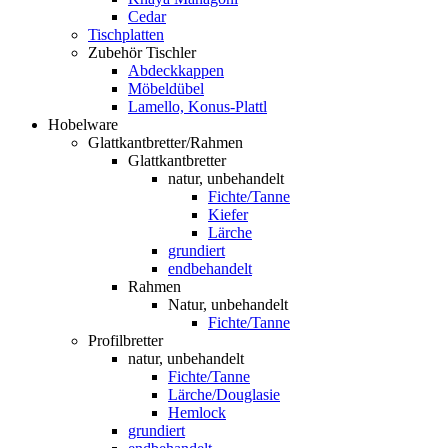
Cedar
Tischplatten
Zubehör Tischler
Abdeckkappen
Möbeldübel
Lamello, Konus-Plattl
Hobelware
Glattkantbretter/Rahmen
Glattkantbretter
natur, unbehandelt
Fichte/Tanne
Kiefer
Lärche
grundiert
endbehandelt
Rahmen
Natur, unbehandelt
Fichte/Tanne
Profilbretter
natur, unbehandelt
Fichte/Tanne
Lärche/Douglasie
Hemlock
grundiert