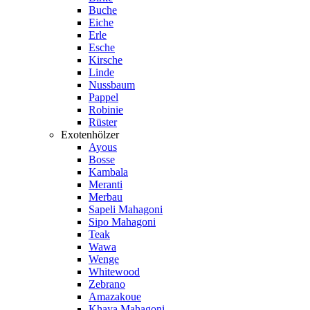
Buche
Eiche
Erle
Esche
Kirsche
Linde
Nussbaum
Pappel
Robinie
Rüster
Exotenhölzer
Ayous
Bosse
Kambala
Meranti
Merbau
Sapeli Mahagoni
Sipo Mahagoni
Teak
Wawa
Wenge
Whitewood
Zebrano
Amazakoue
Khaya Mahagoni