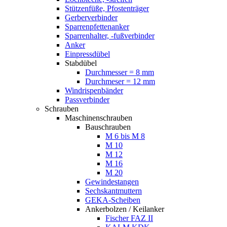
Stützenfüße, Pfostenträger
Gerberverbinder
Sparrenpfettenanker
Sparrenhalter, -fußverbinder
Anker
Einpressdübel
Stabdübel
Durchmesser = 8 mm
Durchmeser = 12 mm
Windrispenbänder
Passverbinder
Schrauben
Maschinenschrauben
Bauschrauben
M 6 bis M 8
M 10
M 12
M 16
M 20
Gewindestangen
Sechskantmuttern
GEKA-Scheiben
Ankerbolzen / Keilanker
Fischer FAZ II