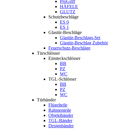
ProGriff
HÄFELE
GLUTZ
Schutzbeschläge
ES 0
ES 1
Glastür-Beschläge
Glastür-Beschlags-Set
Glastür-Beschlag Zubehör
Feuerschutz-Beschläge
Türschlösser
Einsteckschlösser
BB
PZ
WC
TGL-Schlösser
BB
PZ
WC
Türbänder
Flügelteile
Rahmenteile
Objektbänder
TGL-Bänder
Designbänder