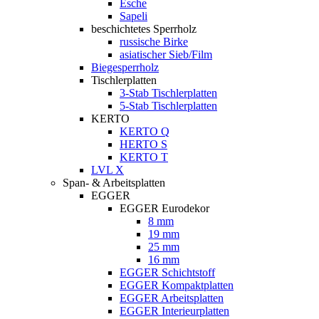
Esche
Sapeli
beschichtetes Sperrholz
russische Birke
asiatischer Sieb/Film
Biegesperrholz
Tischlerplatten
3-Stab Tischlerplatten
5-Stab Tischlerplatten
KERTO
KERTO Q
HERTO S
KERTO T
LVL X
Span- & Arbeitsplatten
EGGER
EGGER Eurodekor
8 mm
19 mm
25 mm
16 mm
EGGER Schichtstoff
EGGER Kompaktplatten
EGGER Arbeitsplatten
EGGER Interieurplatten