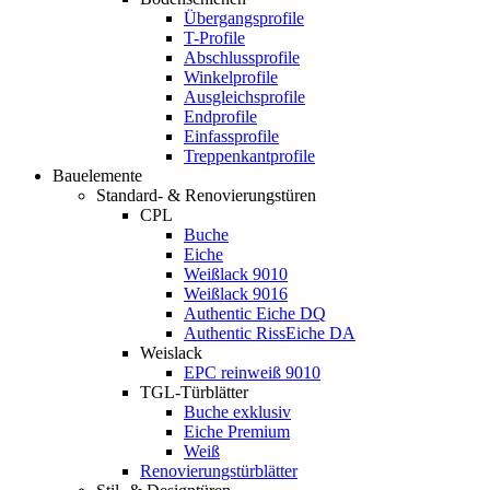
Übergangsprofile
T-Profile
Abschlussprofile
Winkelprofile
Ausgleichsprofile
Endprofile
Einfassprofile
Treppenkantprofile
Bauelemente
Standard- & Renovierungstüren
CPL
Buche
Eiche
Weißlack 9010
Weißlack 9016
Authentic Eiche DQ
Authentic RissEiche DA
Weislack
EPC reinweiß 9010
TGL-Türblätter
Buche exklusiv
Eiche Premium
Weiß
Renovierungstürblätter