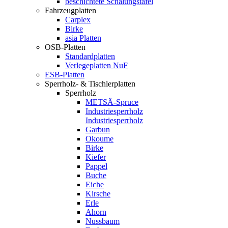
beschichtete Schalungstafel
Fahrzeugplatten
Carplex
Birke
asia Platten
OSB-Platten
Standardplatten
Verlegeplatten NuF
ESB-Platten
Sperrholz- & Tischlerplatten
Sperrholz
METSÄ-Spruce
Industriesperrholz
Industriesperrholz
Garbun
Okoume
Birke
Kiefer
Pappel
Buche
Eiche
Kirsche
Erle
Ahorn
Nussbaum