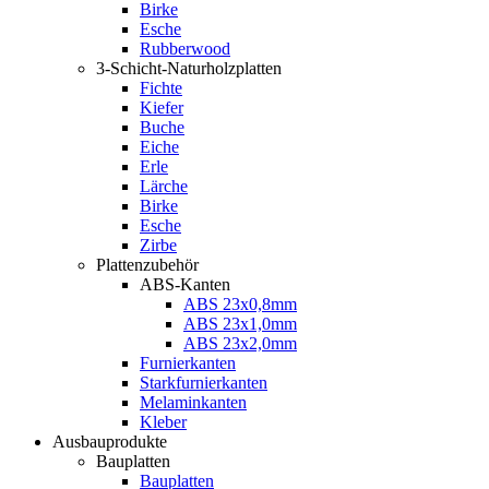
Birke
Esche
Rubberwood
3-Schicht-Naturholzplatten
Fichte
Kiefer
Buche
Eiche
Erle
Lärche
Birke
Esche
Zirbe
Plattenzubehör
ABS-Kanten
ABS 23x0,8mm
ABS 23x1,0mm
ABS 23x2,0mm
Furnierkanten
Starkfurnierkanten
Melaminkanten
Kleber
Ausbauprodukte
Bauplatten
Bauplatten