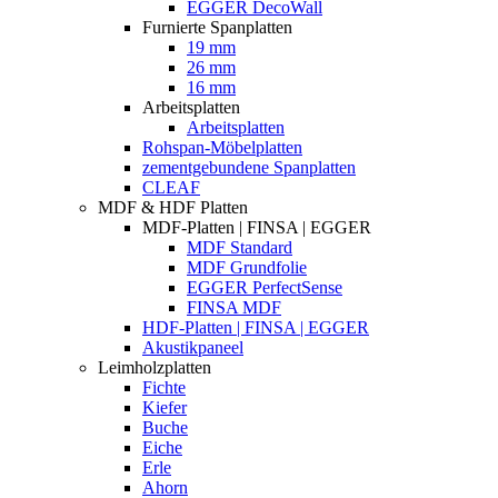
EGGER DecoWall
Furnierte Spanplatten
19 mm
26 mm
16 mm
Arbeitsplatten
Arbeitsplatten
Rohspan-Möbelplatten
zementgebundene Spanplatten
CLEAF
MDF & HDF Platten
MDF-Platten | FINSA | EGGER
MDF Standard
MDF Grundfolie
EGGER PerfectSense
FINSA MDF
HDF-Platten | FINSA | EGGER
Akustikpaneel
Leimholzplatten
Fichte
Kiefer
Buche
Eiche
Erle
Ahorn