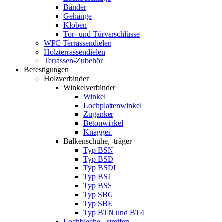
Bänder
Gehänge
Kloben
Tor- und Türverschlüsse
WPC Terrassendielen
Holzterrassendielen
Terrassen-Zubehör
Befestigungen
Holzverbinder
Winkelverbinder
Winkel
Lochplattenwinkel
Zuganker
Betonwinkel
Knaggen
Balkenschuhe, -träger
Typ BSN
Typ BSD
Typ BSDI
Typ BSI
Typ BSS
Typ SBG
Typ SBE
Typ BTN und BT4
Lochbleche, -streifen