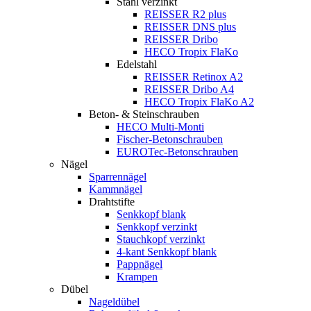
Stahl verzinkt
REISSER R2 plus
REISSER DNS plus
REISSER Dribo
HECO Tropix FlaKo
Edelstahl
REISSER Retinox A2
REISSER Dribo A4
HECO Tropix FlaKo A2
Beton- & Steinschrauben
HECO Multi-Monti
Fischer-Betonschrauben
EUROTec-Betonschrauben
Nägel
Sparrennägel
Kammnägel
Drahtstifte
Senkkopf blank
Senkkopf verzinkt
Stauchkopf verzinkt
4-kant Senkkopf blank
Pappnägel
Krampen
Dübel
Nageldübel