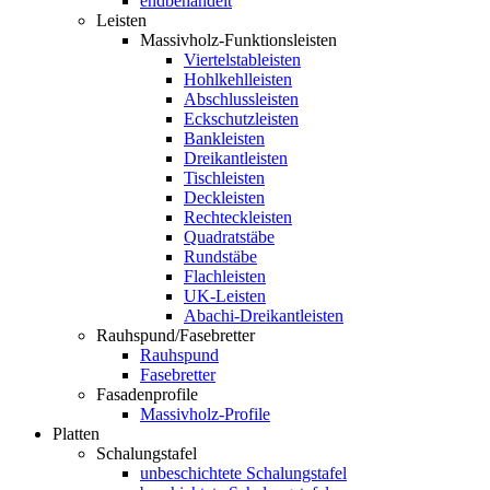
endbehandelt
Leisten
Massivholz-Funktionsleisten
Viertelstableisten
Hohlkehlleisten
Abschlussleisten
Eckschutzleisten
Bankleisten
Dreikantleisten
Tischleisten
Deckleisten
Rechteckleisten
Quadratstäbe
Rundstäbe
Flachleisten
UK-Leisten
Abachi-Dreikantleisten
Rauhspund/Fasebretter
Rauhspund
Fasebretter
Fasadenprofile
Massivholz-Profile
Platten
Schalungstafel
unbeschichtete Schalungstafel