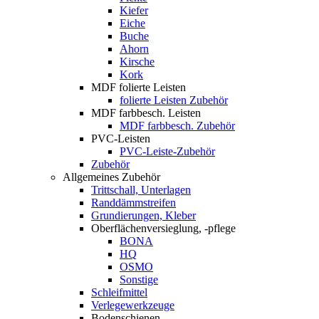
Kiefer
Eiche
Buche
Ahorn
Kirsche
Kork
MDF folierte Leisten
folierte Leisten Zubehör
MDF farbbesch. Leisten
MDF farbbesch. Zubehör
PVC-Leisten
PVC-Leiste-Zubehör
Zubehör
Allgemeines Zubehör
Trittschall, Unterlagen
Randdämmstreifen
Grundierungen, Kleber
Oberflächenversieglung, -pflege
BONA
HQ
OSMO
Sonstige
Schleifmittel
Verlegewerkzeuge
Bodenschienen