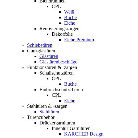
Blendrahmen
CPL
Weiß
Buche
Eiche
Renovierungszargen
Dekorfolie
Eiche Premium
Schiebetüren
Ganzglastüren
Glastüren
Glastürenbeschläge
Funktionstüren & -zargen
Schallschutztüren
CPL
Buche
Einbruchschutz-Türen
CPL
Eiche
Stahltüren & -zargen
Stahltüren
Türenzubehör
Drückergarnituren
Innentür-Garnituren
KARCHER Design