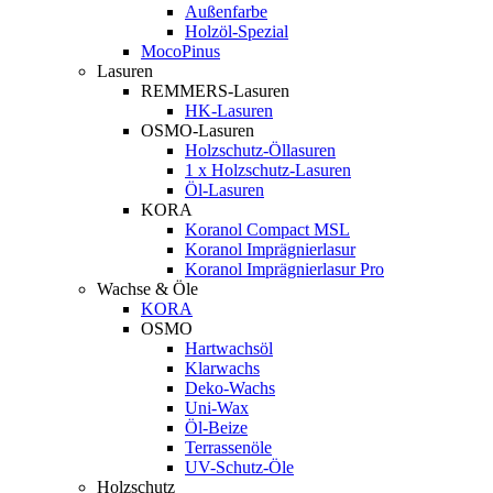
Außenfarbe
Holzöl-Spezial
MocoPinus
Lasuren
REMMERS-Lasuren
HK-Lasuren
OSMO-Lasuren
Holzschutz-Öllasuren
1 x Holzschutz-Lasuren
Öl-Lasuren
KORA
Koranol Compact MSL
Koranol Imprägnierlasur
Koranol Imprägnierlasur Pro
Wachse & Öle
KORA
OSMO
Hartwachsöl
Klarwachs
Deko-Wachs
Uni-Wax
Öl-Beize
Terrassenöle
UV-Schutz-Öle
Holzschutz