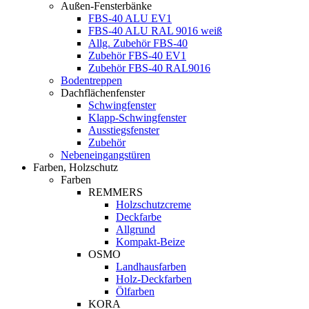
Außen-Fensterbänke
FBS-40 ALU EV1
FBS-40 ALU RAL 9016 weiß
Allg. Zubehör FBS-40
Zubehör FBS-40 EV1
Zubehör FBS-40 RAL9016
Bodentreppen
Dachflächenfenster
Schwingfenster
Klapp-Schwingfenster
Ausstiegsfenster
Zubehör
Nebeneingangstüren
Farben, Holzschutz
Farben
REMMERS
Holzschutzcreme
Deckfarbe
Allgrund
Kompakt-Beize
OSMO
Landhausfarben
Holz-Deckfarben
Ölfarben
KORA