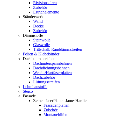
Rivisionstüren
Zubehör
Estrichelemente
Ständerwerk
Wand
Decke
Zubehör
Dämmstoffe
Steinwolle
Glaswolle
Trittschall, Randdämmstreifen
Folien & Klebebänder
Dachbaumaterialien
Dachunterspannbahnen
Dachdichtungsbahnen
Weich-/Hartfaserplatten
Dachzubehör
Lüftungsstreifen
Lehmbaustoffe
Steico
Fassade
ZementfaserPlatten JamesHardie
Fassadenplatten
Zubehör
Montagehilfen