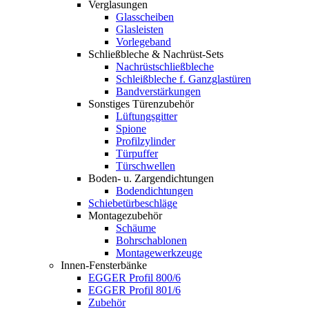
Verglasungen
Glasscheiben
Glasleisten
Vorlegeband
Schließbleche & Nachrüst-Sets
Nachrüstschließbleche
Schleißbleche f. Ganzglastüren
Bandverstärkungen
Sonstiges Türenzubehör
Lüftungsgitter
Spione
Profilzylinder
Türpuffer
Türschwellen
Boden- u. Zargendichtungen
Bodendichtungen
Schiebetürbeschläge
Montagezubehör
Schäume
Bohrschablonen
Montagewerkzeuge
Innen-Fensterbänke
EGGER Profil 800/6
EGGER Profil 801/6
Zubehör