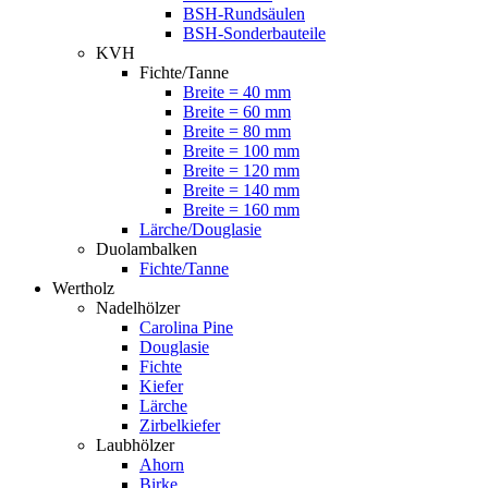
BSH-Rundsäulen
BSH-Sonderbauteile
KVH
Fichte/Tanne
Breite = 40 mm
Breite = 60 mm
Breite = 80 mm
Breite = 100 mm
Breite = 120 mm
Breite = 140 mm
Breite = 160 mm
Lärche/Douglasie
Duolambalken
Fichte/Tanne
Wertholz
Nadelhölzer
Carolina Pine
Douglasie
Fichte
Kiefer
Lärche
Zirbelkiefer
Laubhölzer
Ahorn
Birke