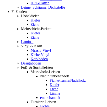
HPL-Platten
Leime, Schäume, Dichtstoffe
Fußboden
Hobeldielen
Kiefer
Eiche
Mehrschicht-Parkett
Kiefer
Eiche
Laminat
Vinyl & Kork
Massiv-Vinyl
Klebe-Vinyl
Korkböden
Designboden
Fuß- & Sockelleisten
Massivholz-Leisten
Natur, unbehandelt
Fichte/Tanne/Nadelholz
Kiefer
Eiche
Lärche
endbehandelt
Furnierte Leisten
Fichte