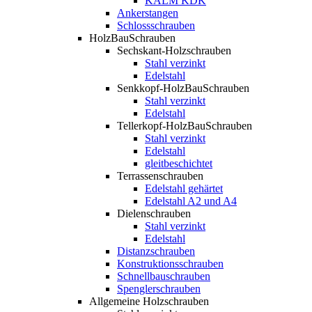
KALM KDK
Ankerstangen
Schlossschrauben
HolzBauSchrauben
Sechskant-Holzschrauben
Stahl verzinkt
Edelstahl
Senkkopf-HolzBauSchrauben
Stahl verzinkt
Edelstahl
Tellerkopf-HolzBauSchrauben
Stahl verzinkt
Edelstahl
gleitbeschichtet
Terrassenschrauben
Edelstahl gehärtet
Edelstahl A2 und A4
Dielenschrauben
Stahl verzinkt
Edelstahl
Distanzschrauben
Konstruktionsschrauben
Schnellbauschrauben
Spenglerschrauben
Allgemeine Holzschrauben