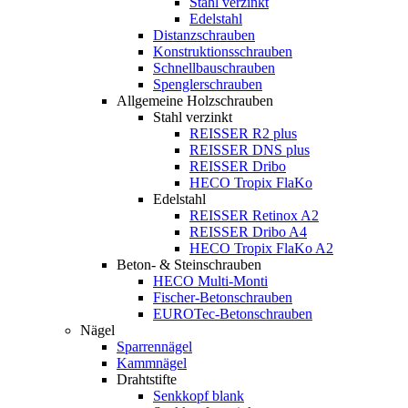
Stahl verzinkt
Edelstahl
Distanzschrauben
Konstruktionsschrauben
Schnellbauschrauben
Spenglerschrauben
Allgemeine Holzschrauben
Stahl verzinkt
REISSER R2 plus
REISSER DNS plus
REISSER Dribo
HECO Tropix FlaKo
Edelstahl
REISSER Retinox A2
REISSER Dribo A4
HECO Tropix FlaKo A2
Beton- & Steinschrauben
HECO Multi-Monti
Fischer-Betonschrauben
EUROTec-Betonschrauben
Nägel
Sparrennägel
Kammnägel
Drahtstifte
Senkkopf blank