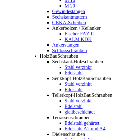
M 16
M 20
Gewindestangen
Sechskantmuttern
GEKA-Scheiben
Ankerbolzen / Keilanker
Fischer FAZ II
KALM KDK
Ankerstangen
Schlossschrauben
HolzBauSchrauben
Sechskant-Holzschrauben
Stahl verzinkt
Edelstahl
Senkkopf-HolzBauSchrauben
Stahl verzinkt
Edelstahl
Tellerkopf-HolzBauSchrauben
Stahl verzinkt
Edelstahl
gleitbeschichtet
Terrassenschrauben
Edelstahl gehärtet
Edelstahl A2 und A4
Dielenschrauben