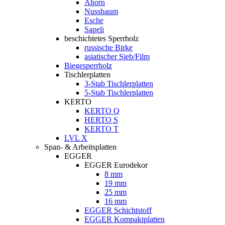
Ahorn
Nussbaum
Esche
Sapeli
beschichtetes Sperrholz
russische Birke
asiatischer Sieb/Film
Biegesperrholz
Tischlerplatten
3-Stab Tischlerplatten
5-Stab Tischlerplatten
KERTO
KERTO Q
HERTO S
KERTO T
LVL X
Span- & Arbeitsplatten
EGGER
EGGER Eurodekor
8 mm
19 mm
25 mm
16 mm
EGGER Schichtstoff
EGGER Kompaktplatten