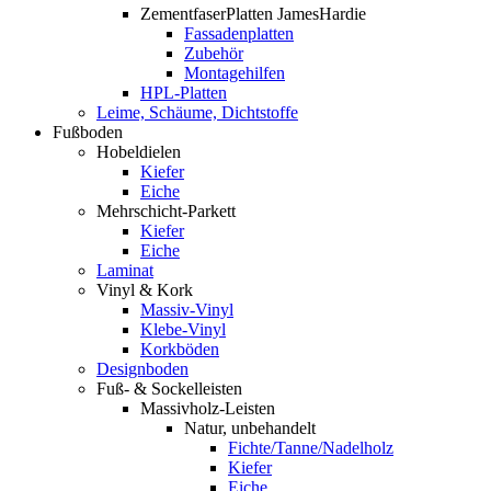
ZementfaserPlatten JamesHardie
Fassadenplatten
Zubehör
Montagehilfen
HPL-Platten
Leime, Schäume, Dichtstoffe
Fußboden
Hobeldielen
Kiefer
Eiche
Mehrschicht-Parkett
Kiefer
Eiche
Laminat
Vinyl & Kork
Massiv-Vinyl
Klebe-Vinyl
Korkböden
Designboden
Fuß- & Sockelleisten
Massivholz-Leisten
Natur, unbehandelt
Fichte/Tanne/Nadelholz
Kiefer
Eiche