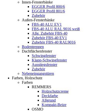
Innen-Fensterbänke
EGGER Profil 800/6
EGGER Profil 801/6
Zubehör
Außen-Fensterbänke
FBS-40 ALU EV1
FBS-40 ALU RAL 9016 weiß
Allg. Zubehör FBS-40
Zubehör FBS-40 EV1
Zubehör FBS-40 RAL9016
Bodentreppen
Dachflächenfenster
Schwingfenster
Klapp-Schwingfenster
Ausstiegsfenster
Zubehör
Nebeneingangstüren
Farben, Holzschutz
Farben
REMMERS
Holzschutzcreme
Deckfarbe
Allgrund
Kompakt-Beize
OSMO