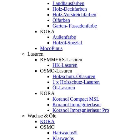
Landhausfarben
Holz-Deckfarben
Holz-Vorstreichfarben
Ölfarben
Garten- Fassadenfarbe
KORA
Außenfarbe
Holzöl-Spezial
MocoPinus
Lasuren
REMMERS-Lasuren
HK-Lasuren
OSMO-Lasuren
Holzschutz-Öllasuren
1 x Holzschutz-Lasuren
Öl-Lasuren
KORA
Koranol Compact MSL
Koranol Imprägnierlasur
Koranol Imprägnierlasur Pro
Wachse & Öle
KORA
OSMO
Hartwachsöl
Klarwachs