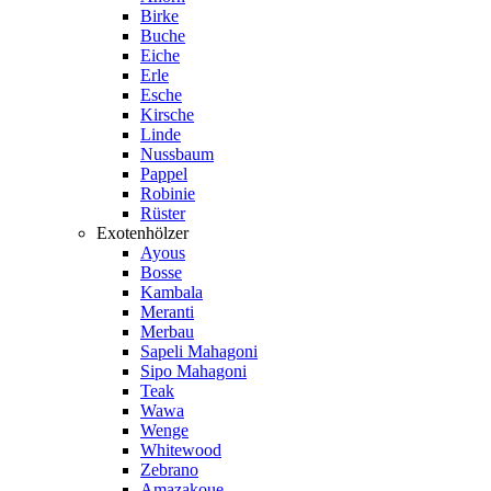
Birke
Buche
Eiche
Erle
Esche
Kirsche
Linde
Nussbaum
Pappel
Robinie
Rüster
Exotenhölzer
Ayous
Bosse
Kambala
Meranti
Merbau
Sapeli Mahagoni
Sipo Mahagoni
Teak
Wawa
Wenge
Whitewood
Zebrano
Amazakoue