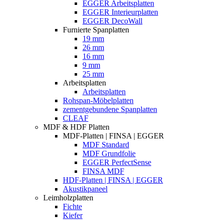
EGGER Arbeitsplatten
EGGER Interieurplatten
EGGER DecoWall
Furnierte Spanplatten
19 mm
26 mm
16 mm
9 mm
25 mm
Arbeitsplatten
Arbeitsplatten
Rohspan-Möbelplatten
zementgebundene Spanplatten
CLEAF
MDF & HDF Platten
MDF-Platten | FINSA | EGGER
MDF Standard
MDF Grundfolie
EGGER PerfectSense
FINSA MDF
HDF-Platten | FINSA | EGGER
Akustikpaneel
Leimholzplatten
Fichte
Kiefer