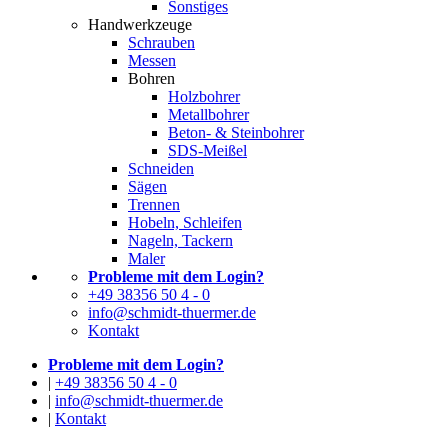
Sonstiges
Handwerkzeuge
Schrauben
Messen
Bohren
Holzbohrer
Metallbohrer
Beton- & Steinbohrer
SDS-Meißel
Schneiden
Sägen
Trennen
Hobeln, Schleifen
Nageln, Tackern
Maler
Probleme mit dem Login?
+49 38356 50 4 - 0
info@schmidt-thuermer.de
Kontakt
Probleme mit dem Login?
|
+49 38356 50 4 - 0
|
info@schmidt-thuermer.de
|
Kontakt