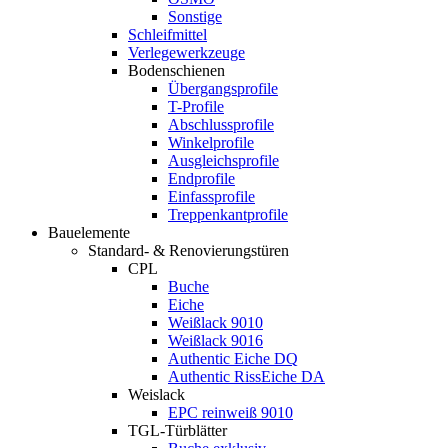
Sonstige
Schleifmittel
Verlegewerkzeuge
Bodenschienen
Übergangsprofile
T-Profile
Abschlussprofile
Winkelprofile
Ausgleichsprofile
Endprofile
Einfassprofile
Treppenkantprofile
Bauelemente
Standard- & Renovierungstüren
CPL
Buche
Eiche
Weißlack 9010
Weißlack 9016
Authentic Eiche DQ
Authentic RissEiche DA
Weislack
EPC reinweiß 9010
TGL-Türblätter