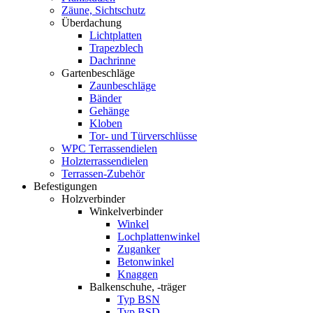
Zäune, Sichtschutz
Überdachung
Lichtplatten
Trapezblech
Dachrinne
Gartenbeschläge
Zaunbeschläge
Bänder
Gehänge
Kloben
Tor- und Türverschlüsse
WPC Terrassendielen
Holzterrassendielen
Terrassen-Zubehör
Befestigungen
Holzverbinder
Winkelverbinder
Winkel
Lochplattenwinkel
Zuganker
Betonwinkel
Knaggen
Balkenschuhe, -träger
Typ BSN
Typ BSD