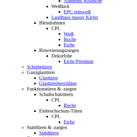
Authentic Risseiche
Weißlack
EPC reinweiß
Landhaus massiv Kiefer
Blendrahmen
CPL
Weiß
Buche
Eiche
Renovierungszargen
Dekorfolie
Eiche Premium
Schiebetüren
Ganzglastüren
Glastüren
Glastürenbeschläge
Funktionstüren & -zargen
Schallschutztüren
CPL
Buche
Einbruchschutz-Türen
CPL
Eiche
Stahltüren & -zargen
Stahltüren