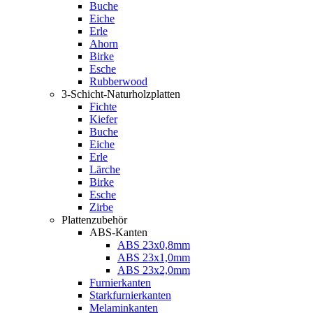
Buche
Eiche
Erle
Ahorn
Birke
Esche
Rubberwood
3-Schicht-Naturholzplatten
Fichte
Kiefer
Buche
Eiche
Erle
Lärche
Birke
Esche
Zirbe
Plattenzubehör
ABS-Kanten
ABS 23x0,8mm
ABS 23x1,0mm
ABS 23x2,0mm
Furnierkanten
Starkfurnierkanten
Melaminkanten