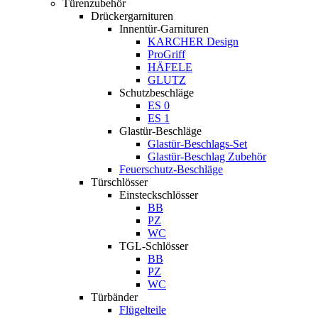
Türenzubehör
Drückergarnituren
Innentür-Garnituren
KARCHER Design
ProGriff
HÄFELE
GLUTZ
Schutzbeschläge
ES 0
ES 1
Glastür-Beschläge
Glastür-Beschlags-Set
Glastür-Beschlag Zubehör
Feuerschutz-Beschläge
Türschlösser
Einsteckschlösser
BB
PZ
WC
TGL-Schlösser
BB
PZ
WC
Türbänder
Flügelteile