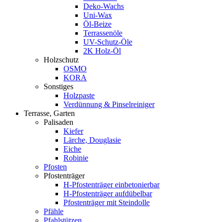
Deko-Wachs
Uni-Wax
Öl-Beize
Terrassenöle
UV-Schutz-Öle
2K Holz-Öl
Holzschutz
OSMO
KORA
Sonstiges
Holzpaste
Verdünnung & Pinselreiniger
Terrasse, Garten
Palisaden
Kiefer
Lärche, Douglasie
Eiche
Robinie
Pfosten
Pfostenträger
H-Pfostenträger einbetonierbar
H-Pfostenträger aufdübelbar
Pfostenträger mit Steindolle
Pfähle
Pfahlstützen