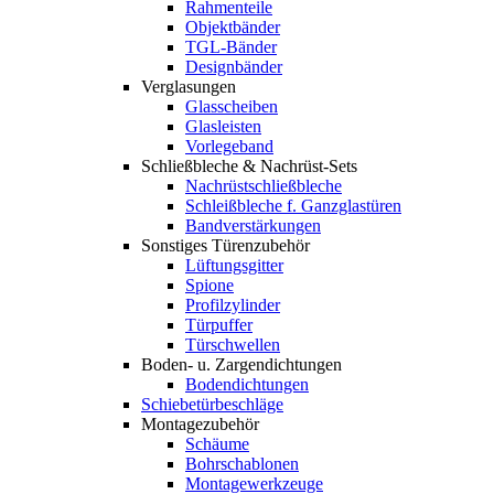
Rahmenteile
Objektbänder
TGL-Bänder
Designbänder
Verglasungen
Glasscheiben
Glasleisten
Vorlegeband
Schließbleche & Nachrüst-Sets
Nachrüstschließbleche
Schleißbleche f. Ganzglastüren
Bandverstärkungen
Sonstiges Türenzubehör
Lüftungsgitter
Spione
Profilzylinder
Türpuffer
Türschwellen
Boden- u. Zargendichtungen
Bodendichtungen
Schiebetürbeschläge
Montagezubehör
Schäume
Bohrschablonen
Montagewerkzeuge