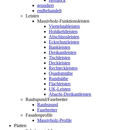
Hemlock
grundiert
endbehandelt
Leisten
Massivholz-Funktionsleisten
Viertelstableisten
Hohlkehlleisten
Abschlussleisten
Eckschutzleisten
Bankleisten
Dreikantleisten
Tischleisten
Deckleisten
Rechteckleisten
Quadratstäbe
Rundstäbe
Flachleisten
UK-Leisten
Abachi-Dreikantleisten
Rauhspund/Fasebretter
Rauhspund
Fasebretter
Fasadenprofile
Massivholz-Profile
Platten