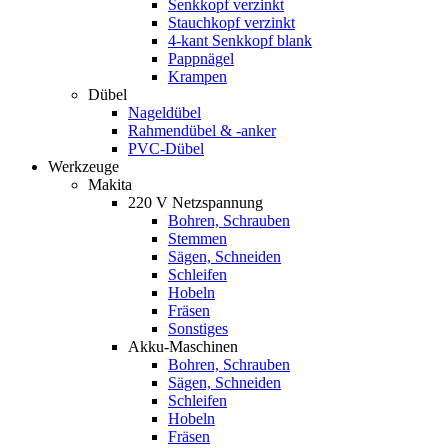
Senkkopf verzinkt
Stauchkopf verzinkt
4-kant Senkkopf blank
Pappnägel
Krampen
Dübel
Nageldübel
Rahmendübel & -anker
PVC-Dübel
Werkzeuge
Makita
220 V Netzspannung
Bohren, Schrauben
Stemmen
Sägen, Schneiden
Schleifen
Hobeln
Fräsen
Sonstiges
Akku-Maschinen
Bohren, Schrauben
Sägen, Schneiden
Schleifen
Hobeln
Fräsen