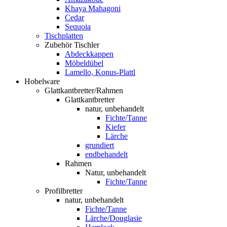
Khaya Mahagoni
Cedar
Sequoia
Tischplatten
Zubehör Tischler
Abdeckkappen
Möbeldübel
Lamello, Konus-Plattl
Hobelware
Glattkantbretter/Rahmen
Glattkantbretter
natur, unbehandelt
Fichte/Tanne
Kiefer
Lärche
grundiert
endbehandelt
Rahmen
Natur, unbehandelt
Fichte/Tanne
Profilbretter
natur, unbehandelt
Fichte/Tanne
Lärche/Douglasie