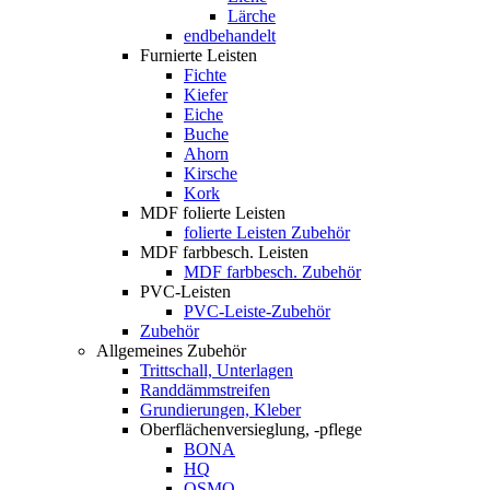
Lärche
endbehandelt
Furnierte Leisten
Fichte
Kiefer
Eiche
Buche
Ahorn
Kirsche
Kork
MDF folierte Leisten
folierte Leisten Zubehör
MDF farbbesch. Leisten
MDF farbbesch. Zubehör
PVC-Leisten
PVC-Leiste-Zubehör
Zubehör
Allgemeines Zubehör
Trittschall, Unterlagen
Randdämmstreifen
Grundierungen, Kleber
Oberflächenversieglung, -pflege
BONA
HQ
OSMO