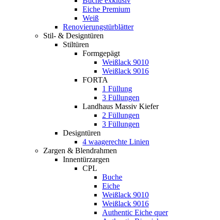
Buche exklusiv
Eiche Premium
Weiß
Renovierungstürblätter
Stil- & Designtüren
Stiltüren
Formgepägt
Weißlack 9010
Weißlack 9016
FORTA
1 Füllung
3 Füllungen
Landhaus Massiv Kiefer
2 Füllungen
3 Füllungen
Designtüren
4 waagerechte Linien
Zargen & Blendrahmen
Innentürzargen
CPL
Buche
Eiche
Weißlack 9010
Weißlack 9016
Authentic Eiche quer