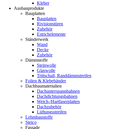
Kleber
Ausbauprodukte
Bauplatten
Bauplatten
Rivisionstüren
Zubehör
Estrichelemente
Ständerwerk
Wand
Decke
Zubehör
Dämmstoffe
Steinwolle
Glaswolle
Trittschall, Randdämmstreifen
Folien & Klebebänder
Dachbaumaterialien
Dachunterspannbahnen
Dachdichtungsbahnen
Weich-/Hartfaserplatten
Dachzubehör
Lüftungsstreifen
Lehmbaustoffe
Steico
Fassade