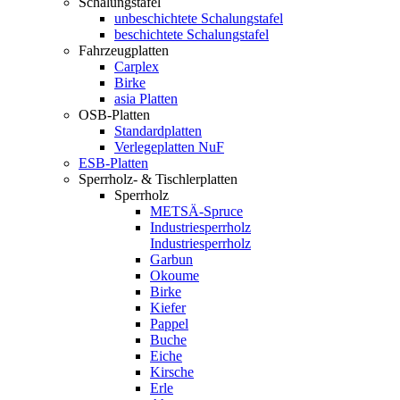
Schalungstafel
unbeschichtete Schalungstafel
beschichtete Schalungstafel
Fahrzeugplatten
Carplex
Birke
asia Platten
OSB-Platten
Standardplatten
Verlegeplatten NuF
ESB-Platten
Sperrholz- & Tischlerplatten
Sperrholz
METSÄ-Spruce
Industriesperrholz
Industriesperrholz
Garbun
Okoume
Birke
Kiefer
Pappel
Buche
Eiche
Kirsche
Erle