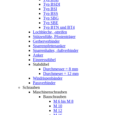
Typ BSDI
Typ BSI
Typ BSS
Typ SBG
Typ SBE
Typ BTN und BT4
Lochbleche, -streifen
Stützenfüße, Pfostenträger
Gerberverbinder
Sparrenpfettenanker
Sparrenhalter, -fußverbinder
Anker
Einpressdübel
Stabdübel
Durchmesser = 8 mm
Durchmeser = 12 mm
Windrispenbänder
Passverbinder
Schrauben
Maschinenschrauben
Bauschrauben
M 6 bis M 8
M 10
M 12