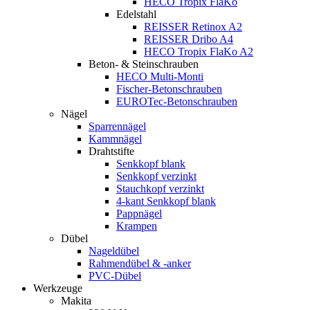
HECO Tropix FlaKo
Edelstahl
REISSER Retinox A2
REISSER Dribo A4
HECO Tropix FlaKo A2
Beton- & Steinschrauben
HECO Multi-Monti
Fischer-Betonschrauben
EUROTec-Betonschrauben
Nägel
Sparrennägel
Kammnägel
Drahtstifte
Senkkopf blank
Senkkopf verzinkt
Stauchkopf verzinkt
4-kant Senkkopf blank
Pappnägel
Krampen
Dübel
Nageldübel
Rahmendübel & -anker
PVC-Dübel
Werkzeuge
Makita