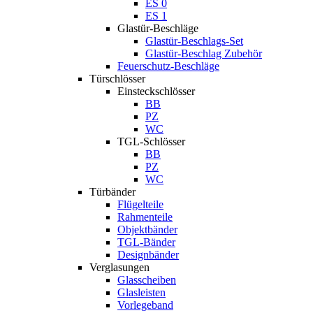
ES 0
ES 1
Glastür-Beschläge
Glastür-Beschlags-Set
Glastür-Beschlag Zubehör
Feuerschutz-Beschläge
Türschlösser
Einsteckschlösser
BB
PZ
WC
TGL-Schlösser
BB
PZ
WC
Türbänder
Flügelteile
Rahmenteile
Objektbänder
TGL-Bänder
Designbänder
Verglasungen
Glasscheiben
Glasleisten
Vorlegeband