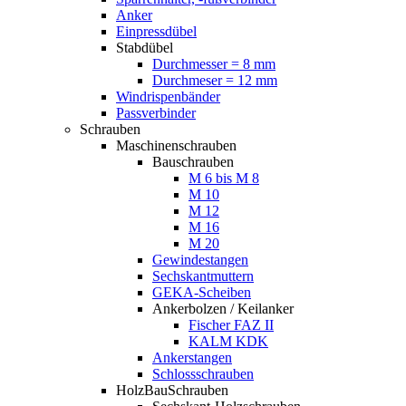
Anker
Einpressdübel
Stabdübel
Durchmesser = 8 mm
Durchmeser = 12 mm
Windrispenbänder
Passverbinder
Schrauben
Maschinenschrauben
Bauschrauben
M 6 bis M 8
M 10
M 12
M 16
M 20
Gewindestangen
Sechskantmuttern
GEKA-Scheiben
Ankerbolzen / Keilanker
Fischer FAZ II
KALM KDK
Ankerstangen
Schlossschrauben
HolzBauSchrauben