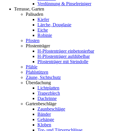
Verdünnung & Pinselreiniger
Terrasse, Garten
Palisaden
Kiefer
Lärche, Douglasie
Eiche
Robinie
Pfosten
Pfostenträger
H-Pfostenträger einbetonierbar
H-Pfostenträger aufdübelbar
Pfostenträger mit Steindolle
Pfähle
Pfahlstützen
Zäune, Sichtschutz
Überdachung
Lichtplatten
Trapezblech
Dachrinne
Gartenbeschläge
Zaunbeschläge
Bänder
Gehänge
Kloben
Tor- und Türverschlüsse