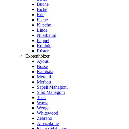
Buche
Eiche
Erle
Esche
Kirsche
Linde
Nussbaum
Pappel
Robinie
Rüster
Exotenhölzer
Ayous
Bosse
Kambala
Meranti
Merbau
Sapeli Mahagoni
Sipo Mahagoni
Teak
Wawa
Wenge
Whitewood
Zebrano
Amazakoue
Khaya Mahagoni