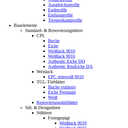
Ausgleichsprofile
Endprofile
Einfassprofile
Treppenkantprofile
Bauelemente
Standard- & Renovierungstüren
CPL
Buche
Eiche
Weißlack 9010
Weißlack 9016
Authentic Eiche DQ
Authentic RissEiche DA
Weislack
EPC reinweiß 9010
TGL-Türblätter
Buche exklusiv
Eiche Premium
Weiß
Renovierungstürblätter
Stil- & Designtüren
Stiltüren
Formgepägt
Weißlack 9010