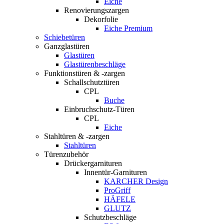
Eiche
Renovierungszargen
Dekorfolie
Eiche Premium
Schiebetüren
Ganzglastüren
Glastüren
Glastürenbeschläge
Funktionstüren & -zargen
Schallschutztüren
CPL
Buche
Einbruchschutz-Türen
CPL
Eiche
Stahltüren & -zargen
Stahltüren
Türenzubehör
Drückergarnituren
Innentür-Garnituren
KARCHER Design
ProGriff
HÄFELE
GLUTZ
Schutzbeschläge