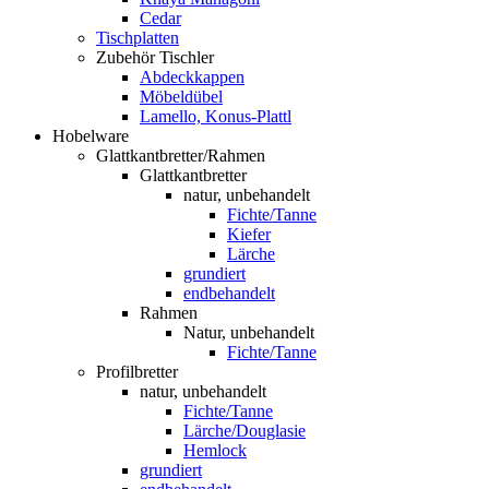
Cedar
Tischplatten
Zubehör Tischler
Abdeckkappen
Möbeldübel
Lamello, Konus-Plattl
Hobelware
Glattkantbretter/Rahmen
Glattkantbretter
natur, unbehandelt
Fichte/Tanne
Kiefer
Lärche
grundiert
endbehandelt
Rahmen
Natur, unbehandelt
Fichte/Tanne
Profilbretter
natur, unbehandelt
Fichte/Tanne
Lärche/Douglasie
Hemlock
grundiert