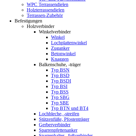
WPC Terrassendielen
Holzterrassendielen
Terrassen-Zubehör
Befestigungen
Holzverbinder
Winkelverbinder
Winkel
Lochplattenwinkel
Zuganker
Betonwinkel
Knaggen
Balkenschuhe, -träger
Typ BSN
Typ BSD
Typ BSDI
Typ BSI
Typ BSS
Typ SBG
Typ SBE
Typ BTN und BT4
Lochbleche, -streifen
Stützenfüße, Pfostenträger
Gerberverbinder
Sparrenpfettenanker
Sparrenhalter, -fußverbinder