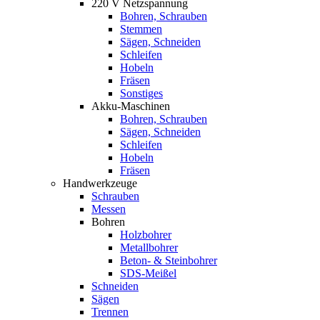
220 V Netzspannung
Bohren, Schrauben
Stemmen
Sägen, Schneiden
Schleifen
Hobeln
Fräsen
Sonstiges
Akku-Maschinen
Bohren, Schrauben
Sägen, Schneiden
Schleifen
Hobeln
Fräsen
Handwerkzeuge
Schrauben
Messen
Bohren
Holzbohrer
Metallbohrer
Beton- & Steinbohrer
SDS-Meißel
Schneiden
Sägen
Trennen