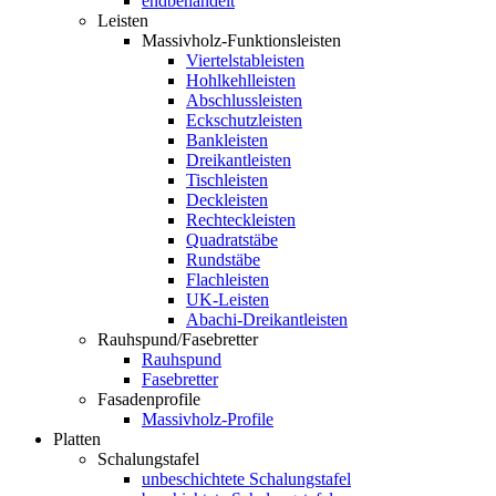
endbehandelt
Leisten
Massivholz-Funktionsleisten
Viertelstableisten
Hohlkehlleisten
Abschlussleisten
Eckschutzleisten
Bankleisten
Dreikantleisten
Tischleisten
Deckleisten
Rechteckleisten
Quadratstäbe
Rundstäbe
Flachleisten
UK-Leisten
Abachi-Dreikantleisten
Rauhspund/Fasebretter
Rauhspund
Fasebretter
Fasadenprofile
Massivholz-Profile
Platten
Schalungstafel
unbeschichtete Schalungstafel