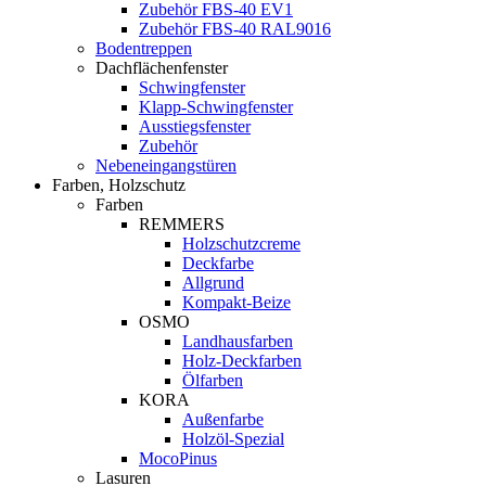
Zubehör FBS-40 EV1
Zubehör FBS-40 RAL9016
Bodentreppen
Dachflächenfenster
Schwingfenster
Klapp-Schwingfenster
Ausstiegsfenster
Zubehör
Nebeneingangstüren
Farben, Holzschutz
Farben
REMMERS
Holzschutzcreme
Deckfarbe
Allgrund
Kompakt-Beize
OSMO
Landhausfarben
Holz-Deckfarben
Ölfarben
KORA
Außenfarbe
Holzöl-Spezial
MocoPinus
Lasuren