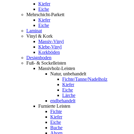
Kiefer
Eiche
Mehrschicht-Parkett
Kiefer
Eiche
Laminat
Vinyl & Kork
Massiv-Vinyl
Klebe-Vinyl
Korkböden
Designboden
Fuß- & Sockelleisten
Massivholz-Leisten
Natur, unbehandelt
Fichte/Tanne/Nadelholz
Kiefer
Eiche
Lärche
endbehandelt
Furnierte Leisten
Fichte
Kiefer
Eiche
Buche
Ahorn