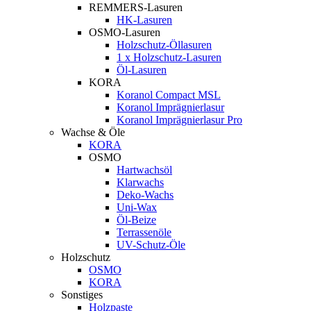
REMMERS-Lasuren
HK-Lasuren
OSMO-Lasuren
Holzschutz-Öllasuren
1 x Holzschutz-Lasuren
Öl-Lasuren
KORA
Koranol Compact MSL
Koranol Imprägnierlasur
Koranol Imprägnierlasur Pro
Wachse & Öle
KORA
OSMO
Hartwachsöl
Klarwachs
Deko-Wachs
Uni-Wax
Öl-Beize
Terrassenöle
UV-Schutz-Öle
Holzschutz
OSMO
KORA
Sonstiges
Holzpaste