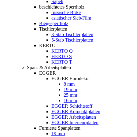
Sapeli
beschichtetes Sperrholz
russische Birke
asiatischer Sieb/Film
Biegesperrholz
Tischlerplatten
3-Stab Tischlerplatten
5-Stab Tischlerplatten
KERTO
KERTO Q
HERTO S
KERTO T
Span- & Arbeitsplatten
EGGER
EGGER Eurodekor
8 mm
19 mm
25 mm
16 mm
EGGER Schichtstoff
EGGER Kompaktplatten
EGGER Arbeitsplatten
EGGER Interieurplatten
Furnierte Spanplatten
19 mm