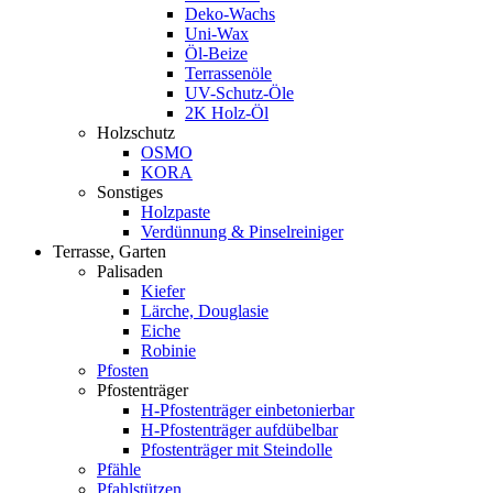
Deko-Wachs
Uni-Wax
Öl-Beize
Terrassenöle
UV-Schutz-Öle
2K Holz-Öl
Holzschutz
OSMO
KORA
Sonstiges
Holzpaste
Verdünnung & Pinselreiniger
Terrasse, Garten
Palisaden
Kiefer
Lärche, Douglasie
Eiche
Robinie
Pfosten
Pfostenträger
H-Pfostenträger einbetonierbar
H-Pfostenträger aufdübelbar
Pfostenträger mit Steindolle
Pfähle
Pfahlstützen