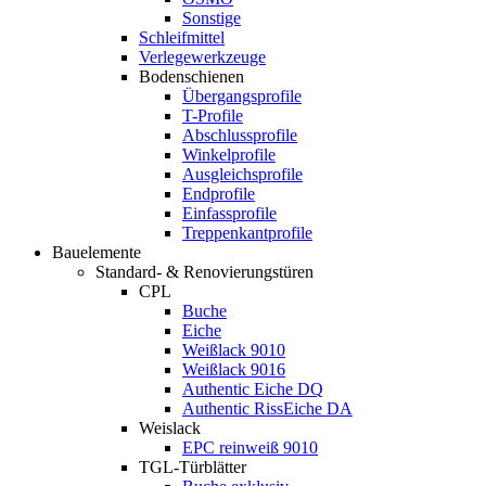
Sonstige
Schleifmittel
Verlegewerkzeuge
Bodenschienen
Übergangsprofile
T-Profile
Abschlussprofile
Winkelprofile
Ausgleichsprofile
Endprofile
Einfassprofile
Treppenkantprofile
Bauelemente
Standard- & Renovierungstüren
CPL
Buche
Eiche
Weißlack 9010
Weißlack 9016
Authentic Eiche DQ
Authentic RissEiche DA
Weislack
EPC reinweiß 9010
TGL-Türblätter