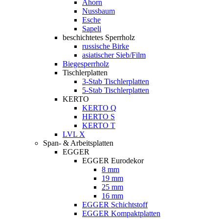
Ahorn
Nussbaum
Esche
Sapeli
beschichtetes Sperrholz
russische Birke
asiatischer Sieb/Film
Biegesperrholz
Tischlerplatten
3-Stab Tischlerplatten
5-Stab Tischlerplatten
KERTO
KERTO Q
HERTO S
KERTO T
LVL X
Span- & Arbeitsplatten
EGGER
EGGER Eurodekor
8 mm
19 mm
25 mm
16 mm
EGGER Schichtstoff
EGGER Kompaktplatten