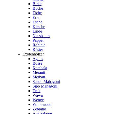
Birke
Buche
Eiche
Erle
Esche
Kirsche
Linde
Nussbaum
Pappel
Robinie
Rüster
Exotenhölzer
Ayous
Bosse
Kambala
Meranti
Merbau
Sapeli Mahagoni
Sipo Mahagoni
Teak
Wawa
Wenge
Whitewood
Zebrano
Amazakoue