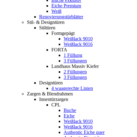
Buche exklusiv
Eiche Premium
Weiß
Renovierungstürblätter
Stil- & Designtüren
Stiltüren
Formgepägt
Weißlack 9010
Weißlack 9016
FORTA
1 Füllung
3 Füllungen
Landhaus Massiv Kiefer
2 Füllungen
3 Füllungen
Designtüren
4 waagerechte Linien
Zargen & Blendrahmen
Innentürzargen
CPL
Buche
Eiche
Weißlack 9010
Weißlack 9016
Authentic Eiche quer