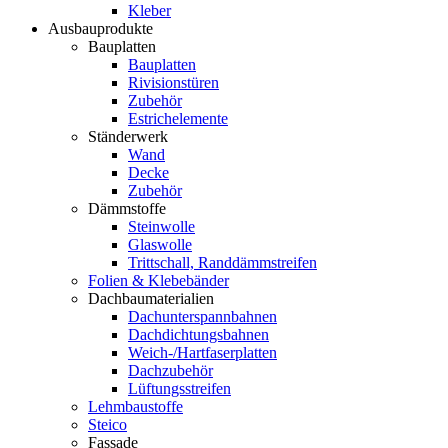
Kleber
Ausbauprodukte
Bauplatten
Bauplatten
Rivisionstüren
Zubehör
Estrichelemente
Ständerwerk
Wand
Decke
Zubehör
Dämmstoffe
Steinwolle
Glaswolle
Trittschall, Randdämmstreifen
Folien & Klebebänder
Dachbaumaterialien
Dachunterspannbahnen
Dachdichtungsbahnen
Weich-/Hartfaserplatten
Dachzubehör
Lüftungsstreifen
Lehmbaustoffe
Steico
Fassade