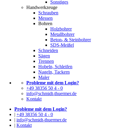
Sonstiges
Handwerkzeuge
Schrauben
Messen
Bohren
Holzbohrer
Metallbohrer
Beton- & Steinbohrer
SDS-Meißel
Schneiden
Sägen
Trennen
Hobeln, Schleifen
Nageln, Tackern
Maler
Probleme mit dem Login?
+49 38356 50 4 - 0
info@schmidt-thuermer.de
Kontakt
Probleme mit dem Login?
|
+49 38356 50 4 - 0
|
info@schmidt-thuermer.de
|
Kontakt