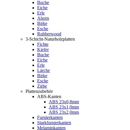
Buche
Eiche
Erle
Ahorn
Birke
Esche
Rubberwood
3-Schicht-Naturholzplatten
Fichte
Kiefer
Buche
Eiche
Erle
Lärche
Birke
Esche
Zirbe
Plattenzubehör
ABS-Kanten
ABS 23x0,8mm
ABS 23x1,0mm
ABS 23x2,0mm
Furnierkanten
Starkfurnierkanten
Melaminkanten