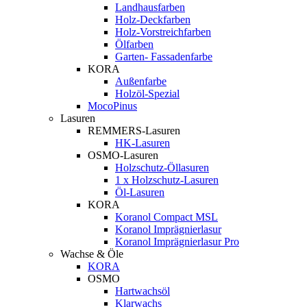
Landhausfarben
Holz-Deckfarben
Holz-Vorstreichfarben
Ölfarben
Garten- Fassadenfarbe
KORA
Außenfarbe
Holzöl-Spezial
MocoPinus
Lasuren
REMMERS-Lasuren
HK-Lasuren
OSMO-Lasuren
Holzschutz-Öllasuren
1 x Holzschutz-Lasuren
Öl-Lasuren
KORA
Koranol Compact MSL
Koranol Imprägnierlasur
Koranol Imprägnierlasur Pro
Wachse & Öle
KORA
OSMO
Hartwachsöl
Klarwachs