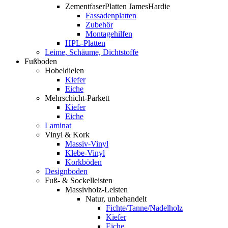
ZementfaserPlatten JamesHardie
Fassadenplatten
Zubehör
Montagehilfen
HPL-Platten
Leime, Schäume, Dichtstoffe
Fußboden
Hobeldielen
Kiefer
Eiche
Mehrschicht-Parkett
Kiefer
Eiche
Laminat
Vinyl & Kork
Massiv-Vinyl
Klebe-Vinyl
Korkböden
Designboden
Fuß- & Sockelleisten
Massivholz-Leisten
Natur, unbehandelt
Fichte/Tanne/Nadelholz
Kiefer
Eiche