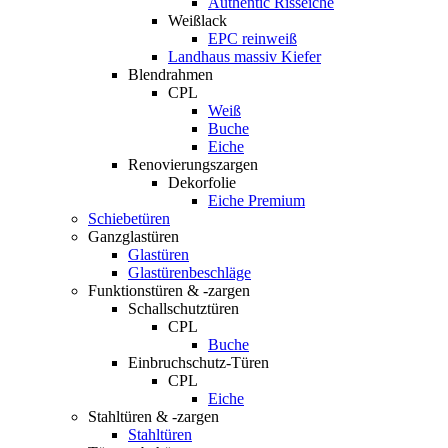
Authentic Risseiche
Weißlack
EPC reinweiß
Landhaus massiv Kiefer
Blendrahmen
CPL
Weiß
Buche
Eiche
Renovierungszargen
Dekorfolie
Eiche Premium
Schiebetüren
Ganzglastüren
Glastüren
Glastürenbeschläge
Funktionstüren & -zargen
Schallschutztüren
CPL
Buche
Einbruchschutz-Türen
CPL
Eiche
Stahltüren & -zargen
Stahltüren