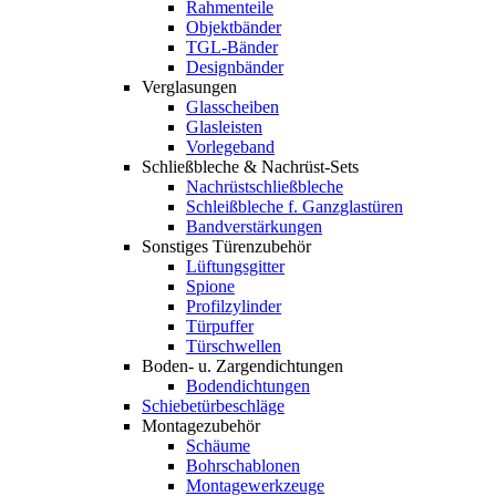
Rahmenteile
Objektbänder
TGL-Bänder
Designbänder
Verglasungen
Glasscheiben
Glasleisten
Vorlegeband
Schließbleche & Nachrüst-Sets
Nachrüstschließbleche
Schleißbleche f. Ganzglastüren
Bandverstärkungen
Sonstiges Türenzubehör
Lüftungsgitter
Spione
Profilzylinder
Türpuffer
Türschwellen
Boden- u. Zargendichtungen
Bodendichtungen
Schiebetürbeschläge
Montagezubehör
Schäume
Bohrschablonen
Montagewerkzeuge