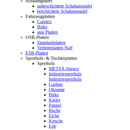
Schalungstafel
unbeschichtete Schalungstafel
beschichtete Schalungstafel
Fahrzeugplatten
Carplex
Birke
asia Platten
OSB-Platten
Standardplatten
Verlegeplatten NuF
ESB-Platten
Sperrholz- & Tischlerplatten
Sperrholz
METSÄ-Spruce
Industriesperrholz
Industriesperrholz
Garbun
Okoume
Birke
Kiefer
Pappel
Buche
Eiche
Kirsche
Erle