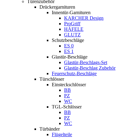
Türenzubehör
Drückergarnituren
Innentür-Garnituren
KARCHER Design
ProGriff
HÄFELE
GLUTZ
Schutzbeschläge
ES 0
ES 1
Glastür-Beschläge
Glastür-Beschlags-Set
Glastür-Beschlag Zubehör
Feuerschutz-Beschläge
Türschlösser
Einsteckschlösser
BB
PZ
WC
TGL-Schlösser
BB
PZ
WC
Türbänder
Flügelteile