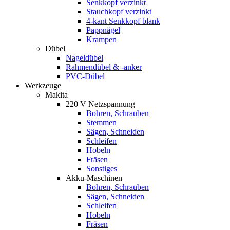
Senkkopf verzinkt
Stauchkopf verzinkt
4-kant Senkkopf blank
Pappnägel
Krampen
Dübel
Nageldübel
Rahmendübel & -anker
PVC-Dübel
Werkzeuge
Makita
220 V Netzspannung
Bohren, Schrauben
Stemmen
Sägen, Schneiden
Schleifen
Hobeln
Fräsen
Sonstiges
Akku-Maschinen
Bohren, Schrauben
Sägen, Schneiden
Schleifen
Hobeln
Fräsen