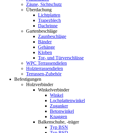
Zäune, Sichtschutz
Überdachung
Lichtplatten
Trapezblech
Dachrinne
Gartenbeschläge
Zaunbeschläge
Bänder
Gehänge
Kloben
Tor- und Türverschlüsse
WPC Terrassendielen
Holzterrassendielen
Terrassen-Zubehör
Befestigungen
Holzverbinder
Winkelverbinder
Winkel
Lochplattenwinkel
Zuganker
Betonwinkel
Knaggen
Balkenschuhe, -träger
Typ BSN
Typ BSD