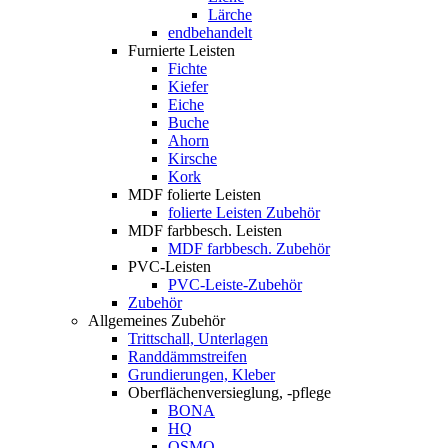
Lärche
endbehandelt
Furnierte Leisten
Fichte
Kiefer
Eiche
Buche
Ahorn
Kirsche
Kork
MDF folierte Leisten
folierte Leisten Zubehör
MDF farbbesch. Leisten
MDF farbbesch. Zubehör
PVC-Leisten
PVC-Leiste-Zubehör
Zubehör
Allgemeines Zubehör
Trittschall, Unterlagen
Randdämmstreifen
Grundierungen, Kleber
Oberflächenversieglung, -pflege
BONA
HQ
OSMO