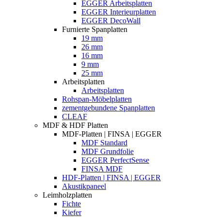
EGGER Arbeitsplatten
EGGER Interieurplatten
EGGER DecoWall
Furnierte Spanplatten
19 mm
26 mm
16 mm
9 mm
25 mm
Arbeitsplatten
Arbeitsplatten
Rohspan-Möbelplatten
zementgebundene Spanplatten
CLEAF
MDF & HDF Platten
MDF-Platten | FINSA | EGGER
MDF Standard
MDF Grundfolie
EGGER PerfectSense
FINSA MDF
HDF-Platten | FINSA | EGGER
Akustikpaneel
Leimholzplatten
Fichte
Kiefer