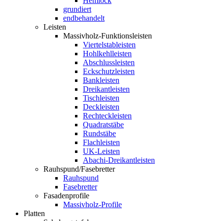
Hemlock
grundiert
endbehandelt
Leisten
Massivholz-Funktionsleisten
Viertelstableisten
Hohlkehlleisten
Abschlussleisten
Eckschutzleisten
Bankleisten
Dreikantleisten
Tischleisten
Deckleisten
Rechteckleisten
Quadratstäbe
Rundstäbe
Flachleisten
UK-Leisten
Abachi-Dreikantleisten
Rauhspund/Fasebretter
Rauhspund
Fasebretter
Fasadenprofile
Massivholz-Profile
Platten