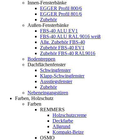
Innen-Fensterbänke
EGGER Profil 800/6
EGGER Profil 801/6
Zubehör
Außen-Fensterbänke
FBS-40 ALU EV1
FBS-40 ALU RAL 9016 weiß
Allg. Zubehör FBS-40
Zubehör FBS-40 EV1
Zubehör FBS-40 RAL9016
Bodentreppen
Dachflächenfenster
Schwingfenster
Klapp-Schwingfenster
Ausstiegsfenster
Zubehör
Nebeneingangstüren
Farben, Holzschutz
Farben
REMMERS
Holzschutzcreme
Deckfarbe
Allgrund
Kompakt-Beize
OSMO