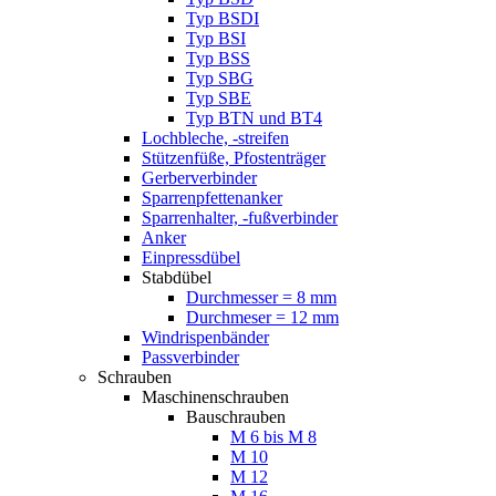
Typ BSDI
Typ BSI
Typ BSS
Typ SBG
Typ SBE
Typ BTN und BT4
Lochbleche, -streifen
Stützenfüße, Pfostenträger
Gerberverbinder
Sparrenpfettenanker
Sparrenhalter, -fußverbinder
Anker
Einpressdübel
Stabdübel
Durchmesser = 8 mm
Durchmeser = 12 mm
Windrispenbänder
Passverbinder
Schrauben
Maschinenschrauben
Bauschrauben
M 6 bis M 8
M 10
M 12