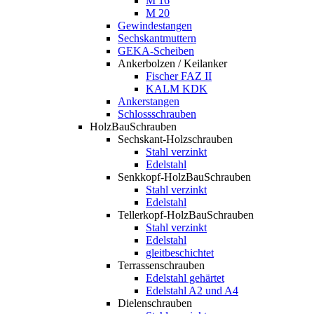
M 16
M 20
Gewindestangen
Sechskantmuttern
GEKA-Scheiben
Ankerbolzen / Keilanker
Fischer FAZ II
KALM KDK
Ankerstangen
Schlossschrauben
HolzBauSchrauben
Sechskant-Holzschrauben
Stahl verzinkt
Edelstahl
Senkkopf-HolzBauSchrauben
Stahl verzinkt
Edelstahl
Tellerkopf-HolzBauSchrauben
Stahl verzinkt
Edelstahl
gleitbeschichtet
Terrassenschrauben
Edelstahl gehärtet
Edelstahl A2 und A4
Dielenschrauben