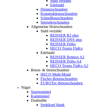
Stahl verzinkt
Edelstahl
Distanzschrauben
Konstruktionsschrauben
Schnellbauschrauben
Spenglerschrauben
Allgemeine Holzschrauben
Stahl verzinkt
REISSER R2 plus
REISSER DNS plus
REISSER Dribo
HECO Tropix FlaKo
Edelstahl
REISSER Retinox A2
REISSER Dribo A4
HECO Tropix FlaKo A2
Beton- & Steinschrauben
HECO Multi-Monti
Fischer-Betonschrauben
EUROTec-Betonschrauben
Nägel
Sparrennägel
Kammnägel
Drahtstifte
Senkkopf blank