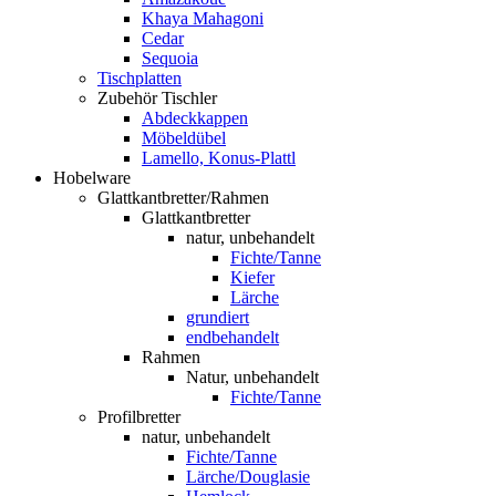
Khaya Mahagoni
Cedar
Sequoia
Tischplatten
Zubehör Tischler
Abdeckkappen
Möbeldübel
Lamello, Konus-Plattl
Hobelware
Glattkantbretter/Rahmen
Glattkantbretter
natur, unbehandelt
Fichte/Tanne
Kiefer
Lärche
grundiert
endbehandelt
Rahmen
Natur, unbehandelt
Fichte/Tanne
Profilbretter
natur, unbehandelt
Fichte/Tanne
Lärche/Douglasie