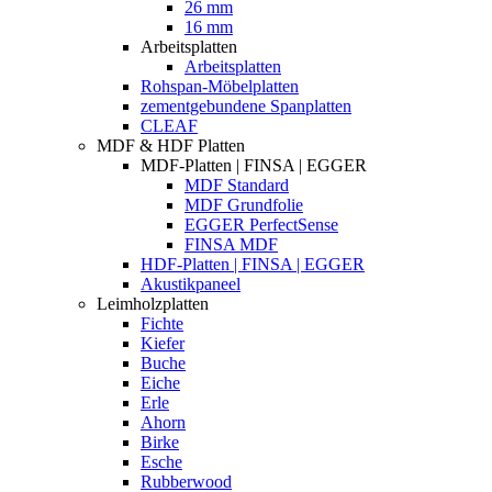
26 mm
16 mm
Arbeitsplatten
Arbeitsplatten
Rohspan-Möbelplatten
zementgebundene Spanplatten
CLEAF
MDF & HDF Platten
MDF-Platten | FINSA | EGGER
MDF Standard
MDF Grundfolie
EGGER PerfectSense
FINSA MDF
HDF-Platten | FINSA | EGGER
Akustikpaneel
Leimholzplatten
Fichte
Kiefer
Buche
Eiche
Erle
Ahorn
Birke
Esche
Rubberwood