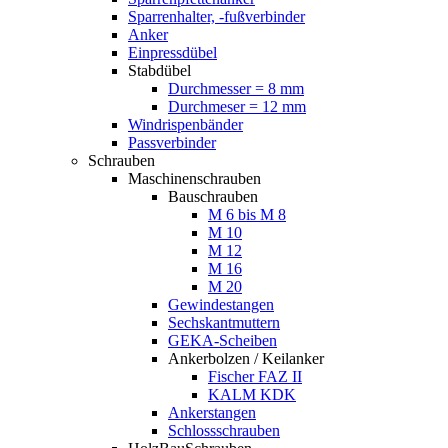
Sparrenhalter, -fußverbinder
Anker
Einpressdübel
Stabdübel
Durchmesser = 8 mm
Durchmeser = 12 mm
Windrispenbänder
Passverbinder
Schrauben
Maschinenschrauben
Bauschrauben
M 6 bis M 8
M 10
M 12
M 16
M 20
Gewindestangen
Sechskantmuttern
GEKA-Scheiben
Ankerbolzen / Keilanker
Fischer FAZ II
KALM KDK
Ankerstangen
Schlossschrauben