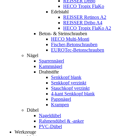
REISSER Dribo
HECO Tropix FlaKo
Edelstahl
REISSER Retinox A2
REISSER Dribo A4
HECO Tropix FlaKo A2
Beton- & Steinschrauben
HECO Multi-Monti
Fischer-Betonschrauben
EUROTec-Betonschrauben
Nägel
Sparrennägel
Kammnägel
Drahtstifte
Senkkopf blank
Senkkopf verzinkt
Stauchkopf verzinkt
4-kant Senkkopf blank
Pappnägel
Krampen
Dübel
Nageldübel
Rahmendübel & -anker
PVC-Dübel
Werkzeuge