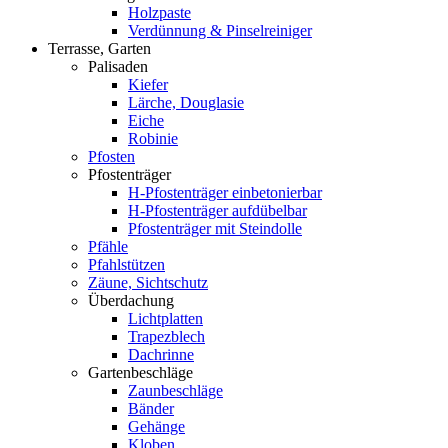
Holzpaste
Verdünnung & Pinselreiniger
Terrasse, Garten
Palisaden
Kiefer
Lärche, Douglasie
Eiche
Robinie
Pfosten
Pfostenträger
H-Pfostenträger einbetonierbar
H-Pfostenträger aufdübelbar
Pfostenträger mit Steindolle
Pfähle
Pfahlstützen
Zäune, Sichtschutz
Überdachung
Lichtplatten
Trapezblech
Dachrinne
Gartenbeschläge
Zaunbeschläge
Bänder
Gehänge
Kloben