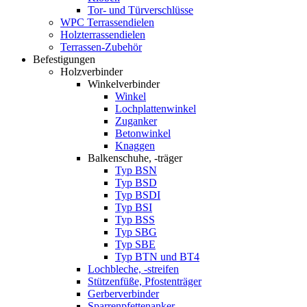
Tor- und Türverschlüsse
WPC Terrassendielen
Holzterrassendielen
Terrassen-Zubehör
Befestigungen
Holzverbinder
Winkelverbinder
Winkel
Lochplattenwinkel
Zuganker
Betonwinkel
Knaggen
Balkenschuhe, -träger
Typ BSN
Typ BSD
Typ BSDI
Typ BSI
Typ BSS
Typ SBG
Typ SBE
Typ BTN und BT4
Lochbleche, -streifen
Stützenfüße, Pfostenträger
Gerberverbinder
Sparrenpfettenanker