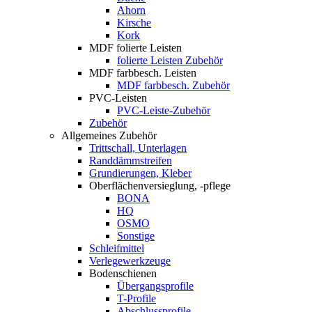
Ahorn
Kirsche
Kork
MDF folierte Leisten
folierte Leisten Zubehör
MDF farbbesch. Leisten
MDF farbbesch. Zubehör
PVC-Leisten
PVC-Leiste-Zubehör
Zubehör
Allgemeines Zubehör
Trittschall, Unterlagen
Randdämmstreifen
Grundierungen, Kleber
Oberflächenversieglung, -pflege
BONA
HQ
OSMO
Sonstige
Schleifmittel
Verlegewerkzeuge
Bodenschienen
Übergangsprofile
T-Profile
Abschlussprofile