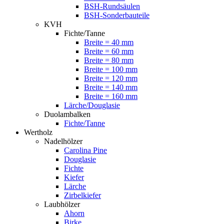
BSH-Rundsäulen
BSH-Sonderbauteile
KVH
Fichte/Tanne
Breite = 40 mm
Breite = 60 mm
Breite = 80 mm
Breite = 100 mm
Breite = 120 mm
Breite = 140 mm
Breite = 160 mm
Lärche/Douglasie
Duolambalken
Fichte/Tanne
Wertholz
Nadelhölzer
Carolina Pine
Douglasie
Fichte
Kiefer
Lärche
Zirbelkiefer
Laubhölzer
Ahorn
Birke