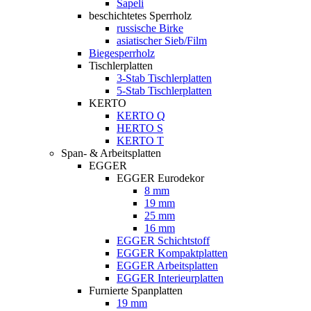
Sapeli
beschichtetes Sperrholz
russische Birke
asiatischer Sieb/Film
Biegesperrholz
Tischlerplatten
3-Stab Tischlerplatten
5-Stab Tischlerplatten
KERTO
KERTO Q
HERTO S
KERTO T
Span- & Arbeitsplatten
EGGER
EGGER Eurodekor
8 mm
19 mm
25 mm
16 mm
EGGER Schichtstoff
EGGER Kompaktplatten
EGGER Arbeitsplatten
EGGER Interieurplatten
Furnierte Spanplatten
19 mm