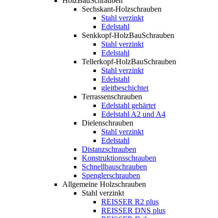
HolzBauSchrauben
Sechskant-Holzschrauben
Stahl verzinkt
Edelstahl
Senkkopf-HolzBauSchrauben
Stahl verzinkt
Edelstahl
Tellerkopf-HolzBauSchrauben
Stahl verzinkt
Edelstahl
gleitbeschichtet
Terrassenschrauben
Edelstahl gehärtet
Edelstahl A2 und A4
Dielenschrauben
Stahl verzinkt
Edelstahl
Distanzschrauben
Konstruktionsschrauben
Schnellbauschrauben
Spenglerschrauben
Allgemeine Holzschrauben
Stahl verzinkt
REISSER R2 plus
REISSER DNS plus