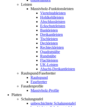
endbehandelt
Leisten
Massivholz-Funktionsleisten
Viertelstableisten
Hohlkehlleisten
Abschlussleisten
Eckschutzleisten
Bankleisten
Dreikantleisten
Tischleisten
Deckleisten
Rechteckleisten
Quadratstäbe
Rundstäbe
Flachleisten
UK-Leisten
Abachi-Dreikantleisten
Rauhspund/Fasebretter
Rauhspund
Fasebretter
Fasadenprofile
Massivholz-Profile
Platten
Schalungstafel
unbeschichtete Schalungstafel