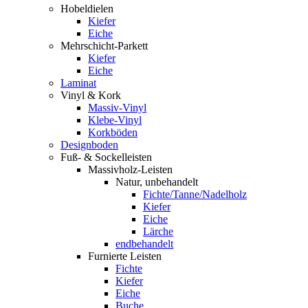
Hobeldielen
Kiefer
Eiche
Mehrschicht-Parkett
Kiefer
Eiche
Laminat
Vinyl & Kork
Massiv-Vinyl
Klebe-Vinyl
Korkböden
Designboden
Fuß- & Sockelleisten
Massivholz-Leisten
Natur, unbehandelt
Fichte/Tanne/Nadelholz
Kiefer
Eiche
Lärche
endbehandelt
Furnierte Leisten
Fichte
Kiefer
Eiche
Buche