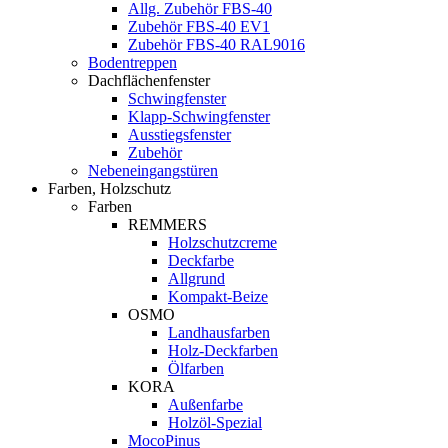
Allg. Zubehör FBS-40
Zubehör FBS-40 EV1
Zubehör FBS-40 RAL9016
Bodentreppen
Dachflächenfenster
Schwingfenster
Klapp-Schwingfenster
Ausstiegsfenster
Zubehör
Nebeneingangstüren
Farben, Holzschutz
Farben
REMMERS
Holzschutzcreme
Deckfarbe
Allgrund
Kompakt-Beize
OSMO
Landhausfarben
Holz-Deckfarben
Ölfarben
KORA
Außenfarbe
Holzöl-Spezial
MocoPinus