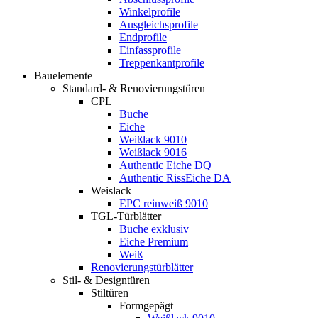
Winkelprofile
Ausgleichsprofile
Endprofile
Einfassprofile
Treppenkantprofile
Bauelemente
Standard- & Renovierungstüren
CPL
Buche
Eiche
Weißlack 9010
Weißlack 9016
Authentic Eiche DQ
Authentic RissEiche DA
Weislack
EPC reinweiß 9010
TGL-Türblätter
Buche exklusiv
Eiche Premium
Weiß
Renovierungstürblätter
Stil- & Designtüren
Stiltüren
Formgepägt