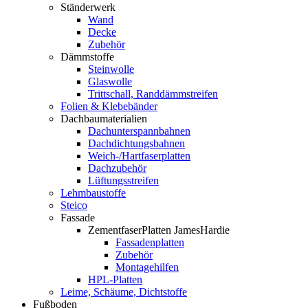
Ständerwerk
Wand
Decke
Zubehör
Dämmstoffe
Steinwolle
Glaswolle
Trittschall, Randdämmstreifen
Folien & Klebebänder
Dachbaumaterialien
Dachunterspannbahnen
Dachdichtungsbahnen
Weich-/Hartfaserplatten
Dachzubehör
Lüftungsstreifen
Lehmbaustoffe
Steico
Fassade
ZementfaserPlatten JamesHardie
Fassadenplatten
Zubehör
Montagehilfen
HPL-Platten
Leime, Schäume, Dichtstoffe
Fußboden