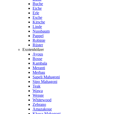
Buche
Eiche
Erle
Esche
Kirsche
Linde
Nussbaum
Pappel
Robinie
Rüster
Exotenhölzer
Ayous
Bosse
Kambala
Meranti
Merbau
Sapeli Mahagoni
Sipo Mahagoni
Teak
Wawa
Wenge
Whitewood
Zebrano
Amazakoue
Khaya Mahagoni