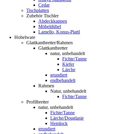
Cedar
Tischplatten
Zubehör Tischler
Abdeckkappen
Möbeldübel
Lamello, Konus-Plattl
Hobelware
Glattkantbretter/Rahmen
Glattkantbretter
natur, unbehandelt
Fichte/Tanne
Kiefer
Lärche
grundiert
endbehandelt
Rahmen
Natur, unbehandelt
Fichte/Tanne
Profilbretter
natur, unbehandelt
Fichte/Tanne
Lärche/Douglasie
Hemlock
grundiert