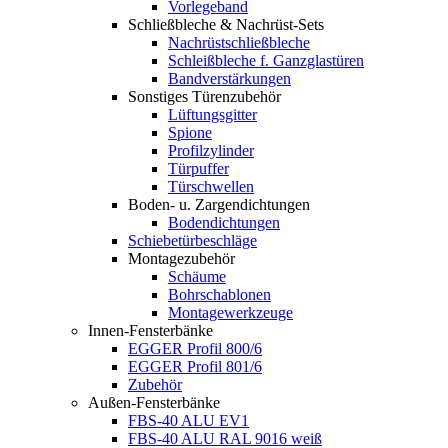
Vorlegeband
Schließbleche & Nachrüst-Sets
Nachrüstschließbleche
Schleißbleche f. Ganzglastüren
Bandverstärkungen
Sonstiges Türenzubehör
Lüftungsgitter
Spione
Profilzylinder
Türpuffer
Türschwellen
Boden- u. Zargendichtungen
Bodendichtungen
Schiebetürbeschläge
Montagezubehör
Schäume
Bohrschablonen
Montagewerkzeuge
Innen-Fensterbänke
EGGER Profil 800/6
EGGER Profil 801/6
Zubehör
Außen-Fensterbänke
FBS-40 ALU EV1
FBS-40 ALU RAL 9016 weiß