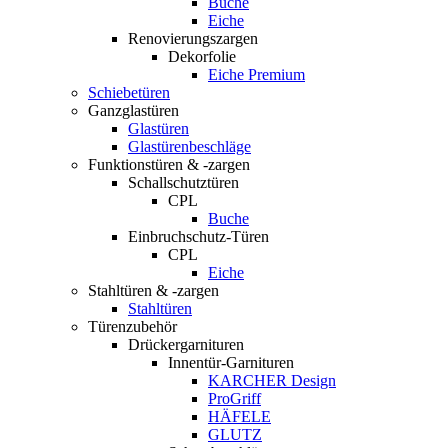
Buche
Eiche
Renovierungszargen
Dekorfolie
Eiche Premium
Schiebetüren
Ganzglastüren
Glastüren
Glastürenbeschläge
Funktionstüren & -zargen
Schallschutztüren
CPL
Buche
Einbruchschutz-Türen
CPL
Eiche
Stahltüren & -zargen
Stahltüren
Türenzubehör
Drückergarnituren
Innentür-Garnituren
KARCHER Design
ProGriff
HÄFELE
GLUTZ