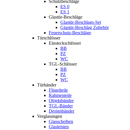
Schutzbeschläge
ES 0
ES 1
Glastür-Beschläge
Glastür-Beschlags-Set
Glastür-Beschlag Zubehör
Feuerschutz-Beschläge
Türschlösser
Einsteckschlösser
BB
PZ
WC
TGL-Schlösser
BB
PZ
WC
Türbänder
Flügelteile
Rahmenteile
Objektbänder
TGL-Bänder
Designbänder
Verglasungen
Glasscheiben
Glasleisten