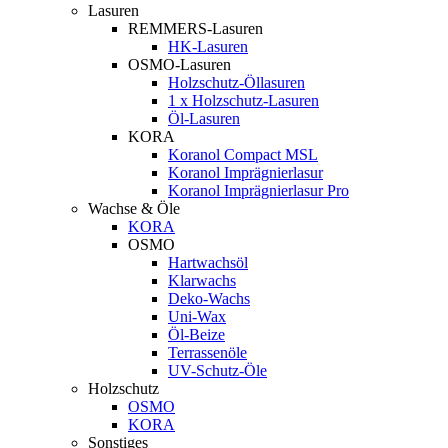
Lasuren
REMMERS-Lasuren
HK-Lasuren
OSMO-Lasuren
Holzschutz-Öllasuren
1 x Holzschutz-Lasuren
Öl-Lasuren
KORA
Koranol Compact MSL
Koranol Imprägnierlasur
Koranol Imprägnierlasur Pro
Wachse & Öle
KORA
OSMO
Hartwachsöl
Klarwachs
Deko-Wachs
Uni-Wax
Öl-Beize
Terrassenöle
UV-Schutz-Öle
Holzschutz
OSMO
KORA
Sonstiges