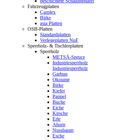
beschichtete Schalungstafel
Fahrzeugplatten
Carplex
Birke
asia Platten
OSB-Platten
Standardplatten
Verlegeplatten NuF
Sperrholz- & Tischlerplatten
Sperrholz
METSÄ-Spruce
Industriesperrholz
Industriesperrholz
Garbun
Okoume
Birke
Kiefer
Pappel
Buche
Eiche
Kirsche
Erle
Ahorn
Nussbaum
Esche