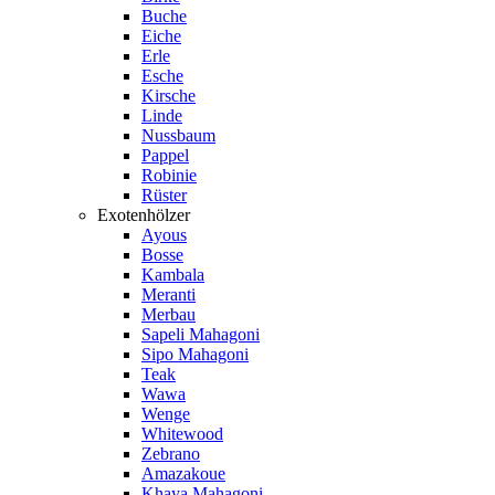
Buche
Eiche
Erle
Esche
Kirsche
Linde
Nussbaum
Pappel
Robinie
Rüster
Exotenhölzer
Ayous
Bosse
Kambala
Meranti
Merbau
Sapeli Mahagoni
Sipo Mahagoni
Teak
Wawa
Wenge
Whitewood
Zebrano
Amazakoue
Khaya Mahagoni