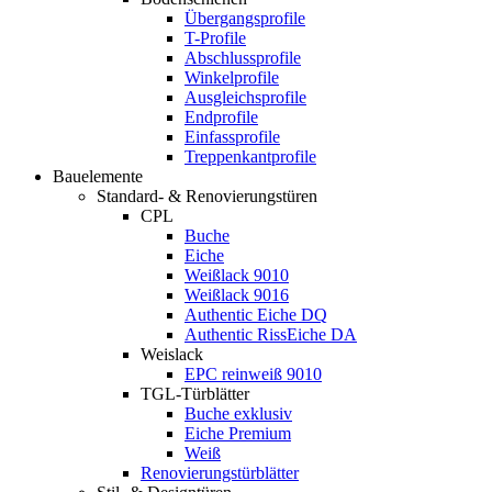
Übergangsprofile
T-Profile
Abschlussprofile
Winkelprofile
Ausgleichsprofile
Endprofile
Einfassprofile
Treppenkantprofile
Bauelemente
Standard- & Renovierungstüren
CPL
Buche
Eiche
Weißlack 9010
Weißlack 9016
Authentic Eiche DQ
Authentic RissEiche DA
Weislack
EPC reinweiß 9010
TGL-Türblätter
Buche exklusiv
Eiche Premium
Weiß
Renovierungstürblätter