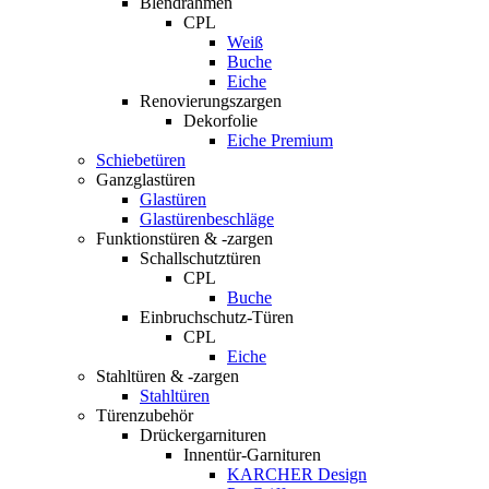
Blendrahmen
CPL
Weiß
Buche
Eiche
Renovierungszargen
Dekorfolie
Eiche Premium
Schiebetüren
Ganzglastüren
Glastüren
Glastürenbeschläge
Funktionstüren & -zargen
Schallschutztüren
CPL
Buche
Einbruchschutz-Türen
CPL
Eiche
Stahltüren & -zargen
Stahltüren
Türenzubehör
Drückergarnituren
Innentür-Garnituren
KARCHER Design