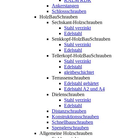
KALM KDK
Ankerstangen
Schlossschrauben
HolzBauSchrauben
Sechskant-Holzschrauben
Stahl verzinkt
Edelstahl
Senkkopf-HolzBauSchrauben
Stahl verzinkt
Edelstahl
Tellerkopf-HolzBauSchrauben
Stahl verzinkt
Edelstahl
gleitbeschichtet
Terrassenschrauben
Edelstahl gehärtet
Edelstahl A2 und A4
Dielenschrauben
Stahl verzinkt
Edelstahl
Distanzschrauben
Konstruktionsschrauben
Schnellbauschrauben
Spenglerschrauben
Allgemeine Holzschrauben