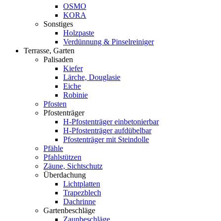
OSMO
KORA
Sonstiges
Holzpaste
Verdünnung & Pinselreiniger
Terrasse, Garten
Palisaden
Kiefer
Lärche, Douglasie
Eiche
Robinie
Pfosten
Pfostenträger
H-Pfostenträger einbetonierbar
H-Pfostenträger aufdübelbar
Pfostenträger mit Steindolle
Pfähle
Pfahlstützen
Zäune, Sichtschutz
Überdachung
Lichtplatten
Trapezblech
Dachrinne
Gartenbeschläge
Zaunbeschläge