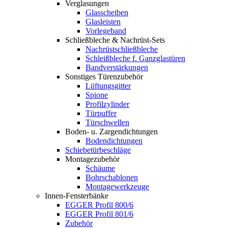
Verglasungen
Glasscheiben
Glasleisten
Vorlegeband
Schließbleche & Nachrüst-Sets
Nachrüstschließbleche
Schleißbleche f. Ganzglastüren
Bandverstärkungen
Sonstiges Türenzubehör
Lüftungsgitter
Spione
Profilzylinder
Türpuffer
Türschwellen
Boden- u. Zargendichtungen
Bodendichtungen
Schiebetürbeschläge
Montagezubehör
Schäume
Bohrschablonen
Montagewerkzeuge
Innen-Fensterbänke
EGGER Profil 800/6
EGGER Profil 801/6
Zubehör