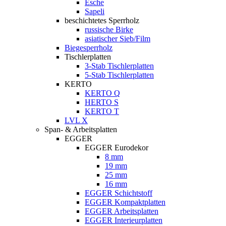
Esche
Sapeli
beschichtetes Sperrholz
russische Birke
asiatischer Sieb/Film
Biegesperrholz
Tischlerplatten
3-Stab Tischlerplatten
5-Stab Tischlerplatten
KERTO
KERTO Q
HERTO S
KERTO T
LVL X
Span- & Arbeitsplatten
EGGER
EGGER Eurodekor
8 mm
19 mm
25 mm
16 mm
EGGER Schichtstoff
EGGER Kompaktplatten
EGGER Arbeitsplatten
EGGER Interieurplatten