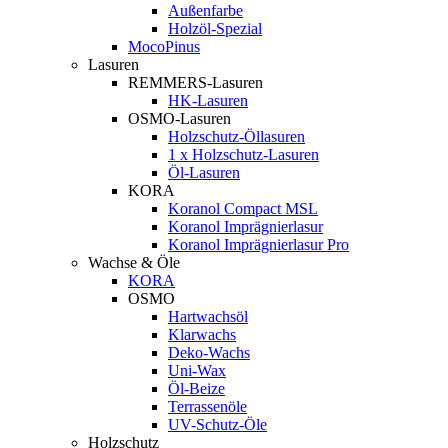
Außenfarbe
Holzöl-Spezial
MocoPinus
Lasuren
REMMERS-Lasuren
HK-Lasuren
OSMO-Lasuren
Holzschutz-Öllasuren
1 x Holzschutz-Lasuren
Öl-Lasuren
KORA
Koranol Compact MSL
Koranol Imprägnierlasur
Koranol Imprägnierlasur Pro
Wachse & Öle
KORA
OSMO
Hartwachsöl
Klarwachs
Deko-Wachs
Uni-Wax
Öl-Beize
Terrassenöle
UV-Schutz-Öle
Holzschutz