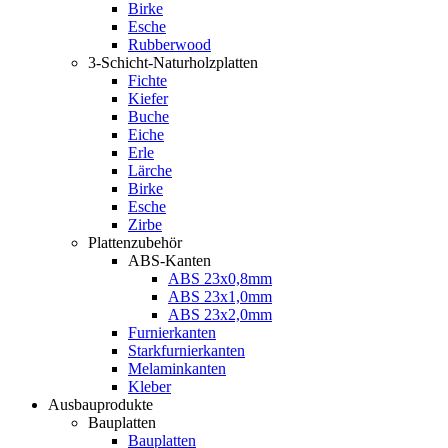
Birke
Esche
Rubberwood
3-Schicht-Naturholzplatten
Fichte
Kiefer
Buche
Eiche
Erle
Lärche
Birke
Esche
Zirbe
Plattenzubehör
ABS-Kanten
ABS 23x0,8mm
ABS 23x1,0mm
ABS 23x2,0mm
Furnierkanten
Starkfurnierkanten
Melaminkanten
Kleber
Ausbauprodukte
Bauplatten
Bauplatten