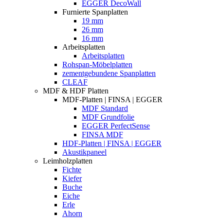
EGGER DecoWall
Furnierte Spanplatten
19 mm
26 mm
16 mm
Arbeitsplatten
Arbeitsplatten
Rohspan-Möbelplatten
zementgebundene Spanplatten
CLEAF
MDF & HDF Platten
MDF-Platten | FINSA | EGGER
MDF Standard
MDF Grundfolie
EGGER PerfectSense
FINSA MDF
HDF-Platten | FINSA | EGGER
Akustikpaneel
Leimholzplatten
Fichte
Kiefer
Buche
Eiche
Erle
Ahorn