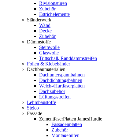
Rivisionstüren
Zubehör
Estrichelemente
Ständerwerk
Wand
Decke
Zubehör
Dämmstoffe
Steinwolle
Glaswolle
Trittschall, Randdämmstreifen
Folien & Klebebänder
Dachbaumaterialien
Dachunterspannbahnen
Dachdichtungsbahnen
Weich-/Hartfaserplatten
Dachzubehör
Lüftungsstreifen
Lehmbaustoffe
Steico
Fassade
ZementfaserPlatten JamesHardie
Fassadenplatten
Zubehör
Montagehilfen