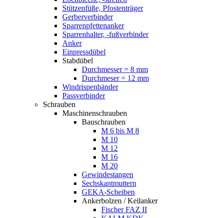
Stützenfüße, Pfostenträger
Gerberverbinder
Sparrenpfettenanker
Sparrenhalter, -fußverbinder
Anker
Einpressdübel
Stabdübel
Durchmesser = 8 mm
Durchmeser = 12 mm
Windrispenbänder
Passverbinder
Schrauben
Maschinenschrauben
Bauschrauben
M 6 bis M 8
M 10
M 12
M 16
M 20
Gewindestangen
Sechskantmuttern
GEKA-Scheiben
Ankerbolzen / Keilanker
Fischer FAZ II