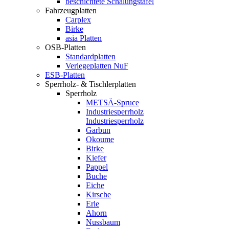
beschichtete Schalungstafel
Fahrzeugplatten
Carplex
Birke
asia Platten
OSB-Platten
Standardplatten
Verlegeplatten NuF
ESB-Platten
Sperrholz- & Tischlerplatten
Sperrholz
METSÄ-Spruce
Industriesperrholz
Industriesperrholz
Garbun
Okoume
Birke
Kiefer
Pappel
Buche
Eiche
Kirsche
Erle
Ahorn
Nussbaum