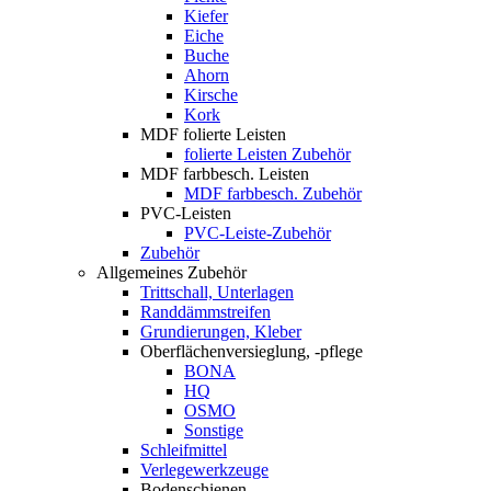
Kiefer
Eiche
Buche
Ahorn
Kirsche
Kork
MDF folierte Leisten
folierte Leisten Zubehör
MDF farbbesch. Leisten
MDF farbbesch. Zubehör
PVC-Leisten
PVC-Leiste-Zubehör
Zubehör
Allgemeines Zubehör
Trittschall, Unterlagen
Randdämmstreifen
Grundierungen, Kleber
Oberflächenversieglung, -pflege
BONA
HQ
OSMO
Sonstige
Schleifmittel
Verlegewerkzeuge
Bodenschienen