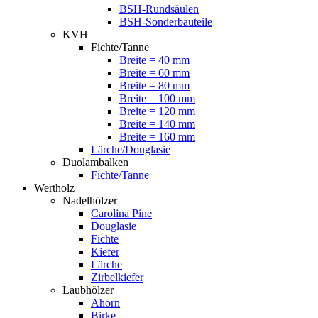
BSH-Rundsäulen
BSH-Sonderbauteile
KVH
Fichte/Tanne
Breite = 40 mm
Breite = 60 mm
Breite = 80 mm
Breite = 100 mm
Breite = 120 mm
Breite = 140 mm
Breite = 160 mm
Lärche/Douglasie
Duolambalken
Fichte/Tanne
Wertholz
Nadelhölzer
Carolina Pine
Douglasie
Fichte
Kiefer
Lärche
Zirbelkiefer
Laubhölzer
Ahorn
Birke