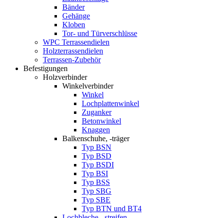
Bänder
Gehänge
Kloben
Tor- und Türverschlüsse
WPC Terrassendielen
Holzterrassendielen
Terrassen-Zubehör
Befestigungen
Holzverbinder
Winkelverbinder
Winkel
Lochplattenwinkel
Zuganker
Betonwinkel
Knaggen
Balkenschuhe, -träger
Typ BSN
Typ BSD
Typ BSDI
Typ BSI
Typ BSS
Typ SBG
Typ SBE
Typ BTN und BT4
Lochbleche, -streifen