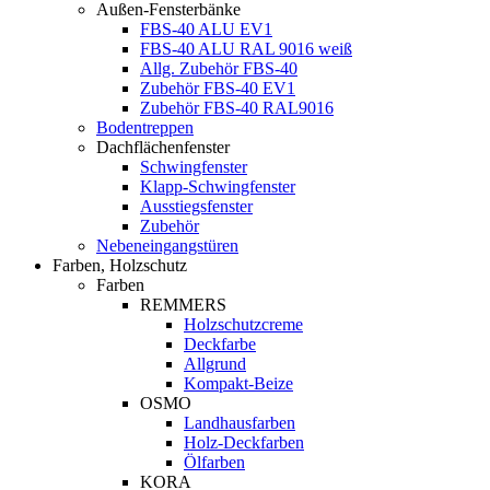
Außen-Fensterbänke
FBS-40 ALU EV1
FBS-40 ALU RAL 9016 weiß
Allg. Zubehör FBS-40
Zubehör FBS-40 EV1
Zubehör FBS-40 RAL9016
Bodentreppen
Dachflächenfenster
Schwingfenster
Klapp-Schwingfenster
Ausstiegsfenster
Zubehör
Nebeneingangstüren
Farben, Holzschutz
Farben
REMMERS
Holzschutzcreme
Deckfarbe
Allgrund
Kompakt-Beize
OSMO
Landhausfarben
Holz-Deckfarben
Ölfarben
KORA