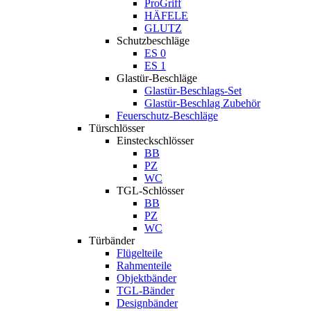
ProGriff
HÄFELE
GLUTZ
Schutzbeschläge
ES 0
ES 1
Glastür-Beschläge
Glastür-Beschlags-Set
Glastür-Beschlag Zubehör
Feuerschutz-Beschläge
Türschlösser
Einsteckschlösser
BB
PZ
WC
TGL-Schlösser
BB
PZ
WC
Türbänder
Flügelteile
Rahmenteile
Objektbänder
TGL-Bänder
Designbänder