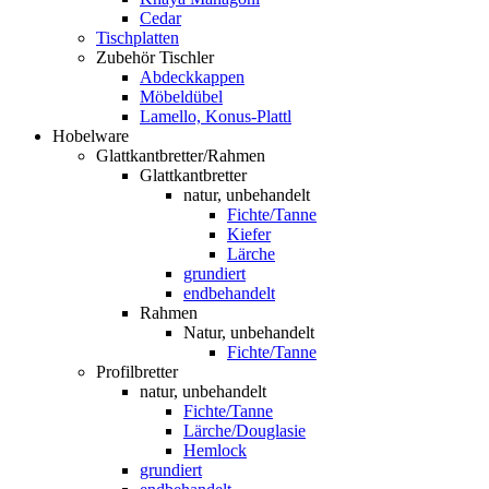
Cedar
Tischplatten
Zubehör Tischler
Abdeckkappen
Möbeldübel
Lamello, Konus-Plattl
Hobelware
Glattkantbretter/Rahmen
Glattkantbretter
natur, unbehandelt
Fichte/Tanne
Kiefer
Lärche
grundiert
endbehandelt
Rahmen
Natur, unbehandelt
Fichte/Tanne
Profilbretter
natur, unbehandelt
Fichte/Tanne
Lärche/Douglasie
Hemlock
grundiert