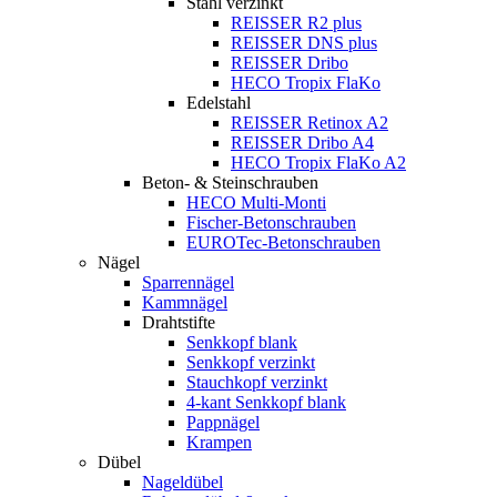
Stahl verzinkt
REISSER R2 plus
REISSER DNS plus
REISSER Dribo
HECO Tropix FlaKo
Edelstahl
REISSER Retinox A2
REISSER Dribo A4
HECO Tropix FlaKo A2
Beton- & Steinschrauben
HECO Multi-Monti
Fischer-Betonschrauben
EUROTec-Betonschrauben
Nägel
Sparrennägel
Kammnägel
Drahtstifte
Senkkopf blank
Senkkopf verzinkt
Stauchkopf verzinkt
4-kant Senkkopf blank
Pappnägel
Krampen
Dübel
Nageldübel