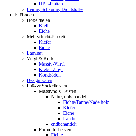
HPL-Platten
Leime, Schäume, Dichtstoffe
Fußboden
Hobeldielen
Kiefer
Eiche
Mehrschicht-Parkett
Kiefer
Eiche
Laminat
Vinyl & Kork
Massiv-Vinyl
Klebe-Vinyl
Korkböden
Designboden
Fuß- & Sockelleisten
Massivholz-Leisten
Natur, unbehandelt
Fichte/Tanne/Nadelholz
Kiefer
Eiche
Lärche
endbehandelt
Furnierte Leisten
Fichte