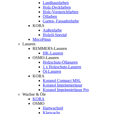
Landhausfarben
Holz-Deckfarben
Holz-Vorstreichfarben
Ölfarben
Garten- Fassadenfarbe
KORA
Außenfarbe
Holzöl-Spezial
MocoPinus
Lasuren
REMMERS-Lasuren
HK-Lasuren
OSMO-Lasuren
Holzschutz-Öllasuren
1 x Holzschutz-Lasuren
Öl-Lasuren
KORA
Koranol Compact MSL
Koranol Imprägnierlasur
Koranol Imprägnierlasur Pro
Wachse & Öle
KORA
OSMO
Hartwachsöl
Klarwachs