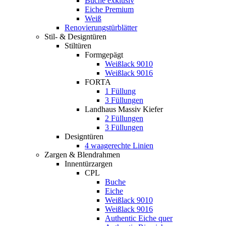
Buche exklusiv
Eiche Premium
Weiß
Renovierungstürblätter
Stil- & Designtüren
Stiltüren
Formgepägt
Weißlack 9010
Weißlack 9016
FORTA
1 Füllung
3 Füllungen
Landhaus Massiv Kiefer
2 Füllungen
3 Füllungen
Designtüren
4 waagerechte Linien
Zargen & Blendrahmen
Innentürzargen
CPL
Buche
Eiche
Weißlack 9010
Weißlack 9016
Authentic Eiche quer