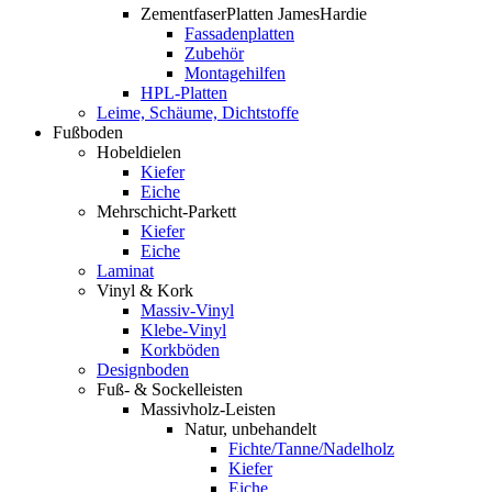
ZementfaserPlatten JamesHardie
Fassadenplatten
Zubehör
Montagehilfen
HPL-Platten
Leime, Schäume, Dichtstoffe
Fußboden
Hobeldielen
Kiefer
Eiche
Mehrschicht-Parkett
Kiefer
Eiche
Laminat
Vinyl & Kork
Massiv-Vinyl
Klebe-Vinyl
Korkböden
Designboden
Fuß- & Sockelleisten
Massivholz-Leisten
Natur, unbehandelt
Fichte/Tanne/Nadelholz
Kiefer
Eiche