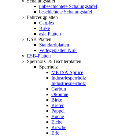
Schalungstafel
unbeschichtete Schalungstafel
beschichtete Schalungstafel
Fahrzeugplatten
Carplex
Birke
asia Platten
OSB-Platten
Standardplatten
Verlegeplatten NuF
ESB-Platten
Sperrholz- & Tischlerplatten
Sperrholz
METSÄ-Spruce
Industriesperrholz
Industriesperrholz
Garbun
Okoume
Birke
Kiefer
Pappel
Buche
Eiche
Kirsche
Erle