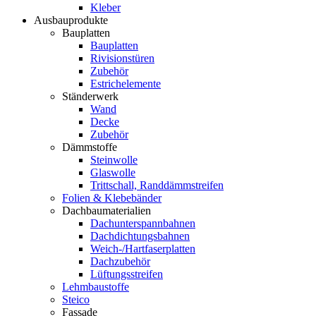
Kleber
Ausbauprodukte
Bauplatten
Bauplatten
Rivisionstüren
Zubehör
Estrichelemente
Ständerwerk
Wand
Decke
Zubehör
Dämmstoffe
Steinwolle
Glaswolle
Trittschall, Randdämmstreifen
Folien & Klebebänder
Dachbaumaterialien
Dachunterspannbahnen
Dachdichtungsbahnen
Weich-/Hartfaserplatten
Dachzubehör
Lüftungsstreifen
Lehmbaustoffe
Steico
Fassade