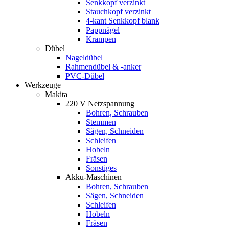
Senkkopf verzinkt
Stauchkopf verzinkt
4-kant Senkkopf blank
Pappnägel
Krampen
Dübel
Nageldübel
Rahmendübel & -anker
PVC-Dübel
Werkzeuge
Makita
220 V Netzspannung
Bohren, Schrauben
Stemmen
Sägen, Schneiden
Schleifen
Hobeln
Fräsen
Sonstiges
Akku-Maschinen
Bohren, Schrauben
Sägen, Schneiden
Schleifen
Hobeln
Fräsen