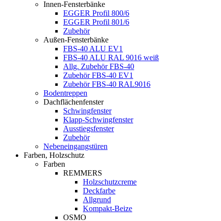
Innen-Fensterbänke
EGGER Profil 800/6
EGGER Profil 801/6
Zubehör
Außen-Fensterbänke
FBS-40 ALU EV1
FBS-40 ALU RAL 9016 weiß
Allg. Zubehör FBS-40
Zubehör FBS-40 EV1
Zubehör FBS-40 RAL9016
Bodentreppen
Dachflächenfenster
Schwingfenster
Klapp-Schwingfenster
Ausstiegsfenster
Zubehör
Nebeneingangstüren
Farben, Holzschutz
Farben
REMMERS
Holzschutzcreme
Deckfarbe
Allgrund
Kompakt-Beize
OSMO