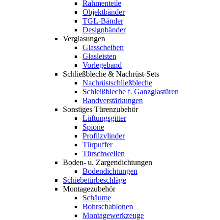
Rahmenteile
Objektbänder
TGL-Bänder
Designbänder
Verglasungen
Glasscheiben
Glasleisten
Vorlegeband
Schließbleche & Nachrüst-Sets
Nachrüstschließbleche
Schleißbleche f. Ganzglastüren
Bandverstärkungen
Sonstiges Türenzubehör
Lüftungsgitter
Spione
Profilzylinder
Türpuffer
Türschwellen
Boden- u. Zargendichtungen
Bodendichtungen
Schiebetürbeschläge
Montagezubehör
Schäume
Bohrschablonen
Montagewerkzeuge