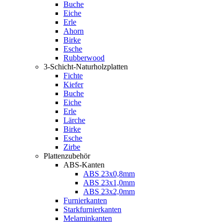
Buche
Eiche
Erle
Ahorn
Birke
Esche
Rubberwood
3-Schicht-Naturholzplatten
Fichte
Kiefer
Buche
Eiche
Erle
Lärche
Birke
Esche
Zirbe
Plattenzubehör
ABS-Kanten
ABS 23x0,8mm
ABS 23x1,0mm
ABS 23x2,0mm
Furnierkanten
Starkfurnierkanten
Melaminkanten