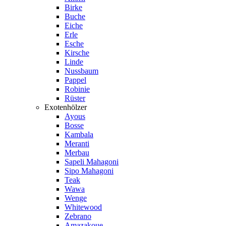
Birke
Buche
Eiche
Erle
Esche
Kirsche
Linde
Nussbaum
Pappel
Robinie
Rüster
Exotenhölzer
Ayous
Bosse
Kambala
Meranti
Merbau
Sapeli Mahagoni
Sipo Mahagoni
Teak
Wawa
Wenge
Whitewood
Zebrano
Amazakoue