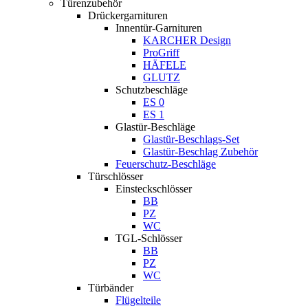
Türenzubehör
Drückergarnituren
Innentür-Garnituren
KARCHER Design
ProGriff
HÄFELE
GLUTZ
Schutzbeschläge
ES 0
ES 1
Glastür-Beschläge
Glastür-Beschlags-Set
Glastür-Beschlag Zubehör
Feuerschutz-Beschläge
Türschlösser
Einsteckschlösser
BB
PZ
WC
TGL-Schlösser
BB
PZ
WC
Türbänder
Flügelteile