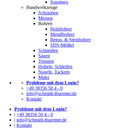
Sonstiges
Handwerkzeuge
Schrauben
Messen
Bohren
Holzbohrer
Metallbohrer
Beton- & Steinbohrer
SDS-Meißel
Schneiden
Sägen
Trennen
Hobeln, Schleifen
Nageln, Tackern
Maler
Probleme mit dem Login?
+49 38356 50 4 - 0
info@schmidt-thuermer.de
Kontakt
Probleme mit dem Login?
|
+49 38356 50 4 - 0
|
info@schmidt-thuermer.de
|
Kontakt