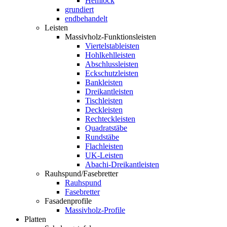
Hemlock
grundiert
endbehandelt
Leisten
Massivholz-Funktionsleisten
Viertelstableisten
Hohlkehlleisten
Abschlussleisten
Eckschutzleisten
Bankleisten
Dreikantleisten
Tischleisten
Deckleisten
Rechteckleisten
Quadratstäbe
Rundstäbe
Flachleisten
UK-Leisten
Abachi-Dreikantleisten
Rauhspund/Fasebretter
Rauhspund
Fasebretter
Fasadenprofile
Massivholz-Profile
Platten