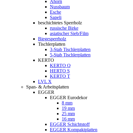
Ahorn
Nussbaum
Esche
Sapeli
beschichtetes Sperrholz
russische Birke
asiatischer Sieb/Film
Biegesperrholz
Tischlerplatten
3-Stab Tischlerplatten
5-Stab Tischlerplatten
KERTO
KERTO Q
HERTO S
KERTO T
LVL X
Span- & Arbeitsplatten
EGGER
EGGER Eurodekor
8 mm
19 mm
25 mm
16 mm
EGGER Schichtstoff
EGGER Kompaktplatten