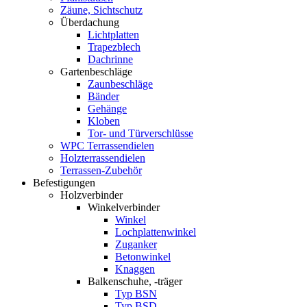
Zäune, Sichtschutz
Überdachung
Lichtplatten
Trapezblech
Dachrinne
Gartenbeschläge
Zaunbeschläge
Bänder
Gehänge
Kloben
Tor- und Türverschlüsse
WPC Terrassendielen
Holzterrassendielen
Terrassen-Zubehör
Befestigungen
Holzverbinder
Winkelverbinder
Winkel
Lochplattenwinkel
Zuganker
Betonwinkel
Knaggen
Balkenschuhe, -träger
Typ BSN
Typ BSD