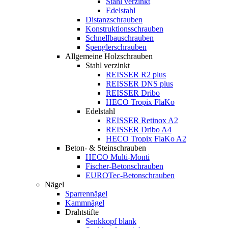
Stahl verzinkt
Edelstahl
Distanzschrauben
Konstruktionsschrauben
Schnellbauschrauben
Spenglerschrauben
Allgemeine Holzschrauben
Stahl verzinkt
REISSER R2 plus
REISSER DNS plus
REISSER Dribo
HECO Tropix FlaKo
Edelstahl
REISSER Retinox A2
REISSER Dribo A4
HECO Tropix FlaKo A2
Beton- & Steinschrauben
HECO Multi-Monti
Fischer-Betonschrauben
EUROTec-Betonschrauben
Nägel
Sparrennägel
Kammnägel
Drahtstifte
Senkkopf blank