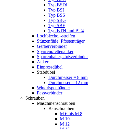
Typ BSDI
Typ BSI
Typ BSS
Typ SBG
Typ SBE
Typ BTN und BT4
Lochbleche, -streifen
Stützenfüße, Pfostenträger
Gerberverbinder
Sparrenpfettenanker
Sparrenhalter, -fußverbinder
Anker
Einpressdübel
Stabdübel
Durchmesser = 8 mm
Durchmeser = 12 mm
Windrispenbänder
Passverbinder
Schrauben
Maschinenschrauben
Bauschrauben
M 6 bis M 8
M 10
M 12