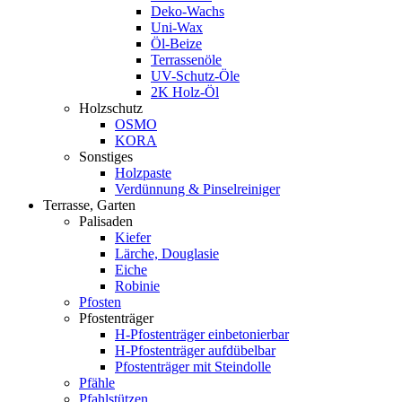
Deko-Wachs
Uni-Wax
Öl-Beize
Terrassenöle
UV-Schutz-Öle
2K Holz-Öl
Holzschutz
OSMO
KORA
Sonstiges
Holzpaste
Verdünnung & Pinselreiniger
Terrasse, Garten
Palisaden
Kiefer
Lärche, Douglasie
Eiche
Robinie
Pfosten
Pfostenträger
H-Pfostenträger einbetonierbar
H-Pfostenträger aufdübelbar
Pfostenträger mit Steindolle
Pfähle
Pfahlstützen