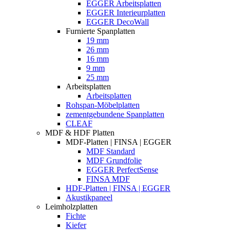
EGGER Arbeitsplatten
EGGER Interieurplatten
EGGER DecoWall
Furnierte Spanplatten
19 mm
26 mm
16 mm
9 mm
25 mm
Arbeitsplatten
Arbeitsplatten
Rohspan-Möbelplatten
zementgebundene Spanplatten
CLEAF
MDF & HDF Platten
MDF-Platten | FINSA | EGGER
MDF Standard
MDF Grundfolie
EGGER PerfectSense
FINSA MDF
HDF-Platten | FINSA | EGGER
Akustikpaneel
Leimholzplatten
Fichte
Kiefer