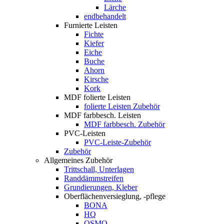
Lärche
endbehandelt
Furnierte Leisten
Fichte
Kiefer
Eiche
Buche
Ahorn
Kirsche
Kork
MDF folierte Leisten
folierte Leisten Zubehör
MDF farbbesch. Leisten
MDF farbbesch. Zubehör
PVC-Leisten
PVC-Leiste-Zubehör
Zubehör
Allgemeines Zubehör
Trittschall, Unterlagen
Randdämmstreifen
Grundierungen, Kleber
Oberflächenversieglung, -pflege
BONA
HQ
OSMO