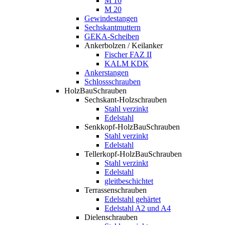
M 16
M 20
Gewindestangen
Sechskantmuttern
GEKA-Scheiben
Ankerbolzen / Keilanker
Fischer FAZ II
KALM KDK
Ankerstangen
Schlossschrauben
HolzBauSchrauben
Sechskant-Holzschrauben
Stahl verzinkt
Edelstahl
Senkkopf-HolzBauSchrauben
Stahl verzinkt
Edelstahl
Tellerkopf-HolzBauSchrauben
Stahl verzinkt
Edelstahl
gleitbeschichtet
Terrassenschrauben
Edelstahl gehärtet
Edelstahl A2 und A4
Dielenschrauben