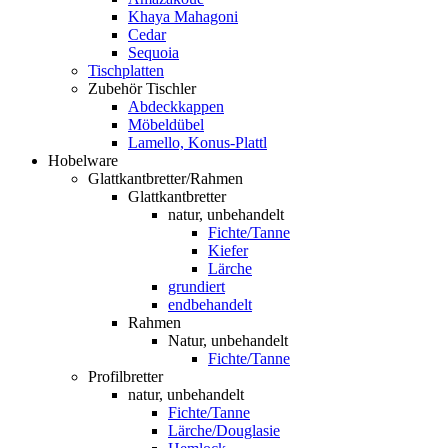
Khaya Mahagoni
Cedar
Sequoia
Tischplatten
Zubehör Tischler
Abdeckkappen
Möbeldübel
Lamello, Konus-Plattl
Hobelware
Glattkantbretter/Rahmen
Glattkantbretter
natur, unbehandelt
Fichte/Tanne
Kiefer
Lärche
grundiert
endbehandelt
Rahmen
Natur, unbehandelt
Fichte/Tanne
Profilbretter
natur, unbehandelt
Fichte/Tanne
Lärche/Douglasie