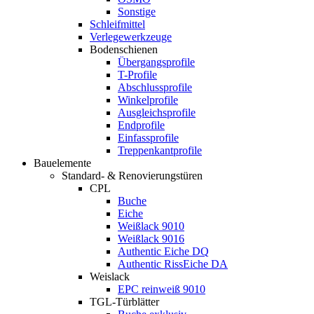
Sonstige
Schleifmittel
Verlegewerkzeuge
Bodenschienen
Übergangsprofile
T-Profile
Abschlussprofile
Winkelprofile
Ausgleichsprofile
Endprofile
Einfassprofile
Treppenkantprofile
Bauelemente
Standard- & Renovierungstüren
CPL
Buche
Eiche
Weißlack 9010
Weißlack 9016
Authentic Eiche DQ
Authentic RissEiche DA
Weislack
EPC reinweiß 9010
TGL-Türblätter