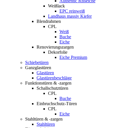
Authentic Risseiche
Weißlack
EPC reinweiß
Landhaus massiv Kiefer
Blendrahmen
CPL
Weiß
Buche
Eiche
Renovierungszargen
Dekorfolie
Eiche Premium
Schiebetüren
Ganzglastüren
Glastüren
Glastürenbeschläge
Funktionstüren & -zargen
Schallschutztüren
CPL
Buche
Einbruchschutz-Türen
CPL
Eiche
Stahltüren & -zargen
Stahltüren