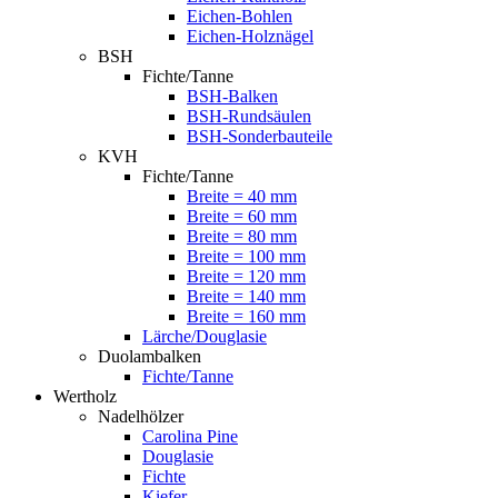
Eichen-Bohlen
Eichen-Holznägel
BSH
Fichte/Tanne
BSH-Balken
BSH-Rundsäulen
BSH-Sonderbauteile
KVH
Fichte/Tanne
Breite = 40 mm
Breite = 60 mm
Breite = 80 mm
Breite = 100 mm
Breite = 120 mm
Breite = 140 mm
Breite = 160 mm
Lärche/Douglasie
Duolambalken
Fichte/Tanne
Wertholz
Nadelhölzer
Carolina Pine
Douglasie
Fichte
Kiefer