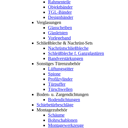
Rahmenteile
Objektbänder
TGL-Bänder
Designbänder
Verglasungen
Glasscheiben
Glasleisten
Vorlegeband
Schließbleche & Nachrüst-Sets
Nachrüstschließbleche
Schleißbleche f. Ganzglastüren
Bandverstärkungen
Sonstiges Türenzubehör
Lüftungsgitter
Spione
Profilzylinder
Türpuffer
Türschwellen
Boden- u. Zargendichtungen
Bodendichtungen
Schiebetürbeschläge
Montagezubehör
Schäume
Bohrschablonen
Montagewerkzeuge