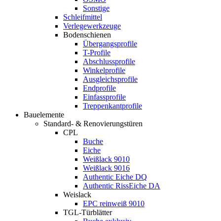
Sonstige
Schleifmittel
Verlegewerkzeuge
Bodenschienen
Übergangsprofile
T-Profile
Abschlussprofile
Winkelprofile
Ausgleichsprofile
Endprofile
Einfassprofile
Treppenkantprofile
Bauelemente
Standard- & Renovierungstüren
CPL
Buche
Eiche
Weißlack 9010
Weißlack 9016
Authentic Eiche DQ
Authentic RissEiche DA
Weislack
EPC reinweiß 9010
TGL-Türblätter