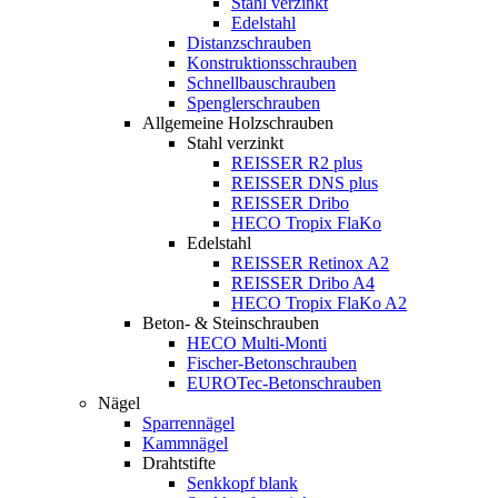
Stahl verzinkt
Edelstahl
Distanzschrauben
Konstruktionsschrauben
Schnellbauschrauben
Spenglerschrauben
Allgemeine Holzschrauben
Stahl verzinkt
REISSER R2 plus
REISSER DNS plus
REISSER Dribo
HECO Tropix FlaKo
Edelstahl
REISSER Retinox A2
REISSER Dribo A4
HECO Tropix FlaKo A2
Beton- & Steinschrauben
HECO Multi-Monti
Fischer-Betonschrauben
EUROTec-Betonschrauben
Nägel
Sparrennägel
Kammnägel
Drahtstifte
Senkkopf blank