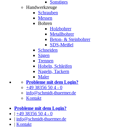
Sonstiges
Handwerkzeuge
Schrauben
Messen
Bohren
Holzbohrer
Metallbohrer
Beton- & Steinbohrer
SDS-Meißel
Schneiden
Sägen
Trennen
Hobeln, Schleifen
Nageln, Tackern
Maler
Probleme mit dem Login?
+49 38356 50 4 - 0
info@schmidt-thuermer.de
Kontakt
Probleme mit dem Login?
|
+49 38356 50 4 - 0
|
info@schmidt-thuermer.de
|
Kontakt