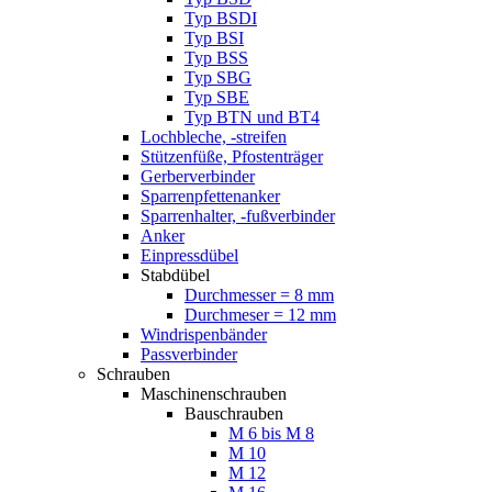
Typ BSDI
Typ BSI
Typ BSS
Typ SBG
Typ SBE
Typ BTN und BT4
Lochbleche, -streifen
Stützenfüße, Pfostenträger
Gerberverbinder
Sparrenpfettenanker
Sparrenhalter, -fußverbinder
Anker
Einpressdübel
Stabdübel
Durchmesser = 8 mm
Durchmeser = 12 mm
Windrispenbänder
Passverbinder
Schrauben
Maschinenschrauben
Bauschrauben
M 6 bis M 8
M 10
M 12