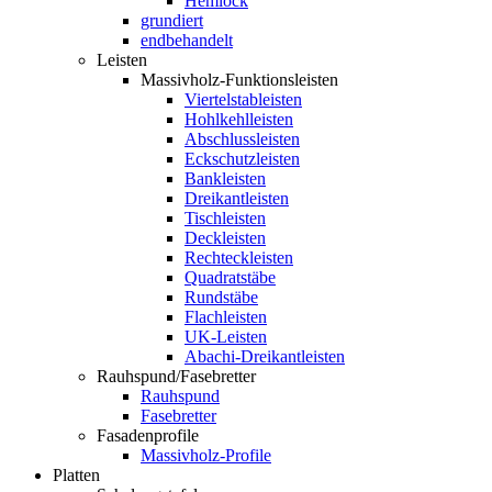
Hemlock
grundiert
endbehandelt
Leisten
Massivholz-Funktionsleisten
Viertelstableisten
Hohlkehlleisten
Abschlussleisten
Eckschutzleisten
Bankleisten
Dreikantleisten
Tischleisten
Deckleisten
Rechteckleisten
Quadratstäbe
Rundstäbe
Flachleisten
UK-Leisten
Abachi-Dreikantleisten
Rauhspund/Fasebretter
Rauhspund
Fasebretter
Fasadenprofile
Massivholz-Profile
Platten