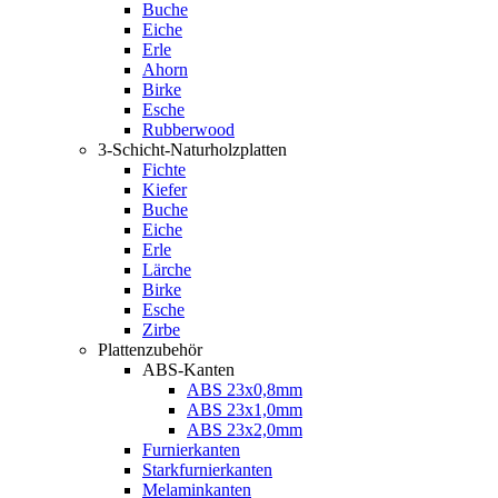
Buche
Eiche
Erle
Ahorn
Birke
Esche
Rubberwood
3-Schicht-Naturholzplatten
Fichte
Kiefer
Buche
Eiche
Erle
Lärche
Birke
Esche
Zirbe
Plattenzubehör
ABS-Kanten
ABS 23x0,8mm
ABS 23x1,0mm
ABS 23x2,0mm
Furnierkanten
Starkfurnierkanten
Melaminkanten