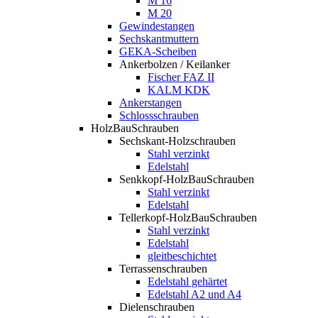
M 16
M 20
Gewindestangen
Sechskantmuttern
GEKA-Scheiben
Ankerbolzen / Keilanker
Fischer FAZ II
KALM KDK
Ankerstangen
Schlossschrauben
HolzBauSchrauben
Sechskant-Holzschrauben
Stahl verzinkt
Edelstahl
Senkkopf-HolzBauSchrauben
Stahl verzinkt
Edelstahl
Tellerkopf-HolzBauSchrauben
Stahl verzinkt
Edelstahl
gleitbeschichtet
Terrassenschrauben
Edelstahl gehärtet
Edelstahl A2 und A4
Dielenschrauben