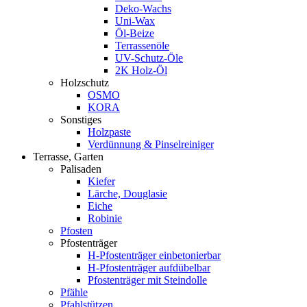
Deko-Wachs
Uni-Wax
Öl-Beize
Terrassenöle
UV-Schutz-Öle
2K Holz-Öl
Holzschutz
OSMO
KORA
Sonstiges
Holzpaste
Verdünnung & Pinselreiniger
Terrasse, Garten
Palisaden
Kiefer
Lärche, Douglasie
Eiche
Robinie
Pfosten
Pfostenträger
H-Pfostenträger einbetonierbar
H-Pfostenträger aufdübelbar
Pfostenträger mit Steindolle
Pfähle
Pfahlstützen