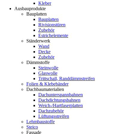
Kleber
Ausbauprodukte
Bauplatten
Bauplatten
Rivisionstüren
Zubehör
Estrichelemente
Ständerwerk
Wand
Decke
Zubehör
Dämmstoffe
Steinwolle
Glaswolle
Trittschall, Randdämmstreifen
Folien & Klebebänder
Dachbaumaterialien
Dachunterspannbahnen
Dachdichtungsbahnen
Weich-/Hartfaserplatten
Dachzubehör
Lüftungsstreifen
Lehmbaustoffe
Steico
Fassade