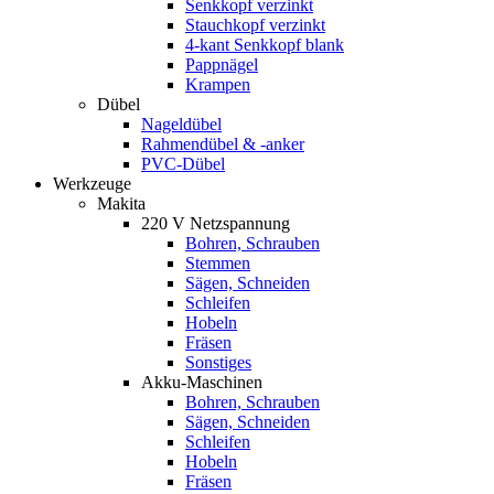
Senkkopf verzinkt
Stauchkopf verzinkt
4-kant Senkkopf blank
Pappnägel
Krampen
Dübel
Nageldübel
Rahmendübel & -anker
PVC-Dübel
Werkzeuge
Makita
220 V Netzspannung
Bohren, Schrauben
Stemmen
Sägen, Schneiden
Schleifen
Hobeln
Fräsen
Sonstiges
Akku-Maschinen
Bohren, Schrauben
Sägen, Schneiden
Schleifen
Hobeln
Fräsen