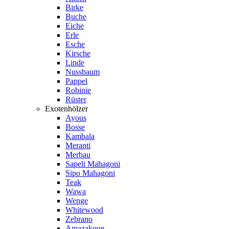
Birke
Buche
Eiche
Erle
Esche
Kirsche
Linde
Nussbaum
Pappel
Robinie
Rüster
Exotenhölzer
Ayous
Bosse
Kambala
Meranti
Merbau
Sapeli Mahagoni
Sipo Mahagoni
Teak
Wawa
Wenge
Whitewood
Zebrano
Amazakoue