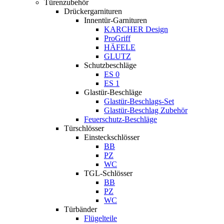
Türenzubehör
Drückergarnituren
Innentür-Garnituren
KARCHER Design
ProGriff
HÄFELE
GLUTZ
Schutzbeschläge
ES 0
ES 1
Glastür-Beschläge
Glastür-Beschlags-Set
Glastür-Beschlag Zubehör
Feuerschutz-Beschläge
Türschlösser
Einsteckschlösser
BB
PZ
WC
TGL-Schlösser
BB
PZ
WC
Türbänder
Flügelteile