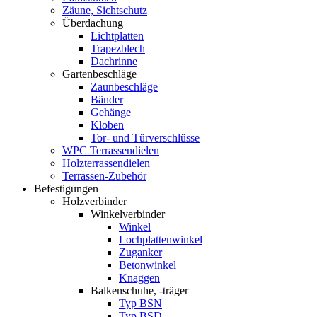
Zäune, Sichtschutz
Überdachung
Lichtplatten
Trapezblech
Dachrinne
Gartenbeschläge
Zaunbeschläge
Bänder
Gehänge
Kloben
Tor- und Türverschlüsse
WPC Terrassendielen
Holzterrassendielen
Terrassen-Zubehör
Befestigungen
Holzverbinder
Winkelverbinder
Winkel
Lochplattenwinkel
Zuganker
Betonwinkel
Knaggen
Balkenschuhe, -träger
Typ BSN
Typ BSD