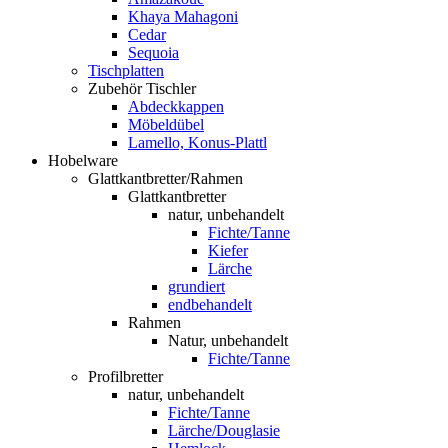
Khaya Mahagoni
Cedar
Sequoia
Tischplatten
Zubehör Tischler
Abdeckkappen
Möbeldübel
Lamello, Konus-Plattl
Hobelware
Glattkantbretter/Rahmen
Glattkantbretter
natur, unbehandelt
Fichte/Tanne
Kiefer
Lärche
grundiert
endbehandelt
Rahmen
Natur, unbehandelt
Fichte/Tanne
Profilbretter
natur, unbehandelt
Fichte/Tanne
Lärche/Douglasie