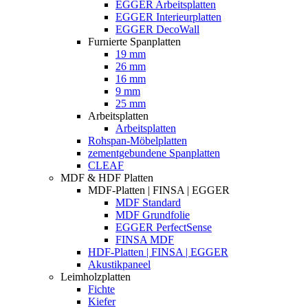
EGGER Arbeitsplatten
EGGER Interieurplatten
EGGER DecoWall
Furnierte Spanplatten
19 mm
26 mm
16 mm
9 mm
25 mm
Arbeitsplatten
Arbeitsplatten
Rohspan-Möbelplatten
zementgebundene Spanplatten
CLEAF
MDF & HDF Platten
MDF-Platten | FINSA | EGGER
MDF Standard
MDF Grundfolie
EGGER PerfectSense
FINSA MDF
HDF-Platten | FINSA | EGGER
Akustikpaneel
Leimholzplatten
Fichte
Kiefer