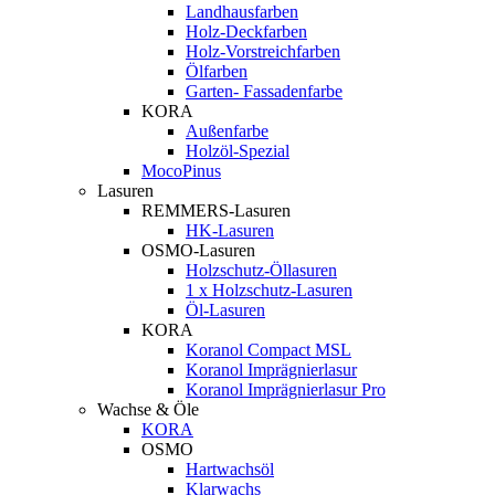
Landhausfarben
Holz-Deckfarben
Holz-Vorstreichfarben
Ölfarben
Garten- Fassadenfarbe
KORA
Außenfarbe
Holzöl-Spezial
MocoPinus
Lasuren
REMMERS-Lasuren
HK-Lasuren
OSMO-Lasuren
Holzschutz-Öllasuren
1 x Holzschutz-Lasuren
Öl-Lasuren
KORA
Koranol Compact MSL
Koranol Imprägnierlasur
Koranol Imprägnierlasur Pro
Wachse & Öle
KORA
OSMO
Hartwachsöl
Klarwachs