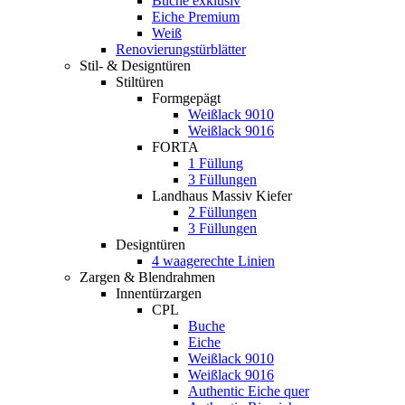
Buche exklusiv
Eiche Premium
Weiß
Renovierungstürblätter
Stil- & Designtüren
Stiltüren
Formgepägt
Weißlack 9010
Weißlack 9016
FORTA
1 Füllung
3 Füllungen
Landhaus Massiv Kiefer
2 Füllungen
3 Füllungen
Designtüren
4 waagerechte Linien
Zargen & Blendrahmen
Innentürzargen
CPL
Buche
Eiche
Weißlack 9010
Weißlack 9016
Authentic Eiche quer