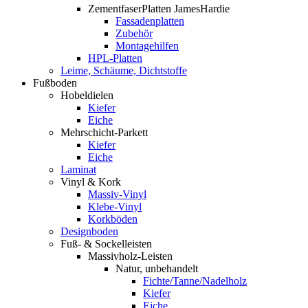
ZementfaserPlatten JamesHardie
Fassadenplatten
Zubehör
Montagehilfen
HPL-Platten
Leime, Schäume, Dichtstoffe
Fußboden
Hobeldielen
Kiefer
Eiche
Mehrschicht-Parkett
Kiefer
Eiche
Laminat
Vinyl & Kork
Massiv-Vinyl
Klebe-Vinyl
Korkböden
Designboden
Fuß- & Sockelleisten
Massivholz-Leisten
Natur, unbehandelt
Fichte/Tanne/Nadelholz
Kiefer
Eiche