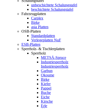
Schalungstafel
unbeschichtete Schalungstafel
beschichtete Schalungstafel
Fahrzeugplatten
Carplex
Birke
asia Platten
OSB-Platten
Standardplatten
Verlegeplatten NuF
ESB-Platten
Sperrholz- & Tischlerplatten
Sperrholz
METSÄ-Spruce
Industriesperrholz
Industriesperrholz
Garbun
Okoume
Birke
Kiefer
Pappel
Buche
Eiche
Kirsche
Erle