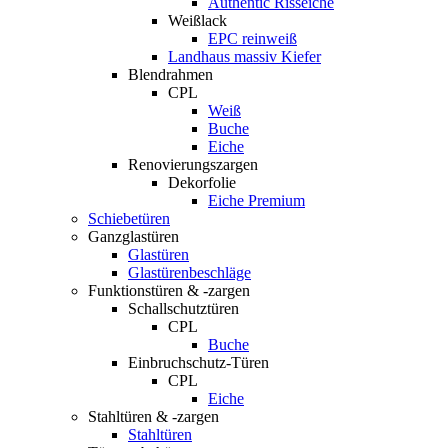
Authentic Risseiche
Weißlack
EPC reinweiß
Landhaus massiv Kiefer
Blendrahmen
CPL
Weiß
Buche
Eiche
Renovierungszargen
Dekorfolie
Eiche Premium
Schiebetüren
Ganzglastüren
Glastüren
Glastürenbeschläge
Funktionstüren & -zargen
Schallschutztüren
CPL
Buche
Einbruchschutz-Türen
CPL
Eiche
Stahltüren & -zargen
Stahltüren