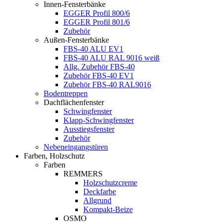
Innen-Fensterbänke
EGGER Profil 800/6
EGGER Profil 801/6
Zubehör
Außen-Fensterbänke
FBS-40 ALU EV1
FBS-40 ALU RAL 9016 weiß
Allg. Zubehör FBS-40
Zubehör FBS-40 EV1
Zubehör FBS-40 RAL9016
Bodentreppen
Dachflächenfenster
Schwingfenster
Klapp-Schwingfenster
Ausstiegsfenster
Zubehör
Nebeneingangstüren
Farben, Holzschutz
Farben
REMMERS
Holzschutzcreme
Deckfarbe
Allgrund
Kompakt-Beize
OSMO