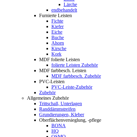
Lärche
endbehandelt
Furnierte Leisten
Fichte
Kiefer
Eiche
Buche
Ahorn
Kirsche
Kork
MDF folierte Leisten
folierte Leisten Zubehör
MDF farbbesch. Leisten
MDF farbbesch. Zubehör
PVC-Leisten
PVC-Leiste-Zubehör
Zubehör
Allgemeines Zubehör
Trittschall, Unterlagen
Randdämmstreifen
Grundierungen, Kleber
Oberflächenversieglung, -pflege
BONA
HQ
OSMO