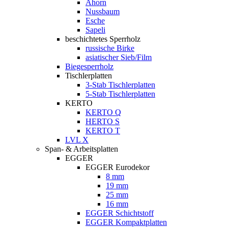
Ahorn
Nussbaum
Esche
Sapeli
beschichtetes Sperrholz
russische Birke
asiatischer Sieb/Film
Biegesperrholz
Tischlerplatten
3-Stab Tischlerplatten
5-Stab Tischlerplatten
KERTO
KERTO Q
HERTO S
KERTO T
LVL X
Span- & Arbeitsplatten
EGGER
EGGER Eurodekor
8 mm
19 mm
25 mm
16 mm
EGGER Schichtstoff
EGGER Kompaktplatten