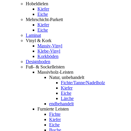
Hobeldielen
Kiefer
Eiche
Mehrschicht-Parkett
Kiefer
Eiche
Laminat
Vinyl & Kork
Massiv-Vinyl
Klebe-Vinyl
Korkböden
Designboden
Fuß- & Sockelleisten
Massivholz-Leisten
Natur, unbehandelt
Fichte/Tanne/Nadelholz
Kiefer
Eiche
Lärche
endbehandelt
Furnierte Leisten
Fichte
Kiefer
Eiche
Buche