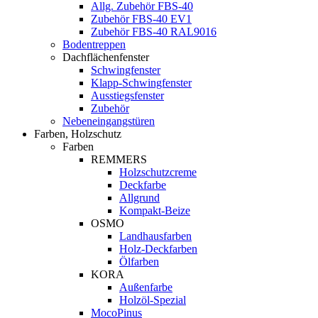
Allg. Zubehör FBS-40
Zubehör FBS-40 EV1
Zubehör FBS-40 RAL9016
Bodentreppen
Dachflächenfenster
Schwingfenster
Klapp-Schwingfenster
Ausstiegsfenster
Zubehör
Nebeneingangstüren
Farben, Holzschutz
Farben
REMMERS
Holzschutzcreme
Deckfarbe
Allgrund
Kompakt-Beize
OSMO
Landhausfarben
Holz-Deckfarben
Ölfarben
KORA
Außenfarbe
Holzöl-Spezial
MocoPinus