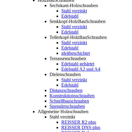
HolzBauSchrauben
Sechskant-Holzschrauben
Stahl verzinkt
Edelstahl
Senkkopf-HolzBauSchrauben
Stahl verzinkt
Edelstahl
Tellerkopf-HolzBauSchrauben
Stahl verzinkt
Edelstahl
gleitbeschichtet
Terrassenschrauben
Edelstahl gehärtet
Edelstahl A2 und A4
Dielenschrauben
Stahl verzinkt
Edelstahl
Distanzschrauben
Konstruktionsschrauben
Schnellbauschrauben
Spenglerschrauben
Allgemeine Holzschrauben
Stahl verzinkt
REISSER R2 plus
REISSER DNS plus