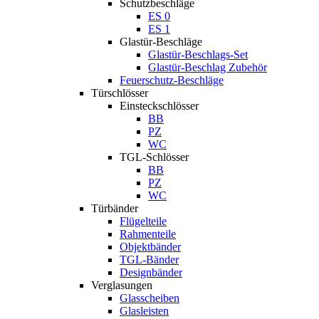
Schutzbeschläge
ES 0
ES 1
Glastür-Beschläge
Glastür-Beschlags-Set
Glastür-Beschlag Zubehör
Feuerschutz-Beschläge
Türschlösser
Einsteckschlösser
BB
PZ
WC
TGL-Schlösser
BB
PZ
WC
Türbänder
Flügelteile
Rahmenteile
Objektbänder
TGL-Bänder
Designbänder
Verglasungen
Glasscheiben
Glasleisten