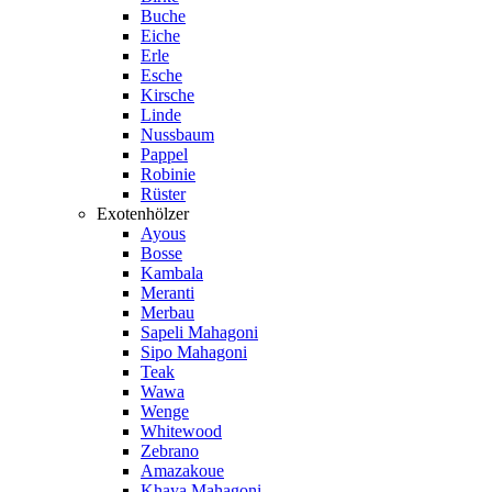
Buche
Eiche
Erle
Esche
Kirsche
Linde
Nussbaum
Pappel
Robinie
Rüster
Exotenhölzer
Ayous
Bosse
Kambala
Meranti
Merbau
Sapeli Mahagoni
Sipo Mahagoni
Teak
Wawa
Wenge
Whitewood
Zebrano
Amazakoue
Khaya Mahagoni