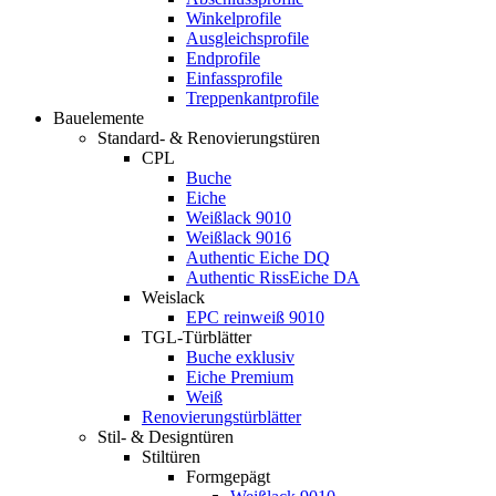
Winkelprofile
Ausgleichsprofile
Endprofile
Einfassprofile
Treppenkantprofile
Bauelemente
Standard- & Renovierungstüren
CPL
Buche
Eiche
Weißlack 9010
Weißlack 9016
Authentic Eiche DQ
Authentic RissEiche DA
Weislack
EPC reinweiß 9010
TGL-Türblätter
Buche exklusiv
Eiche Premium
Weiß
Renovierungstürblätter
Stil- & Designtüren
Stiltüren
Formgepägt