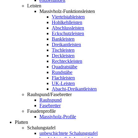
endbehandelt
Leisten
Massivholz-Funktionsleisten
Viertelstableisten
Hohlkehlleisten
Abschlussleisten
Eckschutzleisten
Bankleisten
Dreikantleisten
Tischleisten
Deckleisten
Rechteckleisten
Quadratstäbe
Rundstäbe
Flachleisten
UK-Leisten
Abachi-Dreikantleisten
Rauhspund/Fasebretter
Rauhspund
Fasebretter
Fasadenprofile
Massivholz-Profile
Platten
Schalungstafel
unbeschichtete Schalungstafel