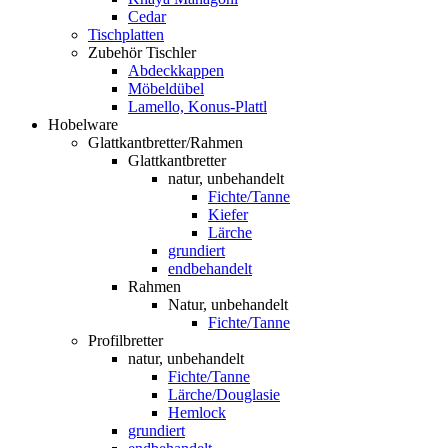
Cedar
Tischplatten
Zubehör Tischler
Abdeckkappen
Möbeldübel
Lamello, Konus-Plattl
Hobelware
Glattkantbretter/Rahmen
Glattkantbretter
natur, unbehandelt
Fichte/Tanne
Kiefer
Lärche
grundiert
endbehandelt
Rahmen
Natur, unbehandelt
Fichte/Tanne
Profilbretter
natur, unbehandelt
Fichte/Tanne
Lärche/Douglasie
Hemlock
grundiert