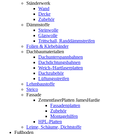
Ständerwerk
Wand
Decke
Zubehör
Dämmstoffe
Steinwolle
Glaswolle
Trittschall, Randdämmstreifen
Folien & Klebebänder
Dachbaumaterialien
Dachunterspannbahnen
Dachdichtungsbahnen
Weich-/Hartfaserplatten
Dachzubehör
Lüftungsstreifen
Lehmbaustoffe
Steico
Fassade
ZementfaserPlatten JamesHardie
Fassadenplatten
Zubehör
Montagehilfen
HPL-Platten
Leime, Schäume, Dichtstoffe
Fußboden