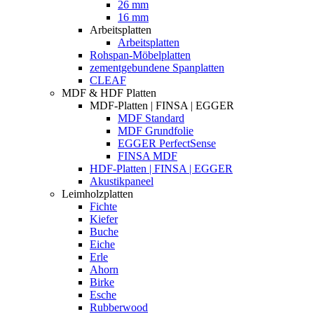
26 mm
16 mm
Arbeitsplatten
Arbeitsplatten
Rohspan-Möbelplatten
zementgebundene Spanplatten
CLEAF
MDF & HDF Platten
MDF-Platten | FINSA | EGGER
MDF Standard
MDF Grundfolie
EGGER PerfectSense
FINSA MDF
HDF-Platten | FINSA | EGGER
Akustikpaneel
Leimholzplatten
Fichte
Kiefer
Buche
Eiche
Erle
Ahorn
Birke
Esche
Rubberwood