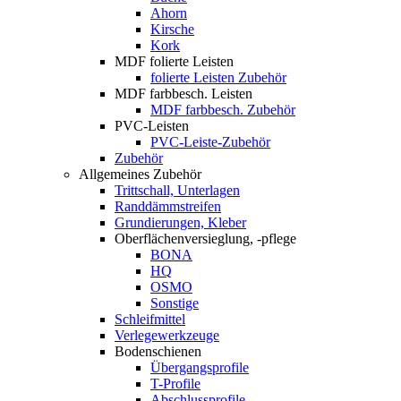
Ahorn
Kirsche
Kork
MDF folierte Leisten
folierte Leisten Zubehör
MDF farbbesch. Leisten
MDF farbbesch. Zubehör
PVC-Leisten
PVC-Leiste-Zubehör
Zubehör
Allgemeines Zubehör
Trittschall, Unterlagen
Randdämmstreifen
Grundierungen, Kleber
Oberflächenversieglung, -pflege
BONA
HQ
OSMO
Sonstige
Schleifmittel
Verlegewerkzeuge
Bodenschienen
Übergangsprofile
T-Profile
Abschlussprofile