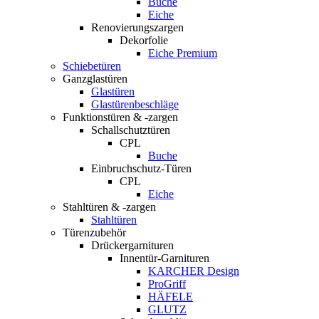
Buche
Eiche
Renovierungszargen
Dekorfolie
Eiche Premium
Schiebetüren
Ganzglastüren
Glastüren
Glastürenbeschläge
Funktionstüren & -zargen
Schallschutztüren
CPL
Buche
Einbruchschutz-Türen
CPL
Eiche
Stahltüren & -zargen
Stahltüren
Türenzubehör
Drückergarnituren
Innentür-Garnituren
KARCHER Design
ProGriff
HÄFELE
GLUTZ