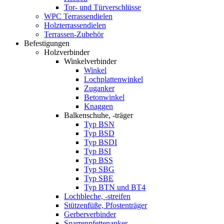
Tor- und Türverschlüsse
WPC Terrassendielen
Holzterrassendielen
Terrassen-Zubehör
Befestigungen
Holzverbinder
Winkelverbinder
Winkel
Lochplattenwinkel
Zuganker
Betonwinkel
Knaggen
Balkenschuhe, -träger
Typ BSN
Typ BSD
Typ BSDI
Typ BSI
Typ BSS
Typ SBG
Typ SBE
Typ BTN und BT4
Lochbleche, -streifen
Stützenfüße, Pfostenträger
Gerberverbinder
Sparrenpfettenanker