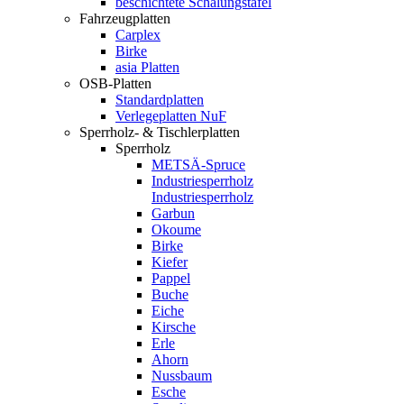
beschichtete Schalungstafel
Fahrzeugplatten
Carplex
Birke
asia Platten
OSB-Platten
Standardplatten
Verlegeplatten NuF
Sperrholz- & Tischlerplatten
Sperrholz
METSÄ-Spruce
Industriesperrholz
Industriesperrholz
Garbun
Okoume
Birke
Kiefer
Pappel
Buche
Eiche
Kirsche
Erle
Ahorn
Nussbaum
Esche