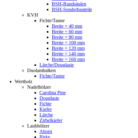
BSH-Rundsäulen
BSH-Sonderbauteile
KVH
Fichte/Tanne
Breite = 40 mm
Breite = 60 mm
Breite = 80 mm
Breite = 100 mm
Breite = 120 mm
Breite = 140 mm
Breite = 160 mm
Lärche/Douglasie
Duolambalken
Fichte/Tanne
Wertholz
Nadelhölzer
Carolina Pine
Douglasie
Fichte
Kiefer
Lärche
Zirbelkiefer
Laubhölzer
Ahorn
Birke