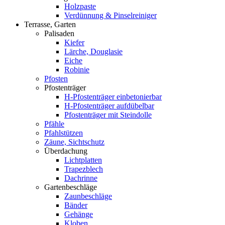
Holzpaste
Verdünnung & Pinselreiniger
Terrasse, Garten
Palisaden
Kiefer
Lärche, Douglasie
Eiche
Robinie
Pfosten
Pfostenträger
H-Pfostenträger einbetonierbar
H-Pfostenträger aufdübelbar
Pfostenträger mit Steindolle
Pfähle
Pfahlstützen
Zäune, Sichtschutz
Überdachung
Lichtplatten
Trapezblech
Dachrinne
Gartenbeschläge
Zaunbeschläge
Bänder
Gehänge
Kloben