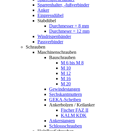
Sparrenhalter, -fußverbinder
Anker
Einpressdübel
Stabdübel
Durchmesser = 8 mm
Durchmeser = 12 mm
Windrispenbänder
Passverbinder
Schrauben
Maschinenschrauben
Bauschrauben
M 6 bis M 8
M 10
M 12
M 16
M 20
Gewindestangen
Sechskantmuttern
GEKA-Scheiben
Ankerbolzen / Keilanker
Fischer FAZ II
KALM KDK
Ankerstangen
Schlossschrauben