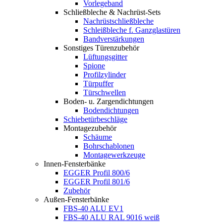
Vorlegeband
Schließbleche & Nachrüst-Sets
Nachrüstschließbleche
Schleißbleche f. Ganzglastüren
Bandverstärkungen
Sonstiges Türenzubehör
Lüftungsgitter
Spione
Profilzylinder
Türpuffer
Türschwellen
Boden- u. Zargendichtungen
Bodendichtungen
Schiebetürbeschläge
Montagezubehör
Schäume
Bohrschablonen
Montagewerkzeuge
Innen-Fensterbänke
EGGER Profil 800/6
EGGER Profil 801/6
Zubehör
Außen-Fensterbänke
FBS-40 ALU EV1
FBS-40 ALU RAL 9016 weiß