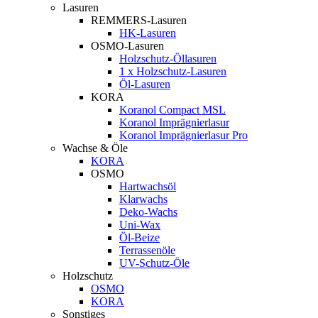
Lasuren
REMMERS-Lasuren
HK-Lasuren
OSMO-Lasuren
Holzschutz-Öllasuren
1 x Holzschutz-Lasuren
Öl-Lasuren
KORA
Koranol Compact MSL
Koranol Imprägnierlasur
Koranol Imprägnierlasur Pro
Wachse & Öle
KORA
OSMO
Hartwachsöl
Klarwachs
Deko-Wachs
Uni-Wax
Öl-Beize
Terrassenöle
UV-Schutz-Öle
Holzschutz
OSMO
KORA
Sonstiges