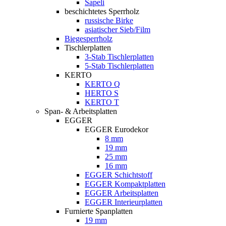
Sapeli
beschichtetes Sperrholz
russische Birke
asiatischer Sieb/Film
Biegesperrholz
Tischlerplatten
3-Stab Tischlerplatten
5-Stab Tischlerplatten
KERTO
KERTO Q
HERTO S
KERTO T
Span- & Arbeitsplatten
EGGER
EGGER Eurodekor
8 mm
19 mm
25 mm
16 mm
EGGER Schichtstoff
EGGER Kompaktplatten
EGGER Arbeitsplatten
EGGER Interieurplatten
Furnierte Spanplatten
19 mm