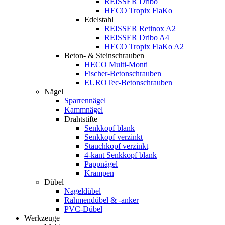
REISSER Dribo
HECO Tropix FlaKo
Edelstahl
REISSER Retinox A2
REISSER Dribo A4
HECO Tropix FlaKo A2
Beton- & Steinschrauben
HECO Multi-Monti
Fischer-Betonschrauben
EUROTec-Betonschrauben
Nägel
Sparrennägel
Kammnägel
Drahtstifte
Senkkopf blank
Senkkopf verzinkt
Stauchkopf verzinkt
4-kant Senkkopf blank
Pappnägel
Krampen
Dübel
Nageldübel
Rahmendübel & -anker
PVC-Dübel
Werkzeuge