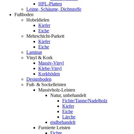
HPL-Platten
Leime, Schäume, Dichtstoffe
Fußboden
Hobeldielen
Kiefer
Eiche
Mehrschicht-Parkett
Kiefer
Eiche
Laminat
Vinyl & Kork
Massiv-Vinyl
Klebe-Vinyl
Korkböden
Designboden
Fuß- & Sockelleisten
Massivholz-Leisten
Natur, unbehandelt
Fichte/Tanne/Nadelholz
Kiefer
Eiche
Lärche
endbehandelt
Furnierte Leisten
Fichte