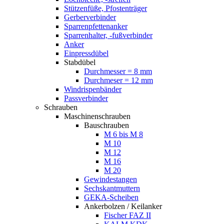
Stützenfüße, Pfostenträger
Gerberverbinder
Sparrenpfettenanker
Sparrenhalter, -fußverbinder
Anker
Einpressdübel
Stabdübel
Durchmesser = 8 mm
Durchmeser = 12 mm
Windrispenbänder
Passverbinder
Schrauben
Maschinenschrauben
Bauschrauben
M 6 bis M 8
M 10
M 12
M 16
M 20
Gewindestangen
Sechskantmuttern
GEKA-Scheiben
Ankerbolzen / Keilanker
Fischer FAZ II