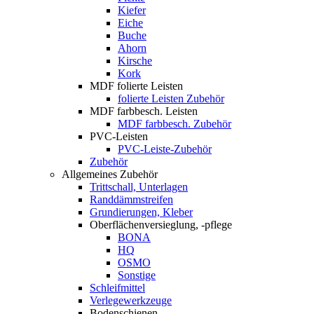
Kiefer
Eiche
Buche
Ahorn
Kirsche
Kork
MDF folierte Leisten
folierte Leisten Zubehör
MDF farbbesch. Leisten
MDF farbbesch. Zubehör
PVC-Leisten
PVC-Leiste-Zubehör
Zubehör
Allgemeines Zubehör
Trittschall, Unterlagen
Randdämmstreifen
Grundierungen, Kleber
Oberflächenversieglung, -pflege
BONA
HQ
OSMO
Sonstige
Schleifmittel
Verlegewerkzeuge
Bodenschienen