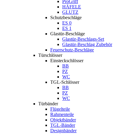
ProGriff
HÄFELE
GLUTZ
Schutzbeschläge
ES 0
ES 1
Glastür-Beschläge
Glastür-Beschlags-Set
Glastür-Beschlag Zubehör
Feuerschutz-Beschläge
Türschlösser
Einsteckschlösser
BB
PZ
WC
TGL-Schlösser
BB
PZ
WC
Türbänder
Flügelteile
Rahmenteile
Objektbänder
TGL-Bänder
Designbänder