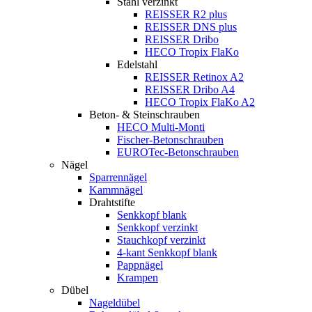
Stahl verzinkt
REISSER R2 plus
REISSER DNS plus
REISSER Dribo
HECO Tropix FlaKo
Edelstahl
REISSER Retinox A2
REISSER Dribo A4
HECO Tropix FlaKo A2
Beton- & Steinschrauben
HECO Multi-Monti
Fischer-Betonschrauben
EUROTec-Betonschrauben
Nägel
Sparrennägel
Kammnägel
Drahtstifte
Senkkopf blank
Senkkopf verzinkt
Stauchkopf verzinkt
4-kant Senkkopf blank
Pappnägel
Krampen
Dübel
Nageldübel