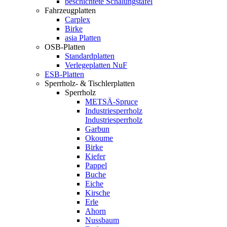
beschichtete Schalungstafel
Fahrzeugplatten
Carplex
Birke
asia Platten
OSB-Platten
Standardplatten
Verlegeplatten NuF
ESB-Platten
Sperrholz- & Tischlerplatten
Sperrholz
METSÄ-Spruce
Industriesperrholz
Industriesperrholz
Garbun
Okoume
Birke
Kiefer
Pappel
Buche
Eiche
Kirsche
Erle
Ahorn
Nussbaum