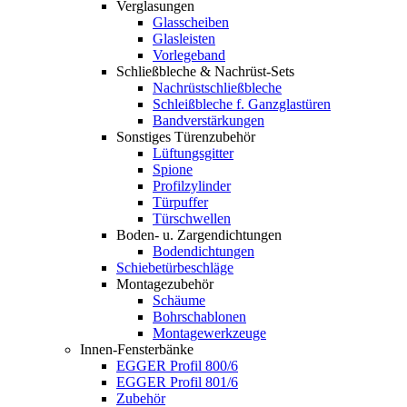
Verglasungen
Glasscheiben
Glasleisten
Vorlegeband
Schließbleche & Nachrüst-Sets
Nachrüstschließbleche
Schleißbleche f. Ganzglastüren
Bandverstärkungen
Sonstiges Türenzubehör
Lüftungsgitter
Spione
Profilzylinder
Türpuffer
Türschwellen
Boden- u. Zargendichtungen
Bodendichtungen
Schiebetürbeschläge
Montagezubehör
Schäume
Bohrschablonen
Montagewerkzeuge
Innen-Fensterbänke
EGGER Profil 800/6
EGGER Profil 801/6
Zubehör