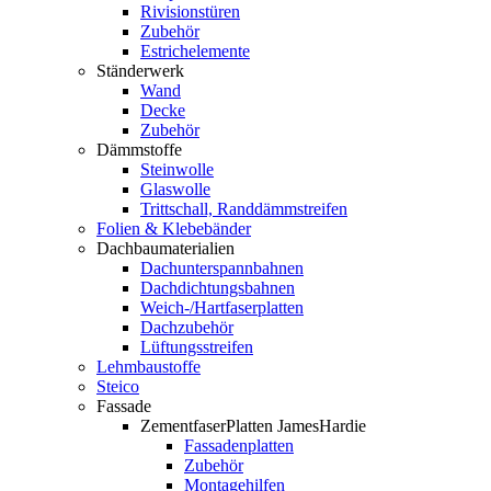
Rivisionstüren
Zubehör
Estrichelemente
Ständerwerk
Wand
Decke
Zubehör
Dämmstoffe
Steinwolle
Glaswolle
Trittschall, Randdämmstreifen
Folien & Klebebänder
Dachbaumaterialien
Dachunterspannbahnen
Dachdichtungsbahnen
Weich-/Hartfaserplatten
Dachzubehör
Lüftungsstreifen
Lehmbaustoffe
Steico
Fassade
ZementfaserPlatten JamesHardie
Fassadenplatten
Zubehör
Montagehilfen