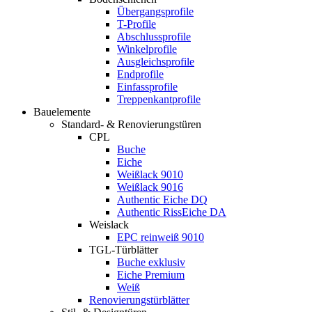
Übergangsprofile
T-Profile
Abschlussprofile
Winkelprofile
Ausgleichsprofile
Endprofile
Einfassprofile
Treppenkantprofile
Bauelemente
Standard- & Renovierungstüren
CPL
Buche
Eiche
Weißlack 9010
Weißlack 9016
Authentic Eiche DQ
Authentic RissEiche DA
Weislack
EPC reinweiß 9010
TGL-Türblätter
Buche exklusiv
Eiche Premium
Weiß
Renovierungstürblätter