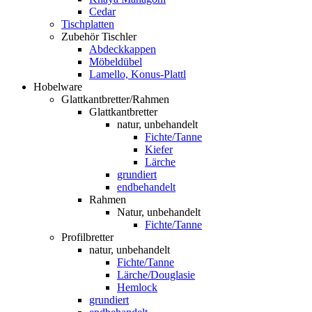
Cedar
Tischplatten
Zubehör Tischler
Abdeckkappen
Möbeldübel
Lamello, Konus-Plattl
Hobelware
Glattkantbretter/Rahmen
Glattkantbretter
natur, unbehandelt
Fichte/Tanne
Kiefer
Lärche
grundiert
endbehandelt
Rahmen
Natur, unbehandelt
Fichte/Tanne
Profilbretter
natur, unbehandelt
Fichte/Tanne
Lärche/Douglasie
Hemlock
grundiert