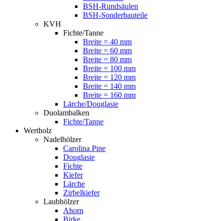
BSH-Rundsäulen
BSH-Sonderbauteile
KVH
Fichte/Tanne
Breite = 40 mm
Breite = 60 mm
Breite = 80 mm
Breite = 100 mm
Breite = 120 mm
Breite = 140 mm
Breite = 160 mm
Lärche/Douglasie
Duolambalken
Fichte/Tanne
Wertholz
Nadelhölzer
Carolina Pine
Douglasie
Fichte
Kiefer
Lärche
Zirbelkiefer
Laubhölzer
Ahorn
Birke