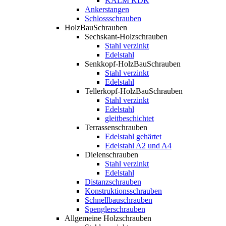
KALM KDK
Ankerstangen
Schlossschrauben
HolzBauSchrauben
Sechskant-Holzschrauben
Stahl verzinkt
Edelstahl
Senkkopf-HolzBauSchrauben
Stahl verzinkt
Edelstahl
Tellerkopf-HolzBauSchrauben
Stahl verzinkt
Edelstahl
gleitbeschichtet
Terrassenschrauben
Edelstahl gehärtet
Edelstahl A2 und A4
Dielenschrauben
Stahl verzinkt
Edelstahl
Distanzschrauben
Konstruktionsschrauben
Schnellbauschrauben
Spenglerschrauben
Allgemeine Holzschrauben