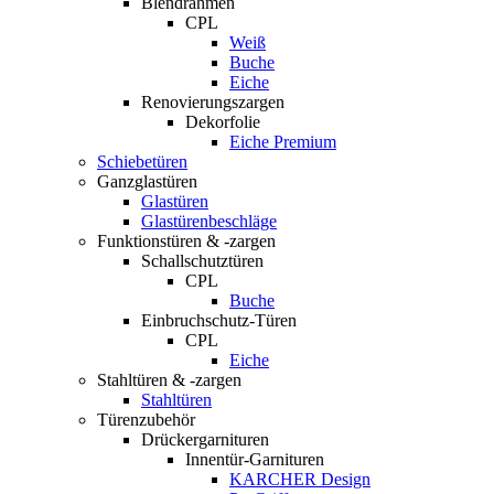
Blendrahmen
CPL
Weiß
Buche
Eiche
Renovierungszargen
Dekorfolie
Eiche Premium
Schiebetüren
Ganzglastüren
Glastüren
Glastürenbeschläge
Funktionstüren & -zargen
Schallschutztüren
CPL
Buche
Einbruchschutz-Türen
CPL
Eiche
Stahltüren & -zargen
Stahltüren
Türenzubehör
Drückergarnituren
Innentür-Garnituren
KARCHER Design