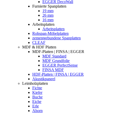
EGGER DecoWall
Furnierte Spanplatten
19 mm
26 mm
16 mm
Arbeitsplatten
Arbeitsplatten
Rohspan-Möbelplatten
zementgebundene Spanplatten
CLEAF
MDF & HDF Platten
MDF-Platten | FINSA | EGGER
MDF Standard
MDF Grundfolie
EGGER PerfectSense
FINSA MDF
HDF-Platten | FINSA | EGGER
Akustikpaneel
Leimholzplatten
Fichte
Kiefer
Buche
Eiche
Erle
Ahorn