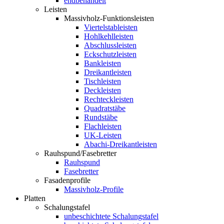
endbehandelt
Leisten
Massivholz-Funktionsleisten
Viertelstableisten
Hohlkehlleisten
Abschlussleisten
Eckschutzleisten
Bankleisten
Dreikantleisten
Tischleisten
Deckleisten
Rechteckleisten
Quadratstäbe
Rundstäbe
Flachleisten
UK-Leisten
Abachi-Dreikantleisten
Rauhspund/Fasebretter
Rauhspund
Fasebretter
Fasadenprofile
Massivholz-Profile
Platten
Schalungstafel
unbeschichtete Schalungstafel