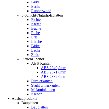
Birke
Esche
Rubberwood
3-Schicht-Naturholzplatten
Fichte
Kiefer
Buche
Eiche
Erle
Lärche
Birke
Esche
Zirbe
Plattenzubehör
ABS-Kanten
ABS 23x0,8mm
ABS 23x1,0mm
ABS 23x2,0mm
Furnierkanten
Starkfurnierkanten
Melaminkanten
Kleber
Ausbauprodukte
Bauplatten
Bauplatten