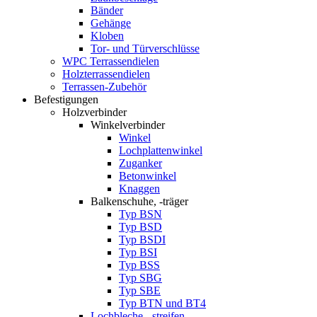
Bänder
Gehänge
Kloben
Tor- und Türverschlüsse
WPC Terrassendielen
Holzterrassendielen
Terrassen-Zubehör
Befestigungen
Holzverbinder
Winkelverbinder
Winkel
Lochplattenwinkel
Zuganker
Betonwinkel
Knaggen
Balkenschuhe, -träger
Typ BSN
Typ BSD
Typ BSDI
Typ BSI
Typ BSS
Typ SBG
Typ SBE
Typ BTN und BT4
Lochbleche, -streifen