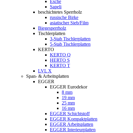
Esche
Sapeli
beschichtetes Sperrholz
russische Birke
asiatischer Sieb/Film
Biegesperrholz
Tischlerplatten
3-Stab Tischlerplatten
5-Stab Tischlerplatten
KERTO
KERTO Q
HERTO S
KERTO T
LVL X
Span- & Arbeitsplatten
EGGER
EGGER Eurodekor
8 mm
19 mm
25 mm
16 mm
EGGER Schichtstoff
EGGER Kompaktplatten
EGGER Arbeitsplatten
EGGER Interieurplatten