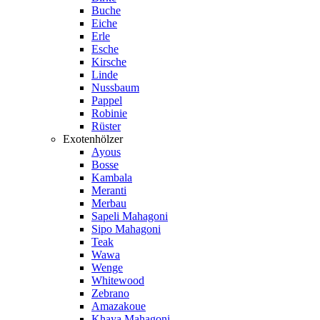
Buche
Eiche
Erle
Esche
Kirsche
Linde
Nussbaum
Pappel
Robinie
Rüster
Exotenhölzer
Ayous
Bosse
Kambala
Meranti
Merbau
Sapeli Mahagoni
Sipo Mahagoni
Teak
Wawa
Wenge
Whitewood
Zebrano
Amazakoue
Khaya Mahagoni