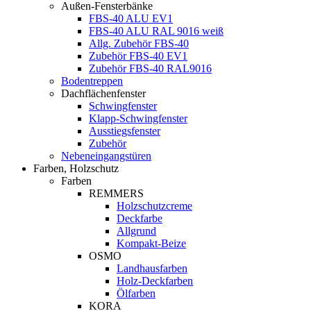
Außen-Fensterbänke
FBS-40 ALU EV1
FBS-40 ALU RAL 9016 weiß
Allg. Zubehör FBS-40
Zubehör FBS-40 EV1
Zubehör FBS-40 RAL9016
Bodentreppen
Dachflächenfenster
Schwingfenster
Klapp-Schwingfenster
Ausstiegsfenster
Zubehör
Nebeneingangstüren
Farben, Holzschutz
Farben
REMMERS
Holzschutzcreme
Deckfarbe
Allgrund
Kompakt-Beize
OSMO
Landhausfarben
Holz-Deckfarben
Ölfarben
KORA