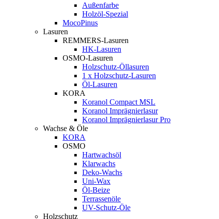
Außenfarbe
Holzöl-Spezial
MocoPinus
Lasuren
REMMERS-Lasuren
HK-Lasuren
OSMO-Lasuren
Holzschutz-Öllasuren
1 x Holzschutz-Lasuren
Öl-Lasuren
KORA
Koranol Compact MSL
Koranol Imprägnierlasur
Koranol Imprägnierlasur Pro
Wachse & Öle
KORA
OSMO
Hartwachsöl
Klarwachs
Deko-Wachs
Uni-Wax
Öl-Beize
Terrassenöle
UV-Schutz-Öle
Holzschutz