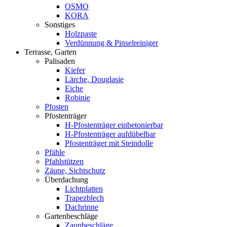
OSMO
KORA
Sonstiges
Holzpaste
Verdünnung & Pinselreiniger
Terrasse, Garten
Palisaden
Kiefer
Lärche, Douglasie
Eiche
Robinie
Pfosten
Pfostenträger
H-Pfostenträger einbetonierbar
H-Pfostenträger aufdübelbar
Pfostenträger mit Steindolle
Pfähle
Pfahlstützen
Zäune, Sichtschutz
Überdachung
Lichtplatten
Trapezblech
Dachrinne
Gartenbeschläge
Zaunbeschläge