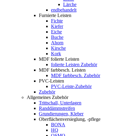
Lärche
endbehandelt
Furnierte Leisten
Fichte
Kiefer
Eiche
Buche
Ahorn
Kirsche
Kork
MDF folierte Leisten
folierte Leisten Zubehör
MDF farbbesch. Leisten
MDF farbbesch. Zubehör
PVC-Leisten
PVC-Leiste-Zubehör
Zubehör
Allgemeines Zubehör
Trittschall, Unterlagen
Randdämmstreifen
Grundierungen, Kleber
Oberflächenversieglung, -pflege
BONA
HQ
OSMO