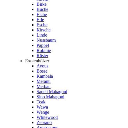
Birke
Buche
Eiche
Erle
Esche
Kirsche
Linde
Nussbaum
Pappel
Robinie
Rüster
Exotenhölzer
Ayous
Bosse
Kambala
Meranti
Merbau
Sapeli Mahagoni
Sipo Mahagoni
Teak
Wawa
Wenge
Whitewood
Zebrano
Amazakoue