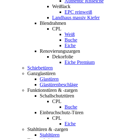
Authentic Risseiche
Weißlack
EPC reinweiß
Landhaus massiv Kiefer
Blendrahmen
CPL
Weiß
Buche
Eiche
Renovierungszargen
Dekorfolie
Eiche Premium
Schiebetüren
Ganzglastüren
Glastüren
Glastürenbeschläge
Funktionstüren & -zargen
Schallschutztüren
CPL
Buche
Einbruchschutz-Türen
CPL
Eiche
Stahltüren & -zargen
Stahltüren