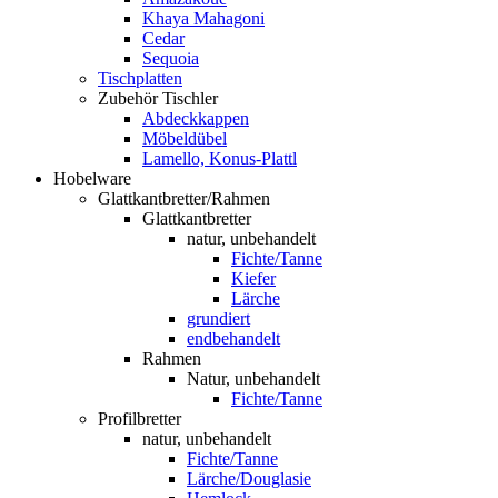
Khaya Mahagoni
Cedar
Sequoia
Tischplatten
Zubehör Tischler
Abdeckkappen
Möbeldübel
Lamello, Konus-Plattl
Hobelware
Glattkantbretter/Rahmen
Glattkantbretter
natur, unbehandelt
Fichte/Tanne
Kiefer
Lärche
grundiert
endbehandelt
Rahmen
Natur, unbehandelt
Fichte/Tanne
Profilbretter
natur, unbehandelt
Fichte/Tanne
Lärche/Douglasie