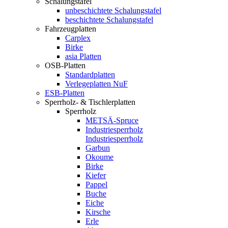
Schalungstafel
unbeschichtete Schalungstafel
beschichtete Schalungstafel
Fahrzeugplatten
Carplex
Birke
asia Platten
OSB-Platten
Standardplatten
Verlegeplatten NuF
ESB-Platten
Sperrholz- & Tischlerplatten
Sperrholz
METSÄ-Spruce
Industriesperrholz
Industriesperrholz
Garbun
Okoume
Birke
Kiefer
Pappel
Buche
Eiche
Kirsche
Erle