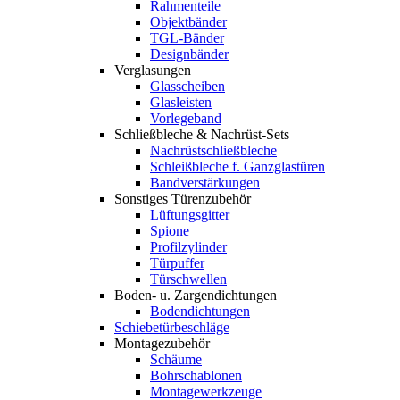
Rahmenteile
Objektbänder
TGL-Bänder
Designbänder
Verglasungen
Glasscheiben
Glasleisten
Vorlegeband
Schließbleche & Nachrüst-Sets
Nachrüstschließbleche
Schleißbleche f. Ganzglastüren
Bandverstärkungen
Sonstiges Türenzubehör
Lüftungsgitter
Spione
Profilzylinder
Türpuffer
Türschwellen
Boden- u. Zargendichtungen
Bodendichtungen
Schiebetürbeschläge
Montagezubehör
Schäume
Bohrschablonen
Montagewerkzeuge