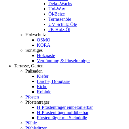
Deko-Wachs
Uni-Wax
Öl-Beize
Terrassenöle
UV-Schutz-Öle
2K Holz-Öl
Holzschutz
OSMO
KORA
Sonstiges
Holzpaste
Verdünnung & Pinselreiniger
Terrasse, Garten
Palisaden
Kiefer
Lärche, Douglasie
Eiche
Robinie
Pfosten
Pfostenträger
H-Pfostenträger einbetonierbar
H-Pfostenträger aufdübelbar
Pfostenträger mit Steindolle
Pfähle
Pfahlstützen