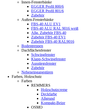
Innen-Fensterbänke
EGGER Profil 800/6
EGGER Profil 801/6
Zubehör
Außen-Fensterbänke
FBS-40 ALU EV1
FBS-40 ALU RAL 9016 weiß
Allg. Zubehör FBS-40
Zubehör FBS-40 EV1
Zubehör FBS-40 RAL9016
Bodentreppen
Dachflächenfenster
Schwingfenster
Klapp-Schwingfenster
Ausstiegsfenster
Zubehör
Nebeneingangstüren
Farben, Holzschutz
Farben
REMMERS
Holzschutzcreme
Deckfarbe
Allgrund
Kompakt-Beize
OSMO