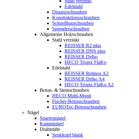
Stahl verzinkt
Edelstahl
Distanzschrauben
Konstruktionsschrauben
Schnellbauschrauben
Spenglerschrauben
Allgemeine Holzschrauben
Stahl verzinkt
REISSER R2 plus
REISSER DNS plus
REISSER Dribo
HECO Tropix FlaKo
Edelstahl
REISSER Retinox A2
REISSER Dribo A4
HECO Tropix FlaKo A2
Beton- & Steinschrauben
HECO Multi-Monti
Fischer-Betonschrauben
EUROTec-Betonschrauben
Nägel
Sparrennägel
Kammnägel
Drahtstifte
Senkkopf blank