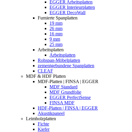
EGGER Arbeitsplatten
EGGER Interieurplatten
EGGER DecoWall
Furnierte Spanplatten
19 mm
26 mm
16 mm
9 mm
25 mm
Arbeitsplatten
Arbeitsplatten
Rohspan-Möbelplatten
zementgebundene Spanplatten
CLEAF
MDF & HDF Platten
MDF-Platten | FINSA | EGGER
MDF Standard
MDF Grundfolie
EGGER PerfectSense
FINSA MDF
HDF-Platten | FINSA | EGGER
Akustikpaneel
Leimholzplatten
Fichte
Kiefer