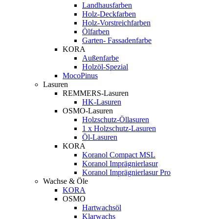
Landhausfarben
Holz-Deckfarben
Holz-Vorstreichfarben
Ölfarben
Garten- Fassadenfarbe
KORA
Außenfarbe
Holzöl-Spezial
MocoPinus
Lasuren
REMMERS-Lasuren
HK-Lasuren
OSMO-Lasuren
Holzschutz-Öllasuren
1 x Holzschutz-Lasuren
Öl-Lasuren
KORA
Koranol Compact MSL
Koranol Imprägnierlasur
Koranol Imprägnierlasur Pro
Wachse & Öle
KORA
OSMO
Hartwachsöl
Klarwachs