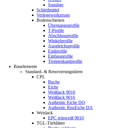
Sonstige
Schleifmittel
Verlegewerkzeuge
Bodenschienen
Übergangsprofile
T-Profile
Abschlussprofile
Winkelprofile
Ausgleichsprofile
Endprofile
Einfassprofile
Treppenkantprofile
Bauelemente
Standard- & Renovierungstüren
CPL
Buche
Eiche
Weißlack 9010
Weißlack 9016
Authentic Eiche DQ
Authentic RissEiche DA
Weislack
EPC reinweiß 9010
TGL-Türblätter