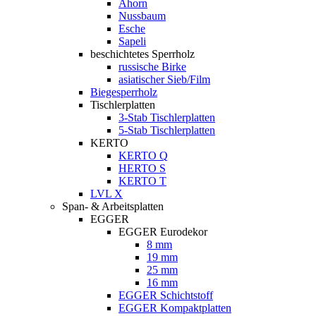
Ahorn
Nussbaum
Esche
Sapeli
beschichtetes Sperrholz
russische Birke
asiatischer Sieb/Film
Biegesperrholz
Tischlerplatten
3-Stab Tischlerplatten
5-Stab Tischlerplatten
KERTO
KERTO Q
HERTO S
KERTO T
LVL X
Span- & Arbeitsplatten
EGGER
EGGER Eurodekor
8 mm
19 mm
25 mm
16 mm
EGGER Schichtstoff
EGGER Kompaktplatten