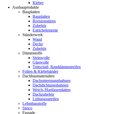
Kleber
Ausbauprodukte
Bauplatten
Bauplatten
Rivisionstüren
Zubehör
Estrichelemente
Ständerwerk
Wand
Decke
Zubehör
Dämmstoffe
Steinwolle
Glaswolle
Trittschall, Randdämmstreifen
Folien & Klebebänder
Dachbaumaterialien
Dachunterspannbahnen
Dachdichtungsbahnen
Weich-/Hartfaserplatten
Dachzubehör
Lüftungsstreifen
Lehmbaustoffe
Steico
Fassade