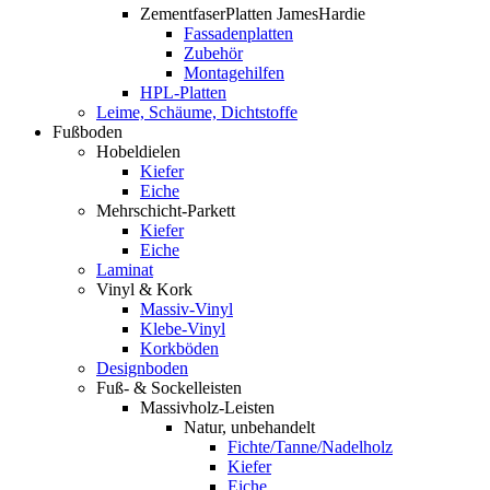
ZementfaserPlatten JamesHardie
Fassadenplatten
Zubehör
Montagehilfen
HPL-Platten
Leime, Schäume, Dichtstoffe
Fußboden
Hobeldielen
Kiefer
Eiche
Mehrschicht-Parkett
Kiefer
Eiche
Laminat
Vinyl & Kork
Massiv-Vinyl
Klebe-Vinyl
Korkböden
Designboden
Fuß- & Sockelleisten
Massivholz-Leisten
Natur, unbehandelt
Fichte/Tanne/Nadelholz
Kiefer
Eiche