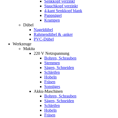
Senkkopf verzinkt
Stauchkopf verzinkt
4-kant Senkkopf blank
Pappnägel
Krampen
Dübel
Nageldübel
Rahmendübel & -anker
PVC-Dübel
Werkzeuge
Makita
220 V Netzspannung
Bohren, Schrauben
Stemmen
Sägen, Schneiden
Schleifen
Hobeln
Fräsen
Sonstiges
Akku-Maschinen
Bohren, Schrauben
Sägen, Schneiden
Schleifen
Hobeln
Fräsen