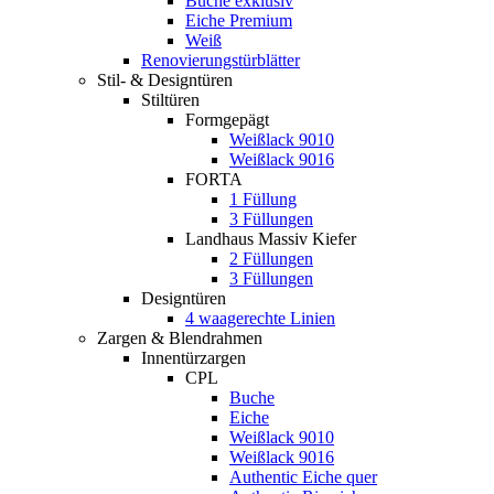
Buche exklusiv
Eiche Premium
Weiß
Renovierungstürblätter
Stil- & Designtüren
Stiltüren
Formgepägt
Weißlack 9010
Weißlack 9016
FORTA
1 Füllung
3 Füllungen
Landhaus Massiv Kiefer
2 Füllungen
3 Füllungen
Designtüren
4 waagerechte Linien
Zargen & Blendrahmen
Innentürzargen
CPL
Buche
Eiche
Weißlack 9010
Weißlack 9016
Authentic Eiche quer