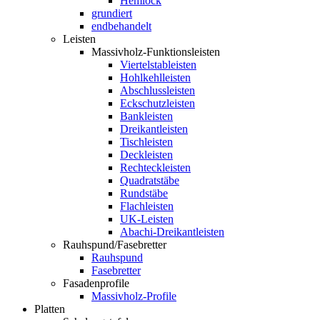
Hemlock
grundiert
endbehandelt
Leisten
Massivholz-Funktionsleisten
Viertelstableisten
Hohlkehlleisten
Abschlussleisten
Eckschutzleisten
Bankleisten
Dreikantleisten
Tischleisten
Deckleisten
Rechteckleisten
Quadratstäbe
Rundstäbe
Flachleisten
UK-Leisten
Abachi-Dreikantleisten
Rauhspund/Fasebretter
Rauhspund
Fasebretter
Fasadenprofile
Massivholz-Profile
Platten