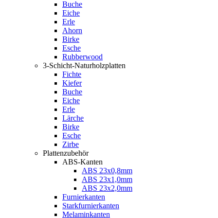
Buche
Eiche
Erle
Ahorn
Birke
Esche
Rubberwood
3-Schicht-Naturholzplatten
Fichte
Kiefer
Buche
Eiche
Erle
Lärche
Birke
Esche
Zirbe
Plattenzubehör
ABS-Kanten
ABS 23x0,8mm
ABS 23x1,0mm
ABS 23x2,0mm
Furnierkanten
Starkfurnierkanten
Melaminkanten