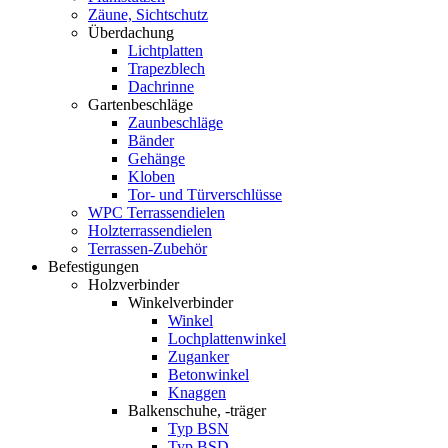
Zäune, Sichtschutz
Überdachung
Lichtplatten
Trapezblech
Dachrinne
Gartenbeschläge
Zaunbeschläge
Bänder
Gehänge
Kloben
Tor- und Türverschlüsse
WPC Terrassendielen
Holzterrassendielen
Terrassen-Zubehör
Befestigungen
Holzverbinder
Winkelverbinder
Winkel
Lochplattenwinkel
Zuganker
Betonwinkel
Knaggen
Balkenschuhe, -träger
Typ BSN
Typ BSD