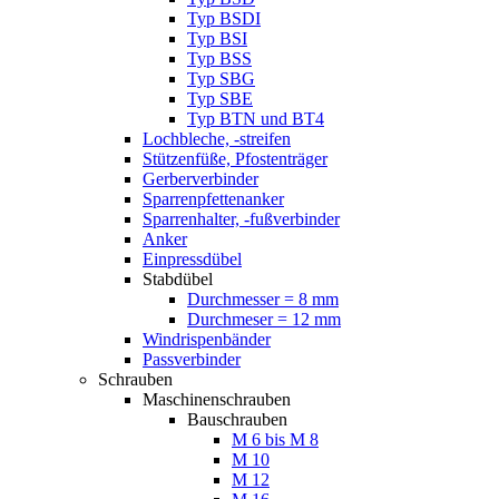
Typ BSDI
Typ BSI
Typ BSS
Typ SBG
Typ SBE
Typ BTN und BT4
Lochbleche, -streifen
Stützenfüße, Pfostenträger
Gerberverbinder
Sparrenpfettenanker
Sparrenhalter, -fußverbinder
Anker
Einpressdübel
Stabdübel
Durchmesser = 8 mm
Durchmeser = 12 mm
Windrispenbänder
Passverbinder
Schrauben
Maschinenschrauben
Bauschrauben
M 6 bis M 8
M 10
M 12