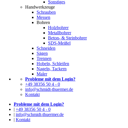
Sonstiges
Handwerkzeuge
Schrauben
Messen
Bohren
Holzbohrer
Metallbohrer
Beton- & Steinbohrer
SDS-Meißel
Schneiden
Sägen
Trennen
Hobeln, Schleifen
Nageln, Tackern
Maler
Probleme mit dem Login?
+49 38356 50 4 - 0
info@schmidt-thuermer.de
Kontakt
Probleme mit dem Login?
|
+49 38356 50 4 - 0
|
info@schmidt-thuermer.de
|
Kontakt