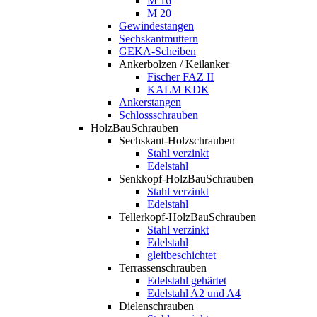
M 16
M 20
Gewindestangen
Sechskantmuttern
GEKA-Scheiben
Ankerbolzen / Keilanker
Fischer FAZ II
KALM KDK
Ankerstangen
Schlossschrauben
HolzBauSchrauben
Sechskant-Holzschrauben
Stahl verzinkt
Edelstahl
Senkkopf-HolzBauSchrauben
Stahl verzinkt
Edelstahl
Tellerkopf-HolzBauSchrauben
Stahl verzinkt
Edelstahl
gleitbeschichtet
Terrassenschrauben
Edelstahl gehärtet
Edelstahl A2 und A4
Dielenschrauben