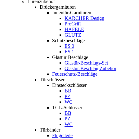
Türenzubehör
Drückergarnituren
Innentür-Garnituren
KARCHER Design
ProGriff
HÄFELE
GLUTZ
Schutzbeschläge
ES 0
ES 1
Glastür-Beschläge
Glastür-Beschlags-Set
Glastür-Beschlag Zubehör
Feuerschutz-Beschläge
Türschlösser
Einsteckschlösser
BB
PZ
WC
TGL-Schlösser
BB
PZ
WC
Türbänder
Flügelteile