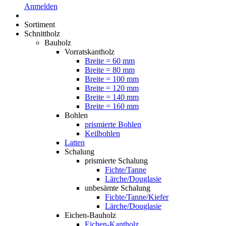
Anmelden
Sortiment
Schnittholz
Bauholz
Vorratskantholz
Breite = 60 mm
Breite = 80 mm
Breite = 100 mm
Breite = 120 mm
Breite = 140 mm
Breite = 160 mm
Bohlen
prismierte Bohlen
Keilbohlen
Latten
Schalung
prismierte Schalung
Fichte/Tanne
Lärche/Douglasie
unbesämte Schalung
Fichte/Tanne/Kiefer
Lärche/Douglasie
Eichen-Bauholz
Eichen-Kantholz