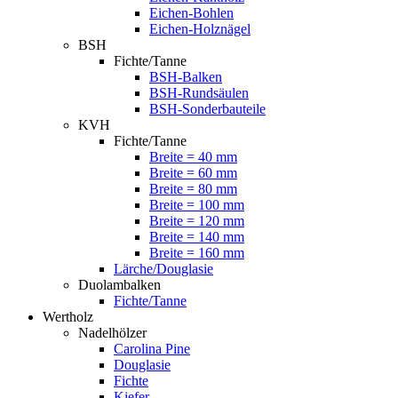
Eichen-Bohlen
Eichen-Holznägel
BSH
Fichte/Tanne
BSH-Balken
BSH-Rundsäulen
BSH-Sonderbauteile
KVH
Fichte/Tanne
Breite = 40 mm
Breite = 60 mm
Breite = 80 mm
Breite = 100 mm
Breite = 120 mm
Breite = 140 mm
Breite = 160 mm
Lärche/Douglasie
Duolambalken
Fichte/Tanne
Wertholz
Nadelhölzer
Carolina Pine
Douglasie
Fichte
Kiefer