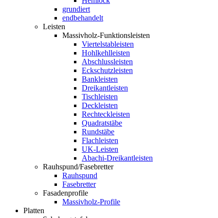
Hemlock
grundiert
endbehandelt
Leisten
Massivholz-Funktionsleisten
Viertelstableisten
Hohlkehlleisten
Abschlussleisten
Eckschutzleisten
Bankleisten
Dreikantleisten
Tischleisten
Deckleisten
Rechteckleisten
Quadratstäbe
Rundstäbe
Flachleisten
UK-Leisten
Abachi-Dreikantleisten
Rauhspund/Fasebretter
Rauhspund
Fasebretter
Fasadenprofile
Massivholz-Profile
Platten