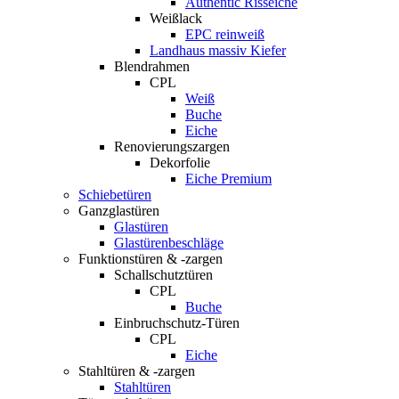
Authentic Risseiche
Weißlack
EPC reinweiß
Landhaus massiv Kiefer
Blendrahmen
CPL
Weiß
Buche
Eiche
Renovierungszargen
Dekorfolie
Eiche Premium
Schiebetüren
Ganzglastüren
Glastüren
Glastürenbeschläge
Funktionstüren & -zargen
Schallschutztüren
CPL
Buche
Einbruchschutz-Türen
CPL
Eiche
Stahltüren & -zargen
Stahltüren