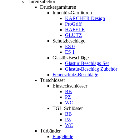
Türenzubehör
Drückergarnituren
Innentür-Garnituren
KARCHER Design
ProGriff
HÄFELE
GLUTZ
Schutzbeschläge
ES 0
ES 1
Glastür-Beschläge
Glastür-Beschlags-Set
Glastür-Beschlag Zubehör
Feuerschutz-Beschläge
Türschlösser
Einsteckschlösser
BB
PZ
WC
TGL-Schlösser
BB
PZ
WC
Türbänder
Flügelteile