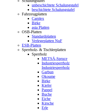
Schalungstafel
unbeschichtete Schalungstafel
beschichtete Schalungstafel
Fahrzeugplatten
Carplex
Birke
asia Platten
OSB-Platten
Standardplatten
Verlegeplatten NuF
ESB-Platten
Sperrholz- & Tischlerplatten
Sperrholz
METSÄ-Spruce
Industriesperrholz
Industriesperrholz
Garbun
Okoume
Birke
Kiefer
Pappel
Buche
Eiche
Kirsche
Erle