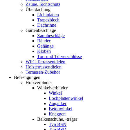
Zäune, Sichtschutz
Überdachung
Lichtplatten
Trapezblech
Dachrinne
Gartenbeschläge
Zaunbeschläge
Bänder
Gehänge
Kloben
Tor- und Türverschlüsse
WPC Terrassendielen
Holzterrassendielen
Terrassen-Zubehör
Befestigungen
Holzverbinder
Winkelverbinder
Winkel
Lochplattenwinkel
Zuganker
Betonwinkel
Knaggen
Balkenschuhe, -träger
Typ BSN
Typ BSD