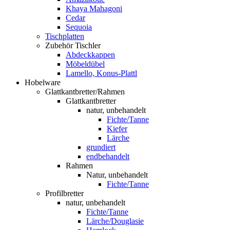
Khaya Mahagoni
Cedar
Sequoia
Tischplatten
Zubehör Tischler
Abdeckkappen
Möbeldübel
Lamello, Konus-Plattl
Hobelware
Glattkantbretter/Rahmen
Glattkantbretter
natur, unbehandelt
Fichte/Tanne
Kiefer
Lärche
grundiert
endbehandelt
Rahmen
Natur, unbehandelt
Fichte/Tanne
Profilbretter
natur, unbehandelt
Fichte/Tanne
Lärche/Douglasie