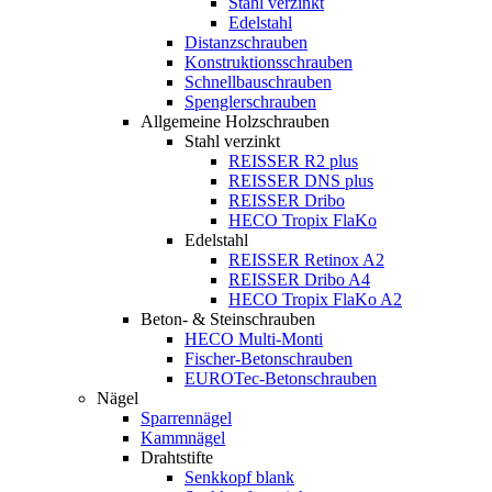
Stahl verzinkt
Edelstahl
Distanzschrauben
Konstruktionsschrauben
Schnellbauschrauben
Spenglerschrauben
Allgemeine Holzschrauben
Stahl verzinkt
REISSER R2 plus
REISSER DNS plus
REISSER Dribo
HECO Tropix FlaKo
Edelstahl
REISSER Retinox A2
REISSER Dribo A4
HECO Tropix FlaKo A2
Beton- & Steinschrauben
HECO Multi-Monti
Fischer-Betonschrauben
EUROTec-Betonschrauben
Nägel
Sparrennägel
Kammnägel
Drahtstifte
Senkkopf blank