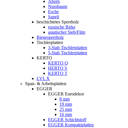
Ahorn
Nussbaum
Esche
Sapeli
beschichtetes Sperrholz
russische Birke
asiatischer Sieb/Film
Biegesperrholz
Tischlerplatten
3-Stab Tischlerplatten
5-Stab Tischlerplatten
KERTO
KERTO Q
HERTO S
KERTO T
LVL X
Span- & Arbeitsplatten
EGGER
EGGER Eurodekor
8 mm
19 mm
25 mm
16 mm
EGGER Schichtstoff
EGGER Kompaktplatten