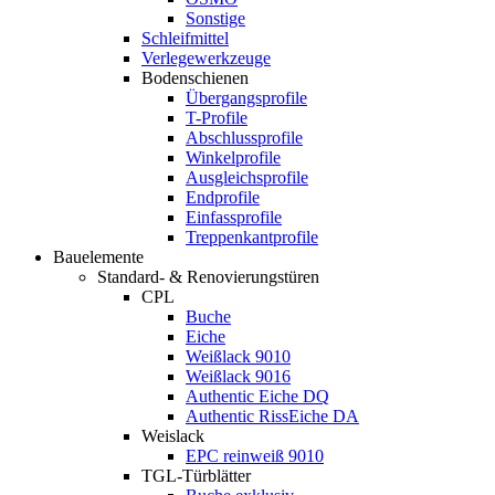
Sonstige
Schleifmittel
Verlegewerkzeuge
Bodenschienen
Übergangsprofile
T-Profile
Abschlussprofile
Winkelprofile
Ausgleichsprofile
Endprofile
Einfassprofile
Treppenkantprofile
Bauelemente
Standard- & Renovierungstüren
CPL
Buche
Eiche
Weißlack 9010
Weißlack 9016
Authentic Eiche DQ
Authentic RissEiche DA
Weislack
EPC reinweiß 9010
TGL-Türblätter