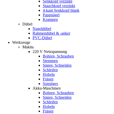
Senkkopf verzinkt
Stauchkopf verzinkt
4-kant Senkkopf blank
Pappnägel
Krampen
Dübel
Nageldübel
Rahmendübel & -anker
PVC-Dübel
Werkzeuge
Makita
220 V Netzspannung
Bohren, Schrauben
Stemmen
Sägen, Schneiden
Schleifen
Hobeln
Fräsen
Sonstiges
Akku-Maschinen
Bohren, Schrauben
Sägen, Schneiden
Schleifen
Hobeln
Fräsen