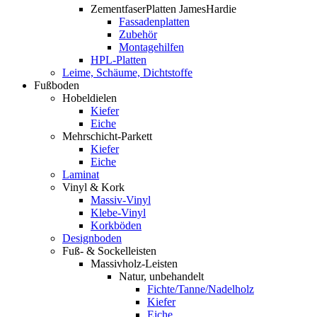
ZementfaserPlatten JamesHardie
Fassadenplatten
Zubehör
Montagehilfen
HPL-Platten
Leime, Schäume, Dichtstoffe
Fußboden
Hobeldielen
Kiefer
Eiche
Mehrschicht-Parkett
Kiefer
Eiche
Laminat
Vinyl & Kork
Massiv-Vinyl
Klebe-Vinyl
Korkböden
Designboden
Fuß- & Sockelleisten
Massivholz-Leisten
Natur, unbehandelt
Fichte/Tanne/Nadelholz
Kiefer
Eiche