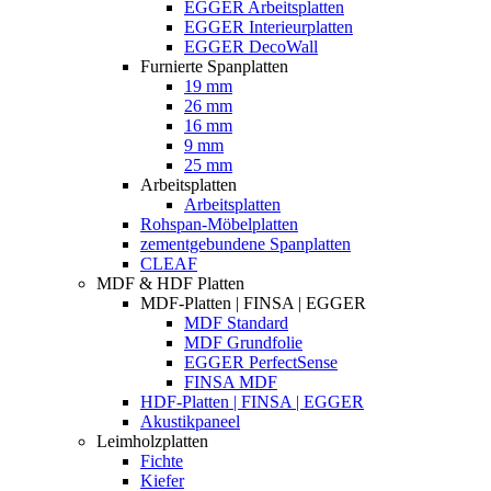
EGGER Arbeitsplatten
EGGER Interieurplatten
EGGER DecoWall
Furnierte Spanplatten
19 mm
26 mm
16 mm
9 mm
25 mm
Arbeitsplatten
Arbeitsplatten
Rohspan-Möbelplatten
zementgebundene Spanplatten
CLEAF
MDF & HDF Platten
MDF-Platten | FINSA | EGGER
MDF Standard
MDF Grundfolie
EGGER PerfectSense
FINSA MDF
HDF-Platten | FINSA | EGGER
Akustikpaneel
Leimholzplatten
Fichte
Kiefer