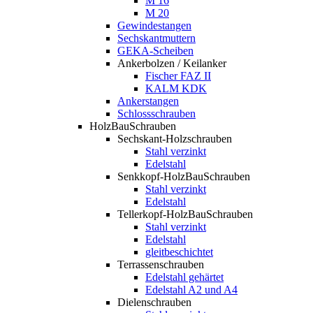
M 16
M 20
Gewindestangen
Sechskantmuttern
GEKA-Scheiben
Ankerbolzen / Keilanker
Fischer FAZ II
KALM KDK
Ankerstangen
Schlossschrauben
HolzBauSchrauben
Sechskant-Holzschrauben
Stahl verzinkt
Edelstahl
Senkkopf-HolzBauSchrauben
Stahl verzinkt
Edelstahl
Tellerkopf-HolzBauSchrauben
Stahl verzinkt
Edelstahl
gleitbeschichtet
Terrassenschrauben
Edelstahl gehärtet
Edelstahl A2 und A4
Dielenschrauben