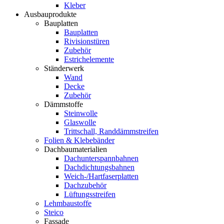
Kleber
Ausbauprodukte
Bauplatten
Bauplatten
Rivisionstüren
Zubehör
Estrichelemente
Ständerwerk
Wand
Decke
Zubehör
Dämmstoffe
Steinwolle
Glaswolle
Trittschall, Randdämmstreifen
Folien & Klebebänder
Dachbaumaterialien
Dachunterspannbahnen
Dachdichtungsbahnen
Weich-/Hartfaserplatten
Dachzubehör
Lüftungsstreifen
Lehmbaustoffe
Steico
Fassade