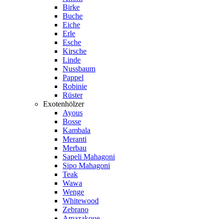
Birke
Buche
Eiche
Erle
Esche
Kirsche
Linde
Nussbaum
Pappel
Robinie
Rüster
Exotenhölzer
Ayous
Bosse
Kambala
Meranti
Merbau
Sapeli Mahagoni
Sipo Mahagoni
Teak
Wawa
Wenge
Whitewood
Zebrano
Amazakoue