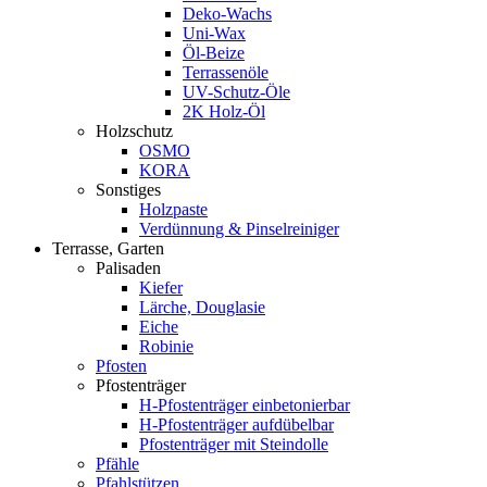
Deko-Wachs
Uni-Wax
Öl-Beize
Terrassenöle
UV-Schutz-Öle
2K Holz-Öl
Holzschutz
OSMO
KORA
Sonstiges
Holzpaste
Verdünnung & Pinselreiniger
Terrasse, Garten
Palisaden
Kiefer
Lärche, Douglasie
Eiche
Robinie
Pfosten
Pfostenträger
H-Pfostenträger einbetonierbar
H-Pfostenträger aufdübelbar
Pfostenträger mit Steindolle
Pfähle
Pfahlstützen