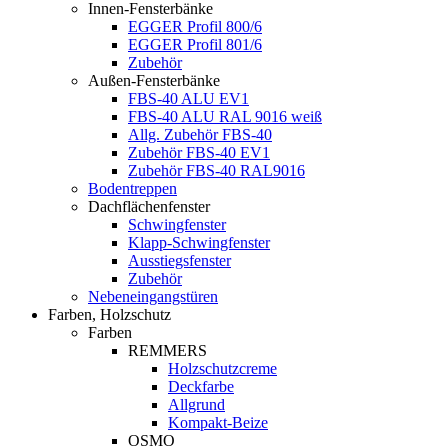
Innen-Fensterbänke
EGGER Profil 800/6
EGGER Profil 801/6
Zubehör
Außen-Fensterbänke
FBS-40 ALU EV1
FBS-40 ALU RAL 9016 weiß
Allg. Zubehör FBS-40
Zubehör FBS-40 EV1
Zubehör FBS-40 RAL9016
Bodentreppen
Dachflächenfenster
Schwingfenster
Klapp-Schwingfenster
Ausstiegsfenster
Zubehör
Nebeneingangstüren
Farben, Holzschutz
Farben
REMMERS
Holzschutzcreme
Deckfarbe
Allgrund
Kompakt-Beize
OSMO