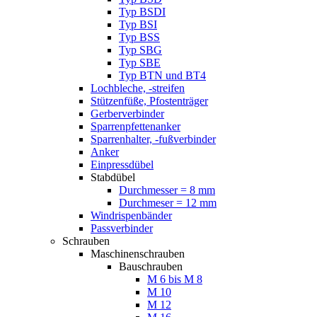
Typ BSDI
Typ BSI
Typ BSS
Typ SBG
Typ SBE
Typ BTN und BT4
Lochbleche, -streifen
Stützenfüße, Pfostenträger
Gerberverbinder
Sparrenpfettenanker
Sparrenhalter, -fußverbinder
Anker
Einpressdübel
Stabdübel
Durchmesser = 8 mm
Durchmeser = 12 mm
Windrispenbänder
Passverbinder
Schrauben
Maschinenschrauben
Bauschrauben
M 6 bis M 8
M 10
M 12