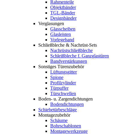
Rahmenteile
Objektbänder
TGL-Bänder
Designbänder
Verglasungen
Glasscheiben
Glasleisten
Vorlegeband
Schließbleche & Nachrüst-Sets
Nachrüstschließbleche
Schleißbleche f. Ganzglastüren
Bandverstärkungen
Sonstiges Türenzubehör
Lüftungsgitter
Spione
Profilzylinder
Türpuffer
Türschwellen
Boden- u. Zargendichtungen
Bodendichtungen
Schiebetürbeschläge
Montagezubehör
Schäume
Bohrschablonen
Montagewerkzeuge