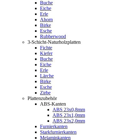
Buche
Eiche
Erle
Ahorn
Birke
Esche
Rubberwood
3-Schicht-Naturholzplatten
Fichte
Kiefer
Buche
Eiche
Erle
Lärche
Birke
Esche
Zirbe
Plattenzubehör
ABS-Kanten
ABS 23x0,8mm
ABS 23x1,0mm
ABS 23x2,0mm
Furnierkanten
Starkfurnierkanten
Melaminkanten