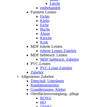
Lärche
endbehandelt
Furnierte Leisten
Fichte
Kiefer
Eiche
Buche
Ahorn
Kirsche
Kork
MDF folierte Leisten
folierte Leisten Zubehör
MDF farbbesch. Leisten
MDF farbbesch. Zubehör
PVC-Leisten
PVC-Leiste-Zubehör
Zubehör
Allgemeines Zubehör
Trittschall, Unterlagen
Randdämmstreifen
Grundierungen, Kleber
Oberflächenversieglung, -pflege
BONA
HQ
OSMO