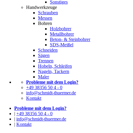
Sonstiges
Handwerkzeuge
Schrauben
Messen
Bohren
Holzbohrer
Metallbohrer
Beton- & Steinbohrer
SDS-Meißel
Schneiden
Sägen
Trennen
Hobeln, Schleifen
Nageln, Tackern
Maler
Probleme mit dem Login?
+49 38356 50 4 - 0
info@schmidt-thuermer.de
Kontakt
Probleme mit dem Login?
|
+49 38356 50 4 - 0
|
info@schmidt-thuermer.de
|
Kontakt