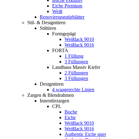
Buche exklusiv
Eiche Premium
Weiß
Renovierungstürblätter
Stil- & Designtüren
Stiltüren
Formgepägt
Weißlack 9010
Weißlack 9016
FORTA
1 Füllung
3 Füllungen
Landhaus Massiv Kiefer
2 Füllungen
3 Füllungen
Designtüren
4 waagerechte Linien
Zargen & Blendrahmen
Innentürzargen
CPL
Buche
Eiche
Weißlack 9010
Weißlack 9016
Authentic Eiche quer