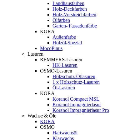
Landhausfarben
Holz-Deckfarben
Holz-Vorstreichfarben
Ölfarben
Garten- Fassadenfarbe
KORA
Außenfarbe
Holzöl-Spezial
MocoPinus
Lasuren
REMMERS-Lasuren
HK-Lasuren
OSMO-Lasuren
Holzschutz-Öllasuren
1 x Holzschutz-Lasuren
Öl-Lasuren
KORA
Koranol Compact MSL
Koranol Imprägnierlasur
Koranol Imprägnierlasur Pro
Wachse & Öle
KORA
OSMO
Hartwachsöl
Klarwachs