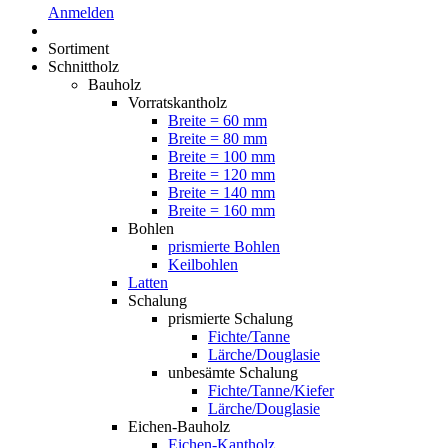
Anmelden
Sortiment
Schnittholz
Bauholz
Vorratskantholz
Breite = 60 mm
Breite = 80 mm
Breite = 100 mm
Breite = 120 mm
Breite = 140 mm
Breite = 160 mm
Bohlen
prismierte Bohlen
Keilbohlen
Latten
Schalung
prismierte Schalung
Fichte/Tanne
Lärche/Douglasie
unbesämte Schalung
Fichte/Tanne/Kiefer
Lärche/Douglasie
Eichen-Bauholz
Eichen-Kantholz