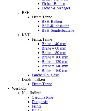
Eichen-Bohlen
Eichen-Holznägel
BSH
Fichte/Tanne
BSH-Balken
BSH-Rundsäulen
BSH-Sonderbauteile
KVH
Fichte/Tanne
Breite = 40 mm
Breite = 60 mm
Breite = 80 mm
Breite = 100 mm
Breite = 120 mm
Breite = 140 mm
Breite = 160 mm
Lärche/Douglasie
Duolambalken
Fichte/Tanne
Wertholz
Nadelhölzer
Carolina Pine
Douglasie
Fichte
Kiefer