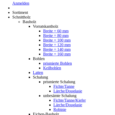
Anmelden
Sortiment
Schnittholz
Bauholz
Vorratskantholz
Breite = 60 mm
Breite = 80 mm
Breite = 100 mm
Breite = 120 mm
Breite = 140 mm
Breite = 160 mm
Bohlen
prismierte Bohlen
Keilbohlen
Latten
Schalung
prismierte Schalung
Fichte/Tanne
Lärche/Douglasie
unbesämte Schalung
Fichte/Tanne/Kiefer
Lärche/Douglasie
Robinie
Eichen-Bauholz