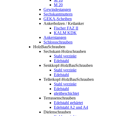
M 16
M 20
Gewindestangen
Sechskantmuttern
GEKA-Scheiben
Ankerbolzen / Keilanker
Fischer FAZ II
KALM KDK
Ankerstangen
Schlossschrauben
HolzBauSchrauben
Sechskant-Holzschrauben
Stahl verzinkt
Edelstahl
Senkkopf-HolzBauSchrauben
Stahl verzinkt
Edelstahl
Tellerkopf-HolzBauSchrauben
Stahl verzinkt
Edelstahl
gleitbeschichtet
Terrassenschrauben
Edelstahl gehärtet
Edelstahl A2 und A4
Dielenschrauben