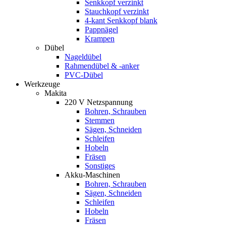
Senkkopf verzinkt
Stauchkopf verzinkt
4-kant Senkkopf blank
Pappnägel
Krampen
Dübel
Nageldübel
Rahmendübel & -anker
PVC-Dübel
Werkzeuge
Makita
220 V Netzspannung
Bohren, Schrauben
Stemmen
Sägen, Schneiden
Schleifen
Hobeln
Fräsen
Sonstiges
Akku-Maschinen
Bohren, Schrauben
Sägen, Schneiden
Schleifen
Hobeln
Fräsen