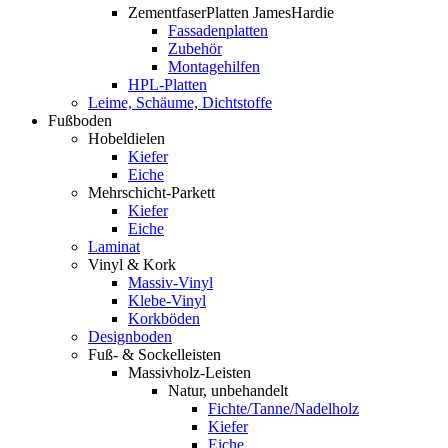
ZementfaserPlatten JamesHardie
Fassadenplatten
Zubehör
Montagehilfen
HPL-Platten
Leime, Schäume, Dichtstoffe
Fußboden
Hobeldielen
Kiefer
Eiche
Mehrschicht-Parkett
Kiefer
Eiche
Laminat
Vinyl & Kork
Massiv-Vinyl
Klebe-Vinyl
Korkböden
Designboden
Fuß- & Sockelleisten
Massivholz-Leisten
Natur, unbehandelt
Fichte/Tanne/Nadelholz
Kiefer
Eiche