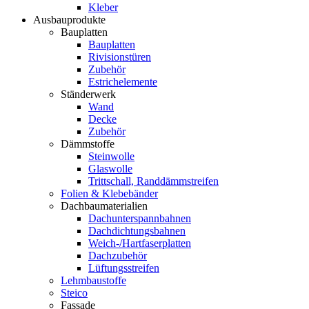
Kleber
Ausbauprodukte
Bauplatten
Bauplatten
Rivisionstüren
Zubehör
Estrichelemente
Ständerwerk
Wand
Decke
Zubehör
Dämmstoffe
Steinwolle
Glaswolle
Trittschall, Randdämmstreifen
Folien & Klebebänder
Dachbaumaterialien
Dachunterspannbahnen
Dachdichtungsbahnen
Weich-/Hartfaserplatten
Dachzubehör
Lüftungsstreifen
Lehmbaustoffe
Steico
Fassade