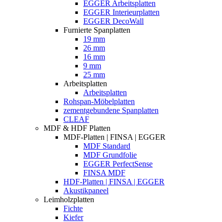
EGGER Arbeitsplatten
EGGER Interieurplatten
EGGER DecoWall
Furnierte Spanplatten
19 mm
26 mm
16 mm
9 mm
25 mm
Arbeitsplatten
Arbeitsplatten
Rohspan-Möbelplatten
zementgebundene Spanplatten
CLEAF
MDF & HDF Platten
MDF-Platten | FINSA | EGGER
MDF Standard
MDF Grundfolie
EGGER PerfectSense
FINSA MDF
HDF-Platten | FINSA | EGGER
Akustikpaneel
Leimholzplatten
Fichte
Kiefer