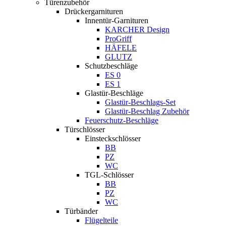
Türenzubehör
Drückergarnituren
Innentür-Garnituren
KARCHER Design
ProGriff
HÄFELE
GLUTZ
Schutzbeschläge
ES 0
ES 1
Glastür-Beschläge
Glastür-Beschlags-Set
Glastür-Beschlag Zubehör
Feuerschutz-Beschläge
Türschlösser
Einsteckschlösser
BB
PZ
WC
TGL-Schlösser
BB
PZ
WC
Türbänder
Flügelteile