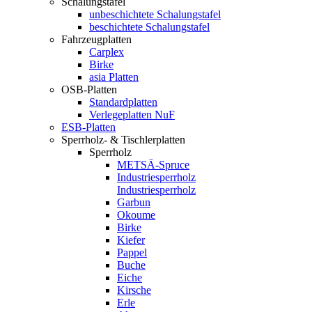
Schalungstafel
unbeschichtete Schalungstafel
beschichtete Schalungstafel
Fahrzeugplatten
Carplex
Birke
asia Platten
OSB-Platten
Standardplatten
Verlegeplatten NuF
ESB-Platten
Sperrholz- & Tischlerplatten
Sperrholz
METSÄ-Spruce
Industriesperrholz
Industriesperrholz
Garbun
Okoume
Birke
Kiefer
Pappel
Buche
Eiche
Kirsche
Erle