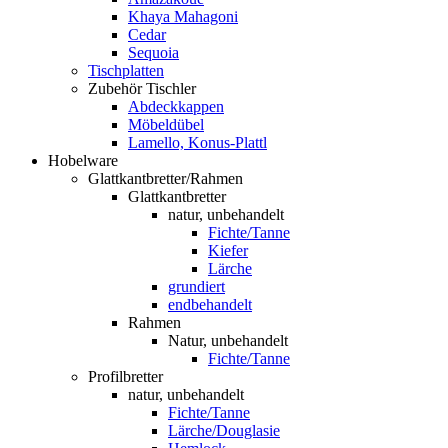
Khaya Mahagoni
Cedar
Sequoia
Tischplatten
Zubehör Tischler
Abdeckkappen
Möbeldübel
Lamello, Konus-Plattl
Hobelware
Glattkantbretter/Rahmen
Glattkantbretter
natur, unbehandelt
Fichte/Tanne
Kiefer
Lärche
grundiert
endbehandelt
Rahmen
Natur, unbehandelt
Fichte/Tanne
Profilbretter
natur, unbehandelt
Fichte/Tanne
Lärche/Douglasie