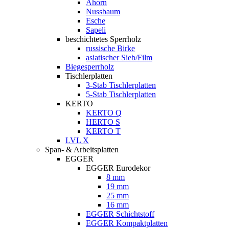
Ahorn
Nussbaum
Esche
Sapeli
beschichtetes Sperrholz
russische Birke
asiatischer Sieb/Film
Biegesperrholz
Tischlerplatten
3-Stab Tischlerplatten
5-Stab Tischlerplatten
KERTO
KERTO Q
HERTO S
KERTO T
LVL X
Span- & Arbeitsplatten
EGGER
EGGER Eurodekor
8 mm
19 mm
25 mm
16 mm
EGGER Schichtstoff
EGGER Kompaktplatten