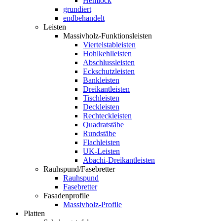
Hemlock
grundiert
endbehandelt
Leisten
Massivholz-Funktionsleisten
Viertelstableisten
Hohlkehlleisten
Abschlussleisten
Eckschutzleisten
Bankleisten
Dreikantleisten
Tischleisten
Deckleisten
Rechteckleisten
Quadratstäbe
Rundstäbe
Flachleisten
UK-Leisten
Abachi-Dreikantleisten
Rauhspund/Fasebretter
Rauhspund
Fasebretter
Fasadenprofile
Massivholz-Profile
Platten