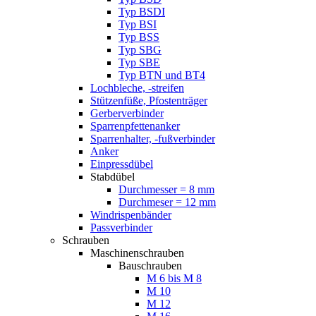
Typ BSDI
Typ BSI
Typ BSS
Typ SBG
Typ SBE
Typ BTN und BT4
Lochbleche, -streifen
Stützenfüße, Pfostenträger
Gerberverbinder
Sparrenpfettenanker
Sparrenhalter, -fußverbinder
Anker
Einpressdübel
Stabdübel
Durchmesser = 8 mm
Durchmeser = 12 mm
Windrispenbänder
Passverbinder
Schrauben
Maschinenschrauben
Bauschrauben
M 6 bis M 8
M 10
M 12