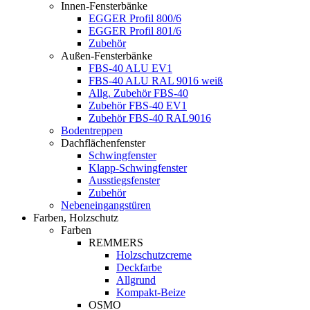
Innen-Fensterbänke
EGGER Profil 800/6
EGGER Profil 801/6
Zubehör
Außen-Fensterbänke
FBS-40 ALU EV1
FBS-40 ALU RAL 9016 weiß
Allg. Zubehör FBS-40
Zubehör FBS-40 EV1
Zubehör FBS-40 RAL9016
Bodentreppen
Dachflächenfenster
Schwingfenster
Klapp-Schwingfenster
Ausstiegsfenster
Zubehör
Nebeneingangstüren
Farben, Holzschutz
Farben
REMMERS
Holzschutzcreme
Deckfarbe
Allgrund
Kompakt-Beize
OSMO