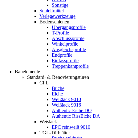
Sonstige
Schleifmittel
Verlegewerkzeuge
Bodenschienen
Übergangsprofile
T-Profile
Abschlussprofile
Winkelprofile
Ausgleichsprofile
Endprofile
Einfassprofile
Treppenkantprofile
Bauelemente
Standard- & Renovierungstüren
CPL
Buche
Eiche
Weißlack 9010
Weißlack 9016
Authentic Eiche DQ
Authentic RissEiche DA
Weislack
EPC reinweiß 9010
TGL-Türblätter