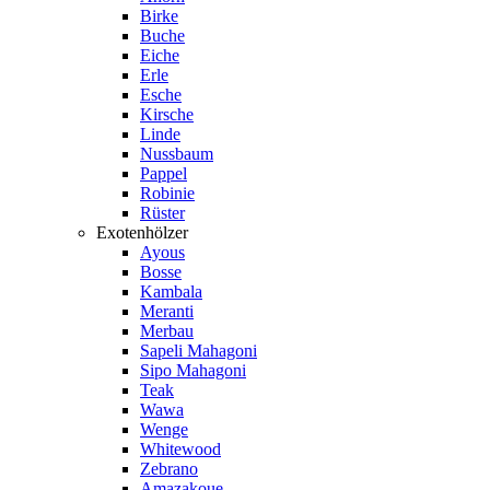
Birke
Buche
Eiche
Erle
Esche
Kirsche
Linde
Nussbaum
Pappel
Robinie
Rüster
Exotenhölzer
Ayous
Bosse
Kambala
Meranti
Merbau
Sapeli Mahagoni
Sipo Mahagoni
Teak
Wawa
Wenge
Whitewood
Zebrano
Amazakoue