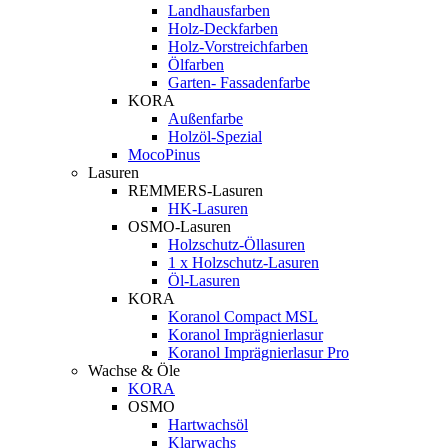
Landhausfarben
Holz-Deckfarben
Holz-Vorstreichfarben
Ölfarben
Garten- Fassadenfarbe
KORA
Außenfarbe
Holzöl-Spezial
MocoPinus
Lasuren
REMMERS-Lasuren
HK-Lasuren
OSMO-Lasuren
Holzschutz-Öllasuren
1 x Holzschutz-Lasuren
Öl-Lasuren
KORA
Koranol Compact MSL
Koranol Imprägnierlasur
Koranol Imprägnierlasur Pro
Wachse & Öle
KORA
OSMO
Hartwachsöl
Klarwachs