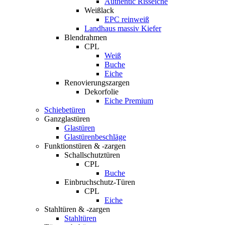
Authentic Risseiche
Weißlack
EPC reinweiß
Landhaus massiv Kiefer
Blendrahmen
CPL
Weiß
Buche
Eiche
Renovierungszargen
Dekorfolie
Eiche Premium
Schiebetüren
Ganzglastüren
Glastüren
Glastürenbeschläge
Funktionstüren & -zargen
Schallschutztüren
CPL
Buche
Einbruchschutz-Türen
CPL
Eiche
Stahltüren & -zargen
Stahltüren