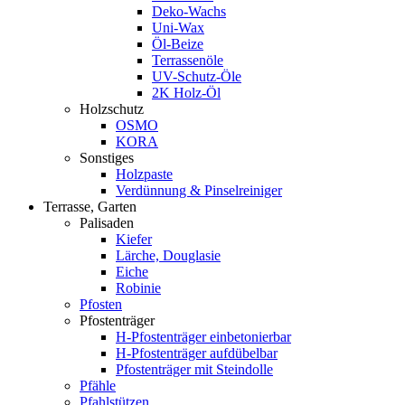
Deko-Wachs
Uni-Wax
Öl-Beize
Terrassenöle
UV-Schutz-Öle
2K Holz-Öl
Holzschutz
OSMO
KORA
Sonstiges
Holzpaste
Verdünnung & Pinselreiniger
Terrasse, Garten
Palisaden
Kiefer
Lärche, Douglasie
Eiche
Robinie
Pfosten
Pfostenträger
H-Pfostenträger einbetonierbar
H-Pfostenträger aufdübelbar
Pfostenträger mit Steindolle
Pfähle
Pfahlstützen