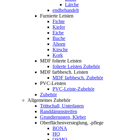
Lärche
endbehandelt
Furnierte Leisten
Fichte
Kiefer
Eiche
Buche
Ahorn
Kirsche
Kork
MDF folierte Leisten
folierte Leisten Zubehör
MDF farbbesch. Leisten
MDF farbbesch. Zubehör
PVC-Leisten
PVC-Leiste-Zubehör
Zubehör
Allgemeines Zubehör
Trittschall, Unterlagen
Randdämmstreifen
Grundierungen, Kleber
Oberflächenversieglung, -pflege
BONA
HQ
OSMO