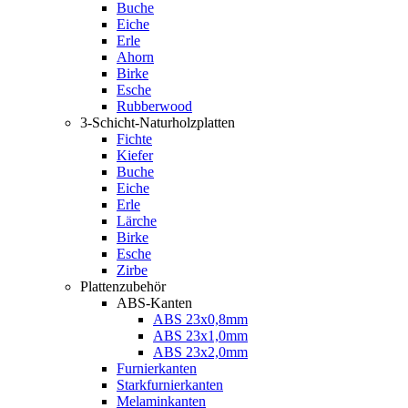
Buche
Eiche
Erle
Ahorn
Birke
Esche
Rubberwood
3-Schicht-Naturholzplatten
Fichte
Kiefer
Buche
Eiche
Erle
Lärche
Birke
Esche
Zirbe
Plattenzubehör
ABS-Kanten
ABS 23x0,8mm
ABS 23x1,0mm
ABS 23x2,0mm
Furnierkanten
Starkfurnierkanten
Melaminkanten