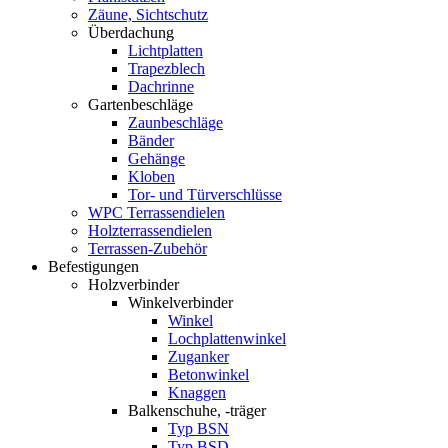
Zäune, Sichtschutz
Überdachung
Lichtplatten
Trapezblech
Dachrinne
Gartenbeschläge
Zaunbeschläge
Bänder
Gehänge
Kloben
Tor- und Türverschlüsse
WPC Terrassendielen
Holzterrassendielen
Terrassen-Zubehör
Befestigungen
Holzverbinder
Winkelverbinder
Winkel
Lochplattenwinkel
Zuganker
Betonwinkel
Knaggen
Balkenschuhe, -träger
Typ BSN
Typ BSD