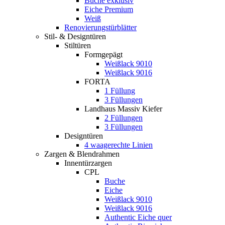
Buche exklusiv
Eiche Premium
Weiß
Renovierungstürblätter
Stil- & Designtüren
Stiltüren
Formgepägt
Weißlack 9010
Weißlack 9016
FORTA
1 Füllung
3 Füllungen
Landhaus Massiv Kiefer
2 Füllungen
3 Füllungen
Designtüren
4 waagerechte Linien
Zargen & Blendrahmen
Innentürzargen
CPL
Buche
Eiche
Weißlack 9010
Weißlack 9016
Authentic Eiche quer