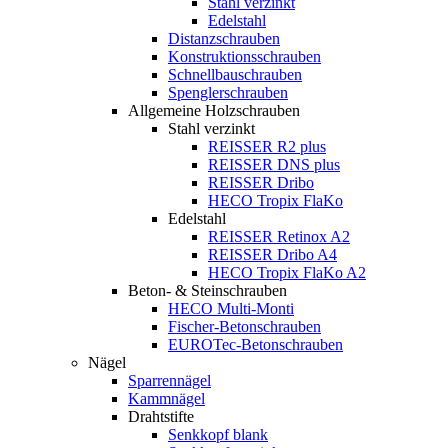
Stahl verzinkt
Edelstahl
Distanzschrauben
Konstruktionsschrauben
Schnellbauschrauben
Spenglerschrauben
Allgemeine Holzschrauben
Stahl verzinkt
REISSER R2 plus
REISSER DNS plus
REISSER Dribo
HECO Tropix FlaKo
Edelstahl
REISSER Retinox A2
REISSER Dribo A4
HECO Tropix FlaKo A2
Beton- & Steinschrauben
HECO Multi-Monti
Fischer-Betonschrauben
EUROTec-Betonschrauben
Nägel
Sparrennägel
Kammnägel
Drahtstifte
Senkkopf blank