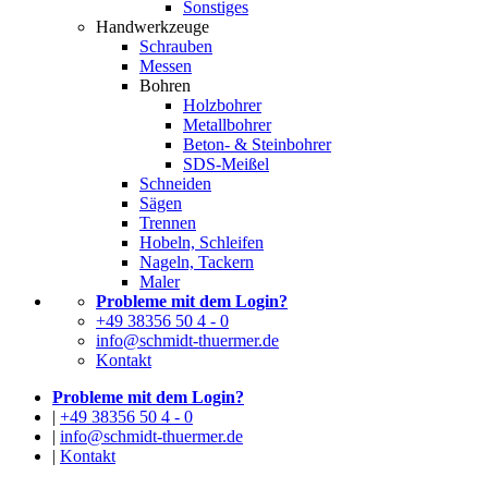
Sonstiges
Handwerkzeuge
Schrauben
Messen
Bohren
Holzbohrer
Metallbohrer
Beton- & Steinbohrer
SDS-Meißel
Schneiden
Sägen
Trennen
Hobeln, Schleifen
Nageln, Tackern
Maler
Probleme mit dem Login?
+49 38356 50 4 - 0
info@schmidt-thuermer.de
Kontakt
Probleme mit dem Login?
|
+49 38356 50 4 - 0
|
info@schmidt-thuermer.de
|
Kontakt