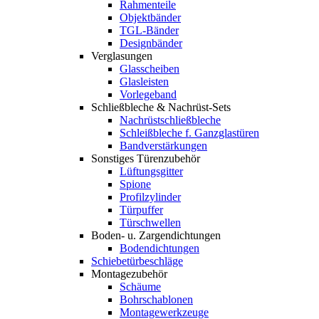
Rahmenteile
Objektbänder
TGL-Bänder
Designbänder
Verglasungen
Glasscheiben
Glasleisten
Vorlegeband
Schließbleche & Nachrüst-Sets
Nachrüstschließbleche
Schleißbleche f. Ganzglastüren
Bandverstärkungen
Sonstiges Türenzubehör
Lüftungsgitter
Spione
Profilzylinder
Türpuffer
Türschwellen
Boden- u. Zargendichtungen
Bodendichtungen
Schiebetürbeschläge
Montagezubehör
Schäume
Bohrschablonen
Montagewerkzeuge