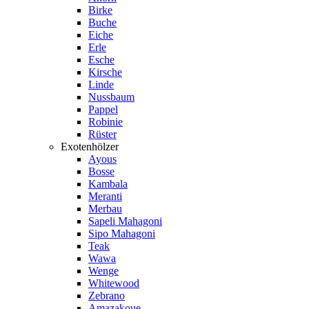
Birke
Buche
Eiche
Erle
Esche
Kirsche
Linde
Nussbaum
Pappel
Robinie
Rüster
Exotenhölzer
Ayous
Bosse
Kambala
Meranti
Merbau
Sapeli Mahagoni
Sipo Mahagoni
Teak
Wawa
Wenge
Whitewood
Zebrano
Amazakoue