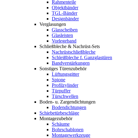
Rahmenteile
Objektbänder
TGL-Bänder
Designbänder
Verglasungen
Glasscheiben
Glasleisten
Vorlegeband
Schließbleche & Nachrüst-Sets
Nachrüstschließbleche
Schleißbleche f. Ganzglastüren
Bandverstärkungen
Sonstiges Türenzubehör
Lüftungsgitter
Spione
Profilzylinder
Türpuffer
Türschwellen
Boden- u. Zargendichtungen
Bodendichtungen
Schiebetürbeschläge
Montagezubehör
Schäume
Bohrschablonen
Montagewerkzeuge