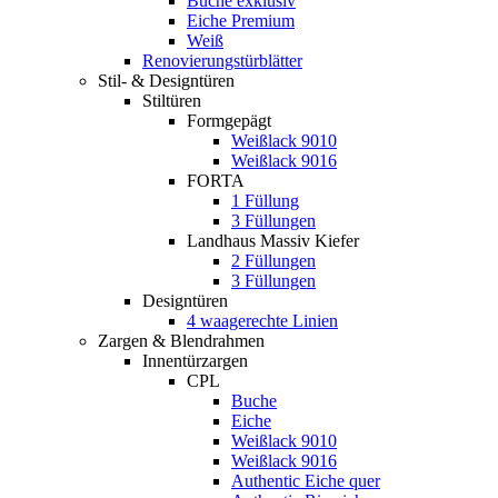
Buche exklusiv
Eiche Premium
Weiß
Renovierungstürblätter
Stil- & Designtüren
Stiltüren
Formgepägt
Weißlack 9010
Weißlack 9016
FORTA
1 Füllung
3 Füllungen
Landhaus Massiv Kiefer
2 Füllungen
3 Füllungen
Designtüren
4 waagerechte Linien
Zargen & Blendrahmen
Innentürzargen
CPL
Buche
Eiche
Weißlack 9010
Weißlack 9016
Authentic Eiche quer