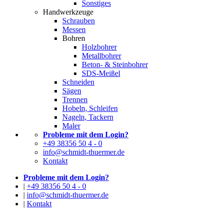
Sonstiges
Handwerkzeuge
Schrauben
Messen
Bohren
Holzbohrer
Metallbohrer
Beton- & Steinbohrer
SDS-Meißel
Schneiden
Sägen
Trennen
Hobeln, Schleifen
Nageln, Tackern
Maler
Probleme mit dem Login?
+49 38356 50 4 - 0
info@schmidt-thuermer.de
Kontakt
Probleme mit dem Login?
|
+49 38356 50 4 - 0
|
info@schmidt-thuermer.de
|
Kontakt