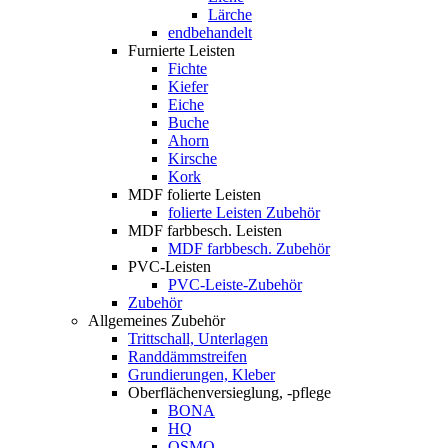
Lärche
endbehandelt
Furnierte Leisten
Fichte
Kiefer
Eiche
Buche
Ahorn
Kirsche
Kork
MDF folierte Leisten
folierte Leisten Zubehör
MDF farbbesch. Leisten
MDF farbbesch. Zubehör
PVC-Leisten
PVC-Leiste-Zubehör
Zubehör
Allgemeines Zubehör
Trittschall, Unterlagen
Randdämmstreifen
Grundierungen, Kleber
Oberflächenversieglung, -pflege
BONA
HQ
OSMO