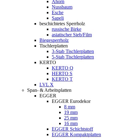
Ahorn
Nussbaum
Esche
Sapeli
beschichtetes Sperrholz
russische Birke
asiatischer Sieb/Film
Biegesperrholz
Tischlerplatten
3-Stab Tischlerplatten
5-Stab Tischlerplatten
KERTO
KERTO Q
HERTO S
KERTO T
LVL X
Span- & Arbeitsplatten
EGGER
EGGER Eurodekor
8 mm
19 mm
25 mm
16 mm
EGGER Schichtstoff
EGGER Kompaktplatten