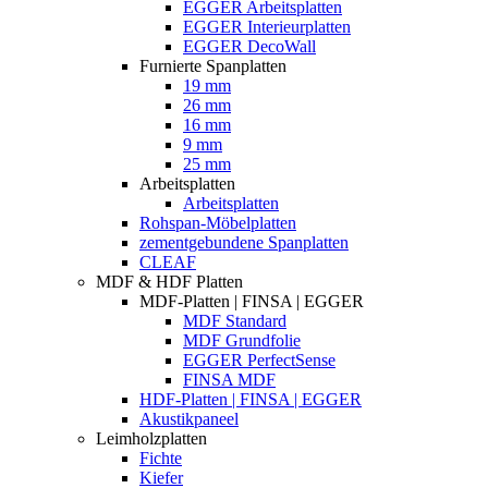
EGGER Arbeitsplatten
EGGER Interieurplatten
EGGER DecoWall
Furnierte Spanplatten
19 mm
26 mm
16 mm
9 mm
25 mm
Arbeitsplatten
Arbeitsplatten
Rohspan-Möbelplatten
zementgebundene Spanplatten
CLEAF
MDF & HDF Platten
MDF-Platten | FINSA | EGGER
MDF Standard
MDF Grundfolie
EGGER PerfectSense
FINSA MDF
HDF-Platten | FINSA | EGGER
Akustikpaneel
Leimholzplatten
Fichte
Kiefer