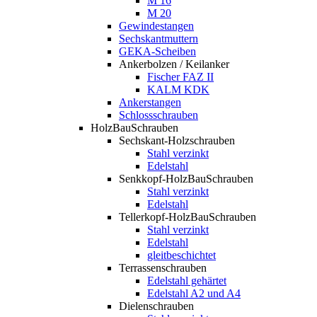
M 16
M 20
Gewindestangen
Sechskantmuttern
GEKA-Scheiben
Ankerbolzen / Keilanker
Fischer FAZ II
KALM KDK
Ankerstangen
Schlossschrauben
HolzBauSchrauben
Sechskant-Holzschrauben
Stahl verzinkt
Edelstahl
Senkkopf-HolzBauSchrauben
Stahl verzinkt
Edelstahl
Tellerkopf-HolzBauSchrauben
Stahl verzinkt
Edelstahl
gleitbeschichtet
Terrassenschrauben
Edelstahl gehärtet
Edelstahl A2 und A4
Dielenschrauben