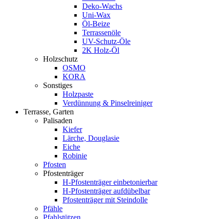
Deko-Wachs
Uni-Wax
Öl-Beize
Terrassenöle
UV-Schutz-Öle
2K Holz-Öl
Holzschutz
OSMO
KORA
Sonstiges
Holzpaste
Verdünnung & Pinselreiniger
Terrasse, Garten
Palisaden
Kiefer
Lärche, Douglasie
Eiche
Robinie
Pfosten
Pfostenträger
H-Pfostenträger einbetonierbar
H-Pfostenträger aufdübelbar
Pfostenträger mit Steindolle
Pfähle
Pfahlstützen