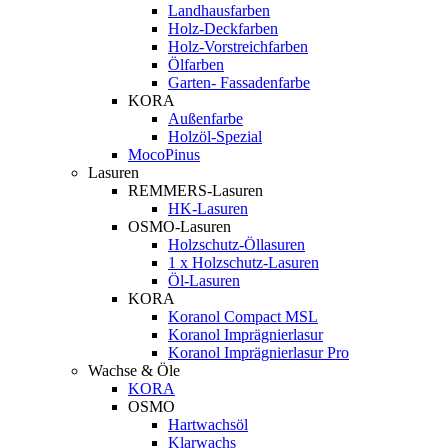
Landhausfarben
Holz-Deckfarben
Holz-Vorstreichfarben
Ölfarben
Garten- Fassadenfarbe
KORA
Außenfarbe
Holzöl-Spezial
MocoPinus
Lasuren
REMMERS-Lasuren
HK-Lasuren
OSMO-Lasuren
Holzschutz-Öllasuren
1 x Holzschutz-Lasuren
Öl-Lasuren
KORA
Koranol Compact MSL
Koranol Imprägnierlasur
Koranol Imprägnierlasur Pro
Wachse & Öle
KORA
OSMO
Hartwachsöl
Klarwachs