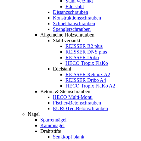
Stahl verzinkt
Edelstahl
Distanzschrauben
Konstruktionsschrauben
Schnellbauschrauben
Spenglerschrauben
Allgemeine Holzschrauben
Stahl verzinkt
REISSER R2 plus
REISSER DNS plus
REISSER Dribo
HECO Tropix FlaKo
Edelstahl
REISSER Retinox A2
REISSER Dribo A4
HECO Tropix FlaKo A2
Beton- & Steinschrauben
HECO Multi-Monti
Fischer-Betonschrauben
EUROTec-Betonschrauben
Nägel
Sparrennägel
Kammnägel
Drahtstifte
Senkkopf blank