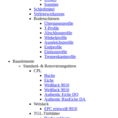
Sonstige
Schleifmittel
Verlegewerkzeuge
Bodenschienen
Übergangsprofile
T-Profile
Abschlussprofile
Winkelprofile
Ausgleichsprofile
Endprofile
Einfassprofile
Treppenkantprofile
Bauelemente
Standard- & Renovierungstüren
CPL
Buche
Eiche
Weißlack 9010
Weißlack 9016
Authentic Eiche DQ
Authentic RissEiche DA
Weislack
EPC reinweiß 9010
TGL-Türblätter