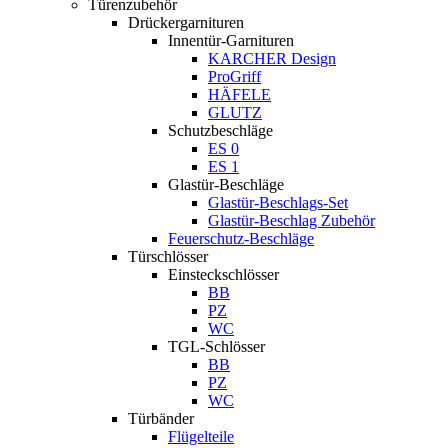
Türenzubehör
Drückergarnituren
Innentür-Garnituren
KARCHER Design
ProGriff
HÄFELE
GLUTZ
Schutzbeschläge
ES 0
ES 1
Glastür-Beschläge
Glastür-Beschlags-Set
Glastür-Beschlag Zubehör
Feuerschutz-Beschläge
Türschlösser
Einsteckschlösser
BB
PZ
WC
TGL-Schlösser
BB
PZ
WC
Türbänder
Flügelteile