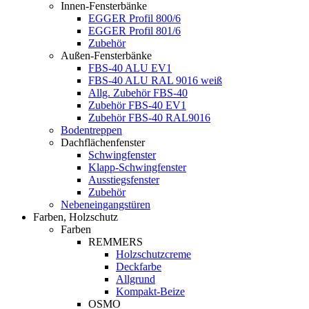
Innen-Fensterbänke
EGGER Profil 800/6
EGGER Profil 801/6
Zubehör
Außen-Fensterbänke
FBS-40 ALU EV1
FBS-40 ALU RAL 9016 weiß
Allg. Zubehör FBS-40
Zubehör FBS-40 EV1
Zubehör FBS-40 RAL9016
Bodentreppen
Dachflächenfenster
Schwingfenster
Klapp-Schwingfenster
Ausstiegsfenster
Zubehör
Nebeneingangstüren
Farben, Holzschutz
Farben
REMMERS
Holzschutzcreme
Deckfarbe
Allgrund
Kompakt-Beize
OSMO