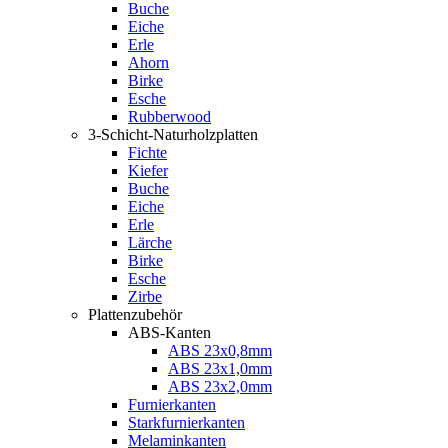
Buche
Eiche
Erle
Ahorn
Birke
Esche
Rubberwood
3-Schicht-Naturholzplatten
Fichte
Kiefer
Buche
Eiche
Erle
Lärche
Birke
Esche
Zirbe
Plattenzubehör
ABS-Kanten
ABS 23x0,8mm
ABS 23x1,0mm
ABS 23x2,0mm
Furnierkanten
Starkfurnierkanten
Melaminkanten