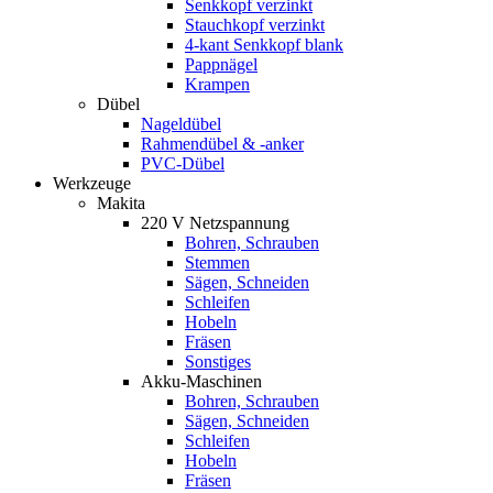
Senkkopf verzinkt
Stauchkopf verzinkt
4-kant Senkkopf blank
Pappnägel
Krampen
Dübel
Nageldübel
Rahmendübel & -anker
PVC-Dübel
Werkzeuge
Makita
220 V Netzspannung
Bohren, Schrauben
Stemmen
Sägen, Schneiden
Schleifen
Hobeln
Fräsen
Sonstiges
Akku-Maschinen
Bohren, Schrauben
Sägen, Schneiden
Schleifen
Hobeln
Fräsen