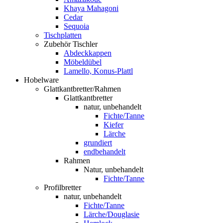
Khaya Mahagoni
Cedar
Sequoia
Tischplatten
Zubehör Tischler
Abdeckkappen
Möbeldübel
Lamello, Konus-Plattl
Hobelware
Glattkantbretter/Rahmen
Glattkantbretter
natur, unbehandelt
Fichte/Tanne
Kiefer
Lärche
grundiert
endbehandelt
Rahmen
Natur, unbehandelt
Fichte/Tanne
Profilbretter
natur, unbehandelt
Fichte/Tanne
Lärche/Douglasie