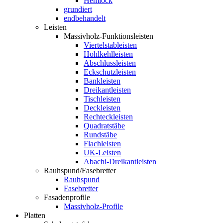
Hemlock
grundiert
endbehandelt
Leisten
Massivholz-Funktionsleisten
Viertelstableisten
Hohlkehlleisten
Abschlussleisten
Eckschutzleisten
Bankleisten
Dreikantleisten
Tischleisten
Deckleisten
Rechteckleisten
Quadratstäbe
Rundstäbe
Flachleisten
UK-Leisten
Abachi-Dreikantleisten
Rauhspund/Fasebretter
Rauhspund
Fasebretter
Fasadenprofile
Massivholz-Profile
Platten