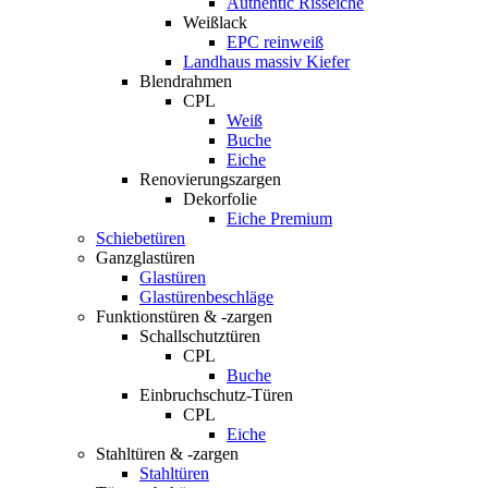
Authentic Risseiche
Weißlack
EPC reinweiß
Landhaus massiv Kiefer
Blendrahmen
CPL
Weiß
Buche
Eiche
Renovierungszargen
Dekorfolie
Eiche Premium
Schiebetüren
Ganzglastüren
Glastüren
Glastürenbeschläge
Funktionstüren & -zargen
Schallschutztüren
CPL
Buche
Einbruchschutz-Türen
CPL
Eiche
Stahltüren & -zargen
Stahltüren