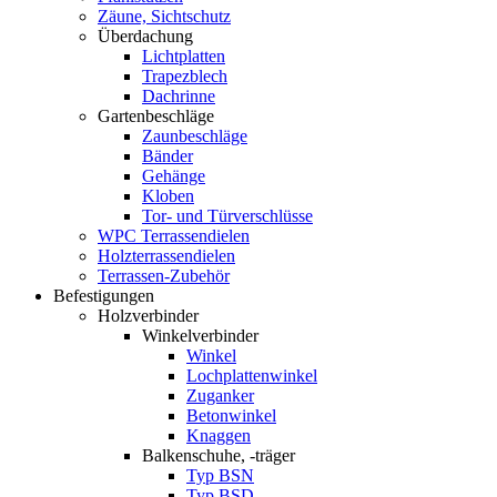
Zäune, Sichtschutz
Überdachung
Lichtplatten
Trapezblech
Dachrinne
Gartenbeschläge
Zaunbeschläge
Bänder
Gehänge
Kloben
Tor- und Türverschlüsse
WPC Terrassendielen
Holzterrassendielen
Terrassen-Zubehör
Befestigungen
Holzverbinder
Winkelverbinder
Winkel
Lochplattenwinkel
Zuganker
Betonwinkel
Knaggen
Balkenschuhe, -träger
Typ BSN
Typ BSD