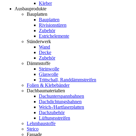
Kleber
Ausbauprodukte
Bauplatten
Bauplatten
Rivisionstüren
Zubehör
Estrichelemente
Ständerwerk
Wand
Decke
Zubehör
Dämmstoffe
Steinwolle
Glaswolle
Trittschall, Randdämmstreifen
Folien & Klebebänder
Dachbaumaterialien
Dachunterspannbahnen
Dachdichtungsbahnen
Weich-/Hartfaserplatten
Dachzubehör
Lüftungsstreifen
Lehmbaustoffe
Steico
Fassade