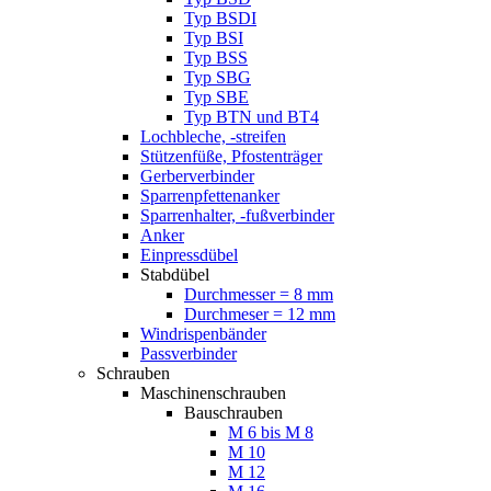
Typ BSDI
Typ BSI
Typ BSS
Typ SBG
Typ SBE
Typ BTN und BT4
Lochbleche, -streifen
Stützenfüße, Pfostenträger
Gerberverbinder
Sparrenpfettenanker
Sparrenhalter, -fußverbinder
Anker
Einpressdübel
Stabdübel
Durchmesser = 8 mm
Durchmeser = 12 mm
Windrispenbänder
Passverbinder
Schrauben
Maschinenschrauben
Bauschrauben
M 6 bis M 8
M 10
M 12