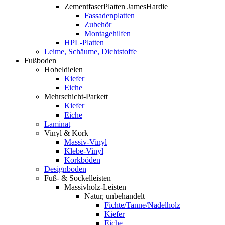
ZementfaserPlatten JamesHardie
Fassadenplatten
Zubehör
Montagehilfen
HPL-Platten
Leime, Schäume, Dichtstoffe
Fußboden
Hobeldielen
Kiefer
Eiche
Mehrschicht-Parkett
Kiefer
Eiche
Laminat
Vinyl & Kork
Massiv-Vinyl
Klebe-Vinyl
Korkböden
Designboden
Fuß- & Sockelleisten
Massivholz-Leisten
Natur, unbehandelt
Fichte/Tanne/Nadelholz
Kiefer
Eiche