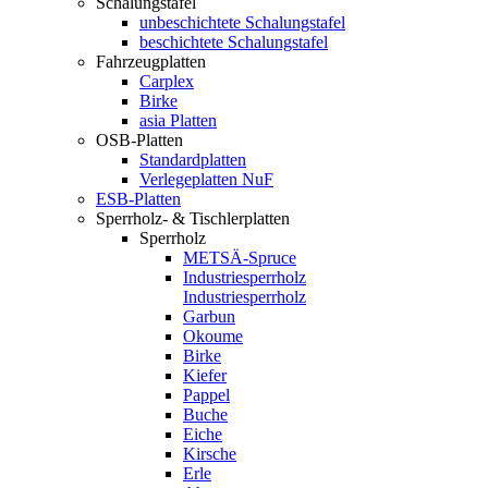
Schalungstafel
unbeschichtete Schalungstafel
beschichtete Schalungstafel
Fahrzeugplatten
Carplex
Birke
asia Platten
OSB-Platten
Standardplatten
Verlegeplatten NuF
ESB-Platten
Sperrholz- & Tischlerplatten
Sperrholz
METSÄ-Spruce
Industriesperrholz
Industriesperrholz
Garbun
Okoume
Birke
Kiefer
Pappel
Buche
Eiche
Kirsche
Erle