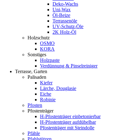
Deko-Wachs
Uni-Wax
Öl-Beize
Terrassenöle
UV-Schutz-Öle
2K Holz-Öl
Holzschutz
OSMO
KORA
Sonstiges
Holzpaste
Verdünnung & Pinselreiniger
Terrasse, Garten
Palisaden
Kiefer
Lärche, Douglasie
Eiche
Robinie
Pfosten
Pfostenträger
H-Pfostenträger einbetonierbar
H-Pfostenträger aufdübelbar
Pfostenträger mit Steindolle
Pfähle
Pfahlstützen