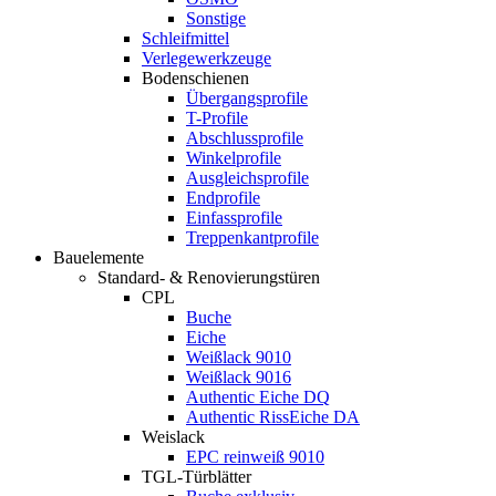
Sonstige
Schleifmittel
Verlegewerkzeuge
Bodenschienen
Übergangsprofile
T-Profile
Abschlussprofile
Winkelprofile
Ausgleichsprofile
Endprofile
Einfassprofile
Treppenkantprofile
Bauelemente
Standard- & Renovierungstüren
CPL
Buche
Eiche
Weißlack 9010
Weißlack 9016
Authentic Eiche DQ
Authentic RissEiche DA
Weislack
EPC reinweiß 9010
TGL-Türblätter