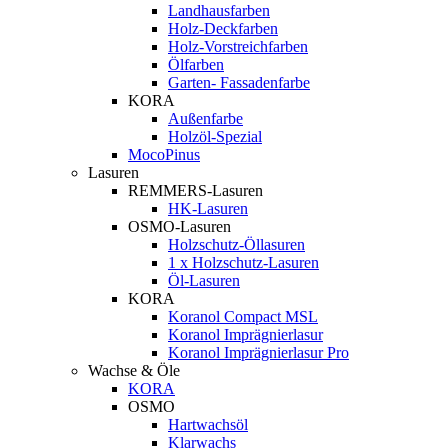
Landhausfarben
Holz-Deckfarben
Holz-Vorstreichfarben
Ölfarben
Garten- Fassadenfarbe
KORA
Außenfarbe
Holzöl-Spezial
MocoPinus
Lasuren
REMMERS-Lasuren
HK-Lasuren
OSMO-Lasuren
Holzschutz-Öllasuren
1 x Holzschutz-Lasuren
Öl-Lasuren
KORA
Koranol Compact MSL
Koranol Imprägnierlasur
Koranol Imprägnierlasur Pro
Wachse & Öle
KORA
OSMO
Hartwachsöl
Klarwachs