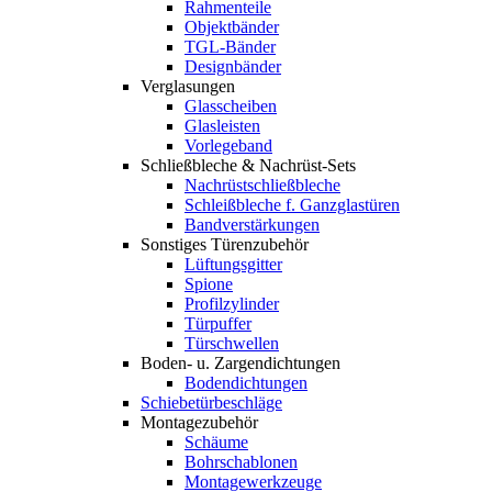
Rahmenteile
Objektbänder
TGL-Bänder
Designbänder
Verglasungen
Glasscheiben
Glasleisten
Vorlegeband
Schließbleche & Nachrüst-Sets
Nachrüstschließbleche
Schleißbleche f. Ganzglastüren
Bandverstärkungen
Sonstiges Türenzubehör
Lüftungsgitter
Spione
Profilzylinder
Türpuffer
Türschwellen
Boden- u. Zargendichtungen
Bodendichtungen
Schiebetürbeschläge
Montagezubehör
Schäume
Bohrschablonen
Montagewerkzeuge