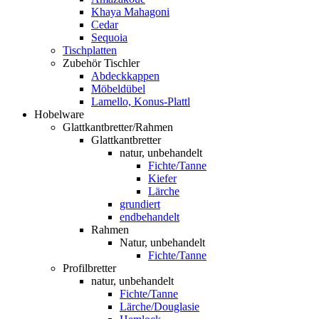
Khaya Mahagoni
Cedar
Sequoia
Tischplatten
Zubehör Tischler
Abdeckkappen
Möbeldübel
Lamello, Konus-Plattl
Hobelware
Glattkantbretter/Rahmen
Glattkantbretter
natur, unbehandelt
Fichte/Tanne
Kiefer
Lärche
grundiert
endbehandelt
Rahmen
Natur, unbehandelt
Fichte/Tanne
Profilbretter
natur, unbehandelt
Fichte/Tanne
Lärche/Douglasie