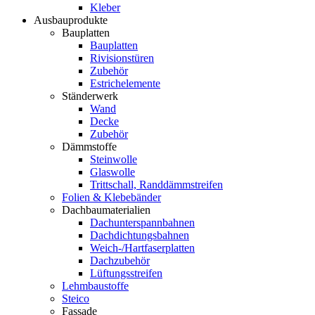
Kleber
Ausbauprodukte
Bauplatten
Bauplatten
Rivisionstüren
Zubehör
Estrichelemente
Ständerwerk
Wand
Decke
Zubehör
Dämmstoffe
Steinwolle
Glaswolle
Trittschall, Randdämmstreifen
Folien & Klebebänder
Dachbaumaterialien
Dachunterspannbahnen
Dachdichtungsbahnen
Weich-/Hartfaserplatten
Dachzubehör
Lüftungsstreifen
Lehmbaustoffe
Steico
Fassade