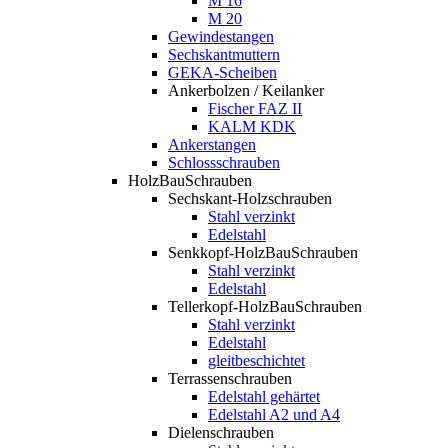
M 16
M 20
Gewindestangen
Sechskantmuttern
GEKA-Scheiben
Ankerbolzen / Keilanker
Fischer FAZ II
KALM KDK
Ankerstangen
Schlossschrauben
HolzBauSchrauben
Sechskant-Holzschrauben
Stahl verzinkt
Edelstahl
Senkkopf-HolzBauSchrauben
Stahl verzinkt
Edelstahl
Tellerkopf-HolzBauSchrauben
Stahl verzinkt
Edelstahl
gleitbeschichtet
Terrassenschrauben
Edelstahl gehärtet
Edelstahl A2 und A4
Dielenschrauben