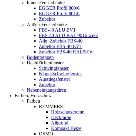
Innen-Fensterbänke
EGGER Profil 800/6
EGGER Profil 801/6
Zubehör
Außen-Fensterbänke
FBS-40 ALU EV1
FBS-40 ALU RAL 9016 weiß
Allg. Zubehör FBS-40
Zubehör FBS-40 EV1
Zubehör FBS-40 RAL9016
Bodentreppen
Dachflächenfenster
Schwingfenster
Klapp-Schwingfenster
Ausstiegsfenster
Zubehör
Nebeneingangstüren
Farben, Holzschutz
Farben
REMMERS
Holzschutzcreme
Deckfarbe
Allgrund
Kompakt-Beize
OSMO