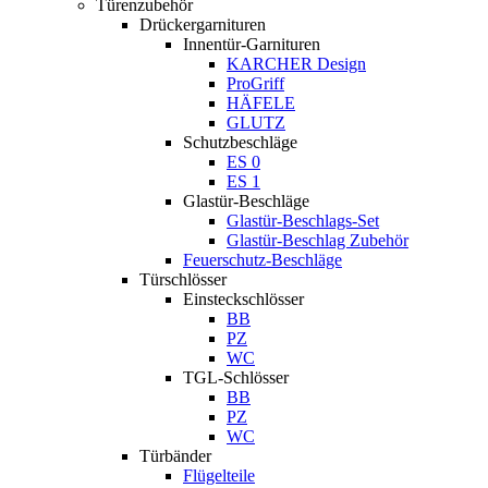
Türenzubehör
Drückergarnituren
Innentür-Garnituren
KARCHER Design
ProGriff
HÄFELE
GLUTZ
Schutzbeschläge
ES 0
ES 1
Glastür-Beschläge
Glastür-Beschlags-Set
Glastür-Beschlag Zubehör
Feuerschutz-Beschläge
Türschlösser
Einsteckschlösser
BB
PZ
WC
TGL-Schlösser
BB
PZ
WC
Türbänder
Flügelteile