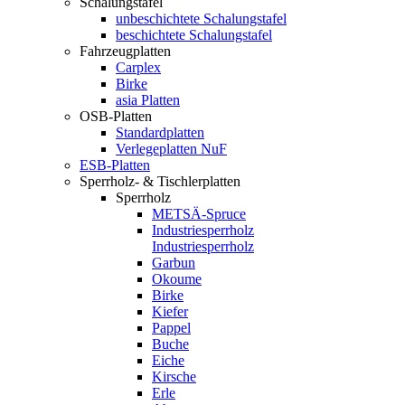
Schalungstafel
unbeschichtete Schalungstafel
beschichtete Schalungstafel
Fahrzeugplatten
Carplex
Birke
asia Platten
OSB-Platten
Standardplatten
Verlegeplatten NuF
ESB-Platten
Sperrholz- & Tischlerplatten
Sperrholz
METSÄ-Spruce
Industriesperrholz
Industriesperrholz
Garbun
Okoume
Birke
Kiefer
Pappel
Buche
Eiche
Kirsche
Erle