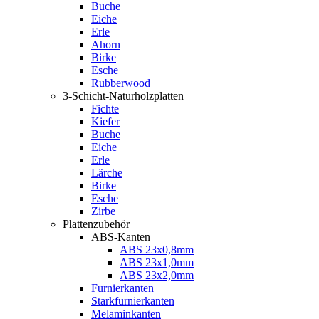
Buche
Eiche
Erle
Ahorn
Birke
Esche
Rubberwood
3-Schicht-Naturholzplatten
Fichte
Kiefer
Buche
Eiche
Erle
Lärche
Birke
Esche
Zirbe
Plattenzubehör
ABS-Kanten
ABS 23x0,8mm
ABS 23x1,0mm
ABS 23x2,0mm
Furnierkanten
Starkfurnierkanten
Melaminkanten