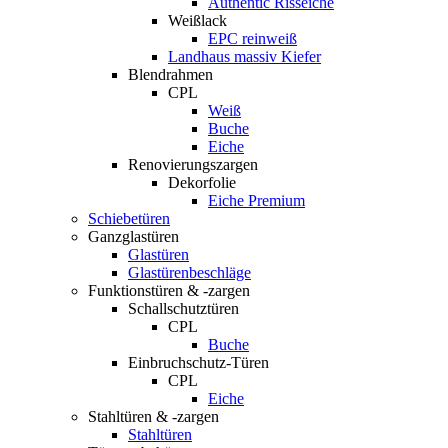
Authentic Risseiche
Weißlack
EPC reinweiß
Landhaus massiv Kiefer
Blendrahmen
CPL
Weiß
Buche
Eiche
Renovierungszargen
Dekorfolie
Eiche Premium
Schiebetüren
Ganzglastüren
Glastüren
Glastürenbeschläge
Funktionstüren & -zargen
Schallschutztüren
CPL
Buche
Einbruchschutz-Türen
CPL
Eiche
Stahltüren & -zargen
Stahltüren