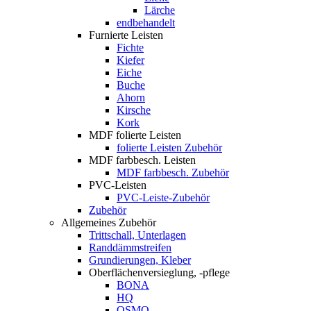
Lärche
endbehandelt
Furnierte Leisten
Fichte
Kiefer
Eiche
Buche
Ahorn
Kirsche
Kork
MDF folierte Leisten
folierte Leisten Zubehör
MDF farbbesch. Leisten
MDF farbbesch. Zubehör
PVC-Leisten
PVC-Leiste-Zubehör
Zubehör
Allgemeines Zubehör
Trittschall, Unterlagen
Randdämmstreifen
Grundierungen, Kleber
Oberflächenversieglung, -pflege
BONA
HQ
OSMO