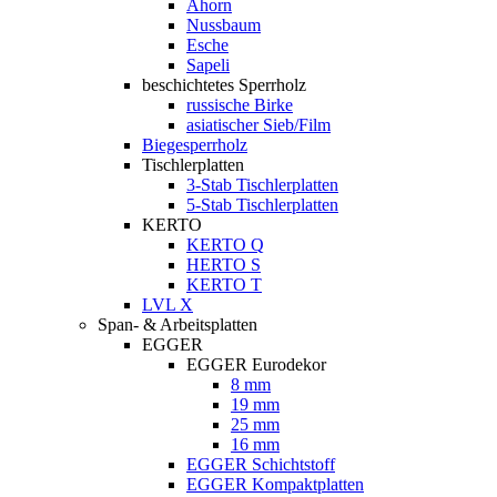
Ahorn
Nussbaum
Esche
Sapeli
beschichtetes Sperrholz
russische Birke
asiatischer Sieb/Film
Biegesperrholz
Tischlerplatten
3-Stab Tischlerplatten
5-Stab Tischlerplatten
KERTO
KERTO Q
HERTO S
KERTO T
LVL X
Span- & Arbeitsplatten
EGGER
EGGER Eurodekor
8 mm
19 mm
25 mm
16 mm
EGGER Schichtstoff
EGGER Kompaktplatten