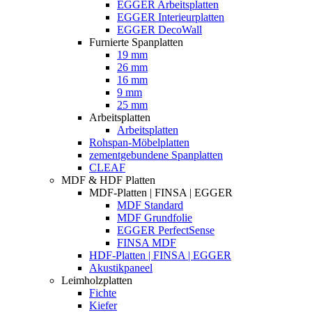
EGGER Arbeitsplatten
EGGER Interieurplatten
EGGER DecoWall
Furnierte Spanplatten
19 mm
26 mm
16 mm
9 mm
25 mm
Arbeitsplatten
Arbeitsplatten
Rohspan-Möbelplatten
zementgebundene Spanplatten
CLEAF
MDF & HDF Platten
MDF-Platten | FINSA | EGGER
MDF Standard
MDF Grundfolie
EGGER PerfectSense
FINSA MDF
HDF-Platten | FINSA | EGGER
Akustikpaneel
Leimholzplatten
Fichte
Kiefer