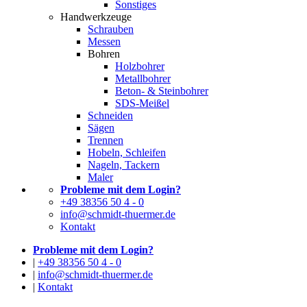
Sonstiges
Handwerkzeuge
Schrauben
Messen
Bohren
Holzbohrer
Metallbohrer
Beton- & Steinbohrer
SDS-Meißel
Schneiden
Sägen
Trennen
Hobeln, Schleifen
Nageln, Tackern
Maler
Probleme mit dem Login?
+49 38356 50 4 - 0
info@schmidt-thuermer.de
Kontakt
Probleme mit dem Login?
|
+49 38356 50 4 - 0
|
info@schmidt-thuermer.de
|
Kontakt