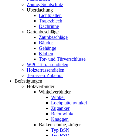
Zäune, Sichtschutz
Überdachung
Lichtplatten
Trapezblech
Dachrinne
Gartenbeschläge
Zaunbeschläge
Bänder
Gehänge
Kloben
Tor- und Türverschlüsse
WPC Terrassendielen
Holzterrassendielen
Terrassen-Zubehör
Befestigungen
Holzverbinder
Winkelverbinder
Winkel
Lochplattenwinkel
Zuganker
Betonwinkel
Knaggen
Balkenschuhe, -träger
Typ BSN
Typ BSD