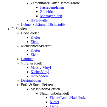
ZementfaserPlatten JamesHardie
Fassadenplatten
Zubehör
Montagehilfen
HPL-Platten
Leime, Schäume, Dichtstoffe
Fußboden
Hobeldielen
Kiefer
Eiche
Mehrschicht-Parkett
Kiefer
Eiche
Laminat
Vinyl & Kork
Massiv-Vinyl
Klebe-Vinyl
Korkböden
Designboden
Fuß- & Sockelleisten
Massivholz-Leisten
Natur, unbehandelt
Fichte/Tanne/Nadelholz
Kiefer
Eiche