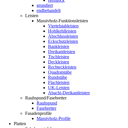
Hemlock
grundiert
endbehandelt
Leisten
Massivholz-Funktionsleisten
Viertelstableisten
Hohlkehlleisten
Abschlussleisten
Eckschutzleisten
Bankleisten
Dreikantleisten
Tischleisten
Deckleisten
Rechteckleisten
Quadratstäbe
Rundstäbe
Flachleisten
UK-Leisten
Abachi-Dreikantleisten
Rauhspund/Fasebretter
Rauhspund
Fasebretter
Fasadenprofile
Massivholz-Profile
Platten