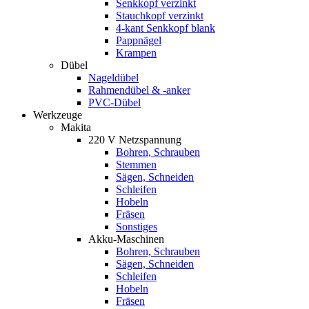
Senkkopf verzinkt
Stauchkopf verzinkt
4-kant Senkkopf blank
Pappnägel
Krampen
Dübel
Nageldübel
Rahmendübel & -anker
PVC-Dübel
Werkzeuge
Makita
220 V Netzspannung
Bohren, Schrauben
Stemmen
Sägen, Schneiden
Schleifen
Hobeln
Fräsen
Sonstiges
Akku-Maschinen
Bohren, Schrauben
Sägen, Schneiden
Schleifen
Hobeln
Fräsen