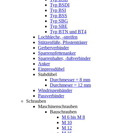
Typ BSDI
Typ BSI
Typ BSS
Typ SBG
Typ SBE
Typ BTN und BT4
Lochbleche, -streifen
Stützenfüße, Pfostenträger
Gerberverbinder
Sparrenpfettenanker
Sparrenhalter, -fußverbinder
Anker
Einpressdübel
Stabdübel
Durchmesser = 8 mm
Durchmeser = 12 mm
Windrispenbänder
Passverbinder
Schrauben
Maschinenschrauben
Bauschrauben
M 6 bis M 8
M 10
M 12