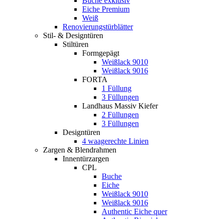
Buche exklusiv
Eiche Premium
Weiß
Renovierungstürblätter
Stil- & Designtüren
Stiltüren
Formgepägt
Weißlack 9010
Weißlack 9016
FORTA
1 Füllung
3 Füllungen
Landhaus Massiv Kiefer
2 Füllungen
3 Füllungen
Designtüren
4 waagerechte Linien
Zargen & Blendrahmen
Innentürzargen
CPL
Buche
Eiche
Weißlack 9010
Weißlack 9016
Authentic Eiche quer