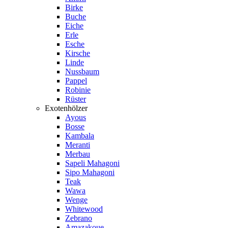
Birke
Buche
Eiche
Erle
Esche
Kirsche
Linde
Nussbaum
Pappel
Robinie
Rüster
Exotenhölzer
Ayous
Bosse
Kambala
Meranti
Merbau
Sapeli Mahagoni
Sipo Mahagoni
Teak
Wawa
Wenge
Whitewood
Zebrano
Amazakoue