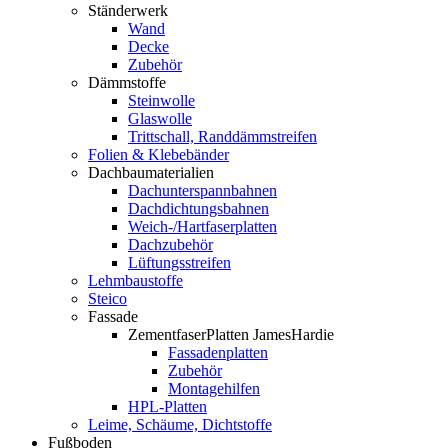
Ständerwerk
Wand
Decke
Zubehör
Dämmstoffe
Steinwolle
Glaswolle
Trittschall, Randdämmstreifen
Folien & Klebebänder
Dachbaumaterialien
Dachunterspannbahnen
Dachdichtungsbahnen
Weich-/Hartfaserplatten
Dachzubehör
Lüftungsstreifen
Lehmbaustoffe
Steico
Fassade
ZementfaserPlatten JamesHardie
Fassadenplatten
Zubehör
Montagehilfen
HPL-Platten
Leime, Schäume, Dichtstoffe
Fußboden