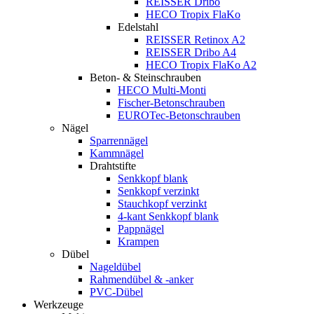
REISSER Dribo
HECO Tropix FlaKo
Edelstahl
REISSER Retinox A2
REISSER Dribo A4
HECO Tropix FlaKo A2
Beton- & Steinschrauben
HECO Multi-Monti
Fischer-Betonschrauben
EUROTec-Betonschrauben
Nägel
Sparrennägel
Kammnägel
Drahtstifte
Senkkopf blank
Senkkopf verzinkt
Stauchkopf verzinkt
4-kant Senkkopf blank
Pappnägel
Krampen
Dübel
Nageldübel
Rahmendübel & -anker
PVC-Dübel
Werkzeuge