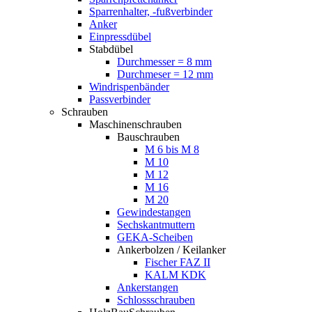
Sparrenhalter, -fußverbinder
Anker
Einpressdübel
Stabdübel
Durchmesser = 8 mm
Durchmeser = 12 mm
Windrispenbänder
Passverbinder
Schrauben
Maschinenschrauben
Bauschrauben
M 6 bis M 8
M 10
M 12
M 16
M 20
Gewindestangen
Sechskantmuttern
GEKA-Scheiben
Ankerbolzen / Keilanker
Fischer FAZ II
KALM KDK
Ankerstangen
Schlossschrauben