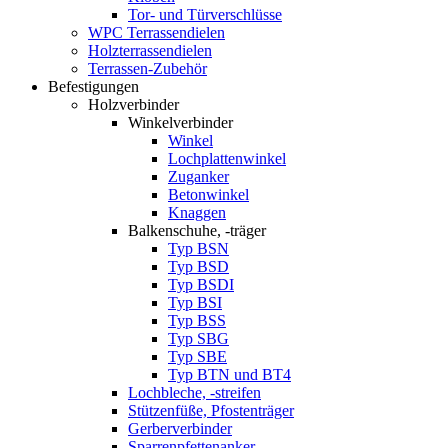
Tor- und Türverschlüsse
WPC Terrassendielen
Holzterrassendielen
Terrassen-Zubehör
Befestigungen
Holzverbinder
Winkelverbinder
Winkel
Lochplattenwinkel
Zuganker
Betonwinkel
Knaggen
Balkenschuhe, -träger
Typ BSN
Typ BSD
Typ BSDI
Typ BSI
Typ BSS
Typ SBG
Typ SBE
Typ BTN und BT4
Lochbleche, -streifen
Stützenfüße, Pfostenträger
Gerberverbinder
Sparrenpfettenanker