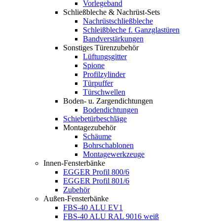
Vorlegeband
Schließbleche & Nachrüst-Sets
Nachrüstschließbleche
Schleißbleche f. Ganzglastüren
Bandverstärkungen
Sonstiges Türenzubehör
Lüftungsgitter
Spione
Profilzylinder
Türpuffer
Türschwellen
Boden- u. Zargendichtungen
Bodendichtungen
Schiebetürbeschläge
Montagezubehör
Schäume
Bohrschablonen
Montagewerkzeuge
Innen-Fensterbänke
EGGER Profil 800/6
EGGER Profil 801/6
Zubehör
Außen-Fensterbänke
FBS-40 ALU EV1
FBS-40 ALU RAL 9016 weiß