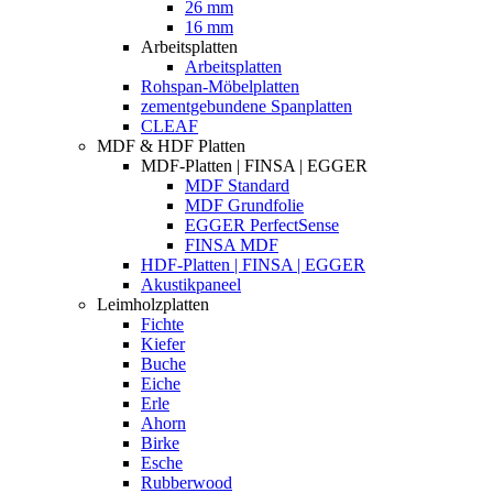
26 mm
16 mm
Arbeitsplatten
Arbeitsplatten
Rohspan-Möbelplatten
zementgebundene Spanplatten
CLEAF
MDF & HDF Platten
MDF-Platten | FINSA | EGGER
MDF Standard
MDF Grundfolie
EGGER PerfectSense
FINSA MDF
HDF-Platten | FINSA | EGGER
Akustikpaneel
Leimholzplatten
Fichte
Kiefer
Buche
Eiche
Erle
Ahorn
Birke
Esche
Rubberwood