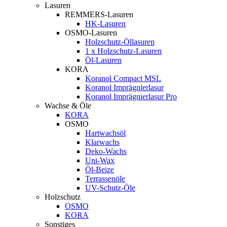
Lasuren
REMMERS-Lasuren
HK-Lasuren
OSMO-Lasuren
Holzschutz-Öllasuren
1 x Holzschutz-Lasuren
Öl-Lasuren
KORA
Koranol Compact MSL
Koranol Imprägnierlasur
Koranol Imprägnierlasur Pro
Wachse & Öle
KORA
OSMO
Hartwachsöl
Klarwachs
Deko-Wachs
Uni-Wax
Öl-Beize
Terrassenöle
UV-Schutz-Öle
Holzschutz
OSMO
KORA
Sonstiges