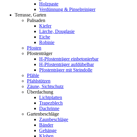
Holzpaste
Verdünnung & Pinselreiniger
Terrasse, Garten
Palisaden
Kiefer
Lärche, Douglasie
Eiche
Robinie
Pfosten
Pfostenträger
H-Pfostenträger einbetonierbar
H-Pfostenträger aufdübelbar
Pfostenträger mit Steindolle
Pfähle
Pfahlstützen
Zäune, Sichtschutz
Überdachung
Lichtplatten
Trapezblech
Dachrinne
Gartenbeschläge
Zaunbeschläge
Bänder
Gehänge
Kloben