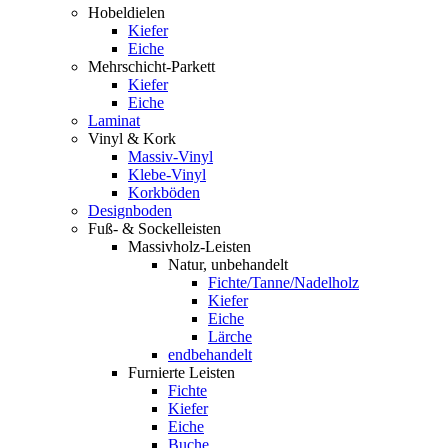
Hobeldielen
Kiefer
Eiche
Mehrschicht-Parkett
Kiefer
Eiche
Laminat
Vinyl & Kork
Massiv-Vinyl
Klebe-Vinyl
Korkböden
Designboden
Fuß- & Sockelleisten
Massivholz-Leisten
Natur, unbehandelt
Fichte/Tanne/Nadelholz
Kiefer
Eiche
Lärche
endbehandelt
Furnierte Leisten
Fichte
Kiefer
Eiche
Buche