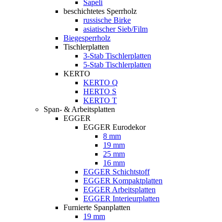
Sapeli
beschichtetes Sperrholz
russische Birke
asiatischer Sieb/Film
Biegesperrholz
Tischlerplatten
3-Stab Tischlerplatten
5-Stab Tischlerplatten
KERTO
KERTO Q
HERTO S
KERTO T
Span- & Arbeitsplatten
EGGER
EGGER Eurodekor
8 mm
19 mm
25 mm
16 mm
EGGER Schichtstoff
EGGER Kompaktplatten
EGGER Arbeitsplatten
EGGER Interieurplatten
Furnierte Spanplatten
19 mm