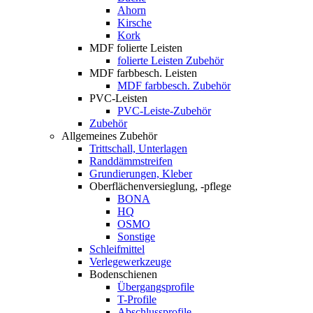
Ahorn
Kirsche
Kork
MDF folierte Leisten
folierte Leisten Zubehör
MDF farbbesch. Leisten
MDF farbbesch. Zubehör
PVC-Leisten
PVC-Leiste-Zubehör
Zubehör
Allgemeines Zubehör
Trittschall, Unterlagen
Randdämmstreifen
Grundierungen, Kleber
Oberflächenversieglung, -pflege
BONA
HQ
OSMO
Sonstige
Schleifmittel
Verlegewerkzeuge
Bodenschienen
Übergangsprofile
T-Profile
Abschlussprofile