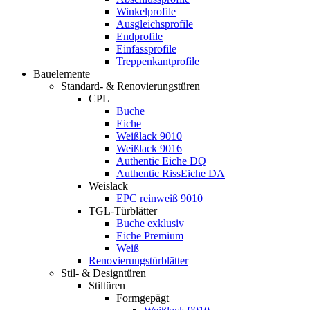
Winkelprofile
Ausgleichsprofile
Endprofile
Einfassprofile
Treppenkantprofile
Bauelemente
Standard- & Renovierungstüren
CPL
Buche
Eiche
Weißlack 9010
Weißlack 9016
Authentic Eiche DQ
Authentic RissEiche DA
Weislack
EPC reinweiß 9010
TGL-Türblätter
Buche exklusiv
Eiche Premium
Weiß
Renovierungstürblätter
Stil- & Designtüren
Stiltüren
Formgepägt