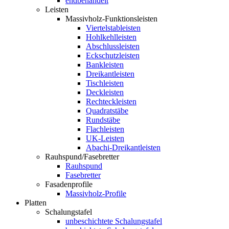
endbehandelt
Leisten
Massivholz-Funktionsleisten
Viertelstableisten
Hohlkehlleisten
Abschlussleisten
Eckschutzleisten
Bankleisten
Dreikantleisten
Tischleisten
Deckleisten
Rechteckleisten
Quadratstäbe
Rundstäbe
Flachleisten
UK-Leisten
Abachi-Dreikantleisten
Rauhspund/Fasebretter
Rauhspund
Fasebretter
Fasadenprofile
Massivholz-Profile
Platten
Schalungstafel
unbeschichtete Schalungstafel