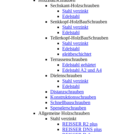
HolzBauSchrauben
Sechskant-Holzschrauben
Stahl verzinkt
Edelstahl
Senkkopf-HolzBauSchrauben
Stahl verzinkt
Edelstahl
Tellerkopf-HolzBauSchrauben
Stahl verzinkt
Edelstahl
gleitbeschichtet
Terrassenschrauben
Edelstahl gehärtet
Edelstahl A2 und A4
Dielenschrauben
Stahl verzinkt
Edelstahl
Distanzschrauben
Konstruktionsschrauben
Schnellbauschrauben
Spenglerschrauben
Allgemeine Holzschrauben
Stahl verzinkt
REISSER R2 plus
REISSER DNS plus