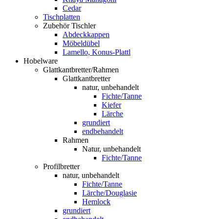
Cedar
Tischplatten
Zubehör Tischler
Abdeckkappen
Möbeldübel
Lamello, Konus-Plattl
Hobelware
Glattkantbretter/Rahmen
Glattkantbretter
natur, unbehandelt
Fichte/Tanne
Kiefer
Lärche
grundiert
endbehandelt
Rahmen
Natur, unbehandelt
Fichte/Tanne
Profilbretter
natur, unbehandelt
Fichte/Tanne
Lärche/Douglasie
Hemlock
grundiert