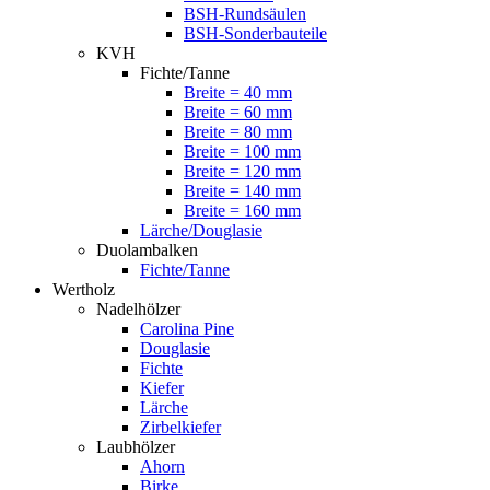
BSH-Rundsäulen
BSH-Sonderbauteile
KVH
Fichte/Tanne
Breite = 40 mm
Breite = 60 mm
Breite = 80 mm
Breite = 100 mm
Breite = 120 mm
Breite = 140 mm
Breite = 160 mm
Lärche/Douglasie
Duolambalken
Fichte/Tanne
Wertholz
Nadelhölzer
Carolina Pine
Douglasie
Fichte
Kiefer
Lärche
Zirbelkiefer
Laubhölzer
Ahorn
Birke