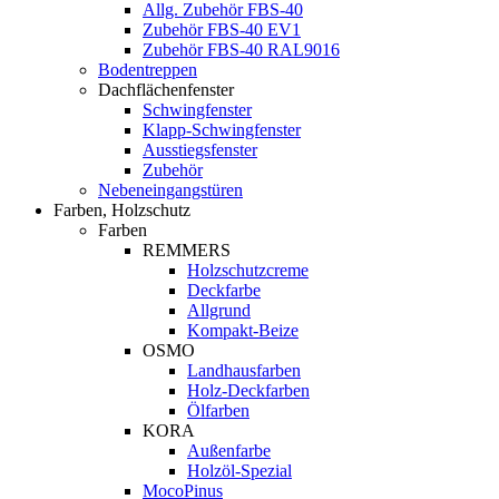
Allg. Zubehör FBS-40
Zubehör FBS-40 EV1
Zubehör FBS-40 RAL9016
Bodentreppen
Dachflächenfenster
Schwingfenster
Klapp-Schwingfenster
Ausstiegsfenster
Zubehör
Nebeneingangstüren
Farben, Holzschutz
Farben
REMMERS
Holzschutzcreme
Deckfarbe
Allgrund
Kompakt-Beize
OSMO
Landhausfarben
Holz-Deckfarben
Ölfarben
KORA
Außenfarbe
Holzöl-Spezial
MocoPinus