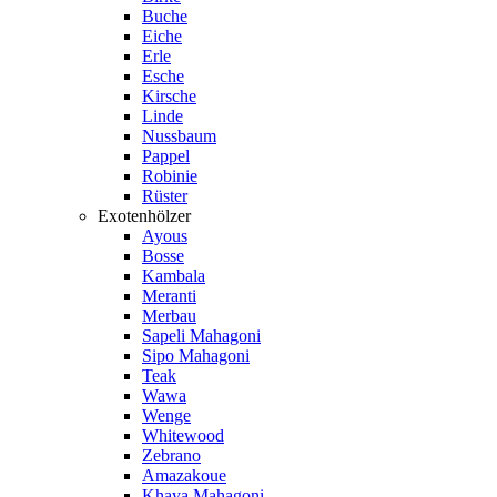
Buche
Eiche
Erle
Esche
Kirsche
Linde
Nussbaum
Pappel
Robinie
Rüster
Exotenhölzer
Ayous
Bosse
Kambala
Meranti
Merbau
Sapeli Mahagoni
Sipo Mahagoni
Teak
Wawa
Wenge
Whitewood
Zebrano
Amazakoue
Khaya Mahagoni