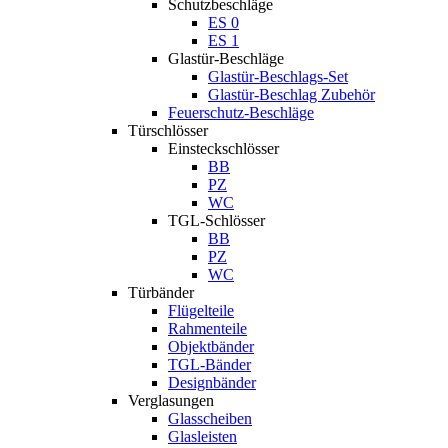
Schutzbeschläge
ES 0
ES 1
Glastür-Beschläge
Glastür-Beschlags-Set
Glastür-Beschlag Zubehör
Feuerschutz-Beschläge
Türschlösser
Einsteckschlösser
BB
PZ
WC
TGL-Schlösser
BB
PZ
WC
Türbänder
Flügelteile
Rahmenteile
Objektbänder
TGL-Bänder
Designbänder
Verglasungen
Glasscheiben
Glasleisten