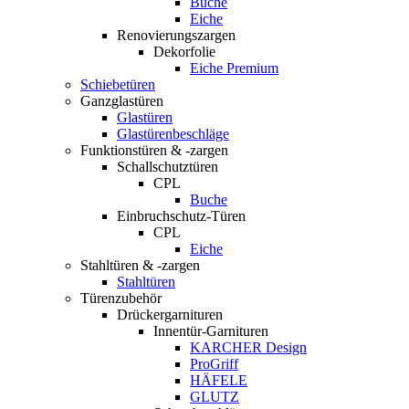
Buche
Eiche
Renovierungszargen
Dekorfolie
Eiche Premium
Schiebetüren
Ganzglastüren
Glastüren
Glastürenbeschläge
Funktionstüren & -zargen
Schallschutztüren
CPL
Buche
Einbruchschutz-Türen
CPL
Eiche
Stahltüren & -zargen
Stahltüren
Türenzubehör
Drückergarnituren
Innentür-Garnituren
KARCHER Design
ProGriff
HÄFELE
GLUTZ